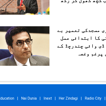
 کچھ کھول کر رکھ
ی مسجدکی تعمیر بے
ی کا ابتدائی عمل
ڈی وائی چندرچڈ کے
 پرغم وغصہ
ducation
|
Nai Dunia
|
Inext
|
Her Zindagi
|
Radio City
|