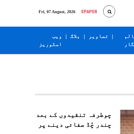
EPAPER
Fri, 07 August, 2026
الم
|
تصاویر
|
بلاگ
|
ویب
گار
اسٹوریز
چوطرفہ تنقیدوں کے بعد
چندر چُڈ صفائی دینے پر