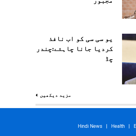
مجبور
یو سی سی کو اب نافذ
کردیا جانا چاہئے:چندر
چڈ
مزید دیکھیں
Hindi News
|
Health
|
E