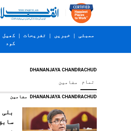
ممبئی
|
خبریں
|
تفریحات
|
کھیل
کود
DHANANJAYA CHANDRACHUD
تمام
مضامین
DHANANJAYA CHANDRACHUD
مضامین
بلی 
سابق 