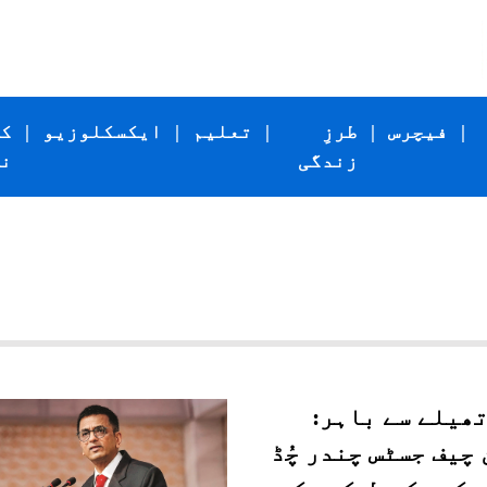
|
فیچرس
|
طرزِ
|
تعلیم
|
ایکسکلوزیو
|
ک
زندگی
ن
تھیلے سے باہر:
چیف جسٹس چندر چُڈ