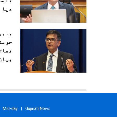
نے سب
دیا
بابر
حرمت
تھا: 
بیان
Mid-day
|
Gujarati News