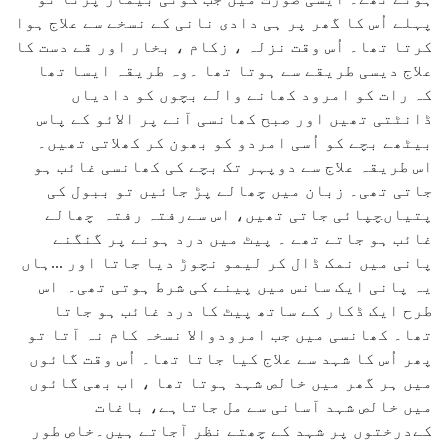
پہلے اُس کا گھر پر ہی دادی نانی کے نسخے سے علاج ہوا
کرتا تھا۔ اُس وقت نزلہ ، زکام ، بخار اور قے دست کا
علاج دیسی طریقے سے ہوتا تھا ۔وہ طریقہ ایسا تھا
کہ رات کو امرود کھانے والے بچوں کو دادیاں
ڈانٹتی تھیں اور صبح کھانسی آنے پر الائو کے پاس
بیٹھے بچے کو اُسی امردو کو بھون کر کھلاتی تھیں۔
اس طریقہ علاج سے دوپہر تک بچے کی کھانسی غائب ہو
جاتی تھی۔ زبان میں چھالے پڑ جائیں تو ببول کی
پتیاںچپائی جاتی تھیں، اس سےرفتہ رفتہ چھالے
غائب ہو جاتے تھے ۔ پیٹ میں درد ہونے پر گنگنے
پانی میں نمک ڈال کر لیمو نچوڑ دیا جاتا اور ...ہاں
یہ پانی ایک سانس میں پینے کی شرط ہوتی تھی۔ اس
طرح ایک ڈکار کے ساتھ پیٹ کا درد غائب ہو جاتا
تھا۔ کھانسی میں جب امرودوالا نسخہ کام نہ آتا تو
پھر اُس کا شہد سے علاج کیا جاتا تھا۔ اُس وقت گائوں
میں ہر گھر میں خالص شہد ہوتا تھا ، اب بھی گائوں
میں خالص شہد آسانی سے مل جاتاہے، باغات
کےدرختوں پر شہد کے چھتے نظر آجاتے ہیں۔خاص طور