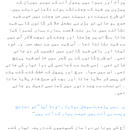
پرآم اور مہوا میں پھول آنے کے موسم میںان کے
پیڑوں پر شہد کے چھتےلگے ہوئے دکھائی دیتے ہیں۔
اس طرح مہینے دو مہینے میں جب چھتے میں خوب شہد
جمع ہو جاتی تو بڑی سی مشعل جلا کر گائوں کاہی شہد
نکالنے میں ماہر بندہ(جسے ہمارے یہاں مُسہرا کہا
جاتا ہے) اس پر چڑھتا اور چھتے کو نیچے لاکر اُس میں
سے شہد نکالتا تھا ۔ اُس شہد میں سے نصف حصہ وہ خود
لیتا اور باقی شہد گائوں میں تقسیم کر دی جاتی
تھی۔ اس طرح گائوں کے ہر گھر میں خالص شہد پہنچ
جاتی تھی۔ اِسی شہد سے کھانسی کی دوا تیار کی جاتی
تھی۔ اس میں سیاہ مرچ اور پیپل کے خشک کئے گئے پتے
کو پیس کر ملایا جاتا اور بچے کو صبح شام پلایا جاتا
۔ اس نسخے سے چند دنوں میں کھانسی ٹھیک ہو جاتی
تھی۔
یہ بھی پڑھئے: سوشل میڈیا راؤنڈ اَپ: ’’تو نتائج
ویسے ہی آتے ہیں جیسے بہار کے آئے ہیں‘‘
آج کی یونانی دوا ساز کمپنیوں کے ذریعہ تیار کئے