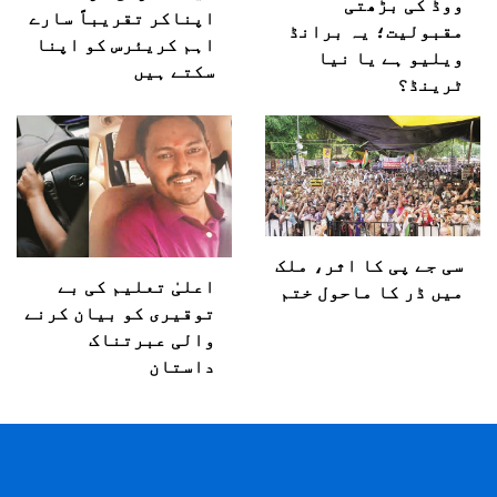
ووڈ کی بڑھتی
اپناکر تقریباً سارے
مقبولیت؛ یہ برانڈ
اہم کریئرس کو اپنا
ویلیو ہے یا نیا
سکتے ہیں
ٹرینڈ؟
سی جے پی کا اثر، ملک
اعلیٰ تعلیم کی بے
میں ڈر کا ماحول ختم
توقیری کو بیان کرنے
والی عبرتناک
داستان