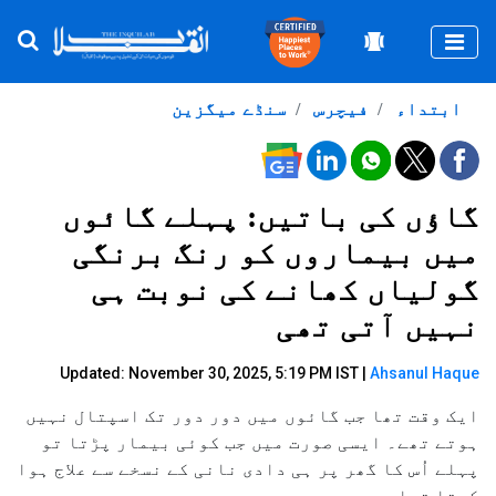
Togg
ابتداء
فیچرس
سنڈے میگزین
گاؤں کی باتیں: پہلے گائوں
میں بیماروں کو رنگ برنگی
گولیاں کھانے کی نوبت ہی
نہیں آتی تھی
Updated: November 30, 2025, 5:19 PM IST |
Ahsanul Haque
ایک وقت تھا جب گائوں میں دور دور تک اسپتال نہیں
ہوتے تھے۔ ایسی صورت میں جب کوئی بیمار پڑتا تو
پہلے اُس کا گھر پر ہی دادی نانی کے نسخے سے علاج ہوا
کرتا تھا۔