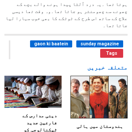
ہوتا تھا ۔یہ درد اُلٹا پیدا ہونے والے بچے کے
چھونے سے چھومنتر ہو جاتا تھا۔وہ وقت تھا دیسی
علاج کے ساتھ اس طرح کے ٹوٹکے کا بھی خوب سہارا لیا
جاتا تھا۔
gaon ki baatein
sunday magazine
Tags
متعلقہ خبریں
دینی مدارس کے
فارغین جدید
ہندوستان میں ہالی
ٹیکنالوجی کو