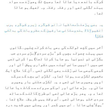
کرکے باندھ دیا جاتا تھا ،صبح تک پھوڑے سے مواد
بہنے لگتی تھی اور رفتہ رفتہ وہ ٹھیک ہو جاتا
تھا۔
یہ بھی پڑھئے:معاشیانہ: نو شوگر، زیرو شوگر، ہرب
انفیوژڈ؛ ہندوستانی صارفین کے مشروبات کی بدلتی
شکل!
آخر میں کچھ ٹوٹکے کی بھی بات کرتے چلیں۔گائوں
میں پہلے چھوٹے بچوں کو ’بڑی سردی‘(بڑی سردی جب
بگڑتی تو نمونیا ہو جایا کرتا تھا) ہوا کرتی تھی
جس میں انہیں سانس لینے میں دشواری پیش آتی اور
کبھی کبھی سانس رُکنے بھی لگتی تھی ۔اُن کا علاج ایک
مخصوص لکڑی سے ہوتا تھاوہ لکڑی اس بچے کے سرکے
اوپر پھیری جاتی تھی ، یہ لکڑی جتنی بار پھیری
جاتی وہ بڑھ جاتی اور اس کو سروتے سے کاٹ دیا جاتا
تھا ، وہ پھر بڑھ جاتی تھی اس طرح کاٹنے کے ساتھ
سردی ختم ہوجاتی تھی ۔اُس وقت یہی طریقہ علاج تھا ۔
’ہوک‘چلی جانا ۔ اس میں کمر اور پسلی میں شدید درد