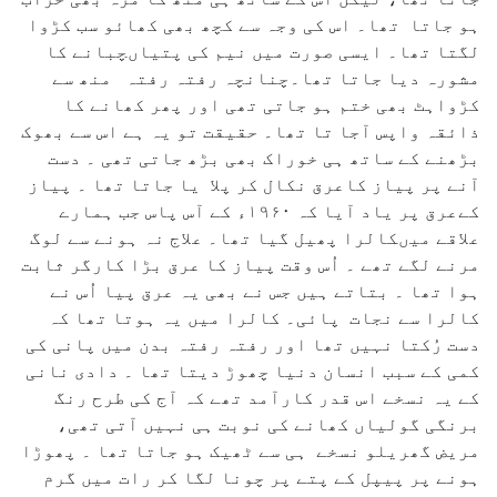
ہو جاتا تھا۔ اس کی وجہ سے کچھ بھی کھائو سب کڑوا
لگتا تھا۔ ایسی صورت میں نیم کی پتیاںچبانے کا
مشورہ دیا جاتا تھا۔چنانچہ رفتہ رفتہ منھ سے
کڑواہٹ بھی ختم ہو جاتی تھی اور پھر کھانے کا
ذائقہ واپس آجا تا تھا۔ حقیقت تو یہ ہے اس سے بھوک
بڑھنے کے ساتھ ہی خوراک بھی بڑھ جاتی تھی ۔ دست
آنے پر پیاز کاعرق نکال کر پلا یا جاتا تھا ۔ پیاز
کےعرق پر یاد آیا کہ ۱۹۶۰ء کے آس پاس جب ہمارے
علاقے میںکالرا پھیل گیا تھا۔ علاج نہ ہونے سے لوگ
مرنے لگے تھے ۔ اُس وقت پیاز کا عرق بڑا کارگر ثابت
ہوا تھا ۔ بتاتے ہیں جس نے بھی یہ عرق پیا اُس نے
کالرا سے نجات پائی۔ کالرا میں یہ ہوتا تھا کہ
دست رُکتا نہیں تھا اور رفتہ رفتہ بدن میں پانی کی
کمی کے سبب انسان دنیا چھوڑ دیتا تھا ۔ دادی نانی
کے یہ نسخے اس قدر کارآمد تھے کہ آج کی طرح رنگ
برنگی گولیاں کھانے کی نوبت ہی نہیں آتی تھی،
مریض گھریلو نسخے ہی سے ٹھیک ہو جاتا تھا ۔ پھوڑا
ہونے پر پیپل کے پتے پر چونا لگا کر رات میں گرم