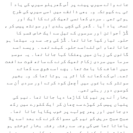
جانے والے سیرپ پینے پر اُس گھریلو سیرپ کی یاد آ
تی ہے کیونکہ وہ بھی ذائقے میں اسی سیرپ کی طرح
ہوتی تھی ۔ سردی کھانسی ٹھیک کرنے کا ایک اور
نسخہ یاد آیا ۔ گھر کی کچی ہلدی اور سونٹھ پیس کر ،
گُڑ اَجوائن اور سرسوں کے تیل سے ایک خاص قسم کا
حلوہ تیار کیا جاتا تھا۔ گُڑ کی وجہ سے وہ میٹھا ہو
جاتا تھا، اس لئےاسے حلوہ کہتے تھے ۔ ویسے اسے
گائوں کی زبان میں پھتکا کہا جاتا تھا۔ یہ موسم
سرما میں سردی زکام ٹھیک کرنے کے ساتھ قوت مدافعت
میں اضافے کا باعث تھا۔ بچے اسے شوق سے کھاتے
تھے۔اس کے کھانے کا اثر یہ ہوتا تھا کہ وہ بغیر
سوئٹر کے باغوں میں اُچھل کود کرتے اور سردی اُن سے
کوسوں دور رہتی تھی۔
بخار آنے پر نیم کا کاڑھا دیا جاتا تھا ۔نیم کی
پتیاں پیس کر کپڑے سے چھان کر ایک کٹورے میں رکھ
دی جاتیں اور پھر چولہے پر خوب پکایا جاتا تھا۔
صبح صبح مریض کو نیم کی مسواک کرنے کے بعد اسے پلا
یاجاتا تھا جس کی وجہ سے رفتہ رفتہ بخار توختم ہو
جاتا تھا، لیکن اس کے ساتھ ہی منھ کا مزہ بھی خراب