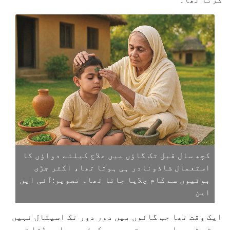
کچھ سال قبل تک گاؤں میں علاج کیلئے دواؤں کا
استعمال شاذونادر ہی ہوتا تھا، اکثر جڑی
بوٹیوں سے کام چلایا جاتا تھا۔ تصویر:آئی این
این
ایک وقت تھا جب گائوں میں دور دور تک اسپتال نہیں
ہوتے تھے۔ ایسی صورت میں جب کوئی بیمار پڑتا تو