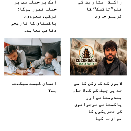
راکنگ اسٹار یش کی
ایک پر حملہ سب پر
فلم’’ٹاکسک‘‘ کا
حملہ تصور ہوگا:
ٹریلر جاری
ترکی، سعودی،
پاکستان کا تاریخی
دفاعی معاہدہ
لاہور کے کارکن کا سی
انسان کیسے سیکھتا
جے پی چیف کو کھلا خط،
ہے؟
ہندوستانی اور
پاکستانی نوجوانوں
کی تحریکوں کا
موازنہ کیا