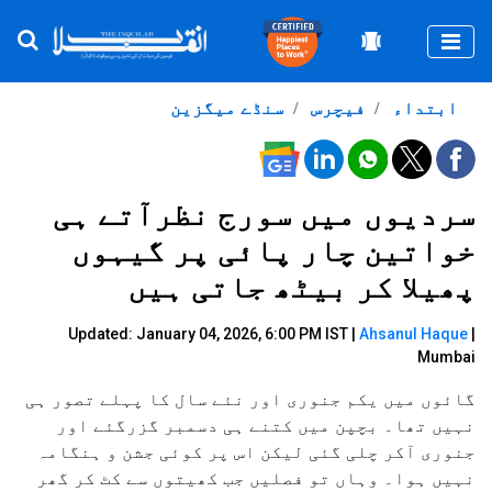
Togg
ابتداء
فیچرس
سنڈے میگزین
سردیوں میں سورج نظرآتے ہی
خواتین چار پائی پر گیہوں
پھیلا کر بیٹھ جاتی ہیں
Updated: January 04, 2026, 6:00 PM IST |
Ahsanul Haque
|
Mumbai
گائوں میں یکم جنوری اور نئے سال کا پہلے تصور ہی
نہیں تھا۔ بچپن میں کتنے ہی دسمبر گزرگئے اور
جنوری آکر چلی گئی لیکن اس پر کوئی جشن و ہنگامہ
نہیں ہوا۔ وہاں تو فصلیں جب کھیتوں سے کٹ کر گھر