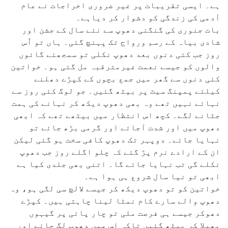
ہے۔ ایسی تقریبات پر غیر ضروری اخراجات نے عام
آدمی کی زندگی کو دشوار کر دیاہے۔
بات جنوری کی گنگنی دھوپ سے نئے سال کے جشن اور
شادی بیاہ کے رسم ورواج تک پہنچ گئی۔ ہاں تو اُس
روز جب کئی دنوں بعد دھوپ نکلی تو سمجھئے گائوں
والوں کو جیسے نعمت غیرمترقبہ مل گئی ہو۔ خواتین
کئی دنوں سے گھر میں جمع بچوں کے کپڑے دھلنے
کیلئے پمپنگ سیٹ پر بیٹھ گئیں۔ جو لوگ کئی روز سے
نہائے نہیں تھے وہ بھی دھوپ دیکھ کر نہانے کی ہمت
جٹانے لگے۔ کچھ اس انتظار میں بیٹھے تھے کہ ابھی
دھوپ میں اور شدت آجائے اور گرمی بڑھ جائے تو
نہایا جائے۔ دوپہر تک دھوپ کافی سخت ہو گئی لیکن
ان کے ارادے نرم پڑ گئے کہ چلو اگلے روز جب دھوپ
نکلے گی تب نہایا جائے گا۔ اتنی بھی جلدی کیا ہے
ابھی تو نیا سال شروع ہی ہوا ہے۔
خواتین کو تو دھوپ دیکھ کر جیسے لالچ سی لگی ہو، وہ
دھوپ والے سارے کام نمٹا لینا چاہتی ہیں۔ کپڑے
دھوکر جیسے ہی فرصت ملی تو چار پائی پر گیہوں
پھیلا کر بیٹھ گئیں تاکہ اس میں دھوپ لگ جائے اور