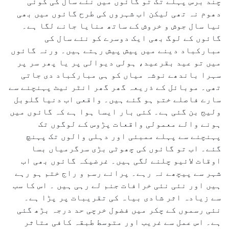
چند برس پہلے تک تو گائوں میں نئے سال کی کوئی
دھوم نہ تھی لیکن اب شہروں کی طرح گائوں میں بھی
نیا سال جوش و خروش کے ساتھ منایا جانے لگا ہے۔
گائوں کے لوگ بھی ایک دوسرے کو نئے سال کی
مبارکباد دینے میں پیش پیش رہتے ہیں۔ ورنہ گائوں
میں تو عید بقرعید، ہولی دیوالی پر یا پھر سر پر
سہرا باندھے نوشہ میاں کو ہی مبارکباد دی جاتی
تھی۔ موبائل کے ذریعہ گھر گھر انٹر نیٹ پہنچنے سے
سارے فاصلے ختم ہو گئے ہیں۔ واقعی اب دنیا گلوبل
ولیج بن گئی ہے۔ کئی بار ایسا ہوا ہے کہ گائوں میں
ہونے والے معمولی واقعات پڑوس کے لوگوں تک
پہنچنے سے پہلے ممبئی اور دہلی والوں تک پہنچ
گئے۔ اب تو گائوں کی چھوٹی بڑی سرگرمیاں بسا
اوقات لائیو چلنے لگی ہیں۔ غرضیکہ گائوں بھی اب
شہر سے پیچھے نہ رہے۔ پرانے رسم و راج ختم ہو رہے
ہیں اور نئی نئی خرافات جنم لے رہی ہیں ۔ اس کا سب
سے زیادہ اثر شادی بیاہ کی تقریبات پر پڑا ہے۔
نئی رسموں کے چکر میں فضول خرچی حد درجہ بڑھ گئی
ہے۔ اس عمل سے غریب اور متوسط طبقہ کافی متاثر