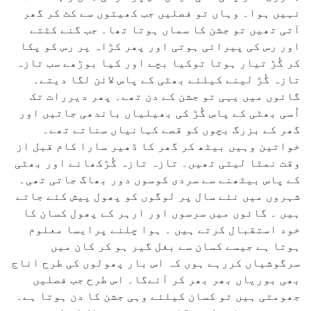
نہیں ہوا۔ وہاں تو فصلیں جب کھیتوں سے کٹ کر گھر
آتی تھیں تو جشن کا سماں ہوتا تھا۔ جب گنے کٹتے
اور رس کی پیرائی ہوتی اور پھر کڑاہ پر رس کو پکا
کر گُڑ تیار ہوتا توکیا بچے اور کیا بوڑھے سب تازہ
تازہ گُڑ لینے کیلئے بھٹی کے پاس لائن لگا دیتے۔
گائوں میں یہی تو جشن کے دن تھے۔ پھر دیررات تک
اُسی بھٹی کے پاس گُڑ کی بھیلیاں باندھی جاتیں اور
گھر کے بزرگ بچوں کو قصے کہانیاں سناتے تھے۔
خواتین وہیں بیٹھ کر گھر کا ڈھیر سارا کام قبل از
وقت نمٹا لیتی تھیں۔ تازہ تازہ گُڑکھانے اور بھٹی
کے پاس بیٹھنے سے سردی کوسوں دور بھاگ جاتی تھی۔
شہروں میں نئے سال پر لوگوں کو پھول پیش کئے جاتے
ہیں ۔ گائوں میں سرسوں اور ارہر کے پھول کسان کا
خود استقبال کرتے ہیں ۔ ہوا چلنے پرایسا معلوم
ہوتا ہے جیسے کسان سے بغل گیر ہو کر کان میں
سرگوشیاں کررہے ہوں کہ اس بار پھولوں کی طرح اناج
بھی بوریاں بھر بھر کر آئےگا۔ اس طرح جب فصلیں
جھومتی ہیں تو کسان کیلئے وہی جشن کا دن ہوتا ہے۔