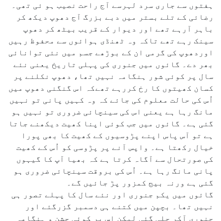
ہفتوں سے جاری سرد لہرسے آج راحت نصیب ہو ئی تھی۔
رضائی کے تلے بستر میں دبے بزرگ آج دھوپ دیکھ کر
باہر آرہے تھے اور دیوار کے قریب بیٹھ کر دھوپ
سینک رہے تھے تاکہ وہ ٹھنڈی ہوائوں سے محفوظ رہیں
اوردھوپ کی گرمی ان کے بوڑھے جسم میں نئی توانائی
بھر دے۔ گائوں میں جنوری کی پہلی تاریخ یعنی نئے
سال پر کوئی شور ہنگامہ نہیں تھا، دھوپ نکلنے پر
کسان کھیتوں کا رخ کررہے تھےکہ اس گنگنی دھوپ میں
اُس کی حالت معلوم کی جائے کہ وہ کہیں پانی تو نہیں
مانگ رہا ہے یعنی اس کی سینچائی ضروری تو نہیں ہو
گئی ہے۔ گائوں میں جب کوئی اپنا کھیت دیکھنے جاتا
ہے تو آس پاس اپنے پڑوسیوں کے کھیت کا بھی پورا
خیال رکھتا ہے۔ واپس آنے پر پڑوسی کو اُس کے کھیت
کی صورتحال سے آگاہ کرتا ہے کہ بھیا آپ کا گیہوں
پانی مانگ رہا ہے۔ اُس کی بروقت سینچائی ضروری ہو
گئی ہے ورنہ بیج کمزور پڑ جائیں گے۔
گائوں میں یکم جنوری اور نئے سال کا پہلے تصور ہی
نہیں تھا۔ بچپن میں کتنے ہی دسمبر گزرگئے اور
جنوری آکر چلی گئی لیکن اس پر کوئی جشن و ہنگامہ