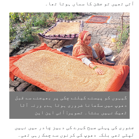
آتی تھیں تو جشن کا سماں ہوتا تھا۔
گیہوں کو پیسنے کیلئے چکی پر بھیجنے سے قبل
دھوپ میں سکھانا ضروری ہوتا ہے، ورنہ آٹا
ٹھیک نہیں بنتا۔ تصویر: آئی این این
جنوری کی پہلی صبح کہرے کی دبیز چادر میں نہیں
لپٹی تھی بلکہ دھوپ کی کرنوں سے چمک رہی تھی۔