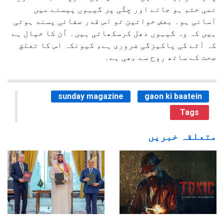
نمی ختم ہو جائے اور چکّی پر گیہوں پیسنے میں
آسانی ہو۔ بعض خواتین تو اس قدر صفائی پسند ہوتی
ہیں کہ وہ گیہوں دھل کرسکھاتی ہیں۔ اُن کا خیال ہے
کہ آٹے کی پاکیزگی ضروری ہے، کیونکہ اس کا تعلق
صحت کے ساتھ روح سے بھی ہے۔
sunday magazine
gaon ki baatein
Tags
متعلقہ خبریں