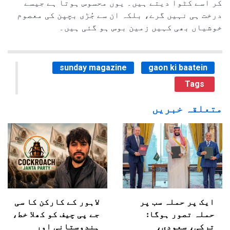
کر اسے کٹوا دیتے ہیں۔ یوں محسوس ہوتا ہے جیسے
درخت ہی نہیں گرے، بلکہ ان سے جُڑی بچپن کی معصوم
خوشیاں بھی کہیں زمین بوس ہو گئی ہیں۔
sunday magazine
gaon ki baatein
Tags
متعلقہ خبریں
ایک پر حملہ سب پر
لاہور کے کارکن کا سی
حملہ تصور ہوگا:
جے پی چیف کو کھلا خط،
ترکی، سعودی،
ہندوستانی اور