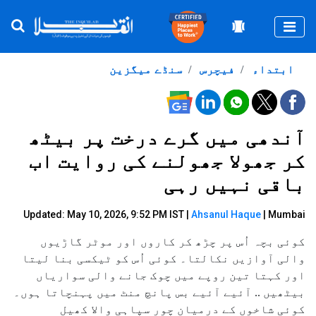
Togg
ابتداء
فیچرس
سنڈے میگزین
آندھی میں گرے درخت پر بیٹھ
کر جھولا جھولنے کی روایت اب
باقی نہیں رہی
Updated: May 10, 2026, 9:52 PM IST |
Ahsanul Haque
| Mumbai
کوئی بچہ اُس پر چڑھ کر کاروں اور موٹر گاڑیوں
والی آوازیں نکالتا۔ کوئی اُس کو ٹیکسی بنا لیتا
اور کہتا تین روپے میں چوک جانے والی سواریاں
بیٹھیں .. آئیے آئیے بس پانچ منٹ میں پہنچاتا ہوں۔
کوئی شاخوں کے درمیان چور سپاہی والا کھیل