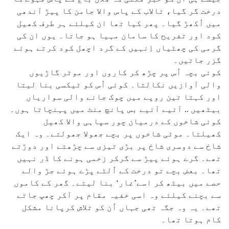
درخت گر گیا، تالاب کے پاس والا جامن کا پیڑ آندھی
میں اُکھڑ گیا۔ پھر کیا تھا ان کیلئے ہر طرف کھیل
کود اور تفریح کا سامان مہیا ہو جاتا۔ یوں ان کی
گرمی کی چھٹیاں اِنہیں کے گرد اچھل کود کرتے ہوئے
گزر جاتیں۔
کوئی بچہ اُس پر چڑھ کر کاروں اور موٹر گاڑیوں
والی آوازیں نکالتا۔ کوئی اُس کو ٹیکسی بنا لیتا
اور کہتا تین روپے میں چوک جانے والی سواریاں
بیٹھیں .. آئیے آئیے بس پانچ منٹ میں پہنچاتا ہوں۔
کوئی شاخوں کے درمیان چور سپاہی والا کھیل
کھیلتا۔ موٹی شاخوں پر بچے جھولا جھولتے۔ وہ ایک
شاخ سے دوسری شاخ پر بڑی تیزی سے چڑھتے اور دوڑتے
تھے۔ گرے ہوئے پیڑ سے گرکر زخمی ہونے کا ڈر نہیں
تھا۔ بعض بچے تو درخت کے اُلٹے پڑے ہوئے جڑ والے
حصے میں بیٹھ کر اسے’غار‘ بنا لیتے۔ گھر کے کاموں
سے بچنے کیلئے وہ اسی خفیہ مقام پر آکر چھپ جاتے
تھے۔ یہ وہ جگہ تھی جہاں اُن کو تلاش کرپانا مشکل
کام ہوتا تھا۔