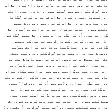
بانٹا جاتا پھر بھی کم نہ پڑتا تھا۔ آم کے درخت اب
بھی لوگ لگا رہے ہیں لیکن مہوا، جامن، بیل، املی
اورکیتھا وغیر ہ کے درخت اب شاید ہی کوئی لگاتا
ہو۔ چنانچہ یہ درخت اب گائوں میں ڈھونڈے نہیں
ملتے ہیں۔ آندھی طوفان آنے پر پرانے بوڑھے درخت
گر رہے ہیں۔ اُن کی جگہ پر اب نئے درخت نہیں لگائے
جارہے ہیں۔ گائوں کے بزرگ بتاتے ہیں کہ پہلے
گائوں کا باغ اتنا گھنا ہوتا تھا کہ ایک پیڑسے
دوسرے پیڑ پر چڑھتے ہوئے لوگ کلو ڈیڑھ کلو میٹر
تک آگے پہنچ جاتے تھے۔ اب گائوں سے باغات ختم ہو
رہے ہیں اُن کی جگہ اونچی اونچی عمارتیں کھڑی ہو
رہی ہیں۔ بعض لوگ ایسے بھی ہیں جو اپنے مکان کے آس
پاس کے پیڑ اِس لئے کاٹ دے رہے ہیں تاکہ اُن کی حویلی
دور سے نظر آئے اور علاقے میں اُن کا ’بھوکال‘ بنے۔
اب گائوں میں وہ پرانے گھنے پیڑ کم ہوتے جا رہے
ہیں۔ بچوں کے کھیل بھی موبائل کی اسکرینوں میں
سمٹ گئے ہیں۔ اب آندھی کے بعد بچے گرے ہوئے درخت
پر چڑھنے کیلئے نہیں دوڑتے بلکہ لوگ فوراً مشین بلا