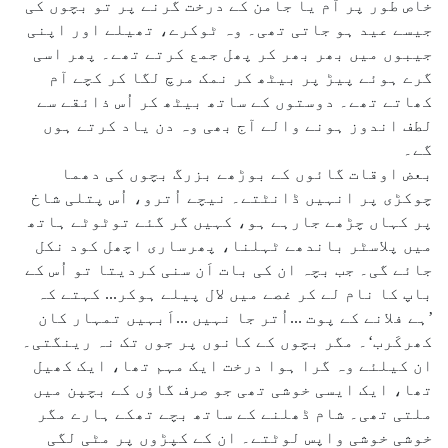
خاص طور پر آم یا جامن کے درخت گرنے پر تو بچوں کی
جیسے عید ہو جاتی تھی۔ وہ ٹوکرے، تھیلے اور اپنی
جیبوں میں بھر بھر کر پھل جمع کرتے تھے۔ پھر اسی
گرے ہوئے پیڑ پر بیٹھ کر نمک مرچ لگا کر کچے آم
کھاتے تھے۔ دوستوں کے ساتھ بیٹھ کر اُس ذائقے سے
لطف اندوز ہونے والے آج بھی وہ دن یاد کرتے ہوں
گے۔
بعض اوقات گائوں کے بوڑھے بزرگ بچوں کی دھما
چوکڑی پر انہیں ڈانٹتے۔ نیچے اُترو، اُس پتلی شاخ
پر کہاں چڑھے جارہے ہو، کہیں گر گئے توٹوٹے ہاتھ
میں پلاسٹر باندھے ٹہلنا، پھرساری اچھل کود نکل
جائے گی۔ جب بچہ ان کی بات اَن سنی کردیتا تو اُس کے
باپ کا نام لے کر غصے میں لال پیلے ہوکر... کہتے کہ
’ہے فلانے کے پوت ...اُتر جا نہیں ...اَبہیں تمہار کان
کھرکَرب‘۔ مگر بچوں کے کانوں پر جوں تک نہ رینگتی۔
ان کیلئے وہ گرا ہوا درخت ایک مہم تھا، ایک کھیل
تھا، ایک ایسی خوشی تھی جو صرف گاؤں کے بچپن میں
ملتی تھی۔ شام ڈھلنے کے ساتھ بچے تھکے ہارے مگر
خوشی خوشی واپس لوٹتے۔ ان کے کپڑوں پر مٹی لگی