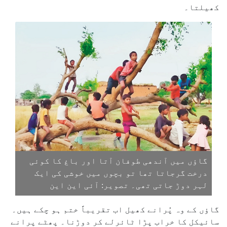
کھیلتا۔
گاؤں میں آندھی طوفان آتا اور باغ کا کوئی
درخت گرجاتا تھا تو بچوں میں خوشی کی ایک
لہر دوڑ جاتی تھی۔ تصویر: آئی این این
گاؤں کے وہ پُرانے کھیل اب تقریباً ختم ہو چکے ہیں۔
سائیکل کا خراب پڑا ٹائرلے کر دوڑنا۔ پھٹے پرانے