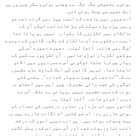
ہوتی، ہتھیلی جگہ جگہ سے چھِلی ہوتی، مگر چہروں پر
ایک عجیب سی چمک ہوتی تھی۔
آندھیوں میں ساجھے کے ایسے پیڑ بھی گرتے تھے جو
وہیں پڑے پڑے سوکھ کر سڑ جاتے تھے لیکن اُن کے
مالکان میں لکڑیوں کا بٹوارہ نہیں ہو پاتا تھا۔
ایسے درختوں سے اُن مالکان کے علاوہ گائوں کے دوسرے
لوگ بھی فائدہ اُٹھا لیتے۔ دھیرے دھیرے اُس کی
سوکھی لکڑیاں توڑی جاتیں ۔ اُن لکڑیوں سے کسی کے
یہاں چولہا جلتا توکوئی اُس سےسردیوں میں الائو
تاپتا تھا۔ اِس پر گائوں کی ایک کہاوت بڑی مشہور
ہے کہ’ ’ساجھے کی چیز ... سِیار کھائے ‘۔ یعنی کئی
لوگوں کی حصے والی مشترکہ چیز آپس میں اتفاق نہ
ہونے کے سبب تقسیم نہیں ہوپاتی ہے بلکہ اُس سے
دوسرا کوئی فائدہ اُٹھا لیتا ہے۔
گائوں میں اب بڑے اور تناور درختوں کی تعداد کم
ہوتی جارہی ہے۔ اب جو قلمی آم لگائے جارہے ہیں وہ
بہت چھوٹے ہوتے ہیں۔ پرانے دیسی آموں کے درخت
اتنے تناورہوتے تھے اور اُس میں اس قدر پھل لگتے
تھے کہ پورا گائوں کھاتا تھا، رشتہ داروں میں