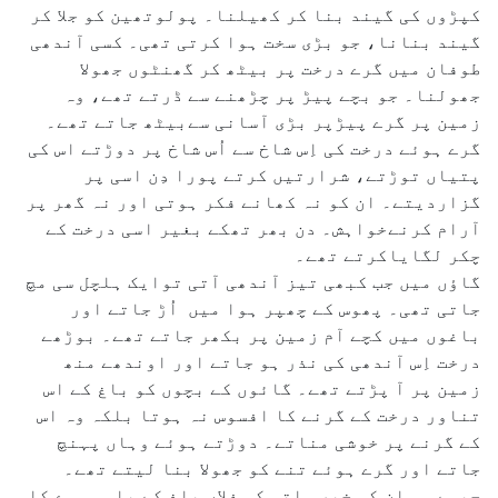
کپڑوں کی گیند بنا کر کھیلنا۔ پولوتھین کو جلا کر
گیند بنانا، جو بڑی سخت ہوا کرتی تھی۔ کسی آندھی
طوفان میں گرے درخت پر بیٹھ کر گھنٹوں جھولا
جھولنا۔ جو بچے پیڑ پر چڑھنے سے ڈرتے تھے، وہ
زمین پر گرے پیڑپر بڑی آسانی سےبیٹھ جاتے تھے۔
گرے ہوئے درخت کی اِس شاخ سے اُس شاخ پر دوڑتے اس کی
پتیاں توڑتے، شرارتیں کرتے پورا دِن اسی پر
گزاردیتے۔ ان کو نہ کھانے فکر ہوتی اور نہ گھر پر
آرام کرنےخواہش۔ دن بھر تھکے بغیر اسی درخت کے
چکر لگایاکرتے تھے۔
گاؤں میں جب کبھی تیز آندھی آتی توایک ہلچل سی مچ
جاتی تھی۔ پھوس کے چھپر ہوا میں اُڑ جاتے اور
باغوں میں کچے آم زمین پر بکھر جاتے تھے۔ بوڑھے
درخت اِس آندھی کی نذر ہو جاتے اور اوندھے منھ
زمین پر آ پڑتے تھے۔ گائوں کے بچوں کو باغ کے اس
تناور درخت کے گرنے کا افسوس نہ ہوتا بلکہ وہ اس
کے گرنے پر خوشی مناتے۔ دوڑتے ہوئے وہاں پہنچ
جاتے اور گرے ہوئے تنے کو جھولا بنا لیتے تھے۔
جیسے ہی ان کو خبر ملتی کہ فلاں باغ کے پاس مہوے کا