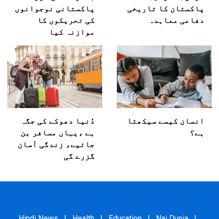
پاکستان کا تاریخی
پاکستانی نوجوانوں
دفاعی معاہدہ
کی تحریکوں کا
موازنہ کیا
انسان کیسے سیکھتا
دُنیا دھوکے کی جگہ
ہے؟
ہے ،یہاں مسافر بن
جائیے، زندگی آسان
گزرے گی
Hindi News
|
Health
|
Education
|
Nai Dunia
|