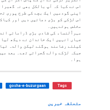
اس نے کہا کہ آپ بالکل بھی نہ گھبرائ
اپنی گودمیں ایک بچے کی طرح پوری تحف
اس لڑکی کو بڑی دعائیں دیں اور کہاکہ
مخلص ہوتےہیں۔
مہراُلنساء کی شادی بڑی ڈرامائی اند
جہاں انہیں ایک خاندان نے دیکھ لیا۔
کیلئے رضامند ہوگئے لیکن والدہ تیار 
جبکہ لڑکے والے گجراتی تھے۔ بعد میں 
ہوا۔
gosha-e-buzurgaan
Tags
متعلقہ خبریں