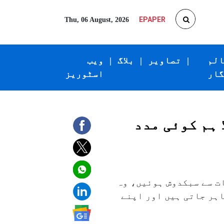
EPAPER
Thu, 06 August, 2026
الم
|
تصاویر
|
بلاگ
|
ویب
گار
اسٹوریز
ا ہم کوئی مدد
ء یوسف کوتوال ۲۰۰۲ء میں تدریسی خدمات سے سبکدوش ہوئیں، وہ
اہر جاتی ہیں اور اپنے