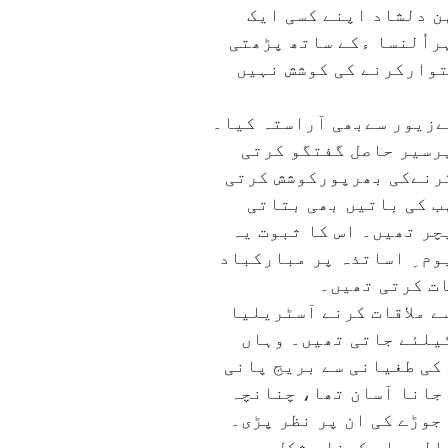
ن دلشاد اپنے کسی ایک
راُلنسا ءکے ساتھ پڑھتی
ستوارکرنے کی کوشش نہیں
ےزیور سےبھی آراستہ کیا۔
ادیت پرسیر حاصل گفتگو کرتی
کرنےکی بھرپورکوشش کرتی
ب کی باتیں بھی بتاتی
چر تھیں۔ اس کا ثبوت یہ
ٓج بھی یوم ِ اساتذہ پر مبارکباد
ات کرتی تھیں۔
سے ملاقات کرنے آسٹریلیا
یلئے جاتی تھیں۔ وہاں
کی طغیانی سے بریج پانی
جانا آسان تھا، چنانچہ
جوڑے کی ان پر نظر پڑی۔
الہ پار کرنا مشکل ہے۔