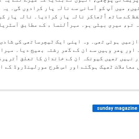
یں، میں آپ کو آسانی سے نالہ پار کرادوں گی۔ یہ 
ظ کے ساتھ اُٹھاکر نالہ پار کرادیا۔ نالہ پار کر
 تم، میری بیٹی ہو۔ مہراُلنسا ء کے مطابق آسٹری
ازمیں ہوئی تھی۔ وہ اپنی ایک ٹیچرساتھی کی شادی 
 اور پھر وہیں سے ان کے گھر رشتہ بھیج دیا۔ مہرا
نہیں تھیں کیونکہ ان کے خاندان کا تعلق اُترپردی
معاملات ٹھیک ہوگئے اور اس طرح مورلینڈروڈ کے ال
sunday magazine