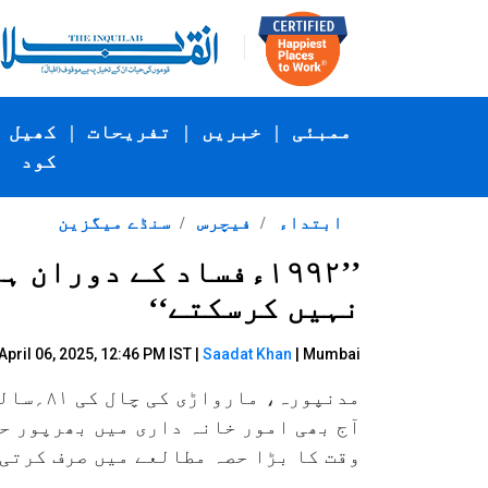
ممبئی
|
خبریں
|
تفریحات
|
کھیل
کود
ابتداء
فیچرس
سنڈے میگزین
’’۱۹۹۲ءفساد کے دورا
نہیں کرسکتے‘‘
April 06, 2025, 12:46 PM IST |
Saadat Khan
| Mumbai
آج بھی امور خانہ داری میں بھرپور ح
وقت کا بڑا حصہ مطالعے میں صرف کرتی