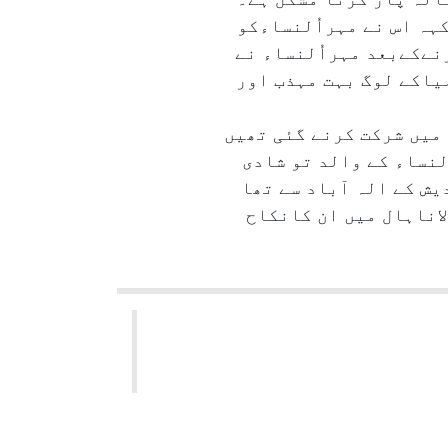
کہہ اس نے مہراُلنساءکو
نےکےبعد مہراُلنساء نے
لیاکے لوگ بہت مہذب اور
میں شرکت کرنے گئی تھیں
لنساء کے والد تو شادی
ش کے الہ آباد سے تھا
اناہال میں ان کانکاح