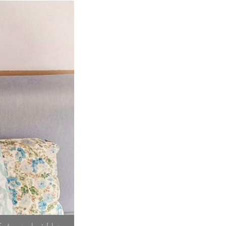
مہرالنساءیوسف کو