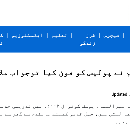
|
فیچرس
|
طرزِ
|
تعلیم
|
ایکسکلوزیو
|
ک
زندگی
ن
ن ہم نے پولیس کو فون کیا توجواب مل
Updated: 
مدنپورہ، مارواڑی کی چال کی ۸۱؍سالہ مہرالنسا
صہ لیتی ہیں، چہل قدمی کیلئے پابندی سے گھر سے ب
 ہیں۔