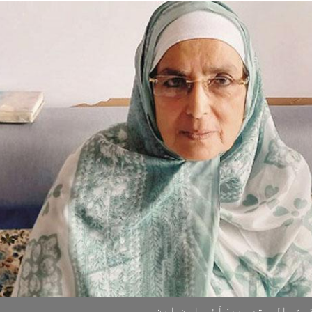
توال۔ تصویر: آئی این این۔