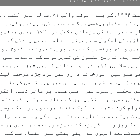
مدنپورہ، مارواڑی کی چال میں ۱۴؍اگست ۱۹۴۴ءکو
زہائی اسکول بیلاسس روڈ سے حاصل کی۔ پیڈرروڈپرواق
اور قلابہ کے بامبے ٹیچرس ٹریننگ ک
یسی ذمہ داریاں نبھائیں۔ ۲۰۰۲ء میں وائس پرنسپل کے عہدہ پررہتےہوئے س
لہ ہے۔ تاریخ مضمون کی ٹیچرہونے کے ناطےعالمی ت
ہی۔ سلائی، کڑھائی اور بنائی کابھی شوق ہے۔ جسما
عزم بھی ہے، اسلئے ۸۱؍سال کی عمر میں امورخانہ داری میں بڑھ چڑھ کر
 پاڑہ پر واقع بے بی میدان میں چہل قدمی کیلئے ب
محکمہ ریلوے میں اعلیٰ عہدہ پر فائز تھے۔ انگری
گئی تھی۔ وہ انگریزوں کے تعلق سے بتایاکرتےتھے ک
رام کرتے تھے۔ یہ لوگ مختلف موقعوں پر ایک دوسرے
ریک ہوتے تھے۔ تعلیم یافتہ ہونے کی وجہ سے مہرال
تقریباً ۵۰؍ سال قبل، ایک روز وہ انگریزی کتاب پڑھ رہےتھے جس م
نےکےبعد انہوں نے اپنی بیٹی مہرالنساء سے کہا ت