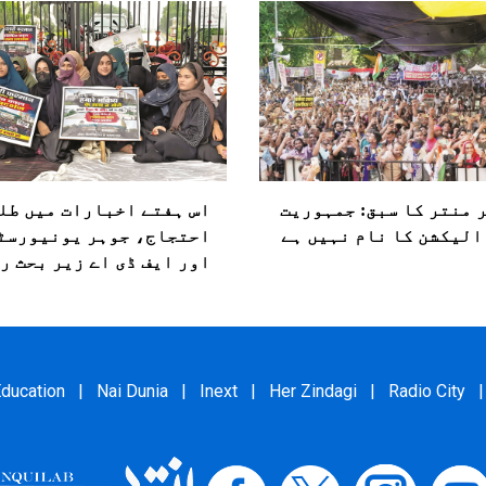
 منتر کا سبق: جمہوریت
اس ہفتے اخبارات میں طل
الیکشن کا نام نہیں ہے
احتجاج، جوہر یونیورسٹ
اور ایف ڈی اے زیر بحث ر
ducation
|
Nai Dunia
|
Inext
|
Her Zindagi
|
Radio City
|