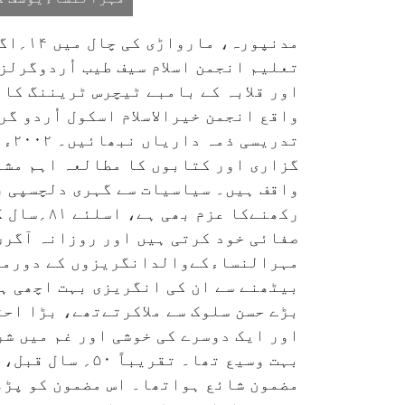
تعلیم انجمن اسلام سیف طیب اُردوگرل
تدر
گزاری اور کتابوں کا مطالعہ اہم مشغ
واقف ہیں۔ سیاسیات سے گہری دلچسپی ر
رکھنےکا 
صفائی خود کرتی ہیں اور روزانہ آگری
مہرالنساءکےوالدانگریزوں کے دورمیں 
بیٹھنے سے ان کی انگریزی بہت اچھی ہو
بڑے حسن سلوک سے ملاکرتےتھے، بڑا احت
اور ایک دوسرے کی خوشی اور غم میں ش
بہت وسیع تھا۔ 
مضمون شائع ہواتھا۔ اس مضمون کو پڑھ