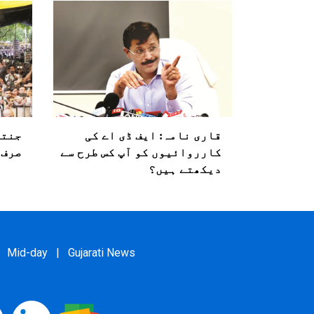
قاری نامہ: ایف ڈی اے کی
جنتر
کارروائیوں کو آپ کس طرح سے
صرف 
دیکھتے ہیں؟
Mid-day
|
Gujarati News