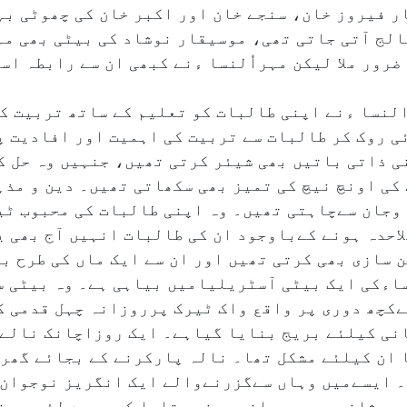
ر فیروز خان، سنجے خان اور اکبر خان کی چھوٹی بہ
لج آتی جاتی تھی، موسیقار نوشاد کی بیٹی بھی مہ
ضرور ملا لیکن مہراُلنسا ءنے کبھی ان سے رابطہ ا
النسا ءنے اپنی طالبات کو تعلیم کے ساتھ تربیت ک
ے۵؍منٹ قبل پڑھائی روک کر طالبات سے تربیت کی اہمیت اور اف
نی ذاتی باتیں بھی شیئر کرتی تھیں، جنہیں وہ حل 
کی اونچ نیچ کی تمیز بھی سکھاتی تھیں۔ دین و مذہ
 وجان سےچاہتی تھیں۔ وہ اپنی طالبات کی محبوب ٹی
پیشے سے ۲۵؍سال قبل علاحدہ ہونے کےباوجود ان کی طالبات انہیں ا
 سازی بھی کرتی تھیں اور ان سے ایک ماں کی طرح ب
ُلنساءکی ایک بیٹی آسٹریلیامیں بیاہی ہے۔ وہ بیٹی 
ےکچھ دوری پر واقع واک ٹیرک پرروزانہ چہل قدمی ک
انی کیلئے بریج بنایا گیاہے۔ ایک روزاچانک نالے 
 ان کیلئے مشکل تھا۔ نالہ پارکرنے کے بجائے گھر 
۔ ایسےمیں وہاں سےگزرنےوالے ایک انگریز نوجوان 
 پریشانی پوچھی، انہوں نے بتایا کہ میرے لئے یہ ن