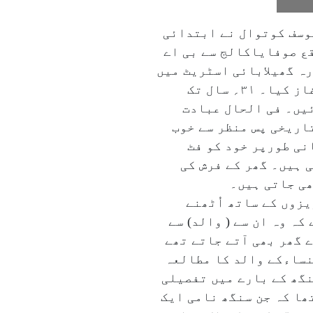
 پیدا ہونے والی ۸۱؍سالہ مہرالنساءیوسف کوتوال نے ابتدائی
ع صوفایاکالج سے بی اے
الج سے بی ایڈ کی پڑھائی مکمل کی۔ ۱۹۷۲ءمیں مدنپورہ گھیلابائی اسٹریٹ میں
واقع انجمن خیرالاسلام اسکول اُردو گرلزہائی اسکو ل سے بحیثیت معلمہ عملی زندگی کا آغاز کیا۔ ۳۱؍ سال تک
بکدوش ہوئیں۔ فی الحال عبادت
اریخی پس منظر سے خوب
نی طورپر خود کو فٹ
حصہ لیتی ہیں۔ گھر کے فرش کی
ھی جاتی ہیں۔
زوں کے ساتھ اُٹھنے
ہ وہ ان سے ( والد) سے
 گھر بھی آتے جاتے تھے
نساءکے والد کا مطالعہ
یں جن سنگھ کے بارے میں تفصیلی
ھا کہ جن سنگھ نامی ایک