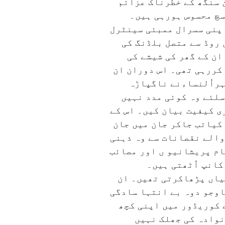
 سنگھ کے خطرناک عزائم
 سچ محسوس ہورہی ہیں۔
اپنی سسرال ممبئی سینٹرل
 روڈ سے متصل بلڈنگ کی
ان کے گھر کی شیشے کی
کررہی تھی۔ اس دوران ان
ہراُلنساءنے ناگپاڑہ
سلئے وہ کوئی مدد نہیں
ی کیفیت بیان کیں۔ اس کے
کیاتب جاکر جان میں جان
والے نقصانات سے وہ ذہنی
ام پریشانیو ں اور مصائب
کانپ اُٹھتی ہیں۔
یاں پڑھاکرتی تھیں۔ ان
اوجو دوہ بے انتہا سادگی
 کوریڈور میں اپنی کچھ
نوادہ کی جھلک نہیں