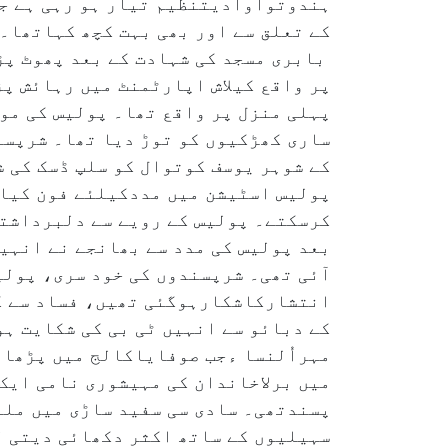
ہندوتواوادیتنظیم تیار ہو رہی ہے جو
کے تعلق سے اور بھی بہت کچھ کہاتھا۔
بابری مسجد کی شہادت کے بعد پھوٹ پڑ
پر واقع کیلاش اپارٹمنٹ میں رہائش پز
پہلی منزل پر واقع تھا۔ پولیس کی مو
ساری کھڑکیوں کو توڑ دیا تھا۔ شرپسن
کے شوہر یوسف کوتوال کو سلپ ڈسک کی 
پولیس اسٹیشن میں مددکیلئے فون کیا،
کرسکتے۔ پولیس کے رویے سے دلبرداشتہ
بعد پولیس کی مدد سے بھانجے نے انہیں
آئی تھی۔ شرپسندوں کی خود سری، پول
انتشارکاشکارہوگئی تھیں، فساد سے کچ
کے دبائو سے انہیں ٹی بی کی شکایت ہو
مہراُلنسا ءجب صوفایاکالج میں پڑھا 
میں برلاخاندان کی مہیشوری نامی ایک
پسندتھی۔ سادی سی سفید ساڑی میں ملب
سہیلیوں کے ساتھ اکثر دکھائی دیتی ل