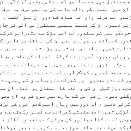
 مستقبل میں مسلمانوں کو بہت پریشان کرے گی۔ جن
 آج مہرالنساءکو والد صاحب کی باتیں حرف بہ حرف
نےوالے فرقہ وارانہ فساد کے دورا ن مہراُلنساء 
یر تھیں۔ ان کا فلیٹ ممبئی سینٹرل بی آئی ٹی چال
جودگی میں شرپسندوں نے اسی سڑک سے پتھرائو کرکے 
دوں کےساتھ ہی پولیس بھی ان کی بلڈنگ پر فائرنگ 
شکایت تھی، اسلئے وہ بستر پر پڑے تھے۔ ایسےمیں م
 وہاں موجود آفیسر نے کہاکہ افراد کی قلت ہے، ا
 ہوکر انہوں نے مدنپورہ میں اپنے بھانجے سے سار
 محفوظ طور پر کیلاش اپارٹمنٹ سے مدنپورہ منتقل 
یس کے عدم تعاون اور گھرکے سازوسامان کو پہنچنے 
ھ روز قبل ان کی والدہ کاانتقال ہواتھا۔ ان تم
گئی تھی۔ ان عوامل کے بارے میں سوچ کر وہ آج بھی 
کرتی تھیں ، اس دورمیں وہاں امیرگھرانوں کی لڑک
 لڑکی تھی۔ ایک صنعتی گھرانے سے تعلق رکھنے کے ب
وس، لمبے کالے بالوں کی چوٹی کے ساتھ وہ کالج کے
یکن اس کے مخلصانہ طرزعمل سے کہیں سے بھی برلاخا