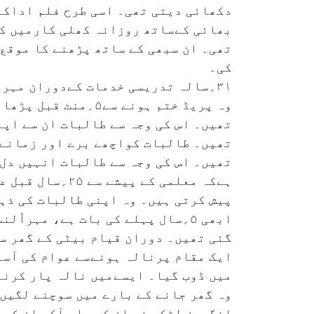
دکھائی دیتی تھی۔ اسی طرح فلم اداکا
بھائی کےساتھ روزانہ کھلی کارمیں کا
تھی۔ ان سبھی کے ساتھ پڑھنے کا موقع 
کی۔
۳۱؍سالہ تدریسی خدمات کےدوران مہر
وہ پریڈ ختم ہونے س
تھیں۔ اس کی وجہ سے طالبات ان سے اپ
تھیں۔ طالبات کواچھے برے اور زمانے 
تھیں۔ اس کی وجہ سے طالبات انہیں دل
ہےکہ معلمی کے 
پیش کرتی ہیں۔ وہ اپنی طالبات کی ذہن
ابھی ۵؍سال پہلے کی بات ہے، مہرا
گئی تھیں۔ دوران قیام بیٹی کے گھر س
ایک مقام پرنالہ ہونےسے عوام کی آس
میں ڈوب گیا۔ ایسےمیں نالہ پار کرنا
وہ گھر جانے کے بارے میں سوچنے لگیں
انگریز لڑکی نے ان کے پاس آکر ان کی