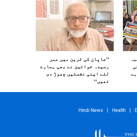
بہ
’’جاپان کی ٹرین میں عمر
ی
رسیدہ خواتین نے بھی ہمارے
ہے
لئے اپنی نشستیں چھوڑ دی
تھیں‘‘
Hindi News
|
Health
|
E