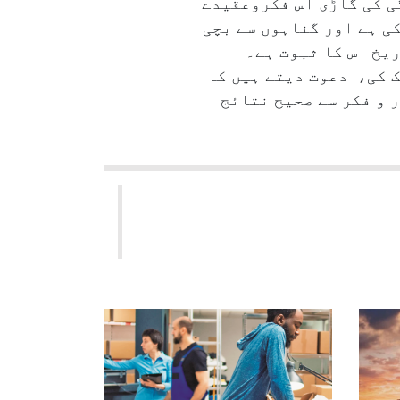
ی کی گاڑی اس فکروعقیدے
کی ہے اور گناہوں سے بچی
ریخ اس کا ثبوت ہے۔
ک کی، دعوت دیتے ہیں کہ
 و فکر سے صحیح نتائج