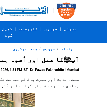
ممبئی
|
خبریں
|
تفریحات
|
کھیل
کود
ابتداء
فیچرس
جمعہ میگزین
آپﷺکا عمل اور اُسوہ ہم
 2026, 1:31 PM IST |
Dr. Fawad Fakhruddin | Mumbai
سنت، حدیث اور سیرتِ پاک کو قیامت تک 
ہماری عزت و سرخروئی کیلئے اور دُنیا