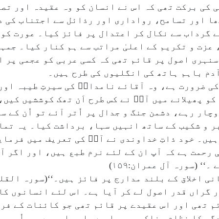
 کی برکت تھی کہ اس نے انسان کو وہ عقیدہ اور تصو
ھا اور تسامح، رواداری اور رذائل سے اجتناب کی د
ے گرداب سے نکال کر اعتدال پر فائز کیا۔ عورت کو
عزت و تکریم کے اعلیٰ مراتب سے ہم کنار کیا۔ جمہو
سنہری اصول پر قائم تھی کہ کسی عربی کو عجمی پر 
آدم باہم ہاتھ کی انگلیوں کی طرح ہیں۔
ی ضرورت ہے، وہ آقائے نامدارؐ کی سیرتِ طیبہ اور 
کو پھیلانے میں آپؐ نے کس طرح اَن تھک کوششیں کیں
ار رہے، دشمن جنگ و جدال پر اُتر آئے تو اُن کے 
ر و شکیب کے ساتھ انہیں سہا، برداشت کیا۔ یہ تمام
یں۔ خود ذاتِ خداوندی نے آپؐ کی تعریف میں فرمای
ی رحمت ہے کہ آپ ان کے لئے نرم طبع ہیں، اور اگر آ
‘ (سورہ آل عمران:۱۵۹)
نی اخلاق کے بلند مدارج پر فائز ہیں۔‘‘(سورہ القلم :
ر گراں قدر اصول لے کر آیا ہے۔ اس لئے انسانوں کا
ئم تھی اور اس عقیدے پر قائم تھی جو کائنات کے فر
ی کا نظام بناکر بھیجا ہے، اور اس میں ہر اُس چیز