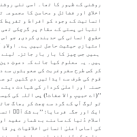
روشنی کے ظہور کا تھا۔ اسی نئی روشنی
اخلاق اور فضائل و محاسن کا مجموعہ ت
انسانیت کے وجود کو افراط و تفریط ک
انتہائی پستی کے مقام پر گرچکی تھی، 
حقوقِ انسانی کی حدبندی کردی، جو اس 
امتیازی حیثیت حاصل نہیں ہے۔ اولادِ 
ہمیں جس چیز کا بار بار جائزہ لینے ک
ہیں۔ یہ معلوم کیا جائے کہ دعوتِ دین 
کر کس طرح سفروغربت کی صعوبتوں سے دوچ
قوم کی طرف سے ایذائیں دی گئیں تو صب
حسنہ اور اعلیٰ کردار کی شہادت دیتے ہ
’’(اے حبیبِ والا صفات!) پس اللہ کی کیس
تو لوگ آپ کے گرد سے چھٹ کر بھاگ جاتے ۔‘
ایک اور جگہ فرمایا: ’’بے شک آپؐ انسا
اسلام دُنیا کے سامنے بے شمار مفید او
کی اساس اعلیٰ انسانی اخلاقیات پر قا
مخلوق کے لئے انفرادی و اجتماعی زندگ