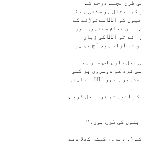
ی طرح نچلے درجے کے
 کیا مثال ہو سکتی ہے کہ
ھیوں کو آپؐ سےتوڑنے کے
یا، ان تمام سختیوں اور
ئے تو آپؐ کی زبانِ
 تم آزاد ہو، آج تم پر
ی عمل داری اس قدر ہمہ
سی فرد کو دوسروں پر کسی
شہور ہے جو آپؐ نے اپنی
کر آئو۔ تم خود عمل کرو ،
پنوں کی طرح ہوں۔‘‘
ے رُوح پرور گلشن کھلا دیے