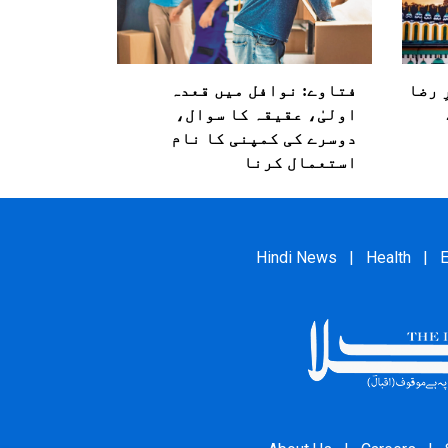
 رضا
فتاوے: نوافل میں قعدہ
اولیٰ، عقیقہ کا سوال،
دوسرے کی کمپنی کا نام
استعمال کرنا
Hindi News
|
Health
|
E