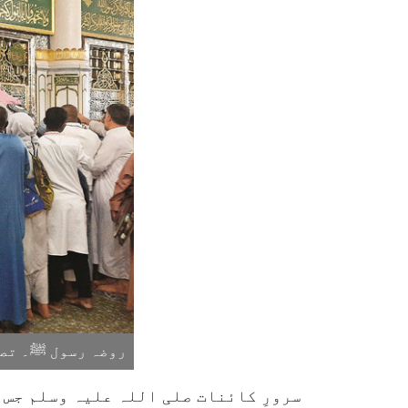
روضہ رسول ﷺ۔ تصو
سرورِ کائنات صلی اللہ علیہ وسلم جس د