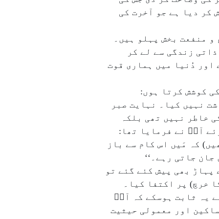
کر دیا ہے جو آخرت کی
 و منفعت بخش پہلو ہیں۔
 ذاتی زندگی سے لے کر
 اور دُنیا میں ہماری قوت
کی کوشش کرتا ہوں:
اشت نہیں کیا۔ نہایت صبر
ی خاطر نہیں تھی بلکہ
ے آپؐ نے فرمایا تھا:
ں) کہ مَیں اس کام سے باز
 جان جاتی رہے۔‘‘
 پہاڑ بھی پیش کئے گئے تو
ا خرچ) پر اکتفا کیا۔
 یہ ثابت ہوسکے کہ آپؐ
مساکین اور معمولی حیثیت