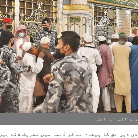
یر:آئی این این
ن دین حق کا پیغام لے کر دُنیا میں تشریف لائے ہیں