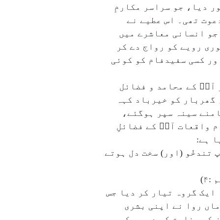
ر دیا، جو سراسر مکارمِ
عوت تھی۔ اس عطیے نے
 جو انسانی معاشرے میں
ری رویے کو رواج دے کر
اور کسی سفیدفام کو کوئی
آپؐ کے محامد و فضائل
، گھربار کو خیرباد کہہ
سامنے سینہ سپر ہوگئے،
 واقعات آپؐ کے فضائلِ
ا ہے:
پ تندخُو (اور) سخت دل ہوتے
۴)
 ایک گروہ تیار کر دیا جس
ماں روا نے اپنی بشری
 کی وضاحت کر دی جس کی