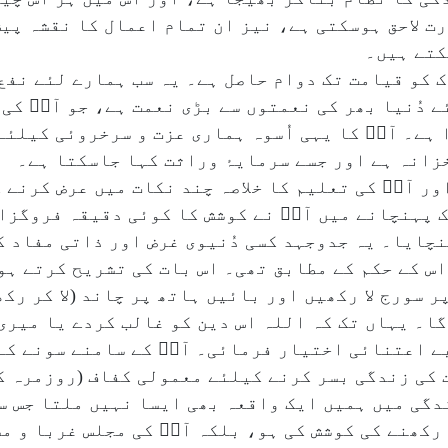
ت لاحق ہوسکتی ہے، نیز ان تمام اعمال کا نقشہ پیش 
کتے ہیں۔
ک کو قیامت تک دوام حاصل ہے۔ یہ سب ہمارے لئے نفع
ئے دُنیا بھر کی نعمتوں سے بڑی نعمت ہے، جو آپؐ کی
ہے۔ آپؐ کا یہی اُسوہ ہماری عزت و سرخروئی کیلئے
زانہ ہے اور جسے سرمایۂ وراثت کہا جاسکتا ہے۔
اور آپؐ کی تعلیم کا خلاصہ چند نکات میں عرض کرنے 
 تک پہنچانے میں آپؐ نے کوشش کا کوئی دقیقہ فروگز
نچایا۔ یہ جدوجہد کسی دُنیوی غرض اور ذاتی مفاد ک
 کے حکم کے مطابق تھی۔ اس بات کی تشریح کرتے ہوئ
 سورج لا رکھیں اور بائیں ہاتھ پر چاند (لا کر رکھی
 گا۔ یہاں تک کہ اللہ اس دین کو غالب کردے یا میری
 بے اعتنائی اختیار فرمائی۔ آپؐ کے سامنے سونے کے
ت کی زندگی بسر کرنے کیلئے معمولی کفاف (روزمرہ ک
ندگی میں ہمیں ایک واقعہ بھی ایسا نہیں ملتا جس سے
 رکھنے کی کوشش کی ہو، بلکہ آپؐ کی مجلس غربا و 