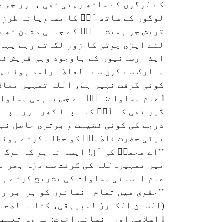
کے لوگوں کے ساتھ رہتی تھی ،اور جس ط
لوگوں کے ساتھ آپؐ کا مساویانہ طرزِع
قریش جو ہمیشہ آپؐ کے جانی دشمن تھے،
لئے ایڑی چوٹی کا زور لگاتے رہے یہاں
ایذا رسانیوں کے باوجود وہی قریش فتح 
مبارک سے کون سے الفاظ برآمد ہوئے ہر 
کوئی گرفت نہیں ہے، اللہ تمہیں معاف ک
l عام مساوات: آپؐ نے جس باہمی مساو
گیر تھی کہ آپؐ کا اپنا گھر اور اپنا
درجے کی کوئی فضیلت و برتری حاصل نہی
بیٹی حضرت فاطمہؓ کو خطاب کرتے ہوئے
’’اے محمدؐ کی آل! ایسا نہ ہو کہ لوگ 
میں تمہیںاللہ کی گرفت سے ذرّہ بھر ن
عام انسانی مساوات کی تشریح کرتے ہو
’’حقوق میں تمام انسانوں کو برابر رک
(السنن الکبریٰ للبیہقی، کتاب الضحایا،
l اسلامی اور انسانی اخوت: یہ وہ تعلی