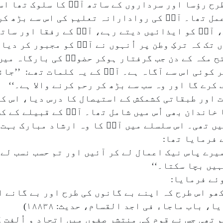
رح رؤسا اور سرداروں کے ساتھ آپؐ کا سلوک تھا اس
مل تھا۔ آپؐ کی روادارانہ تعلیم کی اس سے بڑھ کر
 آپؐ کو ایذائیں دیتے رہے، آپؐ کے رفقا اور سات
 تک کہ ترکِ وطن پر اُنہوں نے آپؐ کو مجبور کر د
مکہ کے دن جب گرفتار ہوکر حضورؐ کی بارگاہ میں آ
کوئی اس سے آگاہ ہے۔ آپؐ کے یہ کلمات تھے: ’’جائو
رے گا اور وہ سب سے بڑھ کر رحم کرنے والا ہے۔‘‘
ات اور طبقاتی کشمکش کے استیصال کا درس دیا، اس ک
 خاندان بھی اُس میں شامل تھا۔ آپؐ کے قبیلے کے ک
ں تھی۔ اس سلسلے میں آپؐ کا وہ ارشاد مبارک بہت م
 فرمایا تھا:
میرے پاس نیک اعمال لے کر آئیں اور تم حسب نسب لے 
ہیں بچا سکتا۔‘‘
ئے فرمایا:
ھو اس طرح کہ اپنے بے گانوں کی طرح اور بے گانے ا
 باب ماجاء فی اجد القسام، حدیث: ۱۸۸۳۸)
م تھی جس نے قوم کی منتشر صفوں میں اتحاد و اُلفت ک