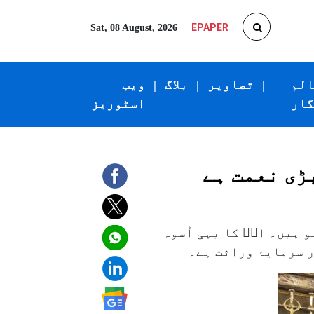
EPAPER
Sat, 08 August, 2026
الم
|
تصاویر
|
بلاگ
|
ویب
گار
اسٹوریز
بڑی نعمت ہے
 ہیں۔ آپؐ کا یہی اُسوہ
 سرمایۂ وراثت ہے۔