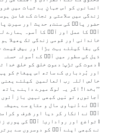
انسانوں کو اس جہانِ بے ثبات میں ضرور
زندگی میں سلامتی و نجات کے ضامن ہوس
حضور پاکؐ کی سنت، حدیث اور سیرتِ پا
آپؐ کا عمل اور آپؐ کا اُسوہ ہمارے ل
خاندانی اور قومی زندگی تک پھیلا ہوا 
کی بقا کیلئے بہت بڑا اور بیش قیمت خ
ذیل کی سطور میں آپؐ کے اُسوئہ حسنہ 
l دعوت کی تڑپ: دعوتِ خلق کو خلق خدا
اور بُردباری کے ساتھ اس پیغام کو پہ
خالص اللہ رب العالمین کیلئے یعنی اس
’’بخدا! اگر یہ لوگ میرے داہنے ہاتھ پر
آجائوں، تو مَیں کبھی نہیں باز آئوں
آپؐ نے دُنیاوی مال و متاع سے ہمیشہ
آپؐ نے انکار کر دیا اور شرف و کرام
l تواضع اور رواداری: آپؐ کی پوری ز
نے کبھی اپنے آپؐ کو دوسروں سے برتر