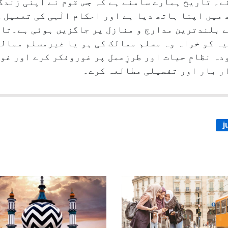
ے۔ تاریخ ہمارے سامنے ہے کہ جس قوم نے اپنی زندگ
ھ میں اپنا ہاتھ دیا ہے اور احکام الٰہی کی تعمیل 
کے بلندترین مدارج و منازل پر جاگزیں ہوئی ہے۔تا
یہ کو خواہ وہ مسلم ممالک کی ہو یا غیرمسلم ممال
ہ نظامِ حیات اور طرزِعمل پر غوروفکر کرے اور غور
ار بار اور تفصیلی مطالعہ کرے۔
j