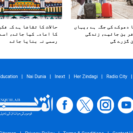
ا دھوکے کی جگہ ہے ،یہاں
حالات کا تقاضا ہے کہ فکرِ
ر بن جائیے، زندگی
کا اعادہ کیا جائے، اسے
ن گزرے گی
رسمی نہ بنایا جائے
ducation
|
Nai Dunia
|
Inext
|
Her Zindagi
|
Radio City
|