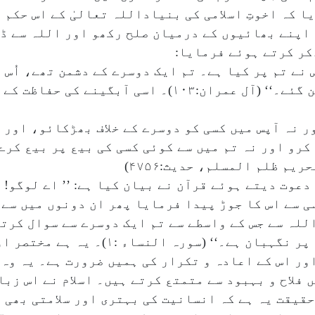
ا کہ اخوتِ اسلامی کی بنیاداللہ تعالیٰ کے اس حکم پ
 اپنے بھائیوں کے درمیان صلح رکھو اور اللہ سے ڈر
س نے تم پر کیا ہے۔ تم ایک دوسرے کے دشمن تھے، اُس
اُس کے فضل و کرم سے تم بھائی بھائی بن گئے۔‘‘ (آل عمران:۰۳
ور نہ آپس میں کسی کو دوسرے کے خلاف بھڑکائو، اور 
 کرو اور نہ تم میں سے کوئی کسی کی بیع پر بیع کرے
م ظلم المسلم، حدیث:۴۷۵۶)
وت دیتے ہوئے قرآن نے بیان کیا ہے: ’’ اے لوگو! 
ی سے اس کا جوڑ پیدا فرمایا پھر ان دونوں میں سے
اللہ سے جس کے واسطے سے تم ایک دوسرے سے سوال کرت
بھی تقوٰیٰ اختیار کرو)، بیشک اللہ تم پر نگہ
 اس کے اعادہ و تکرار کی ہمیں ضرورت ہے۔ یہ وہ اَ
 فلاح و بہبود سے متمتع کرتے ہیں۔ اسلام نے اس زب
حقیقت یہ ہے کہ انسانیت کی بہتری اور سلامتی بھی ا