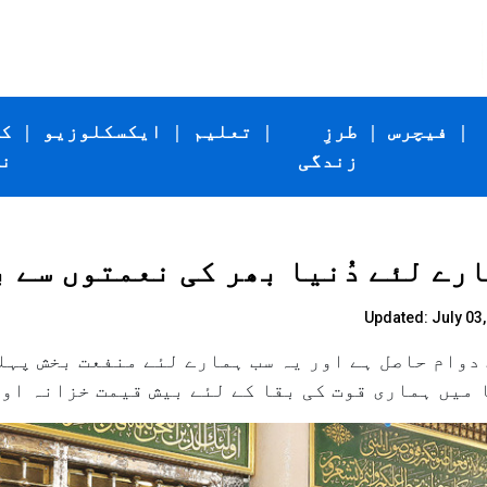
|
فیچرس
|
طرزِ
|
تعلیم
|
ایکسکلوزیو
|
ک
زندگی
ن
ارے لئے دُنیا بھر کی نعمتوں سے 
Updated: July 03,
دوام حاصل ہے اور یہ سب ہمارے لئے منفعت بخش پہلو
 میں ہماری قوت کی بقا کے لئے بیش قیمت خزانہ اور