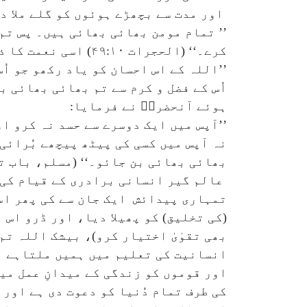
اور مدت سے بچھڑے ہوئوں کو گلے ملا دی
’’ تمام مومن بھائی بھائی ہیں۔ پس تم
کرے۔‘‘ (الحجرات ۴۹:۱۰) اسی نعمت کا ذکر کرتے ہوئے فرمایا:
’’اللہ کے اس احسان کو یاد رکھو جو اُ
ہوئے آنحضرتؐ نے فرمایا:
’’آپس میں ایک دوسرے سے حسد نہ کرو ا
نہ آپس میں کسی کی پیٹھ پیچھے بُرائی
بھائی بھائی بن جائو۔‘‘ (مسلم، باب تحری
عالم گیر انسانی برادری کے قیام کی دع
تمہاری پیدائش ایک جان سے کی پھر اس
(کی تخلیق) کو پھیلا دیا، اور ڈرو اس 
انسانیت کی تعلیم میں ہمیں ملتاہے اور
اور قوموں کو زندگی کے میدانِ عمل میں
کی طرف تمام دُنیا کو دعوت دی ہے اور 