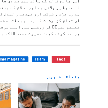
اسی صالح قائد کے ہاتھ میں دے دی جائ
کے خطوط پر چلائی ہے اور اسلام کے ہات
ہے وہ عزّت و شوکت اور تہذیب و تمدن 
ان تمام گزارشات کے بعد ہم ملت اسلام
تعلیم نبویؐ کی روشنی میں اپنے موجود
برآمد کرنے کیلئے سیرت محمدیؐ کا ب
uma magazine
islam
Tags
متعلقہ خبریں