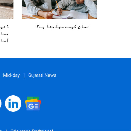
انسان کیسے سیکھتا ہے؟
دُنی
مساف
آسا
Mid-day
|
Gujarati News