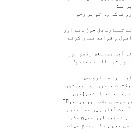
ر ہے:
و تاکہ وہ تم پر رحم
 نے تمہارے دل جوڑ دیے اور
۱)۔ اسی آبگینے کی حفاظت کے اصول و قواعد بیان کرتے
نہ آپس میںبغض رکھو اور
 اور تم اللہ کے بندو!
اپنے رب سے ڈرو جس نے
 بکثرت مردوں اور عورتوں
ے ہو اور قرابتوں (میں
بان ہے۔‘‘ (سورہ النساء :۱)۔ یہ ہے مختصر اور سرسری خلاصہ جو پیغمبرؐ
نمٹ آثار ہیں جو اُمتوں
انی تعلیم اور صحیح فکر
سی میں ہے کہ زمامِ حیات