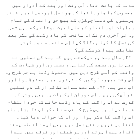
صدمہ کا باعث تھا۔ اُس وقت اور بعد کے اَدوار میں
محسوس کیا جارہا تھا کہ جو نسل ایودھیا میں فرقہ
پرستوں کی دھماچوکڑی کے بیچ حق و انصاف کی تمام
روایات اور اقدار کو ملیا میٹ ہوتا دیکھ رہی تھی
وہ تو آخری دم تک اس سانحہ کو یاد رکھے گی مگر بعد
کی نسل کا کیا ہوگا؟ کیا اِس سانحہ سے وہ کوئی
مطابقت پیدا کرسکے گی؟
۳۲؍ سال بعد ہم دیکھتے ہیں کہ بعد کی نسلوں نے
بھی بابری مسجد کی تباہی و مسماری اور شہادت کے
واقعہ کو اُسی طرح ذہن میں محفوظ رکھا ہے جس طرح وہ
اُس وقت موجود لوگوں کے ذہنوں میں محفوظ ہوا اور
اب بھی ہے۔ ۹۲ء کے بعد سے اب تک کم از کم دو نسلیں
تو آچکی ہیں ۔ اس دوران ایک بات یہ بھی ہوئی کہ
قدرت نے اس واقعہ کے یاد رکھے جانے کا خود انتظام
فرما دیا۔ وہ اِس طرح کہ تب سے لے کر اب تک ہزار بار
اس واقعہ کا ذکر ہوا اور اس کا حوالہ دیا گیا۔
اتنا ہی نہیں ، نئی نسل میں بھی ایسے انصاف پسند
افراد پیدا ہوئے اور ہر طبقے اور فرقے میں پیدا