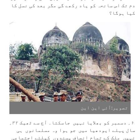
دم تک اس سانحہ کو یاد رکھے گی مگر بعد کی نسل کا
کیا ہوگا؟
تصویر:آئی این این
۶؍ دسمبر کو بھلایا نہیں جاسکتا۔ آج سے ٹھیک ۳۲؍
سال پہلے ایودھیا میں جو ہوا وہ مسلمانوں ہی
نہیں ملک کے تمام انصاف پسندوں کیلئے اجتماعی