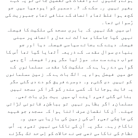
ہوئے، جنہوں نے واقعات کی تفصیل جانی تو یہ کہے
بغیر نہیں رہ سکے کہ ۶؍ دسمبر کو ایودھیا میں جو
کچھ ہوا غلط تھا، انصاف کے منافی تھا، جمہوریت کی
رُسوائی تھا۔
اس میں شک نہیں کہ بابری مسجد کی ملکیت کا فیصلہ
نہیں کیا جاسکا، عدالت نے عدل و انصاف پر مبنی
فیصلہ دینے کے بجائے سیاسی فیصلہ دیا اور جو
بنیادی سوال مقدمہ کے ذریعہ اُٹھایا گیا تھا اُس کا
جواب دینے سے منہ موڑ لیا مگر پورا فیصلہ آج بھی
گواہی دے رہا ہے کہ ملکیت کا مقدمہ مسلمانوں کے
حق میں فیصل ہوا، یہ الگ بات ہے کہ زمین مسلمانوں
کو نہیں دی گئی، وہ دوسرے فریق کو دے دی گئی مگر
یہ ثابت ہوجانا کہ کسی مندر کو گرا کر مسجد نہیں
بنائی گئی تھی، اپنے آپ میں بہت بڑی بات تھی۔
مسلمان، اگر بظاہر نہیں تو بباطن، قانونی لڑائی
جیتے۔ اُن کا نقصان صرف اتنا ہوا کہ مسجد، جو شہید
کی جاچکی تھی، اُس کی زمین کی بازیابی میں وہ
ناکام رہے۔ مگر یہ اُن کی ناکامی نہیں تھی، یہ اُس
نظام کی ناکامی تھی جس نے حالات کو اِس حد تک بگڑنے