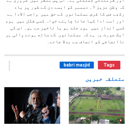
اور شرمندگی جھلکتی ہے۔ اس پس منظر میں ضروری ہے
کہ وطن عزیز ۶؍ دسمبر کو ایسے دن کے طور پر یاد
رکھے جس کا قرض مسلمانوں کے حق میں واجب الادا ہے
اور اسے ادا کیا جانا چاہئے خواہ کسی شکل میں ہو،
کسی انداز میں ہو، جلد ہو یا تاخیر سے ہو۔ اس کی
ایک صورت یہ ہے کہ مسلمانوں کے ساتھ ہونے والی ہر
ناانصافی کو انصاف سے بدلا جائے۔
babri masjid
Tags
متعلقہ خبریں