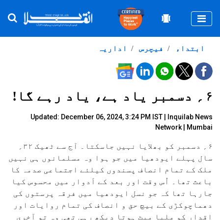
Togg
ابتداء
فیچرس
اداریہ
۶؍ دسمبر یاد ہے، یاد رہے گا!
Updated: December 06, 2024, 3:24 PM IST |
Inquilab News
Network | Mumbai
۶؍ دسمبر کو بھلایا نہیں جاسکتا۔ آج سے ٹھیک ۳۲؍
سال پہلے ایودھیا میں جو ہوا وہ مسلمانوں ہی نہیں
ملک کے تمام انصاف پسندوں کیلئے اجتماعی صدمہ کا
باعث تھا۔ اُس وقت اور بعد کے اَدوار میں محسوس کیا
جارہا تھا کہ جو نسل ایودھیا میں فرقہ پرستوں کی
دھماچوکڑی کے بیچ حق و انصاف کی تمام روایات اور
اقدار کو ملیا میٹ ہوتا دیکھ رہی تھی وہ تو آخری