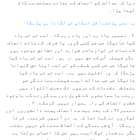
دیا کہ عدالت کو انصاف کے بجائے مصلحت سے کام
لینا پڑا۔
یہ بھی پڑھئے : فل اسٹاپ تو لگانا ہی پڑیگا
۶؍ دسمبر یاد ہے اور یاد رہے گا۔ اسے تب تب یاد
کیا جائیگا جب جب کسی گروہ یا فرقہ کے ساتھ انصاف
کے تمام تر لوازمات، شواہد اور حقائق موجود ہوں
مگر فیصلہ اُس کے حق میں نہ ہو۔ اسے تب تب یاد کیا
جائیگا جب جب کسی طبقے کو اس لئے اپنا حق گنوانا
پڑےگا کہ وہ اقلیت میں ہے۔ اسے تب تب یاد کیا
جائیگا جب جب عدالت ایسے فیصلے سنائے گی جو
متعلقہ مقدمات کے برسوں تک معرض التواء میں
رہنے یا سماعتوں کے طویل دور سے گزرنے کے باوجود
فطری انصاف کی راہ ہموار نہیں کرسکے۔ ۶؍
دسمبر۹۲ء کے بعد بہت سے انصاف پسند دانشوروں اور
لیڈروں نے کہا تھا کہ یہ دن اُنہیں شرمندہ کرتا
رہے گا۔ آج شرمندگی کے الفاظ سننے کو نہیں ملتے
مگر بے شمار لوگ ایسے ہیں جن کا احساس بولتا ہے