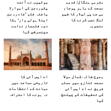
مغربی بنگال: قدیم
یوٹیوب نے آنند
مسجد کے باہر پوجا،
پٹوردھن کی ایوارڈ
بی جے پی لیڈر کا شیو
یافتہ فلم ’فادر، سن
لنگ نصب کرنے کا
اینڈ ہولی وار‘ ہٹا
منصوبہ
دی، فلمساز نےاسے
سینسرشپ کہا
بھوج شالہ-کمال مولا
اے ایس آئی کا
مسجد تنازع میں مسلم
تاریخی مساجد میں
فریق نے اے ایس آئی
عبادت کے انتظامات
کی تحقیقات کو چیلنج
نہ ہونے کا اعتراف
کیا