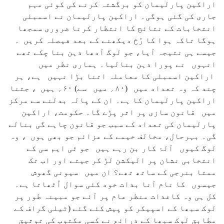
اراکین پارلیمان کو برگشتہ کرنے کی کوئی مہم
جاری کی گئی ہوگی۔ اراکین پارلیمان نے اسمبلی
انتخابات کے نتائج کا انتظار کرنا ضروری سمجھا
ہوگا تاکہ ہوا کا رُخ دیکھنے کے بعد فیصلہ کریں ۔
جیسے ہی نتیجہ آیا، جو لوگ آدھا ذہن بنا چکے تھے
انہوں نے پورا ذہن بنالیا۔ ہماری نظر میں
اراکین اسمبلی کا معاملہ اتنا بڑا نہیں ہے، ہر
چند کہ وہ تعداد میں (۸۰؍ میں سے) ۶۰؍ ہیں ، جتنا
اراکین پارلیمان کا ہے۔ ان کے پالہ بدلنے سے مرکز
میں قانون سازی پر اثر پڑے گا۔ حکومت، اراکین
پارلیمان کی تعداد کے سبب جو قانون چاہے گی بنالے
گی۔ بہرحال، مخالف خیمے کے عزائم جو بھی ہوں ، وہ
لوگ کیوں آلۂ کار بن رہے ہیں جو ٹی ایم سی کے
انتخابی نشان پر الیکشن لڑ کر جیتے اور اب تک
ممتا بنرجی کے ساتھ تھے؟ ان میں سیونی گھوش
جیسوں کا نام آنا بذات خود کئی سوال اُٹھاتا ہے۔
کل ہی وہ کاغذات منظر عام پر آئے جو مبینہ طور پر
لوک سبھا کے اسپیکر کو پیش کئے گئے (ٹیلی گراف کے
مطابق لوک سبھا کے ذرائع نے کسی مکتوب کی توثیق