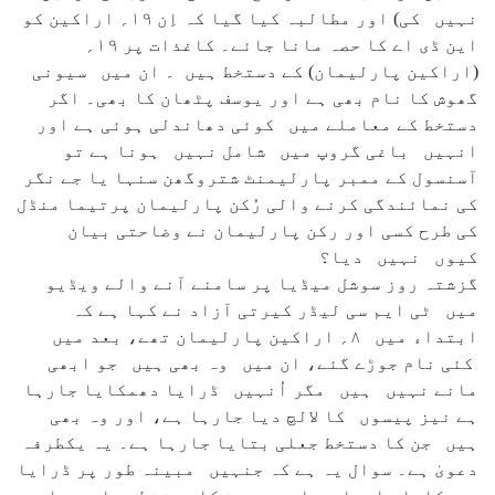
نہیں کی) اور مطالبہ کیا گیا کہ اِن ۱۹؍ اراکین کو
این ڈی اے کا حصہ مانا جائے۔ کاغذات پر ۱۹؍
(اراکین پارلیمان) کے دستخط ہیں ۔ ان میں سیونی
گھوش کا نام بھی ہے اور یوسف پٹھان کا بھی۔ اگر
دستخط کے معاملے میں کوئی دھاندلی ہوئی ہے اور
انہیں باغی گروپ میں شامل نہیں ہونا ہے تو
آسنسول کے ممبر پارلیمنٹ شتروگھن سنہا یا جے نگر
کی نمائندگی کرنے والی رُکن پارلیمان پرتیما منڈل
کی طرح کسی اور رکن پارلیمان نے وضاحتی بیان
کیوں نہیں دیا؟
گزشتہ روز سوشل میڈیا پر سامنے آنے والے ویڈیو
میں ٹی ایم سی لیڈر کیرتی آزاد نے کہا ہے کہ
ابتداء میں ۸؍ اراکین پارلیمان تھے، بعد میں
کئی نام جوڑے گئے، ان میں وہ بھی ہیں جو ابھی
مانے نہیں ہیں مگر اُنہیں ڈرایا دھمکایا جارہا
ہے نیز پیسوں کا لالچ دیا جارہا ہے، اور وہ بھی
ہیں جن کا دستخط جعلی بتایا جارہا ہے۔ یہ یکطرفہ
دعویٰ ہے۔ سوال یہ ہے کہ جنہیں مبینہ طور پر ڈرایا