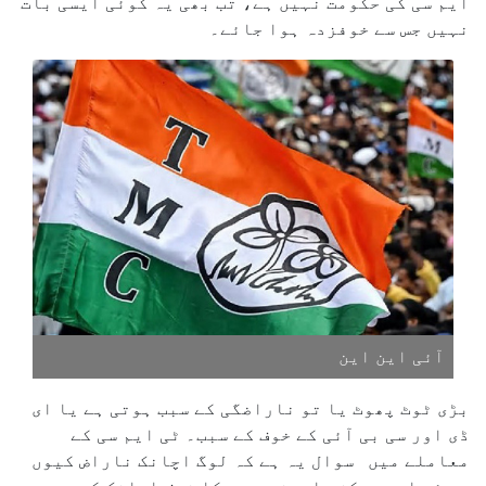
ایم سی کی حکومت نہیں ہے، تب بھی یہ کوئی ایسی بات
نہیں جس سے خوفزدہ ہوا جائے۔
آئی این این
بڑی ٹوٹ پھوٹ یا تو ناراضگی کے سبب ہوتی ہے یا ای
ڈی اور سی بی آئی کے خوف کے سبب۔ ٹی ایم سی کے
معاملے میں سوال یہ ہے کہ لوگ اچانک ناراض کیوں