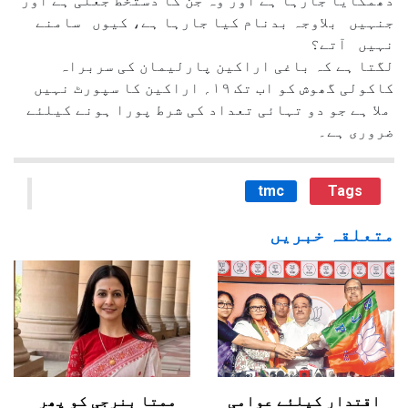
دھمکایا جارہا ہے اور وہ جن کا دستخط جعلی ہے اور
جنہیں بلاوجہ بدنام کیا جارہا ہے، کیوں سامنے
نہیں آتے؟
لگتا ہے کہ باغی اراکین پارلیمان کی سربراہ
کاکولی گھوش کو اب تک ۱۹؍ اراکین کا سپورٹ نہیں
ملا ہے جو دو تہائی تعداد کی شرط پورا ہونے کیلئے
ضروری ہے۔
tmc
Tags
متعلقہ خبریں
اقتدار کیلئے عوامی
ممتا بنرجی کو پھر