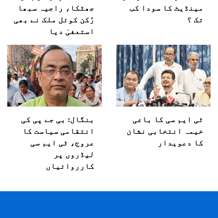
مینڈیٹ کا سودا کب
جھٹکا، راجیہ سبھا
تک ؟
رُکن کوئل ملک نے بھی
استعفیٰ دیا
ٹی ایم سی کا باغی
بنگال: بی جے پی کی
خیمہ انتخابی نشان
انتقامی سیاست کا
کا دعویدار
عروج، ٹی ایم سی
لیڈروں پر
کارروائیاں