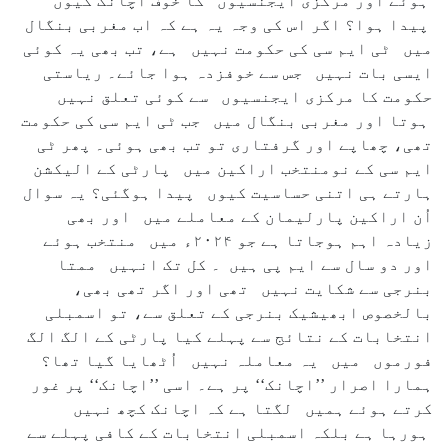
ہوئے اور مرکزی ایجنسیوں کا خوف اچانک کیوں
پیدا ہوا؟ اگر اس کی وجہ یہ ہے کہ اب مغربی بنگال
میں ٹی ایم سی کی حکومت نہیں ہے، تب بھی یہ کوئی
ایسی بات نہیں جس سے خوفزدہ ہوا جائے۔ ریاستی
حکومت کا مرکزی ایجنسیوں سے کوئی تعلق نہیں
ہوتا اور مغربی بنگال میں جب ٹی ایم سی کی حکومت
تھی، چھاپے اور گرفتاری تو تب بھی ہوئی۔ پھر ٹی
ایم سی کے نومنتخب اراکین میں پارٹی کے الیکشن
ہارتے ہی اتنی حساسیت کیوں پیدا ہوگئی؟ یہ سوال
اُن اراکین پارلیمان کے معاملے میں اور بھی
زیادہ اہم ہوجاتا ہے جو ۲۰۲۴ء میں منتخب ہوئے
اور دو سال سے ایم پی ہیں ۔ کل تک انہیں ممتا
بنرجی سے شکایت نہیں تھی اور اگر تھی بھی،
بالخصوص ابھیشیک بنرجی کے تعلق سے، تو اسمبلی
انتخابات کے نتائج سے پہلے کیا پارٹی کے الگ الگ
فورموں میں یہ معاملہ نہیں اُٹھایا گیا تھا؟
ہمارا اصرار ’’اچانک‘‘ پر ہے۔ اسی ’’اچانک‘‘ پر غور
کرتے ہوئے ہمیں لگتا ہے کہ اچانک کچھ نہیں
ہورہا ہے بلکہ اسمبلی انتخابات کے کافی پہلے سے