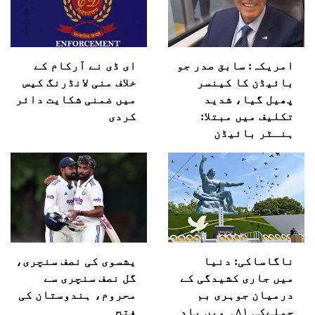
امریکہ: سابق صدر جو
ای ڈی نے آرکام کے
بائیڈن کا کینسر
خلاف منی لانڈرنگ کیس
پھیل گیا، شدید
میں ضمنی شکایت دائر
تکلیف میں مبتلا:
کردی
ہنـٹر بائیڈن
ناگاساکی: دنیا
یشسوی کی نصف سنچری،
میں جاری کشیدگی کے
گل نصف سنچری سے
درمیان جوہری بم
محروم، ہندوستان کی
حملےکی ۸۱؍ ویں یاد
فتح