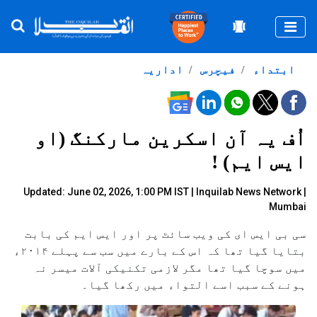
Togg
ابتداء
فیچرس
اداریہ
اُف یہ آن اسکرین مارکنگ (او
ایس ایم) !
Updated: June 02, 2026, 1:00 PM IST |
Inquilab News Network |
Mumbai
سی بی ایس ای کی ویب سائٹ پر اور ایس ایم کی بابت
بتایا گیا تھا کہ اس کے بارے میں سب سے پہلے ۲۰۱۴ء
میں سوچا گیا تھا مگر لازمی تکنیکی آلات میسر نہ
ہونے کے سبب اسے التواء میں رکھا گیا۔