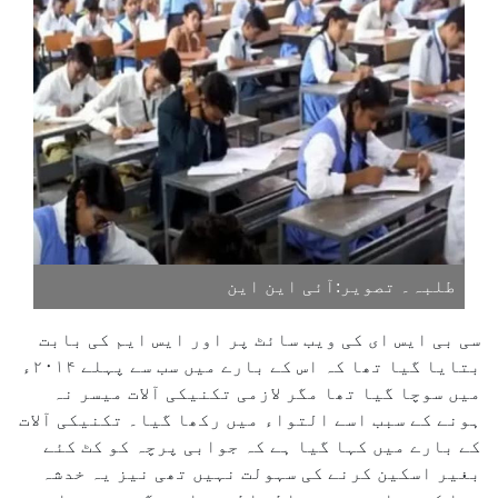
طلبہ۔ تصویر:آئی این این
سی بی ایس ای کی ویب سائٹ پر اور ایس ایم کی بابت
بتایا گیا تھا کہ اس کے بارے میں سب سے پہلے ۲۰۱۴ء
میں سوچا گیا تھا مگر لازمی تکنیکی آلات میسر نہ
ہونے کے سبب اسے التواء میں رکھا گیا۔ تکنیکی آلات
کے بارے میں کہا گیا ہے کہ جوابی پرچہ کو کٹ کئے
بغیر اسکین کرنے کی سہولت نہیں تھی نیز یہ خدشہ