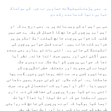
یہ بھی پڑھئے:سیٹیلائٹ تصاویر نے غزہ کی ہولناک
تباہی دنیا کے سامنے رکھ دی
سی بی ایس ای کی ویب سائٹ پر یہ بھی درج ہے کہ او
ایس ایم پرچوں کی جانچ کا ڈجیٹل طریقہ ہے جس میں
طلبہ کے جوابی پرچے، جانچ کیلئے ایک اسکرین پر
فراہم کئے جاتے ہیں۔ اس سے قبل جوابی پرچوں کی
اسکیننگ کی جاتی ہے۔ اتنی بات تو ہماری بھی سمجھ
میں آگئی تھی اور ہمیں صرف اتنا فائدہ نظر آیا
تھا کہ جوابی پرچوں کو ایک جگہ سے دوسری جگہ
لیجانے کی صعوبت اور متعلقہ خطرات (پرچے گم
ہوجائیں، کسی وجہ سے تلف ہوجائیں وغیرہ) سے بچا
جاسکتا ہے۔ اس کے علاوہ تو کوئی میرٹ ہمیں دکھائی
نہیں دیا۔ اگر او ایس ایم کے استعمال کی وجہ صرف
اتنی ہے تو کیا بورڈ پرچوں کی حفاظت کی ذمہ داری
نہیں لے سکتا جو کہ اب تک لیتا آیا تھا؟ اچانک
ایسا کیا ہوگیا کہ اس نے پرچوں کی جانچ کے روایتی
طریقے کو خیرباد کہہ دیا اور ایک نیا طریقہ