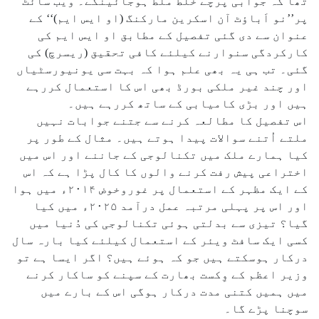
تھا کہ جوابی پرچے خلط ملط ہوجائینگے۔ ویب سائٹ
پر’’نو اَباؤٹ آن اسکرین مارکنگ (او ایس ایم)‘‘ کے
عنوان سے دی گئی تفصیل کے مطابق او ایس ایم کی
کارکردگی سنوارنے کیلئے کافی تحقیق (ریسرچ) کی
گئی۔ تب ہی یہ بھی علم ہوا کہ بہت سی یونیورسٹیاں
اور چند غیر ملکی بورڈ بھی اس کا استعمال کررہے
ہیں اور بڑی کامیابی کے ساتھ کررہے ہیں۔
اس تفصیل کا مطالعہ کرنے سے جتنے جوابات نہیں
ملتے اُتنے سوالات پیدا ہوتے ہیں۔ مثال کے طور پر
کیا ہمارے ملک میں تکنالوجی کے جاننے اور اس میں
اختراعی پیش رفت کرنے والوں کا کال پڑا ہے کہ اس
کے ایک مظہر کے استعمال پر غوروخوض ۲۰۱۴ء میں ہوا
اور اس پر پہلی مرتبہ عمل درآمد ۲۰۲۵ء میں کیا
گیا؟ تیزی سے بدلتی ہوئی تکنالوجی کی دُنیا میں
کسی ایک سافٹ ویئر کے استعمال کیلئے کیا بارہ سال
درکار ہوسکتے ہیں جو کہ ہوئے ہیں؟ اگر ایسا ہے تو
وزیر اعظم کے وِکست بھارت کے سپنے کو ساکار کرنے
میں ہمیں کتنی مدت درکار ہوگی اس کے بارے میں
سوچنا پڑے گا۔