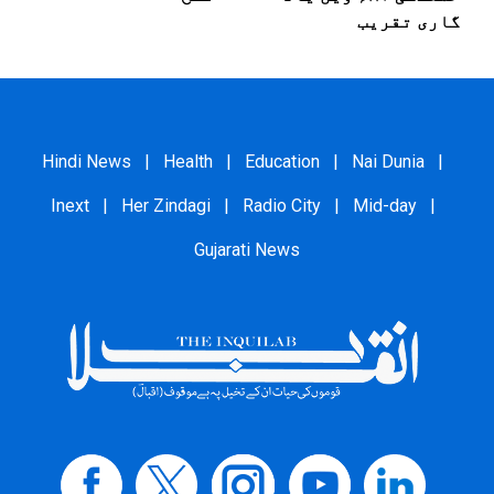
گاری تقریب
Hindi News
|
Health
|
Education
|
Nai Dunia
|
Inext
|
Her Zindagi
|
Radio City
|
Mid-day
|
Gujarati News