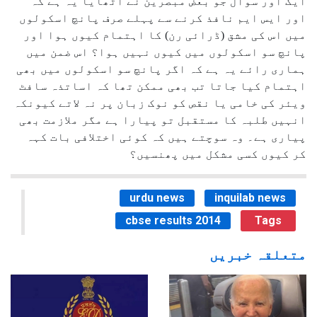
ایک اور سوال جو بعض مبصرین نے اُٹھایا یہ ہے کہ
اور ایس ایم نافذ کرنے سے پہلے صرف پانچ اسکولوں
میں اس کی مشق (ڈرائی رن) کا اہتمام کیوں ہوا اور
پانچ سو اسکولوں میں کیوں نہیں ہوا؟ اس ضمن میں
ہماری رائے یہ ہے کہ اگر پانچ سو اسکولوں میں بھی
اہتمام کیا جاتا تب بھی ممکن تھا کہ اساتذہ سافٹ
ویئر کی خامی یا نقص کو نوک زبان پر نہ لاتے کیونکہ
انہیں طلبہ کا مستقبل تو پیارا ہے مگر ملازمت بھی
پیاری ہے۔ وہ سوچتے ہیں کہ کوئی اختلافی بات کہہ
کر کیوں کسی مشکل میں پھنسیں؟
urdu news
inquilab news
cbse results 2014
Tags
متعلقہ خبریں