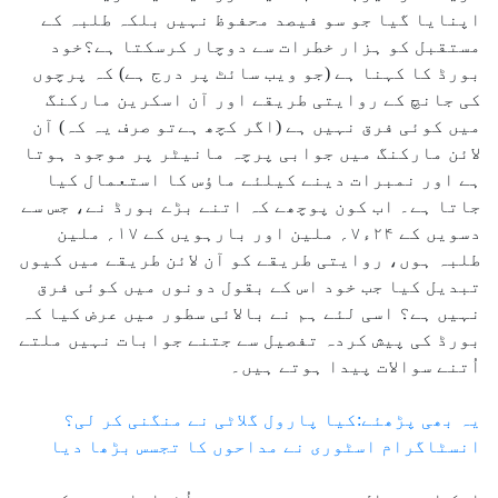
اپنایا گیا جو سو فیصد محفوظ نہیں بلکہ طلبہ کے
مستقبل کو ہزار خطرات سے دوچار کرسکتا ہے؟خود
بورڈ کا کہنا ہے (جو ویب سائٹ پر درج ہے) کہ پرچوں
کی جانچ کے روایتی طریقے اور آن اسکرین مارکنگ
میں کوئی فرق نہیں ہے (اگر کچھ ہےتو صرف یہ کہ) آن
لائن مارکنگ میں جوابی پرچہ مانیٹر پر موجود ہوتا
ہے اور نمبرات دینے کیلئے ماؤس کا استعمال کیا
جاتا ہے۔ اب کون پوچھے کہ اتنے بڑے بورڈ نے، جس سے
دسویں کے ۲۴ء۷؍ ملین اور بارہویں کے ۱۷؍ ملین
طلبہ ہوں، روایتی طریقے کو آن لائن طریقے میں کیوں
تبدیل کیا جب خود اس کے بقول دونوں میں کوئی فرق
نہیں ہے؟ اسی لئے ہم نے بالائی سطور میں عرض کیا کہ
بورڈ کی پیش کردہ تفصیل سے جتنے جوابات نہیں ملتے
اُتنے سوالات پیدا ہوتے ہیں۔
یہ بھی پڑھئے:کیا پارول گلاٹی نے منگنی کر لی؟
انسٹاگرام اسٹوری نے مداحوں کا تجسس بڑھا دیا