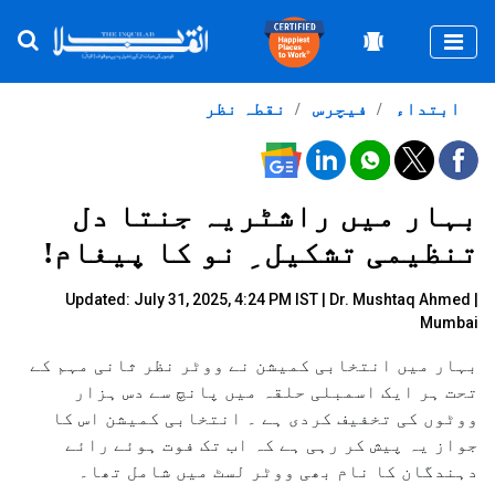
Togg
ابتداء
فیچرس
نقطہ نظر
بہار میں راشٹریہ جنتا دل
تنظیمی تشکیل ِ نو کا پیغام!
Updated: July 31, 2025, 4:24 PM IST |
Dr. Mushtaq Ahmed |
Mumbai
بہار میں انتخابی کمیشن نے ووٹر نظر ثانی مہم کے
تحت ہر ایک اسمبلی حلقہ میں پانچ سے دس ہزار
ووٹوں کی تخفیف کردی ہے ۔ انتخابی کمیشن اس کا
جواز یہ پیش کر رہی ہے کہ اب تک فوت ہوئے رائے
دہندگان کا نام بھی ووٹر لسٹ میں شامل تھا۔