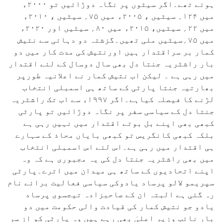
ہوئے تھے۔اگر سیٹوں پر نگاہ دوڑائیں تو ۲۰۰۰ء
میں ۱۲۴؍ سیٹیں ، ۲۰۰۵ء میں ۷۵؍ سیٹیں ، ۲۰۱۰ء
میں ۲۲؍ سیٹیں، ۲۰۱۵ء میں ۸۰؍ سیٹیں اور ۲۰۲۰ء
میں ۷۵؍سیٹیں ملی تھیں۔گزشتہ دو دہائی سے نتیش
کمار بر سراقتدار ہیں اورنتیش کی مدت کار میں دو
بار راشٹریہ جنتا دل بھی سال دوسال کے لئے اقتدار
میں رہی ہے ۔ لیکن اب نتیش کمار نے اعلانیہ طورپر
بھارتیہ جنتا پارٹی کے ساتھ ہی اسمبلی انتخاب
لڑنے کا فیصلہ کیاہے۔اگر ۱۹۹۷ء سے اب تک راشٹریہ
جنتا دل کے سیاسی سفر پر نگاہ دوڑائیں تو پارٹی
کبھی بھی اپنے بل بوتے اقتدار میں نہیں رہی ہے
بلکہ کبھی کانگریس تو کبھی بایاں محاذ کے سہارے
ہی اقتدار میں رہی ہے۔اس لئے اس اسمبلی انتخاب
میں بھی راشٹریہ جنتا دل کی یہ مجبوری ہے کہ وہ
اپنے اتحادیوں کے ساتھ ہی میدان میں اترے۔پارٹی
سپریمو لالو پرساد یادوکی سیاسی فعالیت برائے نام
رہ گئی ہے البتہ ان کے صاحبزادہ تیجسوی پرساد
یادو جو نتیش کمار کی قیادت والی حکومت میں دو
بار نائب وزیر اعلیٰ بھی رہے ہیں وہ پارٹی کو از سر