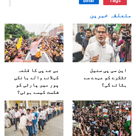
bihar
Tags
متعلقہ خبریں
این سی پی سنیل
بی جے پی کا قلعہ
تٹکرے کو عہدے سے
کہلانے والے بانکی
ہٹائے گی؟
پور میں پارٹی کو
شکست کیسے ہوئی؟