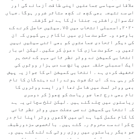
علاقائی سیاسی جماعتیں اپنی طاقت آزمائے گی اور
اس سے نتیجہ بھی کچھ نہ کچھ متاثر ضرور ہوگا۔جہاں
تک سوال راشٹریہ جنتا دل کا ہے تو گزشتہ
۲۰۲۰ءاسمبلی انتخاب میں ۷۵؍سیٹیں حاصل کرنے کے
باوجود وہ حکومت سازی میں ناکام رہی کیوں کہ ان
کی دیگر اتحادی جماعتوں کو بھی اتنی سیٹیں نہیں
تھیں وہ حکومت سازی کا دعویٰ کر سکیں۔لیکن اس بار
انتخابی کمیشن نے ووٹر نظر ثانی مہم کے تحت ہر
ایک اسمبلی حلقہ میں پانچ سے دس ہزار ووٹوں کی
تخفیف کردی ہے ۔ انتخابی کمیشن اس کا جواز یہ پیش
کر رہی ہے کہ اب تک فوت ہوئے رائے دہندگان کا نام
بھی ووٹر لسٹ میں شامل تھا اور ایسے ووٹروں کا
نام بھی درج تھا جو ریاست کو چھوڑ کر دوسری
ریاستوں میں چلے گئے ہیں ۔لیکن تلخ سچائی یہ ہے
کہ انتخابی کمیشن نے جس عجلت میں ووٹر نظر ثانی
کا کام مکمل کیا ہے اس میں لاکھوں ووٹر اپنا نام در
ج کرانے سے محروم رہ گئے ہیں۔ بالخصوص مزدورطبقہ
جو دیگر ریاستوں میں روزی روٹی کے لئے گئے ہیں وہ