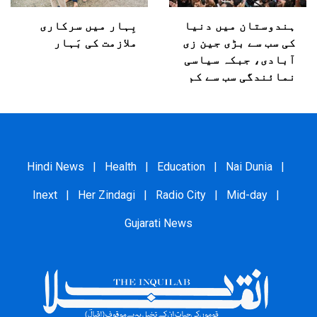
ہندوستان میں دنیا
بِہار میں سرکاری
کی سب سے بڑی جین زی
ملازمت کی بَہار
آبادی، جبکہ سیاسی
نمائندگی سب سے کم
Hindi News
|
Health
|
Education
|
Nai Dunia
|
Inext
|
Her Zindagi
|
Radio City
|
Mid-day
|
Gujarati News