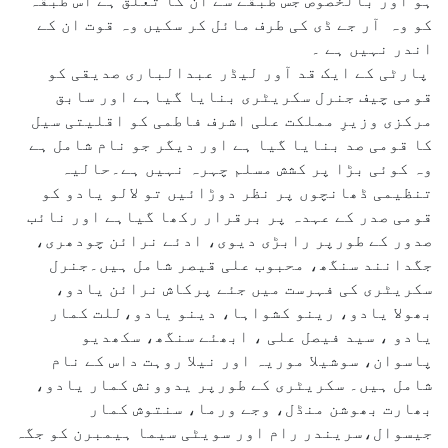
ہو اور بالخصوص جس طبقے سے ان کا تعلق ہے اس طبقہ
کو وہ آر جے ڈی کی طرف مائل کر سکیں وہ قوت ان کے
اندر نہیں ہے ۔
پارٹی کے ایک قد آور لیڈر عبدالباری صدیقی کو
قومی چیف جنرل سکریٹری بنایا گیاہے اور سابق
مرکزی وزیرِ مملکت علی اشرف فاطمی کو اقلیتی سیل
کا قومی صد بنایا گیا ہے اور دیگر جو نام شامل ہے
وہ کوئی بڑا پر کشش مسلم چہرہ نہیں ہے۔حالیہ
تنظیمی ڈھانچوں پر نظر دوڑائیں تو لالو یادو کو
قومی صدر کے عہدہ پر برقرار رکھا گیاہے اور نائب
صدور کے طورپر رابڑی دیوی، ادئے نرائن چودھری،
جگدانند سنگھ، محبوب علی قیصر شامل ہیں۔جنرل
سکریٹری کی فہرست میں جئے پرکاش نرائن یادو،
بھولا یادو، رینو کشواہا، دینو یادو،للت کمار
یادو ، سید فیصل علی ، ابھئے سنگھ، سکھدیو
پاسوان، سوشیلا موریہ اور نیلا روہت داس کے نام
شامل ہیں۔ سکریٹری کے طورپر یدوونش کمار یادو،
بھارت بھوشن منڈل، وجے ورما، سنتوش کمار
جیسوال،سریندر رام اور سویٹی سیما ہیمبرن کو جگہ