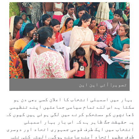
تصویر: آئی این این
بہار میں اسمبلی انتخاب کا اعلان کسی بھی دن ہو
سکتا ہے اس لئے تمام سیاسی جماعتیں اپنے تنظیمی
ڈھانچوں کو مستحکم کرنے میں لگی ہوئی ہیں کیوں کہ
یہ حقیقت جگ ظاہر ہے کہ اس بار بہار اسمبلی
انتخاب میں ایک طرف قومی جمہوری اتحاد اور دوسری
طرف عظیم اتحاد آمنے سامنے ہوگی۔البتہ کئی نئی