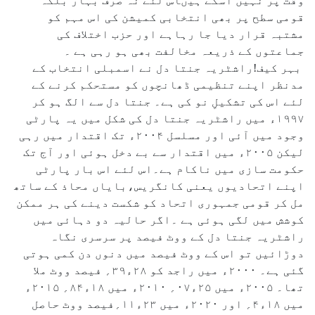
وقت پر نہیں آسکے ہیںاس لئے نہ صرف بہار بلکہ
قومی سطح پر بھی انتخابی کمیشن کی اس مہم کو
مشتبہ قرار دیا جا رہاہے اور حزب اختلاف کی
جماعتوں کے ذریعہ مخالفت بھی ہو رہی ہے ۔
بہر کیف!راشٹریہ جنتا دل نے اسمبلی انتخاب کے
مدنظر اپنے تنظیمی ڈھانچوں کو مستحکم کرنے کے
لئے اس کی تشکیلِ نو کی ہے۔ جنتا دل سے الگ ہو کر
۱۹۹۷ء میں راشٹریہ جنتا دل کی شکل میں یہ پارٹی
وجود میں آئی اور مسلسل ۲۰۰۴ء تک اقتدار میں رہی
لیکن ۲۰۰۵ء میں اقتدار سے بے دخل ہوئی اور آج تک
حکومت سازی میں ناکام ہے۔اس لئے اس بار پارٹی
اپنے اتحادیوں یعنی کانگریس،بایاں محاذ کے ساتھ
مل کر قومی جمہوری اتحاد کو شکست دینے کی ہر ممکن
کوشش میں لگی ہوئی ہے ۔اگر حالیہ دو دہائی میں
راشٹریہ جنتا دل کے ووٹ فیصد پر سرسری نگاہ
دوڑائیں تو اس کے ووٹ فیصد میں دنوں دن کمی ہوتی
گئی ہے۔ ۲۰۰۰ء میں راجد کو ۲۸ء۳۹؍ فیصد ووٹ ملا
تھا۔ ۲۰۰۵ء میں ۲۵ء۰۷؍ ۲۰۱۰ء میں ۱۸ء۸۴؍ ۲۰۱۵ء
میں ۱۸ء۴؍ اور ۲۰۲۰ء میں ۲۳ء۱۱؍فیصد ووٹ حاصل