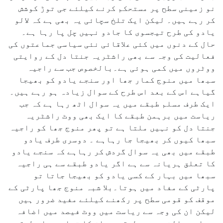
نو زمینی سطح پر مستحکم کرنے کیلئے جی توڑ کوشش
کر رہے ہیں۔ لیکن ایک تلخ سچائی یہ بھی ہے کہ لالو
یادو کی طرح تیجسوی کا جادو نہیں چل پا رہا ہے۔
حال کے دنوں میں کئی علاقائی نئی سیاسی جماعتوں کی
فعالیت کی وجہ سے بھی راشٹریہ جنتا دل کے روایتی
ووٹروں میں کمی ہوئی ہے۔بالخصوص جب سے راجیہ
سبھا میں منوج کمار جھا اور سنجے یادو کو بھیجا
گیاہے اس کے بعد اس طرح کے سوال زیادہ ہو رہے ہیں۔
ایک طرف مسلم طبقے میں یہ سوال اٹھ رہا ہے کہ جب
ریاست میں برہمن طبقے کا ایک بھی ووٹ راشٹریہ
جنتا دل کو نہیں ملتا ہے تو پھر منوج جھا کو راجیہ
سبھا کیوں کر بھیجا جا رہاہے ۔ دوسری طرف یادو
طبقے میں بھی یہ سوال گردش کر رہاہے کہ سنجے یادو
کا تعلق ہریانہ سے ہے اگر یادو طبقے سے ہی راجیہ
سبھا میں بہار کے کسی یادو کو بھیجا جاتا تو
پارٹی کے مفاد میں ہوتا۔بلا شبہ منوج جھا پارٹی کے
موقف کو قومی سطح پر رکھنے کیلئے مفید ضرور ہیں
لیکن ان کی وجہ سے ریاست میں ووٹ فیصد میں اضافہ