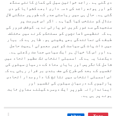
دی گئی ہے ۔راجد خواتین سیل کی کمان کانتی سنگھ
کو اور یوتھ راجد کی ذمہ داری ابھے کشواہا کو دی
گئی ہے۔ حال ہی میں ریاستی صدر کے طورپر منگنی لال
منڈل کو منتخب کیا گیاہے ۔ اگر اس فہرست پر
سنجیدگی سے غور کریں تو پارٹی نے یہ کوشش ضرور کی
ہے کہ تنظیمی ڈھانچوں کو مستحکم کرنے میں مختلف
طبقے کی نمائندگی بھی یقینی ہو۔ ظاہر ہے کہ بہار
میں ذات پات کی سیاست کو غیر معمولی اہمیت حاصل
ہے اور اس کا خیال ہر ایک سیاسی جماعت رکھتی ہے۔
دیکھنا یہ ہے کہ اسمبلی انتخاب تک عظیم اتحاد میں
شامل کانگریس اور بایاں محاذ کے درمیان سیٹوں کی
تقسیم کے بعد کس طرح کی صف بندی بر قرار رہتی ہے کہ
اس اسمبلی انتخاب میں نتائج کا دارومدار اتحادی
پارٹیوں کے درمیان سیٹوں کی تقسیم اور
ایماندارانہ طورپر ایک دوسرے کیلئے معاون ثابت
ہونے پر ہی ہے۔