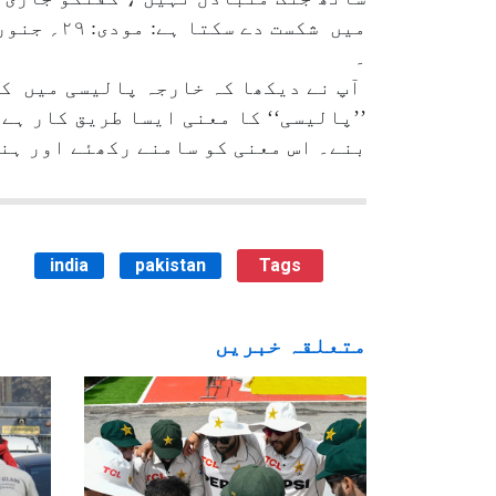
۔
آپ نے دیکھا کہ خارجہ پالیسی میں کس
’’پالیسی‘‘ کا معنی ایسا طریق کار ہے
بنے۔ اس معنی کو سامنے رکھئے اور ہن
india
pakistan
Tags
متعلقہ خبریں