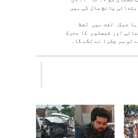
ورِاقتدار کے ابتدائی پانچ سال کی ہیں
ہا جبکہ لغت میں لفظ
نمائی اور فیصلوں کا محرک
 تو سر چکرا نے لگے گا۔