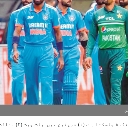
ن
کسی بھی مسئلہ کا حل تین 