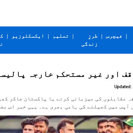
|
فیچرس
|
طرزِ
|
تعلیم
|
ایکسکلوزیو
|
ک
زندگی
ن
قف اور غیر مستحکم خارجہ پالیسی
Updated: 
ہ مقابلوں کی میزبانی کرنے یا پاکستان جاکر کھی
آپس میں کھیلنے کی ہامی بھری ہے۔ یہی خبر اس مض