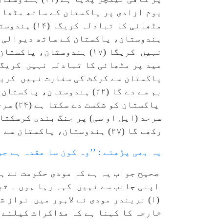
رکھے گا (۲۷) ہندوستان، پاکستان سے تجارت جاری نہیں رکھے گا۔
یہ بھی پڑھئے : ’’وہ کون سا عقدہ ہے جو
صحیح جواب یہ ہے کہ مودی حکومت نے ہر
اپنی جانب سے نہیں کہہ رہا ہوں ۔ ثبو