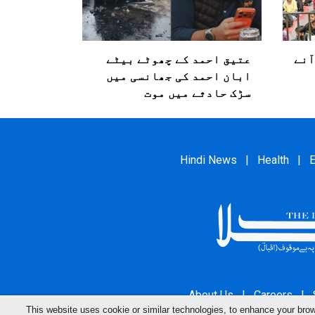
ٓنے
عتیق احمد کے چھوٹے بیٹے
ابان احمد کی جھانسی میں
سڑک حادثے میں موت
Hindi News
|
Health
|
E
About Us
|
Careers
|
This website uses cookie or similar technologies, to enhance your br