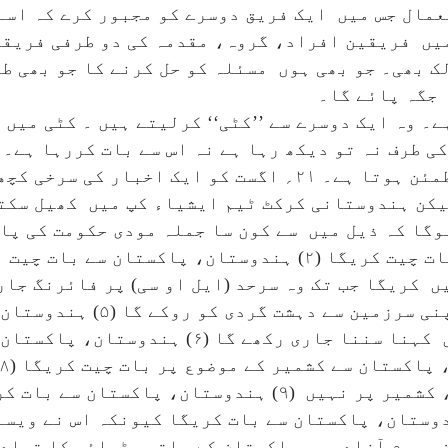
کرے (۳) طاقت کا استعمال جس میں ایک فریق دوسرے کو مجبور کرے 
میں فریقین افراد، گروہ، مقدمہ کی دو طرفی فریق
 بھی۔ جو بھی ہوں مسئلہ کو حل کرنے کا جو بھی طر
 جگہ پائے گا۔
۔ وہ ایک دوسرے سے ’’کٹی‘‘ کرلیتے ہیں ۔ کٹی میں 
کی طرف نہ تو دیکھ رہا ہے نہ اس سے بات کررہا ہے۔
نہیں ہوتا، مگر کٹی کرنے والا بچہ مطمئن ہوتا ہے۔ ۲۱؍ اگست کو 
کن ہندوستانی کرکٹ ٹیم ایشیاء کپ میں کھیل سکتی
وگا کہ ذیل میں سے کون سا جملہ مودی حکومت کی پا
پاکستان سے تب ہی بات کریگا جب وہ 
کریگا اگر وہ کشمیریوں کے بارے میں کہنا سننا جاری 
بات کریگا مگر صرف مقبوضہ کشمیر پر، کشمیر پر نہیں (۹) ہندو
وع پر، کشمیر پر نہیں (۱۰) ہندوستان، پاکستان سے بات کریگا کیونکہ 