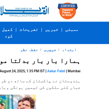
ممبئی
|
خبریں
|
تفریحات
|
کھیل
کود
ابتداء
فیچرس
نقطہ نظر
ہمارا بار بار بدلتا مو
August 24, 2025, 1:35 PM IST |
Aakar Patel
| Mumbai
ہندوستان نے پاکستان کے ساتھ دو طرف
جہاں کئی ملکوں کی ٹیمیں ہونگی وہاں 