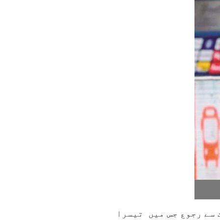
طریقوں سے نکالا جاسکتا ہے: (۱) فریقین میں بات چیت (۲) عدالت سے رجوع جس میں تیسرا