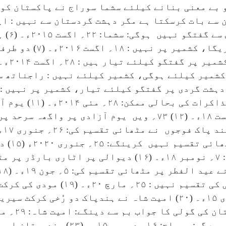
۲۰۱۹ء۔ (
صرف سرحد پار کی دہشت گردی پ
گردی پر سخت گفتگو کے ب
نے سرحد پر مٹھائی تقسیم کی: ۱۵؍ اگست ۱۸ء۔ (۱۲) ۷۳؍ ویں یوم آز
پاکستانی 
پاکستانی رینجرس میں عید کی مٹھائی کی ت
سے سیاسی رابطہ بحال ہوگا: ۱۳؍ فروری ۱۵ء۔ (۲۰) امیت شاہ نے ہندپاک د