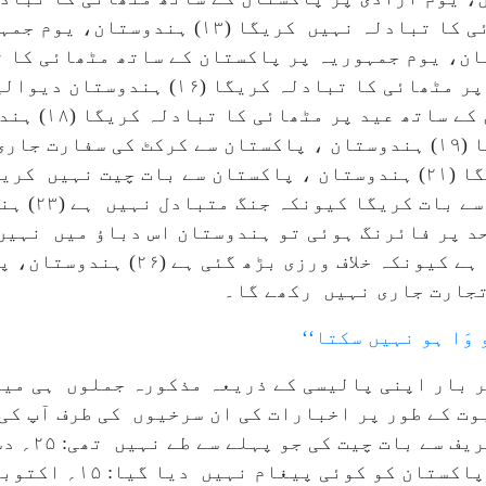
یوم آزادی پر پاکستان کے ساتھ مٹھائی کا تبادلہ
ہندوستان، پاکستان کے ساتھ دیوالی پر مٹھائی ک
نہیں کریگا (۱۷) 
پاکستان سے کرکٹ کی سفارت نہیں کریگا (۲۱) ہندوستان ، پاکستان سے بات
بم سے دے گا (۲
سرحد (ایل او سی) پر جنگ بندی کرسکتا ہے ک
 وَا ہو نہیں سکتا‘‘
 بار اپنی پالیسی کے ذریعہ مذکورہ جملوں ہی میں 
ت کے طور پر اخبارات کی ان سرخیوں کی طرف آپ کی 