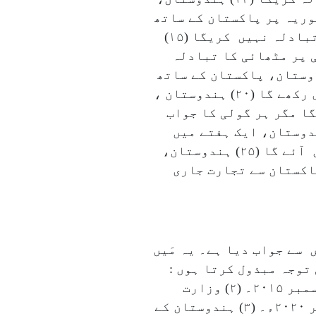
 نہیں کریگا (۱۳) ہندوستان، یوم جمہوریہ پر پاکستان کے ساتھ
مٹھائی کا تبادلہ کریگا (۱۴) ہندوستان، یوم جمہوریہ پر پاکستان کے ساتھ مٹھائی کا تبادلہ نہیں کریگا (۱۵)
ا تبادلہ کریگا (۱۶) ہندوستان دیوالی پر مٹھائی کا تبادلہ
ہندوستان، پاکستان کے ساتھ عید پر مٹھائی کا تبادلہ کریگا (۱۸) ہندوستان، پاکستان کے ساتھ
عید پر مٹھائی کا تبادلہ نہیں کریگا (۱۹) ہندوستان ، پاکستان سے کرکٹ کی سفارت جاری رکھے گا (۲۰) ہندوستان ،
 چیت نہیں کریگا مگر ہر گولی کا جواب
۲) ہندوستان، پاکستان سے بات کریگا کیونکہ جنگ متبادل نہیں ہے (۲۳) ہندوستان، ایک ہفتے میں
پاکستان کو شکست دے سکتا ہے (۲۴) سرحد پر فائرنگ ہوئی تو ہندوستان اس دباؤ میں نہیں آئے گا (۲۵) ہندوستان،
یونکہ خلاف ورزی بڑھ گئی ہے (۲۶) ہندوستان، پاکستان سے تجارت جاری
سے جواب دیا ہے۔ یہ مَیں
توجہ مبذول کرتا ہوں :
(۱) نریندر مودی نے لاہور میں نواز شریف سے بات چیت کی جو پہلے سے طے نہیں تھی: ۲۵؍ دسمبر ۲۰۱۵۔ (۲) وزارت
خارجہ کا کہنا ہے کہ مذاکرات کیلئے پاکستان کو کوئی پیغام نہیں دیا گیا: ۱۵؍ اکتوبر ۲۰۲۰ء۔ (۳) ہندوستان کے