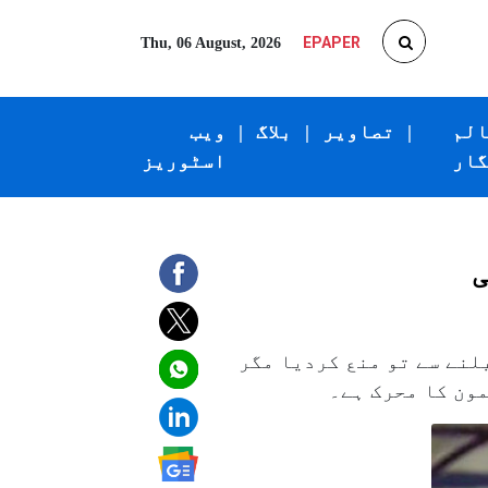
EPAPER
Thu, 06 August, 2026
الم
|
تصاویر
|
بلاگ
|
ویب
گار
اسٹوریز
لنے سے تو منع کردیا مگر
مون کا محرک ہے۔