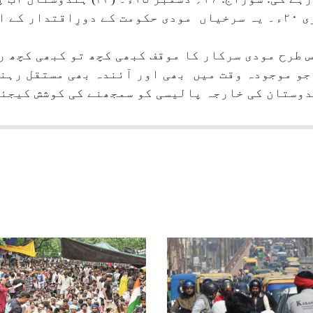
میں شکست دے سکتا ہے: مودی: ۲۹؍ جنوری ۲۰ء۔ یہ سرخیاں مودی حکومت کے د
 طرح مودی سرکار کا موقف کبھی کچھ تو کبھی کچھ ر
 جو موجودہ وقت میں بھی اور آئندہ بھی مستقل رہ
دوستان کی خارجہ پالیسی کو سمجھنے کی کوشش کیجئے