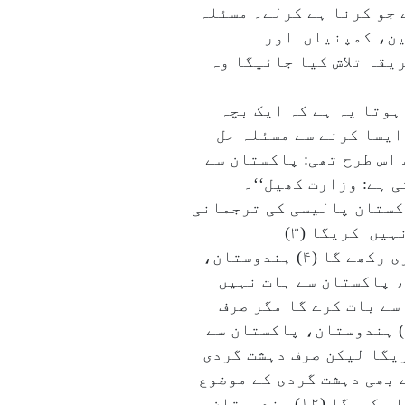
کہ اسے جو کرنا ہے کرلے۔ مسئلہ
ین، کمپنیاں اور
یقہ تلاش کیا جائیگا وہ
ہوتا یہ ہے کہ ایک بچہ
 ایسا کرنے سے مسئلہ حل
ایک اخبار کی سرخی کچھ اس طرح تھی: پاکستان سے
 ہے: وزارت کھیل‘‘۔
کستان پالیسی کی ترجمانی
کرتا ہے: (۱) ہندوستان، پاکستان سے بات چیت کریگا (۲) ہندوستان، پاکستان سے بات چیت نہیں کریگا (۳)
ہندوستان، پاکستان سے تب تک بات نہیں کریگا جب تک وہ سرحد (ایل او سی) پر فائرنگ جاری رکھے گا (۴) ہندوستان،
اپنی سرزمین سے دہشت گردی کو روکے گا (۵) ہندوستان، پاکستان سے بات نہیں
رکھے گا (۶) ہندوستان، پاکستان سے بات کرے گا مگر صرف
دہشت گردی کے موضوع پر (۷) ہندوستان، پاکستان سے کشمیر کے موضوع پر بات چیت کریگا (۸) ہندوستان، پاکستان سے
ستان، پاکستان سے بات کریگا لیکن صرف دہشت گردی
اس نے ویسے بھی دہشت گردی کے موضوع
پر کافی لیکچر پلایا ہے (۱۱) ہندوستان، یوم آزادی پر پاکستان کے ساتھ مٹھائی کا تبادلہ کریگا (۱۲) ہندوستان،