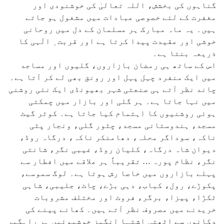
گناہوں کی بخشش، اللہ تعالیٰ کی خوشنودی اور
مغفرت کے لئے خصوصی عبادات میں مشغول ہو جاتے
ہیں۔ یہ ماہ مبارک ہر مسلمان کے دل میں روحانی
خوشی اور عقیدت پیدا کرتا ہے اور قربت ِ الٰہی کا
ذریعہ بنتا ہے۔
اس کے ساتھ ہی رمضان بازاروں، گلیوں اور مساجد
میں ایک منفرد چہل پہل اور رونق بھی لے کر آتا ہے۔
چاند نظر آتے ہی صنعتی شہر بھیونڈی ایک نئی روشنی
میں نہا جاتا ہے۔ ہر گلی اور بازار میں چمکتی
ہوئی روشنیوں کا اہتمام کیا جاتا ہے۔ کوٹر گیٹ
مسجد، ہندوستانی مسجد، چٹور گلی، ونجار پٹی
ناکہ، سوداگر محلہ، دھامنکر ناکہ، درگاہ روڈ،
دیوان شاہ درگاہ، کلیان روڈ، غیبی نگر، شانتی
نگر، نظام پورہ … تقریباً ہر علاقے میں افطار سے
پہلے بازاروں میں خاصا رش ہوتا ہے۔ لوگ سموسے،
پکوڑے، رول، کباب، دہی بڑے، چاٹ، جلیبی، شاہی
ٹکڑا، پیزا، برگر، فروٹ اور مختلف مشروبات
خریدنے میں مصروف نظر آتے ہیں۔ کھانے پینے کی
دکانوں سے اٹھتی اشتہا انگیز خوشبوئیں ہر راہگیر