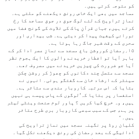
کو متوجہ کرتی ہیں۔
مساجد میں بھی ایک خاص رونق دیکھنے کو ملتی ہے۔
نمازِ تراویح کے لئے لوگ جوق در جوق مساجد کا رخ
کرتے ہیں، جہاں قرآنِ پاک کی تلاوت کی گونج فضا میں
نورانی کیفیت پیدا کر دیتی ہے۔ شب بیداری اور
سحری کے وقت شہر جاگ رہا ہوتا ہے۔
۱۵؍رمضان کوروشن باغ مسجد سے نمازِ عصر ادا کر کے
باہر آیا تو افطار خریدنے والوں کا ایک ہجوم نظر
آیا جو ضرورت کی چیزیں خریدنے میں مصروف تھے۔
مسجد سے متصل چند دکانوں کو چھوڑ کر روشن چکن
سینٹر کے ارشاد خان سے گفتگو ہوئی۔ انہوں نے
بتایا کہ اس مرتبہ کاروبار مندی سے متاثر ہے۔
استفسار پر بتایا کہ’لوگوں کے پاس پیسے ہی نہیں
ہیں، وہ خرچ کیا کریں ؟ پاور لوم صنعت وینٹی لیٹر
پر ہے، جس کے سبب سبھی کاروبار بری طرح متاثر
ہیں۔ ‘
کلیان روڈ پر نگینہ مسجد میں نمازِ تراویح کی
ادائیگی کے بعد رمضان کی رونق دیکھنے نکل گیا۔