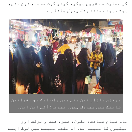
کی عمارت سے شروع ہوکر، کوٹر گیٹ مسجد، تین بتی،
ہوتے ہوئے منڈئی تک پھیل جاتا ہے۔
مرکزی بازار تین بتی میں رات ایک بجے خواتین
شاپنگ میں مصروف ہیں۔ تصویر: آئی این این۔
ماہِ صیام عبادت، تقویٰ، صبر، فیض و برکت اور
نیکیوں کا مہینہ ہے۔ اس مقدس مہینے میں لوگ اپنے