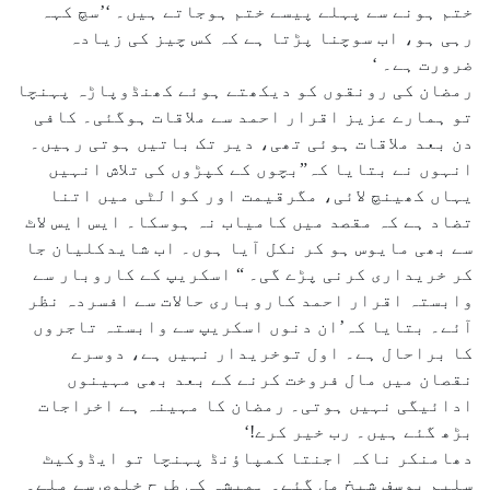
ختم ہونے سے پہلے پیسے ختم ہوجاتے ہیں۔ ‘’سچ کہہ
رہی ہو، اب سوچنا پڑتا ہے کہ کس چیز کی زیادہ
ضرورت ہے۔ ‘
رمضان کی رونقوں کو دیکھتے ہوئے کھنڈوپاڑہ پہنچا
تو ہمارے عزیز اقرار احمد سے ملاقات ہوگئی۔ کافی
دن بعد ملاقات ہوئی تھی، دیر تک باتیں ہوتی رہیں۔
انہوں نے بتایا کہ”بچوں کے کپڑوں کی تلاش انہیں
یہاں کھینچ لائی، مگرقیمت اور کوالٹی میں اتنا
تضاد ہے کہ مقصد میں کامیاب نہ ہوسکا۔ ایس ایس لاٹ
سے بھی مایوس ہو کر نکل آیا ہوں۔ اب شایدکلیان جا
کر خریداری کرنی پڑے گی۔ “ اسکریپ کے کاروبار سے
وابستہ اقرار احمد کاروباری حالات سے افسردہ نظر
آئے۔ بتایا کہ’ان دنوں اسکریپ سے وابستہ تاجروں
کا براحال ہے۔ اول توخریدار نہیں ہے، دوسرے
نقصان میں مال فروخت کرنے کے بعد بھی مہینوں
ادائیگی نہیں ہوتی۔ رمضان کا مہینہ ہے اخراجات
بڑھ گئے ہیں۔ رب خیر کرے!‘
دھامنکر ناکہ اجنتا کمپاؤنڈ پہنچا تو ایڈوکیٹ
سلیم یوسف شیخ مل گئے۔ ہمیشہ کی طرح خلوص سے ملے۔