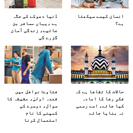
انسان کیسے سیکھتا
دُنیا دھوکے کی جگہ
ہے؟
ہے ،یہاں مسافر بن
جائیے، زندگی آسان
گزرے گی
حالات کا تقاضا ہے کہ
فتاوے: نوافل میں
فکرِ رضا کا اعادہ
قعدہ اولیٰ، عقیقہ کا
کیا جائے، اسے رسمی
سوال، دوسرے کی
نہ بنایا جائے
کمپنی کا نام
استعمال کرنا