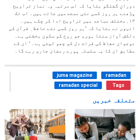
دورانِ گفتگو بتایا کہ اس مرتبہ وہ نماز تراویح
پڑھنے ہر روز کسی نئی مسجدمیں جاتے ہیں۔ اب تک
۱۳؍مختلف مساجد میں تراویح ادا کر چکے ہیں۔
انہوں نے بتایا کہ ’ہر روز کسی نئے حافظ ِ قرآن کی
دلکش آواز سنتا ہوں، جو روح کو سکون بخشتی ہے۔
نوجوان حفاظ کی قرات دل کو چھو لیتی ہے۔ ‘ ان کے
مطابق ان کا یہ سلسلہ پورے رمضان جاری رہے گا۔
juma magazine
ramadan
ramadan special
Tags
متعلقہ خبریں