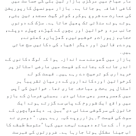
ماہِ صیام میں مرکزی بازار تین بتی کی جسامت میں
کافی اضافہ ہو جاتا ہے۔ بازار میونسپل کارپوریشن
کی عمارت سے شروع ہوکر، کوٹر گیٹ مسجد، تین بتی،
ہوتے ہوئے منڈئی تک پھیل جاتا ہے۔ سڑک کے دونوں
جانب مرد و خواتین اور بچوں کے کپڑے، چپل، دوپٹے،
حجاب، زیورات، خوشبوئیں، گھڑیاں، کھلونے،
پردے، قالین اور دیگر اشیاء کی دکانیں سج جاتی
ہیں۔
بازار میں گھومنے سے اندازہ ہوا کہ لوگ دکانوں کے
اندر جانے کے بجائے کم قیمت میں عارضی اسٹالز پر
خریداری کو ترجیح دے رہے ہیں۔ قیمت کو لے
کرخواتین اوردکانداروں کے درمیان تقریباً ہر
اسٹال پر بحث و مباحثہ جاری تھا۔ خواتین کی آپس
میں کھسرپھسر بھی سنائی دی۔ بمبئی فرسان کے بازو
میں واقع ایک شوروم کے پاس سے گزرتے ہوئے ایک
خاتون کی سرگوشی سنائی دی ”بہن یہ دیکھو!بچوں کے
سوٹ کی قیمت ۳؍ہزارروپے کہہ رہے ہیں۔ ‘ دوسری نے
سرد آہ کے ساتھ دھیمے لہجے میں کہا ’متوسط طبقے کا
اب جینا مشکل ہوتا جارہا ہے۔ ضرورتوں کی فہرست