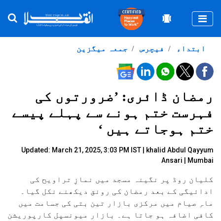
Togg
ابتداء
فیچرس
جمعہ میگزین
رمضان ڈائری: ’ضرورتوں کی
فہرست ختم ہونے سے پہلے پیسے
ختم ہوجاتے ہیں ‘
Updated: March 21, 2025, 3:03 PM IST |
khalid Abdul Qayyum
Ansari | Mumbai
کلیان روڈ پر نگینہ مسجد میں نمازِ تراویح کی
ادائیگی کے بعد رمضان کی رونق دیکھنے نکل گیا۔
ماہِ صیام میں مرکزی بازار تین بتی کی جسامت میں
کافی اضافہ ہو جاتا ہے۔ بازار میونسپل کارپوریشن