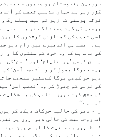
سرزمین ہندوستان جو صدیوں سے محبت، ر
گزر رہی ہے جہاں مذہبی تعصب کی آندھ
فرقہ پرستی کا زہر تو بہت پہلے رگ و 
پرستی کی گرد جمنے لگے تو یہ المیہ س
اسی تعصب کی گھناؤنی کوششوں کا بین 
ہے۔ ایسے ہی اندھیرے میں رام دیو جی
کی بات ہے کہ وہ خود کو سنتوں کا وار
زبان کبھی ’پرانایام‘ اور ’آسن‘کی ن
جیسے یوگا چھوڑ کر وہ ’تعصب آسن‘ کی 
دیو جو کبھی یوگا کےسفیر سمجھے جاتے 
کی نرمی کو چھوڑ کر وہ ’تعصب آسن‘ می
کی مشق کرتے ہیں۔ غالب کی یہ شکایت گو
کیا ہے‘‘۔
رام دیو کی حالیہ حرکات دیکھ کر یوں 
اب روحانیت کی خالی دیواروں پر نفرت 
کہ ظاہری روحانیت کا لباس پہن لینا د
ذہنی دیوالیہ پن کا اعلان ہے جہاں دل