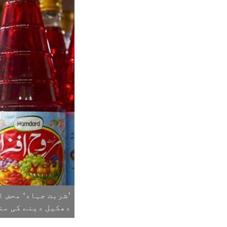
’شربت جہاد‘ محض 
دھکیل دینے کی منظ