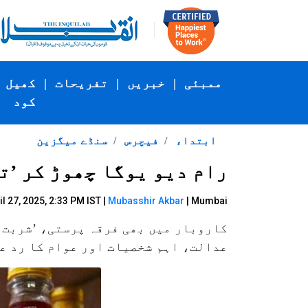
ممبئی
|
خبریں
|
تفریحات
|
کھیل
کود
ابتداء
فیچرس
سنڈے میگزین
رام دیو یوگا چھوڑ کر ’تع
l 27, 2025, 2:33 PM IST |
Mubasshir Akbar
| Mumbai
کاروبار میں بھی فرقہ پرستی، ’شربت ج
عدالت، اہم شخصیات اور عوام کا رد ع