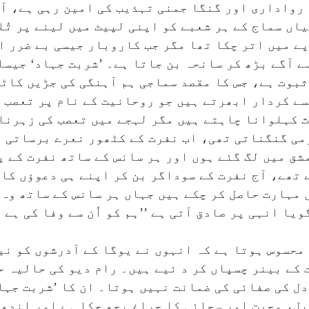
واداری اور گنگا جمنی تہذیب کی امین رہی ہے، آج 
یاں سماج کے ہر شعبے کو اپنی لپیٹ میں لینے پر تُ
پے میں اتر چکا تھا مگر جب کاروبار جیسی بے ضرر 
ے آگے بڑھ کر سانحہ بن جاتا ہے۔ ’شربت جہاد‘ جیس
ثبوت ہے، جس کا مقصد سماجی ہم آہنگی کی جڑیں کاٹ
سے کردار ابھرتے ہیں جو روحانیت کے نام پر تعصب 
ث کہلوانا چاہتے ہیں مگر لہجے میں تعصب کی زہرنا
رمی گنگناتی تھی، اب نفرت کے کٹھور نعرے برساتی 
مشق میں لگ گئے ہوں اور ہر سانس کے ساتھ نفرت کے پ
تھے، آج نفرت کے سوداگر بن کر اپنے ہی دعوؤں کا
ں مہارت حاصل کر چکے ہیں جہاں ہر سانس کے ساتھ وہ
یا انہی پر صادق آتی ہے ’’ہم کو اُن سے وفا کی ہے
محسوس ہوتا ہے کہ انہوں نے یوگا کے آدرشوں کو نیل
کے بینر چسپاں کر د ئیے ہیں۔ رام دیو کی حالیہ ح
ل کی صفائی کی ضمانت نہیں ہوتا۔ ان کا ’شربت جہا
یل، محبت اور سچائی کا چراغ بجھ چکا ہے اور اندھ