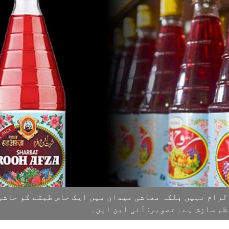
الزام نہیں بلکہ معاشی میدان میں ایک خاص طبقے کو حاشی
م سازش ہے۔ تصویر: آئی این این۔