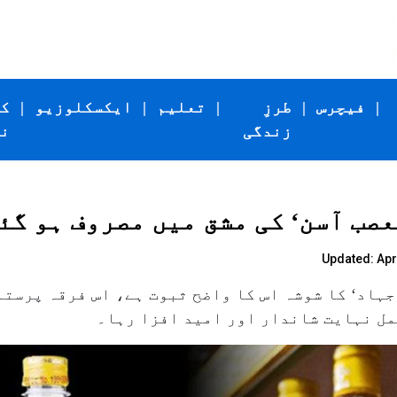
|
فیچرس
|
طرزِ
|
تعلیم
|
ایکسکلوزیو
|
ک
زندگی
ن
صب آسن‘ کی مشق میں مصروف ہو گئ
Updated: Apri
ہاد‘ کا شوشہ اس کا واضح ثبوت ہے، اس فرقہ پرستا
مل نہایت شاندار اور امید افزا رہا۔