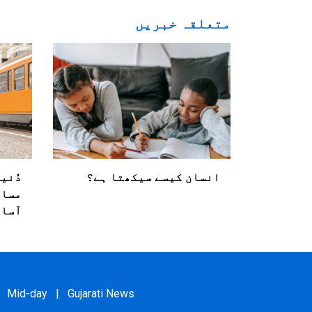
متعلقہ خبریں
انسان کیسے سیکھتا ہے؟
دُنی
مساف
آسا
Mid-day
|
Gujarati News