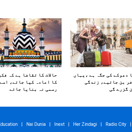
ا دھوکے کی جگہ ہے ،یہاں
حالات کا تقاضا ہے کہ فکرِ
ر بن جائیے، زندگی
کا اعادہ کیا جائے، اسے
ن گزرے گی
رسمی نہ بنایا جائے
ducation
|
Nai Dunia
|
Inext
|
Her Zindagi
|
Radio City
|