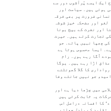
ایک ایسے پُرآشوب دور سے
لی ہوئی ہیں۔ سیاست اور
انسانی ضرورت پر بھی فرقہ
ا لغو اور مضحکہ خیز شوشہ
نا اور نفرت کے بیج بونا
کی تجارت کرتے ہیں۔ حیرت
کی چھپا نہیں پاتے۔ جو
ہے۔ ایسا محسوس ہوتا ہے
ودے اُگا رہے ہوں۔ رام
 مذاق اڑا رہے ہیں۔ یوگا
 رواداری کا گلا گھونٹنے
 امید، جو نہیں جانتے وفا
امی میں چڑھا دیا ہے اور
رکات یہ ثابت کرتی ہیں
د‘ کا افسانہ دراصل اس
ی تقلید کے بادل چھائے