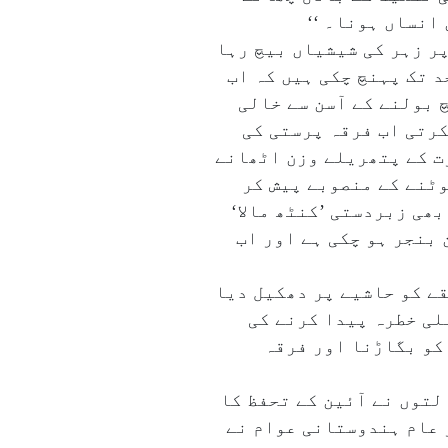
 انساں ہونا۔ ‘‘
ر زہر کی شیشیاں بیچ رہا
د تک پہنچ چکی ہیں کہ اب
 بولنے کے آسن سے خالی
کرتی اب فرقہ پرستی کی
رت کے پتھریلے وزن اٹھانے
وٹنے کے منصوبے پیش کر
ھی زبردستی ’کنٹھ مالا‘
 بنجر ہو چکی ہے اور اب
ے کو حاشیے پر دھکیل دیا
علی خطرہ پیدا کرنے کی
 کو بگاڑنا اور فرقہ
توں نے آئین کے تحفظ کا
ر عام ہندوستانی عوام نے