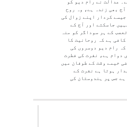
۔ عدالت نے رام دیو کو
ٓج بھی زندہ ہے، وہ روح
 جیسے کردار اپنے زوال کی
یں جاسکتے اور آج کے
تعصب کے ہر سوداگر کو منہ
کافی ہے کہ روحانیت کا
کہ رام دیو دوسروں کی
 دوام ہے، نفرت کی فطرت
ضی خیمے وقت کے طوفان میں
دار ہوتا ہے نفرت کے
ہے جس پر ہندوستان کی