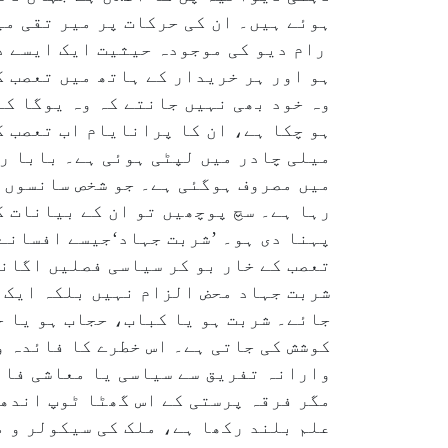
ہوئے ہیں۔ ان کی حرکات پر میر تقی میر
رام دیو کی موجودہ حیثیت ایک ایسے دک
ہو اور ہر خریدار کے ہاتھ میں تعصب ک
وہ خود بھی نہیں جانتے کہ وہ یوگا کے
ہو چکا ہے، ان کا پرانایام اب تعصب ک
میلی چادر میں لپٹی ہوئی ہے۔ بابا را
میں مصروف ہوگئی ہے۔ جو شخص سانسوں 
رہا ہے۔ سچ پوچھیں تو ان کے بیانات ک
پہنا دی ہو۔ ’شربت جہاد‘جیسے افسانے 
تعصب کے خار بو کر سیاسی فصلیں اگانے
شربت جہاد محض الزام نہیں بلکہ ایک م
جائے۔ شربت ہو یا کباب، حجاب ہو یا حل
کوشش کی جاتی ہے۔ اس خطرے کا فائدہ و
وارانہ تفریق سے سیاسی یا معاشی فائ
مگر فرقہ پرستی کے اس گھٹا ٹوپ اندھی
علم بلند رکھا ہے، ملک کی سیکولر و م