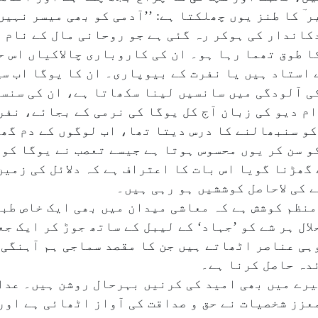
 ؔ کا طنز یوں چھلکتا ہے: ’’آدمی کو بھی میسر نہیں
اندار کی ہوکر رہ گئی ہے جو روحانی مال کے نام پ
ا طوق تھما رہا ہو۔ ان کی کاروباری چالاکیاں اس ح
 استاد ہیں یا نفرت کے بیوپاری۔ ان کا یوگا اب سچ
ی آلودگی میں سانسیں لینا سکھاتا ہے، ان کی سنس
م دیو کی زبان آج کل یوگا کی نرمی کے بجائے، نف
کو سنبھالنے کا درس دیتا تھا، اب لوگوں کے دم گھ
و سن کر یوں محسوس ہوتا ہے جیسے تعصب نے یوگا کو ب
گھڑنا گویا اس بات کا اعتراف ہے کہ دلائل کی زمین
 کی لاحاصل کوششیں ہو رہی ہیں۔
نظم کوشش ہے کہ معاشی میدان میں بھی ایک خاص طبق
ال ہر شے کو ’جہاد‘ کے لیبل کے ساتھ جوڑ کر ایک ج
ہی عناصر اٹھاتے ہیں جن کا مقصد سماجی ہم آہنگی
دہ حاصل کرنا ہے۔
رے میں بھی امید کی کرنیں بہرحال روشن ہیں۔ عدال
عزز شخصیات نے حق و صداقت کی آواز اٹھائی ہے او