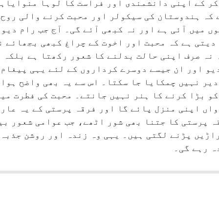
کر کے اپنی دانشمندی اور فراست کا لوہا منوایاہے
 کہ ہندوستان کی سیکولر اور محبت کرنے والی روح ا
 میں آئی ہے اور نہ کبھی آئے گی۔ آج جب رام دیو
دیتی ہے کہ محبت اور اخوت کے چراغ کبھی بجھائے نہ
 نہ صرف اپنی حالت بدلنے کا شعور رکھتا ہے بلکہ 
یو اور ان جیسے دوسرے کرداروں کے لئے یہی پیغام 
یر نہیں چمکایا جا سکتا۔ اس سے یہ بھی واضح ہوا 
و بڑا کرنے کا ہنر نہیں جانتے۔ محبت کی فطرت میں
واں اپنی منزل پائے گا اور فرقہ پرستی کے یہ عار
ہ پرستی کا جتنا بھی شور اٹھے، جب عوامی شعور بی
اڑیں پڑنے لگتی ہیں۔ یہی وہ زندہ اور روشن جذبہ 
دہ رہے گی۔