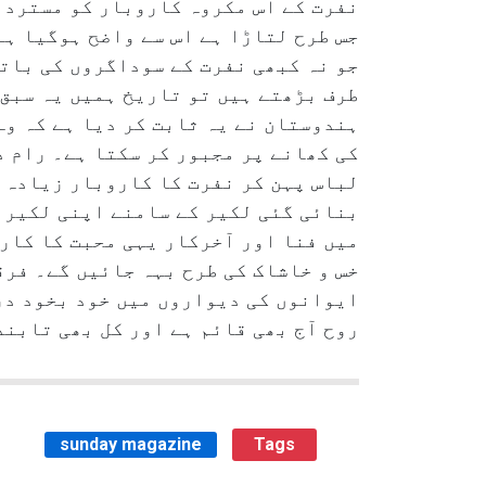
نفرت کے اس مکروہ کاروبار کو مسترد 
جس طرح لتاڑا ہے اس سے واضح ہوگیا ہے
جو نہ کبھی نفرت کے سوداگروں کی باتوں
طرف بڑھتے ہیں تو تاریخ ہمیں یہ سبق 
ہندوستان نے یہ ثابت کر دیا ہے کہ وہ
کی کھانے پر مجبور کر سکتا ہے۔ رام د
لباس پہن کر نفرت کا کاروبار زیادہ د
بنائی گئی لکیر کے سامنے اپنی لکیر ک
میں فنا اور آخرکار یہی محبت کا کار
خس و خاشاک کی طرح بہہ جائیں گے۔ فرق
ایوانوں کی دیواروں میں خود بخود در
روح آج بھی قائم ہے اور کل بھی تابن
sunday magazine
Tags