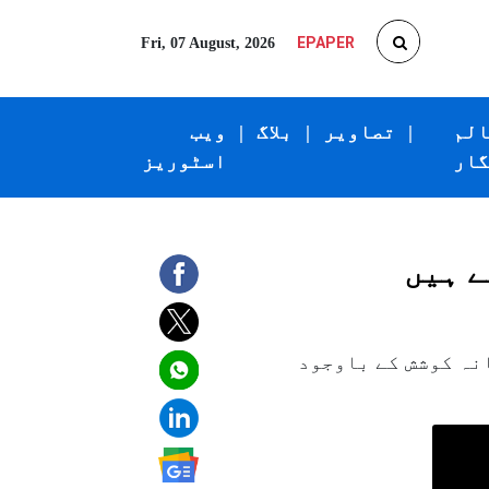
EPAPER
Fri, 07 August, 2026
الم
|
تصاویر
|
بلاگ
|
ویب
گار
اسٹوریز
ے ہیں
نہ کوشش کے باوجود