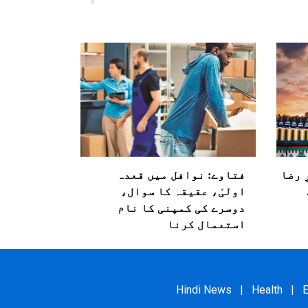
 رضا
فتاوے: نوافل میں قعدہ
اولیٰ، عقیقہ کا سوال،
دوسرے کی کمپنی کا نام
استعمال کرنا
Hindi News
|
Health
|
E