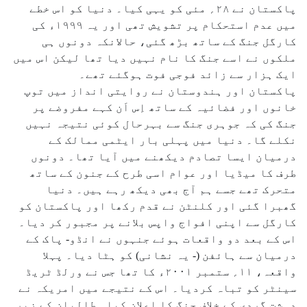
پاکستان نے ۲۸؍ مئی کو یہی کیا۔ دنیا کو اس خطے
میں عدم استحکام پر تشویش تھی اور یہ ۱۹۹۹ء کی
کارگل جنگ کے ساتھ بڑھ گئی، حالانکہ دونوں ہی
ملکوں نے اسے جنگ کا نام نہیں دیا تھا لیکن اس میں
ایک ہزار سے زائد فوجی فوت ہوگئے تھے۔
پاکستان اور ہندوستان نے روایتی انداز میں توپ
خانوں اور فضائیہ کے ساتھ اِس اَن کہے مفروضے پر
جنگ کی کہ جوہری جنگ سے بہرحال کوئی نتیجہ نہیں
نکلے گا۔ دنیا میں پہلی بار ایٹمی ممالک کے
درمیان ایسا تصادم دیکھنے میں آیا تھا۔ دونوں
طرف کا میڈیا اور عوام اسی طرح کے جنون کے ساتھ
متحرک تھے جسے ہم آج بھی دیکھ رہے ہیں۔ دنیا
گھبرا گئی اور کلنٹن نے قدم رکھا اور پاکستان کو
کارگل سے اپنی افواج واپس بلانے پر مجبور کر دیا۔
اس کے بعد دو واقعات ہوئے جنہوں نے انڈو- پاک کے
درمیان سے ہائفن (- یہ نشانی) کو ہٹا دیا۔ پہلا
واقعہ، ۱۱؍ ستمبر ۲۰۰۱ء کا تھا جس نے ورلڈ ٹریڈ
سینٹر کو تباہ کردیا۔ اس کے نتیجے میں امریکہ نے
دہشت گردی کے خلاف جنگ کا اعلان کیا۔ طالبان کے زیر