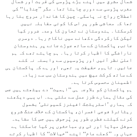
شمال مشرق میں اپنے بڑے پڑوسی کی قربت اور شمال
مغرب پڑوسی سے دوری چاہتا تھا۔ مگر ’’چنڈیا‘‘ کی
اصطلاح رواج نہ پاسکی۔ چین کا شاندار عروج بتا رہا
تھا کہ معاشی طور پر اس کا کوئی مقابلہ نہیں
کرسکتا۔ ہندوستان نے تعاون کا وعدہ ضرور کیا
لیکن کارکردگی دکھانے میں ناکام رہا۔ دوسری
جانب، پاکستان کے ساتھ جوڑے جانے پر ہندوستان
ناراضگی کا اظہار کرتا رہا۔ ہم چاہتے تھے کہ ہم
اعلیٰ نظر آئیں اور پڑوسیوں سے وابستہ نہ کئے
جائیں۔ تاہم، حقیقت یہ تھی، اور ہے کہ پاکستان ہی
کے ساتھ کرکٹ میچ میں ہندوستان سب سے زیادہ
اطمینان محسوس کرتا ہے۔
ہم پاکستان کو بلاوجہ ہی ’’اہمیت‘‘ دے بیٹھتے ہیں جس
کی مثال ہمارے طرز عمل سے ملتی ہے۔ اب یہی دیکھئے
کہ ہماری ’اسٹریٹجک افیئرز کمیونٹی‘ بشمول
ریٹائرڈ فوجی افسران، پاکستان کے خلاف جنگ شروع
کرنے کیلئے فطری طور پر پُرجوش ہیں جس کا مشاہدہ
سوشل میڈیا اور ٹی وی مباحثوں پر کیا جاسکتا ہے
جہاں وہ ’’کھلے عام‘‘ اپنے ’’خیالات‘‘ کا اظہار کرتے