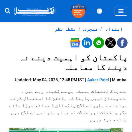
Togg
ابتداء
فیچرس
نقطہ نظر
پاکستان کو اہمیت دینے نہ
دینے کا معاملہ
Updated: May 04, 2025, 12:48 PM IST |
Aakar Patel
| Mumbai
ہندپاک تعلقات ہمیشہ ہی سے کشیدہ رہے ہیں ۔
ہندوستان نہیں چاہتا کہ ہائفن کا استعمال کرتے
ہوئے اسے بطور اصطلاح پاکستان کے ساتھ جوڑا جائے
مگر واقعات اور حالات اسے بار بار اسی اصطلاح میں
باندھ دیتے ہیں۔