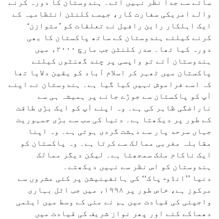
سائے سے جدا نظر نہیں آتے۔ ہندوستان کا دورہ کرنے
والے امریکی سفارت کار، جیسے کلنٹن انتظامیہ کے
ایک اہلکار رابن رافیل نے تعلقات کو ’متوازن‘
کرنے کیلئے ہندوستان کے ساتھ پاکستان کا بھی
دورہ کیا تھا۔ صدر کلنٹن جب مارچ ۲۰۰۰ء میں
ہندوستان آئے تو واپسی پر چند گھنٹوں کیلئے
پاکستان میں ٹھہر کر اسلام آباد کو یقین دلایا تھا
کہ اسے فراموش نہیں کیا گیا ہے۔ ہندوستان نے اپنے
آپ کو پاکستان سے جوڑے جانے پر ہمیشہ ہی سے
ناراضگی ظاہر کی ہے۔ وہ اپنے آپ کو ایک بڑی طاقت
کے طور پر دیکھتا ہے۔ دنیا کی سب سے بڑی جمہوریت
جہاں سرحد پار سے دہشت گردی ہوتی ہے۔ وہ اپنا
مقابلہ مغربی ممالک سے کرتا ہے۔ وہ پاکستان کو
ایک ناکام ملک سمجھتا ہے۔ لیکن دیگر ممالک
ہندوستان کو اس نظر سے نہیں دیکھتے۔
دنیا ’’انڈو- پاک‘‘ کی ہائفینیشن پر کئی عشروں سے
مرکوز ہے، خاص طور پر ۱۹۹۸ء میں جب اٹل بہاری
واجپئی کی قیادت میں ہم نے مئی کے وسط میں ایٹمی
دھماکے کئے اور پھر نواز شریف کی قیادت میں