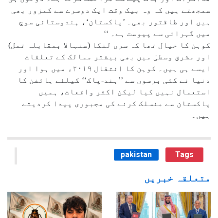
سمجھتے ہیں کہ وہ بیک وقت ایک دوسرے سے کمزور بھی
ہیں اور طاقتور بھی۔ ’پاکستان‘، ہندوستانی سوچ
میں گہرائی سے پیوست ہے۔ ‘‘
کوہن کا خیال تھا کہ سری لنکا (سنہالا بمقابلہ تمل)
اور مشرق وسطیٰ میں بھی بیشتر ممالک کے تعلقات
ایسے ہی ہیں۔ کوہن کا انتقال ۲۰۱۹ء میں ہوا اور
دنیا نے کئی برسوں سے ’’ہند-پاک‘‘ کیلئے ہائفن کا
استعمال نہیں کیا لیکن اکثر واقعات، ہمیں
پاکستان سے منسلک کرنے کی مجبوری پیدا کردیتے
ہیں۔
pakistan
Tags
متعلقہ خبریں