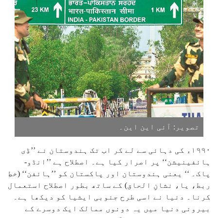
تصویر: آئی این این۔
۱۹۹۰ء کی دہائی سے لے کر اب تک ہندوستان نے ’’ڈِی
ہائفینیشن‘‘ پر اصرار کیا ہے۔ اصطلاح ہے ’’انڈو-
پاک۔ ‘‘ یعنی ہندوستان اور پاکستان کو ’’ہائفن‘‘ (خطِ
ربط، یا، نشانِ الحاق) کے ساتھ بطور اصطلاح استعمال
کرنا۔ دنیا نے اسی طرح جنوبی ایشیا کو دیکھا ہے۔
بیرونی دنیا میں یہ دونوں ممالک ایک دوسرے کے