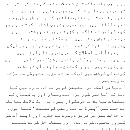
ہیں۔ جب بات پاکستان کے خلاف متحرک ہونے کی آتی ہے
تو اس میں ہماری شرکت پُرجوش ہوتی ہے۔ بیرون ملک
مقیم ہندوستانی سفارت خانوں کے باہر طرح طرح کے
نعرے لگاتے ہیں اور عجیب وغریب اشارے کرتے ہیں جو
کچھ لوگوں کو ناگوار گزرتے ہیں تو بیشتر انہیں
دیکھ کر خوش ہوتے ہیں۔ ہو سکتا ہے کہ ہم یہ نہ
چاہیں کہ دنیا کی توجہ ہند پاک پر مرکوز ہو، لیکن
ہم یقیناً اسی اصطلاح کے آس پاس رہنا چاہتے ہیں۔
یہی وجہ ہے کہ ہم ’’ڈی ہائفینیشن‘‘ میں کامیاب نہیں
ہو پارہے ہیں۔ ہم پاکستان سے اپنے آپ کو علاحدہ
کرنے کی کوشش میں اس کے ساتھ مزید مضبوطی سے جڑتے
جارہے ہیں۔
آنجہانی اسکالر اسٹیفن کوہن نے اس بارے میں کہا
تھا کہ ’’ساختی طور پر، ہندوستان اور پاکستان کے
تعلقات نہایت ناخوشگوار ہیں۔ یہ ایک کلاسک معاملہ
ہے جسے مَیں ’’پیرڈ مائناریٹی کونفلکٹ‘‘ کہتا ہوں۔
اس حالت میں ہر فریق دوسرے سے خطرہ اور اپنے آپ کو
کمزور محسوس کرتا ہے، اور مسئلہ حل کرنے کیلئے
مذاکرات اور بات چیت سے مزاحمت کرتا ہے۔ دونوں ہی