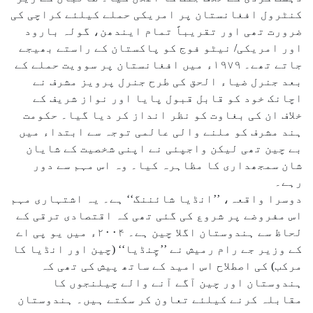
کنٹرول افغانستان پر امریکی حملے کیلئے کراچی کی
ضرورت تھی اور تقریباً تمام ایندھن، گولہ بارود
اور امریکی/ نیٹو فوج کو پاکستان کے راستے بھیجے
جاتے تھے۔ ۱۹۷۹ء میں افغانستان پر سوویت حملے کے
بعد جنرل ضیاء الحق کی طرح جنرل پرویز مشرف نے
اچانک خود کو قابل قبول پایا اور نواز شریف کے
خلاف ان کی بغاوت کو نظر انداز کر دیا گیا۔ حکومت
ہند مشرف کو ملنے والی عالمی توجہ سے ابتداء میں
بے چین تھی لیکن واجپئی نے اپنی شخصیت کے شایان
شان سمجھداری کا مظاہرہ کیا۔ وہ اس مہم سے دور
رہے۔
دوسرا واقعہ، ’’انڈیا شائننگ‘‘ ہے۔ یہ اشتہاری مہم
اس مفروضے پر شروع کی گئی تھی کہ اقتصادی ترقی کے
لحاظ سے ہندوستان اگلا چین ہے۔ ۲۰۰۴ء میں یو پی اے
کے وزیر جے رام رمیش نے ’’چِنڈیا‘‘ (چین اور انڈیا کا
مرکب) کی اصطلاح اس امید کے ساتھ پیش کی تھی کہ
ہندوستان اور چین آگے آنے والے چیلنجوں کا
مقابلہ کرنے کیلئے تعاون کر سکتے ہیں۔ ہندوستان