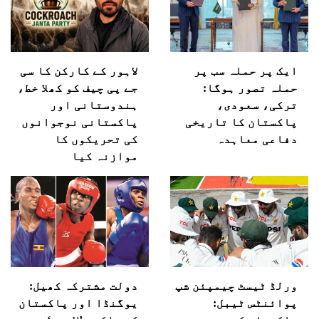
ایک پر حملہ سب پر
لاہور کے کارکن کا سی
حملہ تصور ہوگا:
جے پی چیف کو کھلا خط،
ترکی، سعودی،
ہندوستانی اور
پاکستان کا تاریخی
پاکستانی نوجوانوں
دفاعی معاہدہ
کی تحریکوں کا
موازنہ کیا
ورلڈ ٹیسٹ چیمپئن شپ
دولت مشترکہ کھیل:
پوائنٹس ٹیبل:
یوگنڈا اور پاکستان