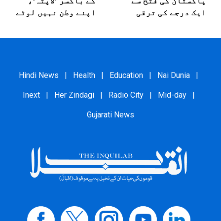
پاکستان کی فتح سے
کے باکسر ’لاپتہ‘،
ایک درجے کی ترقی
اپنے وطن نہیں لوٹے
Hindi News
|
Health
|
Education
|
Nai Dunia
|
Inext
|
Her Zindagi
|
Radio City
|
Mid-day
|
Gujarati News