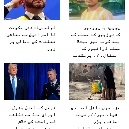
یوپی: ہاپورمیں
کولمبیا: نئی حکومت
کانوڑیوں کے حملے کے
کا اسرائیل سے معاشی
بعد کومہ میں مبتلا
تعلقات کی بحالی پر
مسلم ڈرائیور کا
زور
انتقال، ۷؍ پرمقدمہ
غزہ میں داخل امدادی
ٹرمپ کے اعلیٰ جنرل
اشیاء میں۳۳؍ فیصد
ایران جنگ سے نکلنے
اضافہ، بڑی
کے راستے کی تلاش
پابندیاں برقرار:
میں؛ وسیع تر جوابی