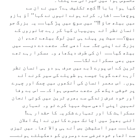
محسوس ہوا میں حیرانی سے پلٹا۔
کیا ہوا بابا !! کچھ تکلیف ہے؟ میں نے ان سے
پوچھا..... اشارہ کرتے ہوئے انہوں نے کہا’’ آؤ بازو
میں بیٹھ جاؤ !!‘‘ میں سوچ میں پڑ گیا..... یہ بزرگ جو
انسان نظر آتے ہیںیہاں کیا کر رہے جانوروں کے
بیچ؟..... سیٹ پر پہلے ہی تین لوگ بیٹھے تھے، ان
بزرگ نے اپنی جگہ سے آدھی جگہ مجھے دے دی...... میں
بیٹھ گیا...... ان کی طرف دیکھا، وہ مسکرا رہے تھے
میں بھی مسکرانے لگا......
ٹرین کے اس پورے ڈبے میں صرف ہم دو ہی انسان نظر
آرہے تھے گویا جیسے ہم طویلے کی سیر کرنے آئے
ہوں۔ اس معمر انسان کی آنکھوں میں چمک اور چہرے
پر خوشی دیکھ کر مجھے محسوس ہوا کہ.... اس بے وفا
اور خود غرض زندگی سے بھری ٹرین میں کوئی انجان
تمہیں اپنی آدھی سیٹ مہیا کرے تو وہ تمہاری
مسکراہٹ کا اور تمہارے شکریہ کا حقدار ہے!
اتنی بھیڑ میں اچانک میرے کانوں نے ایک اعلان
سنا...... میرا اسٹیشن بس آنے ہی والا تھا۔ میں تیزی
سے اٹھا، خودغرضی سے دوسروں کو دھکیلتے ہوئے......