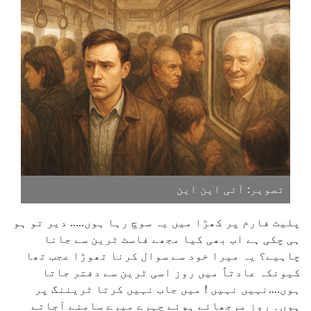
تصویر: آئی این این
پلیٹ فارم پر کھڑا میں یہ سوچ رہا ہوں..... دیر تو ہو
ہی چکی ہے اب بھی کیا مجھے فاسٹ ٹرین سے جانا
چاہیے؟ یہ میرا خود سے سوال کرنا تھوڑا عجب تھا
کیونکہ عادتاً میں روز اسی ٹرین سے دفتر جاتا
ہوں....نہیں نہیں ! میں جاب نہیں کرتا ٹریننگ پر
ہوں۔ روز مرجھائے ہوئے چہرے میرے سامنے آجاتے