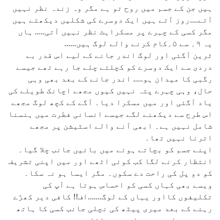
ہیں جن کے جسم میں روح تو ہے مگر وہ زندہ نظر نہیں
آتے....روز آتے ہیں ایک دوسرے کی شکلیں دیکھتے ہیں
مگر کسی کے چہرے پر مسکراہٹ نظر نہیں آتی..... ہاں
یہ ۹؍ سے ۵؍کام کرنے والے لوگ ہیں......
ٹرین آگئی اور لوگ اندر جانے کے لیے اس قدر بے
دردی سے ایک دوسرے کو کچلتے چلے جا رہے تھے جیسے
رگبی کا میدان ہو..... اندر جانے کے بعد بھی وہی
حال، وہی چہرے پتہ نہیں کیوں مجھے اچانک طویلے کی
یاد آگئی اور میں مسکرا دیا۔ آگے کے کچھ لوگ مجھے
اس طرح سے دیکھنے لگے جیسے انسانی فطرت میں ہنسنا
شامل نہیں ہے۔ ابھی آنے والے اسٹیشن پر مجھے
اترنا نہیں تھا۔
اپنے جسم کو بچاتے ہوئے میں بائیں جانب چلا گیا۔
انتظار کرنے لگا کب کوئی اٹھے اور میں اپنی تشریف
کو دو پل کی راحت دے سکوں۔ مگر ایسا ہو نہ سکا۔
ویسے بھی کہاں کسی کو احساس ہوتا ہے آپ کی
تکلیفوں کااور یہاں کے لوگ.......اف!! کافی دیر کھڑے
رہنے کے بعد میری پیٹھ کی نچلی جانب کسی کا ہاتھ