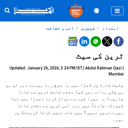
Togg
ابتداء
فیچرس
ادب و ثقافت
ٹرین کی سیٹ
Updated: January 26, 2026, 3:24 PM IST |
Abdul Rahman Qazi |
Mumbai
پلیٹ فارم پر کھڑا میں یہ سوچ رہا ہوں..... دیر تو ہو
ہی چکی ہے اب بھی کیا مجھے فاسٹ ٹرین سے جانا
چاہیے؟ یہ میرا خود سے سوال کرنا تھوڑا عجب تھا
کیونکہ عادتاً میں روز اسی ٹرین سے دفتر جاتا
ہوں....نہیں نہیں ! میں جاب نہیں کرتا ٹریننگ پر
ہوں۔