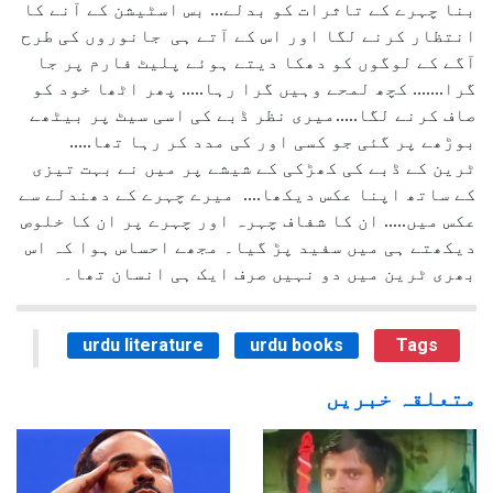
بنا چہرے کے تاثرات کو بدلے... بس اسٹیشن کے آنے کا
انتظار کرنے لگا اور اس کے آتے ہی جانوروں کی طرح
آگے کے لوگوں کو دھکا دیتے ہوئے پلیٹ فارم پر جا
گرا....... کچھ لمحے وہیں گرا رہا..... پھر اٹھا خود کو
صاف کرنے لگا.....میری نظر ڈبے کی اسی سیٹ پر بیٹھے
بوڑھے پر گئی جو کسی اور کی مدد کر رہا تھا.....
ٹرین کے ڈبے کی کھڑکی کے شیشے پر میں نے بہت تیزی
کے ساتھ اپنا عکس دیکھا.... میرے چہرے کے دھندلے سے
عکس میں..... ان کا شفاف چہرہ اور چہرے پر ان کا خلوص
دیکھتے ہی میں سفید پڑ گیا۔ مجھے احساس ہوا کہ اس
بھری ٹرین میں دو نہیں صرف ایک ہی انسان تھا۔
urdu literature
urdu books
Tags
متعلقہ خبریں