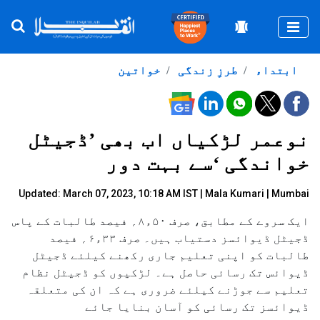
Togg
ابتداء
طرزِ زندگی
خواتین
نوعمر لڑکیاں اب بھی ’ڈجیٹل
خواندگی ‘سے بہت دور
Updated: March 07, 2023, 10:18 AM IST |
Mala Kumari | Mumbai
ایک سروے کے مطابق، صرف ۵۰ء۸؍ فیصد طالبات کے پاس
ڈجیٹل ڈیوائسز دستیاب ہیں۔ صرف ۳۳ء۶؍ فیصد
طالبات کو اپنی تعلیم جاری رکھنے کیلئے ڈجیٹل
ڈیوائس تک رسائی حاصل ہے۔ لڑکیوں کو ڈجیٹل نظام
تعلیم سے جوڑنے کیلئے ضروری ہے کہ ان کی متعلقہ
ڈیوائسز تک رسائی کو آسان بنایا جائے