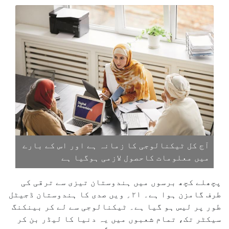
آج کل ٹیکنالوجی کا زمانہ ہے اور اس کے بارے
میں معلومات کاحصول لازمی ہوگیا ہے
پچھلے کچھ برسوں میں ہندوستان تیزی سے ترقی کی
طرف گامزن ہوا ہے۔ ۲۱؍ ویں صدی کا ہندوستان ڈجیٹل
طور پر لیس ہو گیا ہے۔ ٹیکنالوجی سے لے کر بینکنگ
سیکٹر تک، تمام شعبوں میں یہ دنیا کا لیڈر بن کر