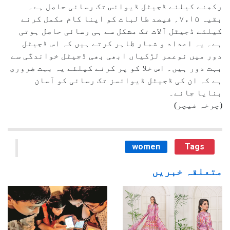
رکھنے کیلئے ڈجیٹل ڈیوائس تک رسائی حاصل ہے۔
بقیہ ۱۵ء۷؍ فیصد طالبات کو اپنا کام مکمل کرنے
کیلئے ڈجیٹل آلات تک مشکل سے ہی رسائی حاصل ہوتی
ہے۔ یہ اعداد و شمار ظاہر کرتے ہیں کہ اس ڈجیٹل
دور میں نوعمر لڑکیاں ابھی بھی ڈجیٹل خواندگی سے
بہت دور ہیں۔ اس خلا کو پر کرنے کیلئے یہ بہت ضروری
ہے کہ ان کی ڈجیٹل ڈیوائسز تک رسائی کو آسان
بنایا جائے۔
(چرخہ فیچر)
women
Tags
متعلقہ خبریں