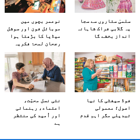
سلمیٰ ستاروں سے سجا
نوعمر بچوں میں
یہ گلابی فراک شاہانہ
موبائل فون اور سوشل
انداز بخشے گا
میڈیا کا بڑھتا ہوا
رجحان لمحۂ فکریہ
فوڈ سیفٹی کا نیا
نئی نسل محبّت،
اصول؛ معمولی
اعتماد، رہنمائی
تبدیلی مگر اہم قدم
اور اُمید کی منتظر
ہے