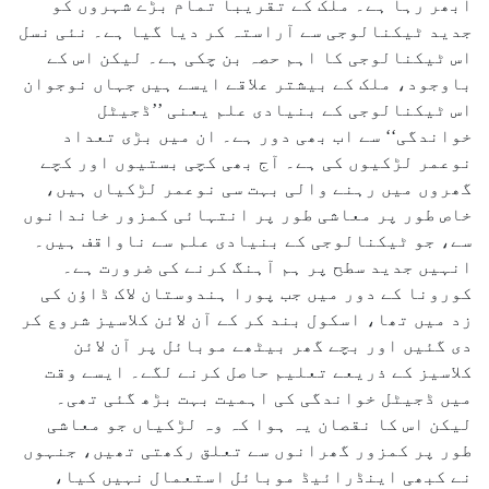
ابھر رہا ہے۔ ملک کے تقریباً تمام بڑے شہروں کو
جدید ٹیکنالوجی سے آراستہ کر دیا گیا ہے۔ نئی نسل
اس ٹیکنالوجی کا اہم حصہ بن چکی ہے۔ لیکن اس کے
باوجود، ملک کے بیشتر علاقے ایسے ہیں جہاں نوجوان
اس ٹیکنالوجی کے بنیادی علم یعنی ’’ڈجیٹل
خواندگی‘‘ سے اب بھی دور ہے۔ ان میں بڑی تعداد
نوعمر لڑکیوں کی ہے۔ آج بھی کچی بستیوں اور کچے
گھروں میں رہنے والی بہت سی نوعمر لڑکیاں ہیں،
خاص طور پر معاشی طور پر انتہائی کمزور خاندانوں
سے، جو ٹیکنالوجی کے بنیادی علم سے ناواقف ہیں۔
انہیں جدید سطح پر ہم آہنگ کرنے کی ضرورت ہے۔
کورونا کے دور میں جب پورا ہندوستان لاک ڈاؤن کی
زد میں تھا، اسکول بند کر کے آن لائن کلاسیز شروع کر
دی گئیں اور بچے گھر بیٹھے موبائل پر آن لائن
کلاسیز کے ذریعے تعلیم حاصل کرنے لگے۔ ایسے وقت
میں ڈجیٹل خواندگی کی اہمیت بہت بڑھ گئی تھی۔
لیکن اس کا نقصان یہ ہوا کہ وہ لڑکیاں جو معاشی
طور پر کمزور گھرانوں سے تعلق رکھتی تھیں، جنہوں
نے کبھی اینڈرائیڈ موبائل استعمال نہیں کیا،