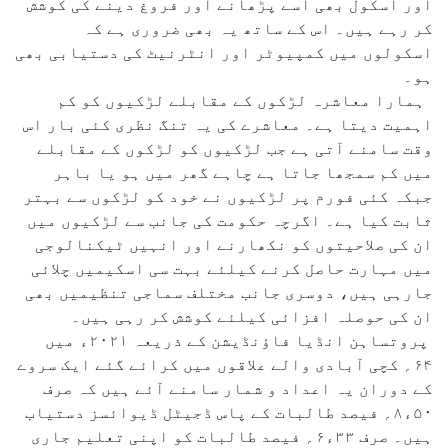
اور اسکول بھی اسے پڑھانے اور فروغ دینے کی کوشش
کر رہے ہیں۔ اس کے ساتھ یہ بھی ضروری ہے کہ
اسکولوں میں کمپیوٹر اور انٹرنیٹ کی دستیابی بھی
ہو۔
ہمارا معاشرہ لڑکوں کے مقابلے لڑکیوں کو کم
اہمیت دیتا ہے۔ معاشرے کی یہ تنگ نظری کئی بار اس
وقت سامنے آتی ہے جب لڑکیوں کو لڑکوں کے مقابلے
میں کم سمجھا جاتا ہے چاہے گھر میں ہو یا باہر
جبکہ کئی فورم پر لڑکیوں نے خود کو لڑکوں سے بہتر
ثابت کیا ہے۔ اگرچہ حکومت کی جانب سے لڑکیوں میں
ان کی صلاحیتوں کو نکھارنے اور انہیں ٹیکنالوجی
میں مہارت حاصل کرنے کیلئے بہت سی اسکیمیں چلائی
جارہی ہیں، دوسری جانب مختلف سماجی تنظیمیں بھی
ان کی حوصلہ افزائی کیلئے کوشش کر رہی ہیں۔
پروتساہن انڈیا فاؤنڈیشن کے ذریعہ ۲۰۲۱ء میں
۶۴؍ کچی آبادی والے علاقوں میں کرائے گئے ایک سروے
کے دوران یہ اعداد و شمار سامنے آئے ہیں کہ صرف
۵۰ء۸؍ فیصد طالبات کے پاس ڈجیٹل ڈیوائسز دستیاب
ہیں۔ صرف ۳۳ء۶؍ فیصد طالبات کو اپنی تعلیم جاری