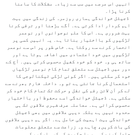
انہیں اس عرصے میں سب سے زیادہ مشکلات کا سامنا
کرنا پڑا۔
ڈجیٹل خواندگی ہماری روزمرہ کی زندگی میں بہت
اہم کردار ادا کرتی ہے۔ آگے بڑھنا اور ترقی کرنا
بہت ضروری ہے۔ اس کا علم نوجوانوں اور نوعمر
لڑکیوں کو بااختیار بناتا ہے۔ یہ انہیں کسی پر
انحصار کرنے سے روکتا ہے۔ خاص طور پر اس سے نوعمر
لڑکیوں میں خود اعتمادی میں اضافہ ہوتا ہے اور
ساتھ ہی وہ خود کو خود کفیل محسوس کرتی ہیں۔ آج کے
دور میں ڈجیٹل سے متعلق تمام کام نوعمر لڑکیاں
خود کر سکتی ہیں۔ اگر کوئی لڑکی ٹیکنالوجی کا
استعمال کرنا جانتی ہے تو وہ داخلہ فارم بھرنے سے
لے کر آن لائن رقم کی نقل و حرکت تک تمام کام خود کر
سکتی ہے۔ ڈجیٹل خواندگی اسے محفوظ اور بااختیار
محسوس کراتی ہے۔ معاملہ صرف شہری علاقوں تک ہی
محدود نہیں ہے بلکہ دیہی علاقوں میں بھی ڈجیٹل
خواندگی بہت اہمیت کی حامل ہے۔ اگر ہم دیہی علاقوں
کی بات کریں، چاہے وہ زراعت سے متعلق معلومات
حاصل کرنے کی ہو یا حکومت کی کسی اسکیم کی