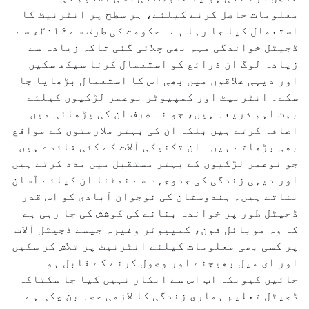
معلومات حاصل کرنے کیلئے، ہر سطح پر انٹرنیٹ کا
استعمال کیا جا رہا ہے۔ حکومت کی طرف سے ۲۰۱۶ء سے
ڈجیٹل خواندگی مہم بھی چلائی گئی تاکہ زیادہ سے
زیادہ لوگ ان ذرائع کو استعمال کرنا سیکھ سکیں
اور دیہی علاقوں میں بھی اس کا استعمال بڑھایا جا
سکے۔ انٹرنیٹ اور کمپیوٹر نوعمر لڑکیوں کیلئے
بہت اہم ذریعہ ہیں، جو نہ صرف ان کی پڑھائی میں
اضافہ کرتے ہیں بلکہ ان کی بہتر ملازمتوں کے مواقع
بھی بڑھاتے ہیں۔ ان تکنیکی آلات کے کئی فائدے ہیں
جو نوعمر لڑکیوں کے بہتر مستقبل میں مدد کرتے ہیں
اور دیہی زندگی کی جدوجہد سے نمٹنا ان کیلئے آسان
بناتے ہیں۔ ہندوستان کی نوجوان آبادی کو اس قدر
ڈجیٹل طور پر خواندہ بنانے کی کوشش کی جا رہی ہے
کہ وہ موبائل فون، کمپیوٹر وغیرہ جیسے ڈجیٹل آلات
پر کسی بھی معلومات کیلئے انٹرنیٹ پر تلاش کر سکیں
اور ای میل بھیجنے اور وصول کرنے کے قابل ہو
جائیں کیونکہ اب اس سے انکار نہیں کیا جا سکتاکہ
ڈجیٹل تعلیم ہماری زندگی کا لازمی حصہ بن چکی ہے