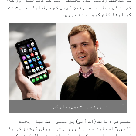
کرنے کی بجائے، صارفین ڈوبی کو صرف ایک ہدایت دے
کر اپنا کام کروا سکتے ہیں۔
آندرے کرپیتھی۔ تصویر: ایکس
مصنوعی ذہانت (اے آئی) پر مبنی ایک نیا ایجنٹ
”ڈوبی“ اسمارٹ فونز کی روایتی ایپلی کیشنز کی جگہ
لینے اور صارفین کے ڈجیٹل آلات استعمال کرنے کے