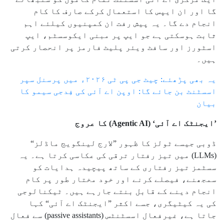
گا اور ان ایپس کا استعمال کرکے صارف کا کام
انجام دے گا۔ یہ پیش رفت ان کمپنیوں کیلئے اہم
ثابت ہوسکتی ہے جو ایپ پر مبنی ایکوسسٹم، ایپ
اسٹورز اور سافٹ ویئر پلیٹ فارمز پر انحصار کرتی
ہیں۔
یہ بھی پڑھئے: چیٹ جی پی ٹی ۲۰۲۶ء میں پرسنل سپر
اسسٹنٹ بن جائے گا: اوپن اے آئی کی فِدجی سیمو کا
بیان
’ایجنٹک اے آئی‘ (Agentic AI) کا عروج
ڈوبی جیسے ٹولز کا ظہور ”لارج لینگویج ماڈلز“
(LLMs) میں تیز رفتار ترقی کی عکاسی کرتا ہے۔ یہ
سسٹمز تیز رفتاری کے ساتھ پیچیدہ ہدایات کو
سمجھنے، فیصلے کرنے اور خود مختار طور پر کام
انجام دینے کے قابل بنتے جارہے ہیں۔ ٹیکنالوجی
کی یہ کیٹیگری، جسے اکثر ”ایجنٹک اے آئی“ کہا
جاتا ہے، غیرفعال اسسٹنٹس (passive assistants) سے فعال