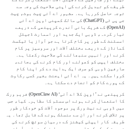
طریقے کو تبدیل کرنے کی اپنی صلاحیت کی وجہ سے
توجہ حاصل کررہا ہے۔ مشہور اے آئی چیٹ بوٹ، چیٹ
جی پی ٹی (ChatGPT) کی مالک کمپنی اوپن اے آئی
(OpenAI) کے شریک بانی آندرے کرپیتھی کے ذریعے
تیار کردہ، ڈوبی ایک جدید اور اسمارٹ ڈجیٹل
اسسٹنٹ کے طور پر کام کرتا ہے جو آواز یا ٹیکسٹ
کمانڈز کے ذریعے مختلف آلات اور سروسیز پر کام
کرنے اور انہیں سنبھالنے کی صلاحیت رکھتا ہے۔
مختلف ایپس کو کھولنے اور کام کرنے کی بجائے،
صارفین ڈوبی کو صرف ایک ہدایت دے کر اپنا کام
کروا سکتے ہیں۔ یہ اے آئی ایجنٹ بغیر کسی رکاوٹ
کے پورے کام کو انجام دے سکتا ہے۔
کرپیتھی نے ’اوپن کلا اے آئی‘ (OpenClaw AI) فریم ورک
کا استعمال کرتے ہوئے اس سسٹم کا مظاہرہ کیا، جس
میں ڈوبی نے نیٹ ورک پر موجود آلات کو خودکار طور
پر تلاش کرنے اور ان سے منسلک ہونے کے قابل تھا۔ یہ
طریقہ کار ایپلی کیشنز کے درمیان سوئچ کرنے کی
ضرورت کو کم کرتا ہے، جس سے صارف کو زیادہ آسان