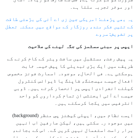
اور موثر تجربہ ملتا ہے۔
یہ بھی پڑھئے: امریکی جین زی اے آئی کی بڑھتی طاقت
کے تئیں فکر مند، روزگار کے مواقع میں ممکنہ تعطل
پر تشویش: سروے
ایپس پر مبنی سسٹمز کی جگہ لینے کی صلاحیت
یہ پیش رفت، مستقبل میں سافٹ ویئر کے کام کرنے کے
طریقے میں ایک بڑی تبدیلی کا پیش خیمہ ثابت
ہوسکتی ہے۔ فی الحال، موجودہ اسمارٹ فونز مخصوص
افعال جیسے میسجنگ، شاپنگ یا ڈیوائس کنٹرول
کیلئے انفرادی ایپس پر انحصار کرتے ہیں۔ ڈوبی
جیسے اے آئی ایجنٹس ان تمام کرداروں کو واحد
انٹرفیس میں یکجا کرسکتے ہیں۔
ایسے نظام میں، ایپلی کیشنز پسِ منظر (background)
میں موجود رہ سکتی ہیں، لیکن صارفین اب انہیں
براہِ راست استعمال نہیں کریں گے۔ اس کے بجائے،
ایک مرکزی اے آئی اسسٹنٹ تمام کاموں کو سنبھالے