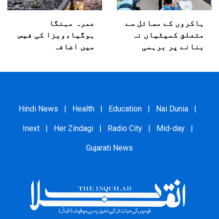
ہاکروں کے مسائل سے
عمرہ مہنگا
متعلق کمیٹیاں نہ
ہوگیا،ویزا کی فیس
بنانے پر برہمی
میں اضافہ
Hindi News
|
Health
|
Education
|
Nai Dunia
|
Inext
|
Her Zindagi
|
Radio City
|
Mid-day
|
Gujarati News