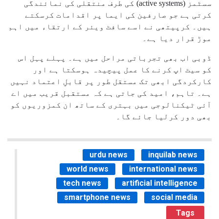
سسٹمز (active systems) کی طرف منتقلی کی نمائندگی
کرتی ہے جو صارفین کی ایما پر اقدامات کرسکتے
ہیں۔ کرپیتھی نے اسے سافٹ ویئر کے ارتقاء میں اہم
موڑ قرار دیا ہے۔
ڈوبی اب بھی تجرباتی مراحل میں ہے۔ پہلے پہل اس
کو سیٹ اپ کرنے کا عمل پیچیدہ ہوسکتا ہے اور
کارکردگی ابھی تک مستقل طور پر قابلِ اعتماد نہیں
ہے۔ تاہم، امید کی جاتی ہے کہ مستقبل قریب میں اے
آئی ٹیکنالوجی میں بہتری کے ساتھ ان کمزوریوں کو
بھی دور کرلیا جائے گا۔
urdu news
inquilab news
world news
international news
tech news
artificial intelligence
smartphone news
social media
Tags