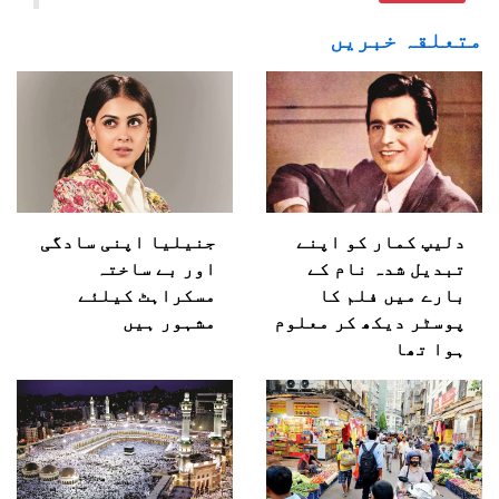
متعلقہ خبریں
دلیپ کمار کو اپنے
جنیلیا اپنی سادگی
تبدیل شدہ نام کے
اور بے ساختہ
بارے میں فلم کا
مسکراہٹ کیلئے
پوسٹر دیکھ کر معلوم
مشہور ہیں
ہوا تھا