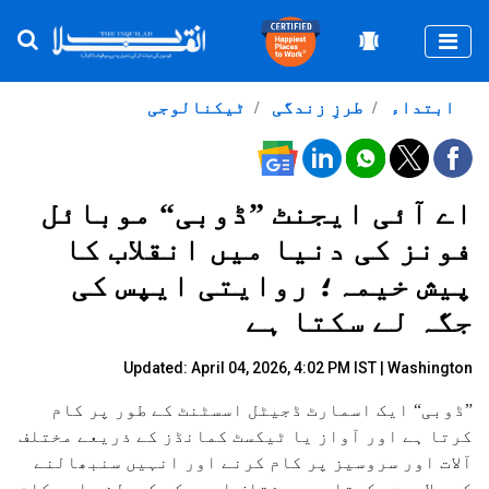
Togg
ابتداء
طرزِ زندگی
ٹیکنالوجی
اے آئی ایجنٹ ”ڈوبی“ موبائل
فونز کی دنیا میں انقلاب کا
پیش خیمہ؛ روایتی ایپس کی
جگہ لے سکتا ہے
Updated: April 04, 2026, 4:02 PM IST | Washington
”ڈوبی“ ایک اسمارٹ ڈجیٹل اسسٹنٹ کے طور پر کام
کرتا ہے اور آواز یا ٹیکسٹ کمانڈز کے ذریعے مختلف
آلات اور سروسیز پر کام کرنے اور انہیں سنبھالنے
کی صلاحیت رکھتا ہے۔ مختلف ایپس کو کھولنے اور کام