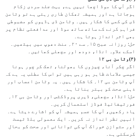
اگر آپ کا موڈ اچھا نہیں ہے، بہت جلد سردی زکام
ہوجاتا ہے اور ہمیشہ تھکان طاری رہتی ہے تو وٹامن
ڈی کی کمی کا شکار ہیں۔ وٹامن ڈی ہڈیوں کو مضبوطی
فراہم کرنے کے ساتھ ساتھ موڈ اور مدافعتی نظام پر
بھی اثر انداز ہوتا ہے۔
حل: روزانہ صبح ۱۵؍ سے ۲۰؍ منٹ دھوپ میں بیٹھیں۔
اسکے علاوہ انڈا، دودھ اور مچھلی کھائیں۔
(۴)وٹامن بی ۱۲
اگر چکر آنا، چیزوں کا بھولنا، تھک کر چور ہونا
جیسی علامات ظاہر ہو رہی ہیں تو اس کا مطلب یہ ہے کہ
آپ وٹامن بی ۱۲؍ کا شکار ہیں۔ یہ وٹامن اعصاب اور
ذہنی صحت کو بہتر بناتا ہے۔
حل: انڈا، مچھلی، ڈیری پروڈکٹس اور وٹامن بی ۱۲؍
فورٹیفائیڈ فوڈز استعمال کریں۔
یاد رکھیں، آپ کا جسم ہمیشہ آپ کو اشارے دیتا ہے۔
انہیں نظر انداز نہ کریں۔ ایک معمولی بلڈ ٹیسٹ
اور متوازن خوراک آپ کی توانائی اور صحت کو بحال
کرسکتی ہے۔