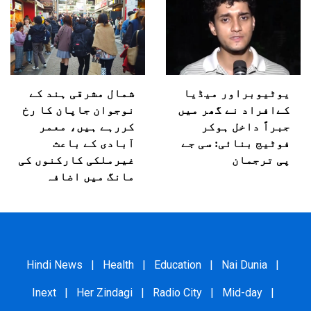
یوٹیوبراور میڈیا
شمال مشرقی ہند کے
کےافراد نے گھر میں
نوجوان جاپان کا رخ
جبراً داخل ہوکر
کررہے ہیں، معمر
فوٹیج بنائی: سی جے
آبادی کے باعث
پی ترجمان
غیرملکی کارکنوں کی
مانگ میں اضافہ
Hindi News
|
Health
|
Education
|
Nai Dunia
|
Inext
|
Her Zindagi
|
Radio City
|
Mid-day
|