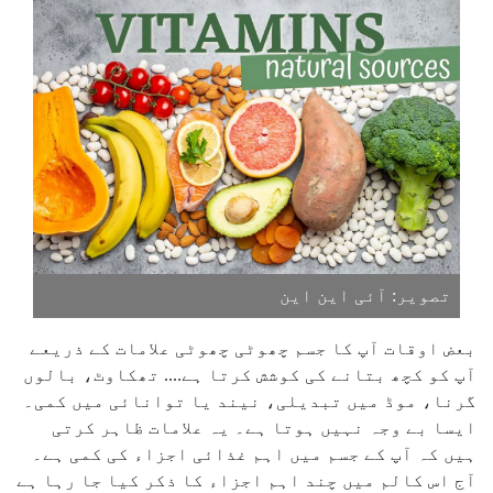
تصویر: آئی این این
بعض اوقات آپ کا جسم چھوٹی چھوٹی علامات کے ذریعے
آپ کو کچھ بتانے کی کوشش کرتا ہے.... تھکاوٹ، بالوں
گرنا، موڈ میں تبدیلی، نیند یا توانائی میں کمی۔
ایسا بے وجہ نہیں ہوتا ہے۔ یہ علامات ظاہر کرتی
ہیں کہ آپ کے جسم میں اہم غذائی اجزاء کی کمی ہے۔
آج اس کالم میں چند اہم اجزاء کا ذکر کیا جا رہا ہے