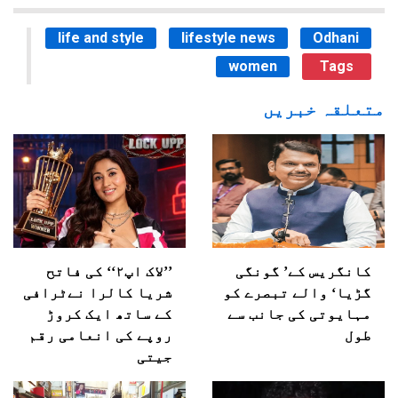
life and style
lifestyle news
Odhani
women
Tags
متعلقہ خبریں
کانگریس کے’ گونگی
’’لاک اپ۲‘‘ کی فاتح
گڑیا‘ والے تبصرے کو
شریا کالرا نےٹرافی
مہایوتی کی جانب سے
کے ساتھ ایک کروڑ
طول
روپے کی انعامی رقم
جیتی