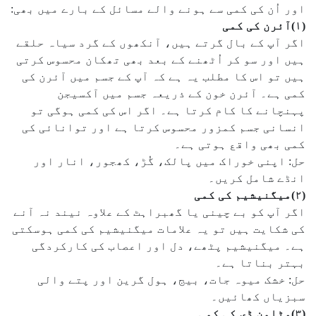
اور اُن کی کمی سے ہونے والے مسائل کے بارے میں بھی:
(۱)آئرن کی کمی
اگر آپ کے بال گرتے ہیں، آنکھوں کے گرد سیاہ حلقے
ہیں اور سو کر اُٹھنے کے بعد بھی تھکان محسوس کرتی
ہیں تو اس کا مطلب یہ ہے کہ آپ کے جسم میں آئرن کی
کمی ہے۔ آئرن خون کے ذریعہ جسم میں آکسیجن
پہنچانے کا کام کرتا ہے۔ اگر اس کی کمی ہوگی تو
انسانی جسم کمزور محسوس کرتا ہے اور توانائی کی
کمی بھی واقع ہوتی ہے۔
حل: اپنی خوراک میں پالک، گُڑ، کھجور، انار اور
انڈے شامل کریں۔
(۲)میگنیشیم کی کمی
اگر آپ کو بے چینی یا گھبراہٹ کے علاوہ نیند نہ آنے
کی شکایت ہیں تو یہ علامات میگنیشیم کی کمی ہوسکتی
ہے۔ میگنیشیم پٹھے، دل اور اعصاب کی کارکردگی
بہتر بناتا ہے۔
حل: خشک میوہ جات، بیج، ہول گرین اور پتے والی
سبزیاں کھائیں۔
(۳)وٹامن ڈی کی کمی