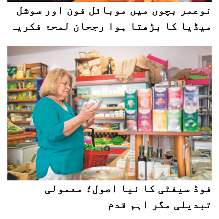
نوعمر بچوں میں موبائل فون اور سوشل
میڈیا کا بڑھتا ہوا رجحان لمحۂ فکریہ
فوڈ سیفٹی کا نیا اصول؛ معمولی
تبدیلی مگر اہم قدم