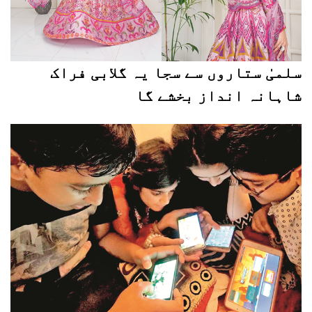
سلمیٰ ستاروں سے سجا یہ گلابی فراک
شاہانہ انداز بخشے گا