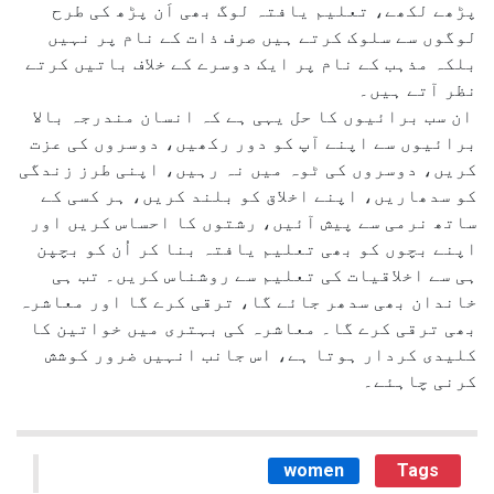
پڑھے لکھے، تعلیم یافتہ لوگ بھی اَن پڑھ کی طرح
لوگوں سے سلوک کرتے ہیں صرف ذات کے نام پر نہیں
بلکہ مذہب کے نام پر ایک دوسرے کے خلاف باتیں کرتے
نظر آتے ہیں۔
ان سب برائیوں کا حل یہی ہے کہ انسان مندرجہ بالا
برائیوں سے اپنے آپ کو دور رکھیں، دوسروں کی عزت
کریں، دوسروں کی ٹوہ میں نہ رہیں، اپنی طرز زندگی
کو سدھاریں، اپنے اخلاق کو بلند کریں، ہر کسی کے
ساتھ نرمی سے پیش آئیں، رشتوں کا احساس کریں اور
اپنے بچوں کو بھی تعلیم یافتہ بنا کر اُن کو بچپن
ہی سے اخلاقیات کی تعلیم سے روشناس کریں۔ تب ہی
خاندان بھی سدھر جائے گا، ترقی کرے گا اور معاشرہ
بھی ترقی کرے گا۔ معاشرہ کی بہتری میں خواتین کا
کلیدی کردار ہوتا ہے، اس جانب انہیں ضرور کوشش
کرنی چاہئے۔
women
Tags