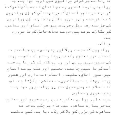
جا رہا ہے ہر کوئی برائیوں میں ڈوبا ہوا ہے، یہ
برائیاں ایسا ناسور ہے جو انسان کے جسم کو کھوکھلا
کر دیتا ہے اور انسان کبھی اپنے آپ کو اِن برائیوں
کے دائرے سے باہر نہیں نکال پاتا ہے۔ اِن برائیوں
کی جڑ مندرجہ ذیل وجوہات ہیں جو انسان اور معاشرہ
کو بگاڑے ہوئے ہیں جن سے نجات حاصل کرنا ضروری
ہے۔
جہالت
برائیوں کا سب سے پہلا اور بنیادی سبب جہالت ہے۔
انسان غیر تعلیم یافتہ ہوتا ہے تو اُسے اچھے برے
کی تمیز نہیں ہوتی اور وہ ہر کام کر گزرتا ہے جسے
اُسے کرنا نہیں چاہئے۔ تعلیم اور علم ہی سے انسان
میں حسن ِ اخلاق، سلیقہ، احساس ذمہ داری اور شعور
پیدا ہوتا ہے۔ جہالت ہی سے معاشرہ بگڑتا ہے۔ اس
لئے اسلام نے بھی حصولِ علم پر زیادہ زور دیا ہے۔
رشوت خوری و سفارش
سب سے اہم برائی معاشرے میں رشوت خوری اور سفارش
ہے جو ہمارے معاشرہ میں عام ہو چکی ہے جس نے
معاشرے کی جڑوں کو ہلا کر رکھ دیا ہے۔ کسی محکمے