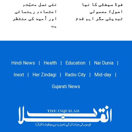
فوڈ سیفٹی کا نیا
نئی نسل محبّت،
اصول؛ معمولی
اعتماد، رہنمائی
تبدیلی مگر اہم قدم
اور اُمید کی منتظر
ہے
Hindi News
|
Health
|
Education
|
Nai Dunia
|
Inext
|
Her Zindagi
|
Radio City
|
Mid-day
|
Gujarati News