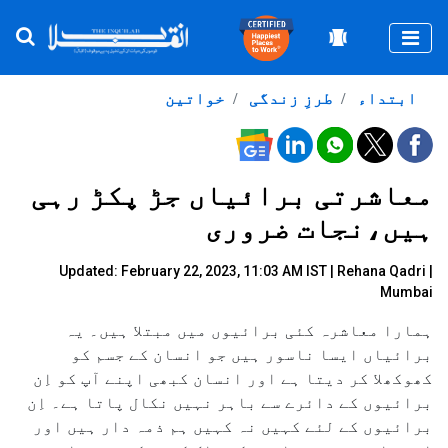
Togg
ابتداء
طرزِ زندگی
خواتین
معاشرتی برائیاں جڑ پکڑ رہی
ہیں،نجات ضروری
Updated: February 22, 2023, 11:03 AM IST |
Rehana Qadri |
Mumbai
ہمارا معاشرہ کئی برائیوں میں مبتلا ہیں۔ یہ
برائیاں ایسا ناسور ہیں جو انسان کے جسم کو
کھوکھلا کر دیتا ہے اور انسان کبھی اپنے آپ کو اِن
برائیوں کے دائرے سے باہر نہیں نکال پاتا ہے۔ اِن
برائیوں کے لئے کہیں نہ کہیں ہم ذمہ دار ہیں اور