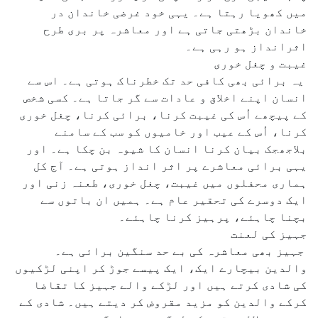
میں کھویا رہتا ہے۔ یہی خود غرضی خاندان در
خاندان بڑھتی جاتی ہے اور معاشرہ پر بری طرح
اثرانداز ہو رہی ہے۔
غیبت و چغل خوری
یہ برائی بھی کافی حد تک خطرناک ہوتی ہے۔ اس سے
انسان اپنے اخلاق و عادات سے گر جاتا ہے۔ کسی شخص
کے پیچھے اُس کی غیبت کرنا، برائی کرنا، چغل خوری
کرنا، اُس کے عیب اور خامیوں کو سب کے سامنے
بلاجھجک بیان کرنا انسان کا شیوہ بن چکا ہے۔ اور
یہی برائی معاشرے پر اثر انداز ہوتی ہے۔ آج کل
ہماری محفلوں میں غیبت، چغل خوری، طعنہ زنی اور
ایک دوسرے کی تحقیر عام ہے۔ ہمیں ان باتوں سے
بچنا چاہئے، پرہیز کرنا چاہئے۔
جہیز کی لعنت
جہیز بھی معاشرہ کی بے حد سنگین برائی ہے۔
والدین بیچارے ایک، ایک پیسے جوڑ کر اپنی لڑکیوں
کی شادی کرتے ہیں اور لڑکے والے جہیز کا تقاضا
کرکے والدین کو مزید مقروض کر دیتے ہیں۔ شادی کے