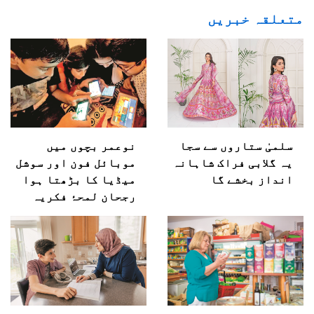
متعلقہ خبریں
سلمیٰ ستاروں سے سجا
نوعمر بچوں میں
یہ گلابی فراک شاہانہ
موبائل فون اور سوشل
انداز بخشے گا
میڈیا کا بڑھتا ہوا
رجحان لمحۂ فکریہ