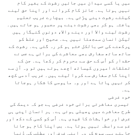
میں یا کسی میدان میں جائیں رشوت کے بغیر کام
نہیں ہوتا ہے۔ جائز کام کروانے اور اپنا حق لینے
کیلئے رشوت دینی پڑتی ہے۔ بیچارے غریب تعلیم
یافتہ ہو کر بھی رشوت دینے پر مجبور ہو جاتے ہیں۔
رشوت لینے والا اور دینے والا، دونوں گنہگار ہیں
لیکن انسان سمجھتا نہیں ہے۔ صحیح اور غلط کو
پرکھنے کی حس بالکل ختم ہو کر رہ گئی ہے۔ رشوت کے
ساتھ ساتھ سفارش بھی معاشرے کی برائی ہے جس نے
حقدار کو اُس کے حق سے محروم کر رکھا ہے۔ جن کے
تعلقات امیروں کیساتھ اچھے ہوتے ہیں تو وہ اُن سے
اپنا کام سفارش سے کروا لیتے ہیں۔ غریب آدمی کچھ
کر نہیں پاتا ہے اور وہ مایوسی کا شکار ہوجاتا
ہے۔
خود غرضی
تیسری معاشرتی برائی خود غرضی ہے جو کہ دیمک کی
طرح معاشرے میں پھیلی ہوئی ہے۔ ہر انسان اپنی ہی
غرض اور خواہشات کا قیدی ہے۔ اُس کو کسی کے دکھ اور
غم سے واسطہ نہیں ہوتا ہے۔ بس اپنا کام ہو جانا
چاہئے یہی سوچ کر وہ اپنی غرض اور مطلب کی دُنیا