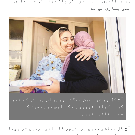
اِن برائیوں سے معاشرہ کو پاک کرنے کی ذمہ داری
بھی ہماری ہی ہے
آج کل ہم خود غرض ہوگئے ہیں، اس برائی کو ختم
کرنے کیلئے ضروری ہے کہ آپس میں محبت کا
جذبہ قائم رکھیں
آج کل معاشرے میں برائیوں کا دائرہ وسیع تر ہوتا