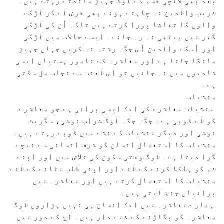
بعد بھی لالچی قسم کے لوگ جہیز مانگتے رہتے ہیں۔
غریب والدین نہ چاہتے ہوئے بھی قرض لے کر لڑکے
والوں کا تقاضا پورا کرتے ہیں تاکہ اُن کی لڑکی
گھر میں بیٹھی نہ رہ جائے۔ ایسے حالات میں لڑکی
اور اُسکے والدین اُس جگہ رشتہ نہ کریں جہاں جہیز
مانگا جاتا ہے اور معاشرہ کے نامور ہستیاں ایسی
شادیوں میں نہ جائیں تو اس لعنت سے نجات مل سکتی
ہے۔
منشیات
منشیات معاشرے کی ایک ایسی برائی ہے جو معاشرے
کو لے ڈوبی ہے۔ جگہ جگہ لوگ شراب نوشی، سگریٹ
نوشی اور دیگر منشیات کے نشے میں ڈوبے رہتے ہیں۔
منشیات کا استعمال انسان کو شرف انسانی سے نیچے
گرا دیتا ہے۔ لوگ وقتی سکون کی تلاش میں اور اپنے
غم کو ہلکا کرنے کے لئے اور اپنی طلب مٹانے کے لئے
منشیات کا استعمال کرتے ہیں اور معاشرہ میں
برائیاں جنم لیتی ہیں۔
ہمارے معاشرہ میں ایک انسان ہی نہیں ہزاروں لوگ
معاشرہ کو بگاڑنے کے ذمے دار ہیں۔ آج کے دور میں