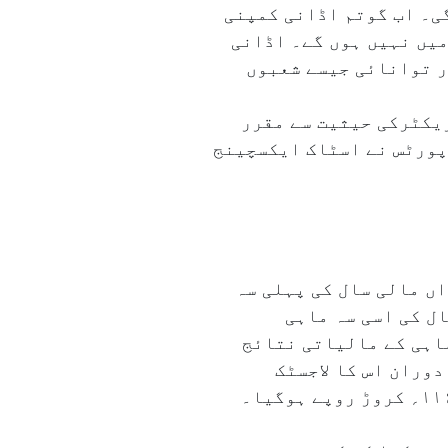
یلی۵؍ اگست ۲۰۲۵ء سے نافذ العمل ہوگی۔ اب گوتم اڈانی کمپنی
میں نہیں ہوں گے۔ اڈانی
وسائل، لاجسٹکس اور توانائی جیسے شعبوں
ن ایگزیکٹیو ڈائریکٹرکی حیثیت سے مقرر
پورٹس نے اسٹاک ایکسچینج
اں مالی سال کی پہلی سہ
مالی سال کی اسی سہ ماہی
لی سہ ماہی کے مالیاتی نتائج
پے ہوگئی۔ اس مدت کے دوران اس کا لاجسٹک
کاروبار دُگنا ہوگیا اور یہ پچھلے سال کی اسی سہ ماہی میں۵۷۱؍ کروڑ روپے سے بڑھ کر۱۱۶۹؍ کروڑ روپے ہوگیا۔