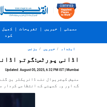
ممبئی
|
خبریں
|
تفریحات
|
کھیل
کود
ابتداء
خبریں
بزنس
اڈانی پورٹس:گوتم اڈانی
Updated: August 05, 2025, 6:32 PM IST | Mumbai
منیش کیجریوال نئے ڈائریکٹر بن گئے۔
گے اور وہ کمپنی کے انتظامی کردار م