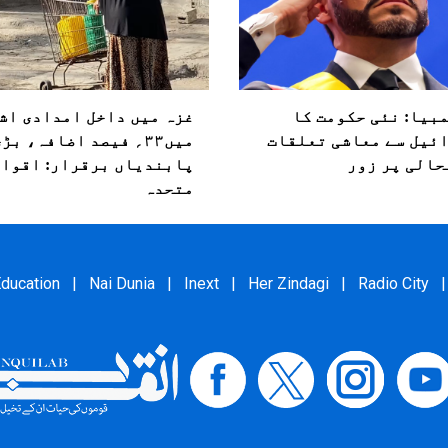
بیا: نئی حکومت کا
غزہ میں داخل امدادی اش
ئیل سے معاشی تعلقات
میں۳۳؍ فیصد اضافہ، بڑ
حالی پر زور
پابندیاں برقرار: اقوام
متحدہ
ducation
|
Nai Dunia
|
Inext
|
Her Zindagi
|
Radio City
|