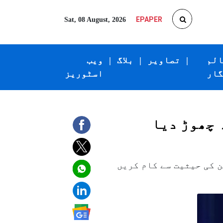
EPAPER
Sat, 08 August, 2026
الم
|
تصاویر
|
بلاگ
|
ویب
گار
اسٹوریز
 چھوڑ دیا
 کی حیثیت سے کام کریں