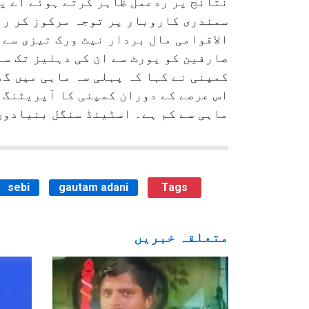
نتائج پر ردعمل ظاہر کرتے ہوئے اے پی
سمندری کاروبار پر توجہ مرکوز کر رہی
الاقوامی مال بردار نیٹ ورک تیزی سے 
صارفین کو پورٹ سے ان کی دہلیز تک س
ماہی سے کم ہے۔ اسٹینڈ سنگل بنیادوں
sebi
gautam adani
Tags
متعلقہ خبریں