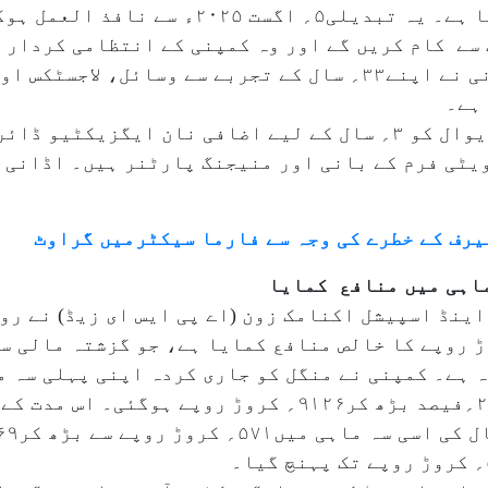
ایگزیکٹیو چیئرمین کا عہدہ چھوڑ دیا ہے۔ یہ تبد
سے کام کریں گے اور وہ کمپنی کے انتظامی کردار 
گروپ کے بانی اور چیئرمین گوتم اڈانی نے اپنے۳۳؍ سال کے تجربے سے 
 ہے۔
کمپنی نے یہ بھی بتایا کہ منیش کیجریوال کو ۳؍ سال کے لیے اضافی نا
یٹی فرم کے بانی اور منیجنگ پارٹنر ہیں۔ اڈانی 
یرف کے خطرے کی وجہ سے فارما سیکٹرمیں گراوٹ
ماہی میں منافع کمایا
ینڈ اسپیشل اکنامک زون (اے پی ایس ای زیڈ) نے رو
ں مجموعی بنیاد پر۳۳۱۱؍ کروڑ روپے کا خالص منافع کمایا ہے، جو گزشتہ 
پے سے ۷؍ فیصد زیادہ ہے۔ کمپنی نے منگل کو جاری کردہ اپنی پہ
میں کہا کہ اس کی آمدنی سال بہ سال ۲۱؍فیصد بڑھ کر۹۱۲۶؍ کروڑ رو