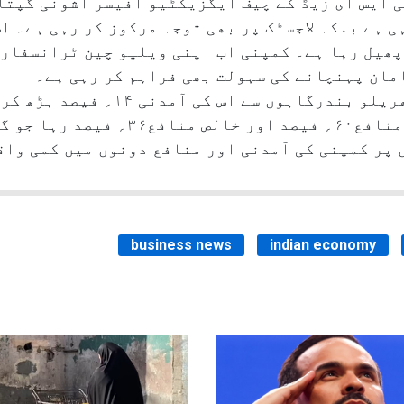
 ایس ای زیڈ کے چیف ایگزیکٹیو آفیسر اشونی گپتا
 ہے بلکہ لاجسٹک پر بھی توجہ مرکوز کر رہی ہے۔ اس
پھیل رہا ہے۔ کمپنی اب اپنی ویلیو چین ٹرانسفارم
امان پہنچانے کی سہولت بھی فراہم کر رہی ہے۔
اس عرصے کے دوران کمپنی کا آپریٹنگ منافع
 پر کمپنی کی آمدنی اور منافع دونوں میں کمی وا
business news
indian economy