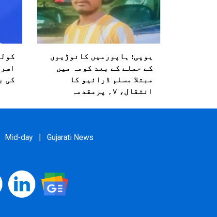
یوپی: ہاپورمیں کانوڑیوں
کولم
کے حملے کے بعد کومہ میں
اسرا
مبتلا مسلم ڈرائیو کا
کی ب
انتقال، ۷؍ پرمقدمہ
Mid-day
|
Gujarati News