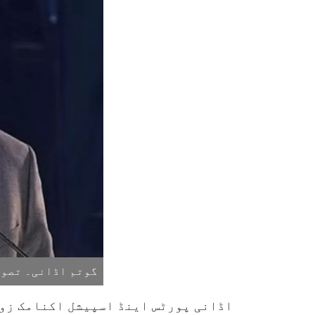
گوتم اڈانی۔ تصویر
اڈانی پورٹس اینڈ اسپیشل اکنامک زون 