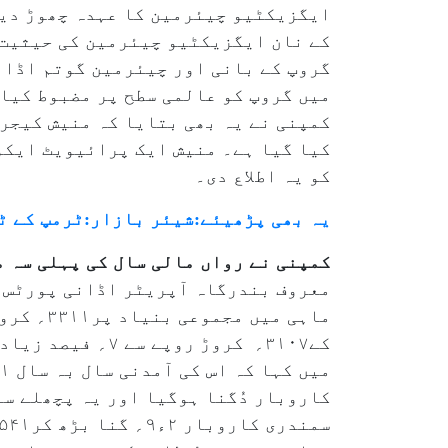
کے نان ایگزیکٹیو چیئرمین کی حیثیت 
میں گروپ کو عالمی سطح پر مضبوط کیا
کیا گیا ہے۔ منیش ایک پرائیویٹ ایکو
کو یہ اطلاع دی۔
یہ بھی پڑھیئے:شیئر بازار:ٹرمپ کے ٹ
کمپنی نے رواں مالی سال کی پہلی سہ 
معروف بندرگاہ آپریٹر اڈانی پورٹس ا
ماہی می
کے۳۱۰۷؍ کروڑ رو
سمندری کاروبار ۲ء۹؍ گنا بڑھ کر۵۴۱؍ کروڑ روپے تک پہنچ گیا۔