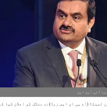
: آئی این این
لمیٹڈ (اے پی ای ایس زیڈ)نے منگل کو اعلان کیا کہ