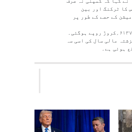
 نے کہا کہ کمپنی نہ صرف
 کا ٹرکنگ اور بین
یشن کے حصے کے طور پر
کمپنی نے کہا کہ پہلی سہ ماہی میں گھریلو بندرگاہوں سے اس کی آمدنی ۱۴؍ فیصد بڑھ کر۶۱۳۷؍کروڑ روپے ہوگئی۔
۶۰؍ فیصد اور خالص منافع۳۶؍ فیصد رہا جو گزشتہ مالی سال کی اسی سہ
قع ہوئی ہے۔