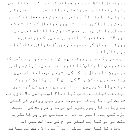
میونسپل انتظامیہ کو چیلنج کر دیا گیا۔کانگریس
پارٹی کیلئے یہ صورتحال ڈراؤنا خواب ثابت ہوئی۔
پارٹی نے اپنے ۱۲ ؍باغی اراکین کو معطل تو کر دیا
لیکن یہ اراکین نے الٹا چور کوتوال کو ڈانٹے کے
مصداق پارٹی پر ہی عدم تعاون کا الزام تھوپ دیا
اور ۲۴ ؍ گھنٹوں کے اندر بی جے پی کے ریاستی صدر
رویندر چوان کی موجودگی میں ’زعفرانی مفلر‘ گلے
میں ڈال لئے۔
بی جے پی کے صدر رویندر چوان نے اسے مودی کے ’سب کا
ساتھ، سب کا وکاس‘ کا نتیجہ قرار دیا لیکن سیاسی
مبصرین کا سوال ہے کہ کیا ترقی صرف اقتدار میں
رہنے سے ہی ممکن ہے؟ کیا ان ۱۲ ؍اراکین کو ووٹ
دینے والے شہریوں نے انہیں بی جے پی کی گود میں
بیٹھنے کیلئے منتخب کیا تھا؟ اس سیاسی قلابازی نے
ثابت کر دیا ہے کہ موجودہ دور میں ووٹوں کی گنتی
سے زیادہ کارپوریٹرس کی خرید و فروخت کی اہمیت
بڑھ گئی ہے۔ امبر ناتھ اب سیاسی طور پر کانگریس
مکت تو ہو گیا ہے لیکن عوام کی عدالت میں اس
اتحاد کا کیا حشر ہوگا، یہ آنے والا وقت ہی بتائے