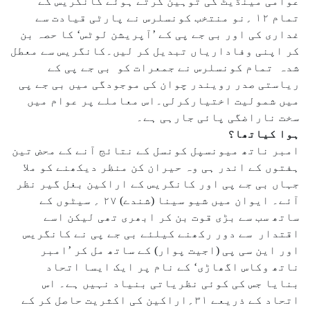
عوامی مینڈیٹ کی توہین کرتے ہوئے کانگریس کے
تمام ۱۲ ؍نو منتخب کونسلرس نے پارٹی قیادت سے
غداری کی اور بی جے پی کے ’آپریشن لوٹس‘ کا حصہ بن
کر اپنی وفاداریاں تبدیل کر لیں۔کانگریس سے معطل
شدہ تمام کونسلرس نے جمعرات کو بی جے پی کے
ریاستی صدر رویندر چوان کی موجودگی میں بی جے پی
میں شمولیت اختیارکرلی۔اس معاملے پر عوام میں
سخت ناراضگی پائی جارہی ہے۔
ہوا کیاتھا؟
امبر ناتھ میونسپل کونسل کے نتائج آنے کے محض تین
ہفتوں کے اندر ہی وہ حیران کن منظر دیکھنے کو ملا
جہاں بی جے پی اور کانگریس کے اراکین بغل گیر نظر
آئے۔ ایوان میں شیو سینا (شندے) ۲۷ ؍ سیٹوں کے
ساتھ سب سے بڑی قوت بن کر ابھری تھی لیکن اسے
اقتدار سے دور رکھنے کیلئے بی جے پی نے کانگریس
اور این سی پی (اجیت پوار) کے ساتھ مل کر ’امبر
ناتھ وکاس اگھاڑی‘ کے نام پر ایک ایسا اتحاد
بنایا جس کی کوئی نظریاتی بنیاد نہیں ہے۔ اس
اتحاد کے ذریعے ۳۱؍اراکین کی اکثریت حاصل کر کے