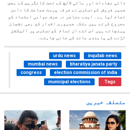
ذاتی مفادات اور مالی لالچ کے تحت کانگریس کے بعض
ضمیر فروش کونسلرس نے فرقہ پرست جماعت کا دامن
تھام لیا ہے۔ ایسے عناصر نہ صرف عوامی اعتماد کو
مجروح کرتے ہیں بلکہ جمہوری اقدار کو بھی نقصان
پہنچاتے ہیں اس لئے ان تمام کونسلرس پر الیکشن
لڑنے کی پابندی عائد کی جانی چاہئے۔
urdu news
inquilab news
mumbai news
bharatiya janata party
congress
election commission of india
municipal elections
Tags
متعلقہ خبریں