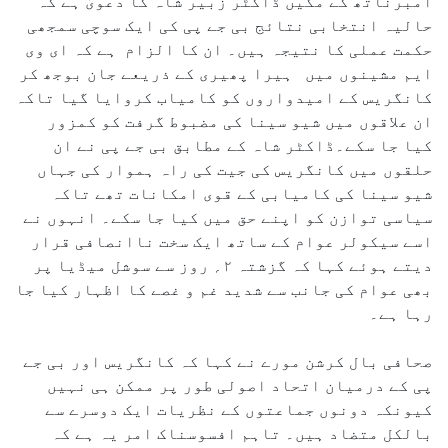
امبرناتھ کے مکیں ڈاکٹر زبیر شاہ کا دعویٰ ہے کہ
حالیہ انتخابی نتائج بی جے پی کی ایک سوچی سمجھی
حکمت عملی کا نتیجہ ہیں۔ ان کا الزام ہے کہ ای وی
ایم مشینوں میں ہیرا پھیری کے ذریعے جان بوجھ کر
کانگریس کے امیدواروں کو کامیاب کروایا گیا تاکہ
ان علاقوں میں شیو سینا کی مضبوط گرفت کو کمزور
کیا جا سکے۔ڈاکٹر شاہ کے مطابق بی جے پی نے ان
حلقوں میں کانگریس کی جیت کی راہ ہموار کی جہاں
شیو سینا کی کامیابی کے قوی امکانات تھے تاکہ
سیاسی توازن کو اپنے حق میں کیا جا سکے۔ انہوں نے
اسے سیکولر عوام کے ساتھ ایک سخت ناانصافی قرار
دیتے ہوئے کہا کہ گزشتہ ۲؍ روز سے سوشل میڈیا پر
بھی عوام کی جانب سے شدید غم و غصے کا اظہار کیا جا
رہا ہے۔
صحافی بال کرشن مورے نے کہا کہ کانگریس اور بی جے
پی کے درمیان اتحاد اصولی طور پر ممکن ہی نہیں
کیونکہ دونوں جماعتوں کے نظریات ایک دوسرے سے
بالکل متضاد ہیں۔ تاہم افسوسناک امر یہ ہے کہ