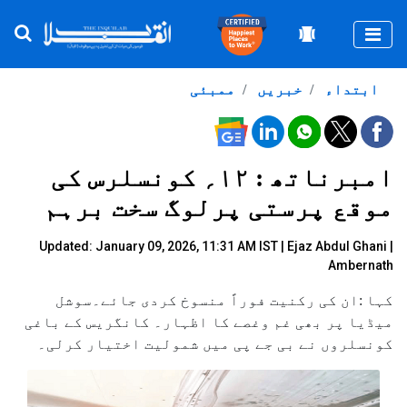
Togg
ابتداء
خبریں
ممبئی
امبرناتھ : ۱۲؍ کونسلرس کی
موقع پرستی پرلوگ سخت برہم
Updated: January 09, 2026, 11:31 AM IST |
Ejaz Abdul Ghani
|
Ambernath
کہا :ان کی رکنیت فوراً منسوخ کردی جائے۔سوشل
میڈیا پر بھی غم وغصے کا اظہار۔ کانگریس کے باغی
کونسلروں نے بی جے پی میں شمولیت اختیار کرلی۔