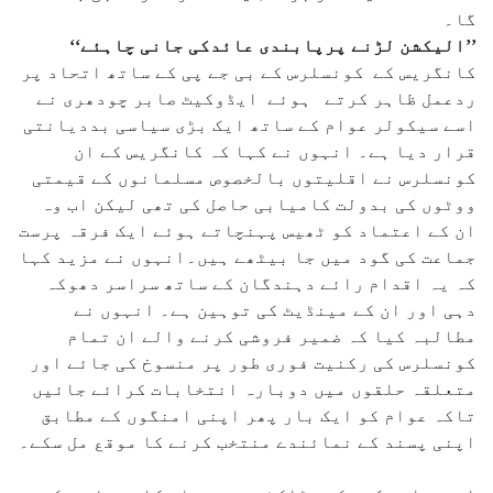
گا۔
’’الیکشن لڑنے پرپابندی عائدکی جانی چاہئے‘‘
کانگریس کے کونسلرس کے بی جے پی کے ساتھ اتحاد پر
ردعمل ظاہر کرتے ہوئے ایڈوکیٹ صابر چودھری نے
اسے سیکولر عوام کے ساتھ ایک بڑی سیاسی بددیانتی
قرار دیا ہے۔ انہوں نے کہا کہ کانگریس کے ان
کونسلرس نے اقلیتوں بالخصوص مسلمانوں کے قیمتی
ووٹوں کی بدولت کامیابی حاصل کی تھی لیکن اب وہ
ان کے اعتماد کو ٹھیس پہنچاتے ہوئے ایک فرقہ پرست
جماعت کی گود میں جا بیٹھے ہیں۔انہوں نے مزید کہا
کہ یہ اقدام رائے دہندگان کے ساتھ سراسر دھوکہ
دہی اور ان کے مینڈیٹ کی توہین ہے۔ انہوں نے
مطالبہ کیا کہ ضمیر فروشی کرنے والے ان تمام
کونسلرس کی رکنیت فوری طور پر منسوخ کی جائے اور
متعلقہ حلقوں میں دوبارہ انتخابات کرائے جائیں
تاکہ عوام کو ایک بار پھر اپنی امنگوں کے مطابق
اپنی پسند کے نمائندے منتخب کرنے کا موقع مل سکے۔