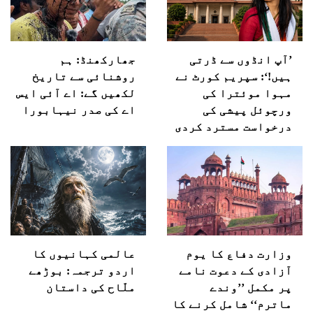
’آپ انڈوں سے ڈرتی
جھارکھنڈ: ہم
ہیں!‘: سپریم کورٹ نے
روشنائی سے تاریخ
مہوا موئترا کی
لکھیں گے: اے آئی ایس
ورچوئل پیشی کی
اے کی صدر نیہابورا
درخواست مسترد کردی
وزارت دفاع کا یوم
عالمی کہانیوں کا
آزادی کے دعوت نامے
اردو ترجمہ: بوڑھے
پر مکمل ’’وندے
ملّاح کی داستان
ماترم‘‘ شامل کرنے کا