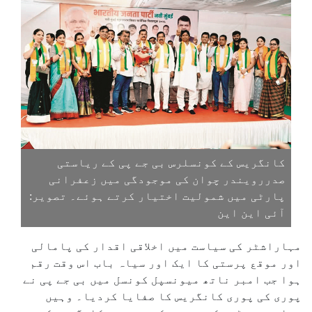
کانگریس کے کونسلرس بی جے پی کے ریاستی
صدررویندر چوان کی موجودگی میں زعفرانی
پارٹی میں شمولیت اختیار کرتے ہوئے۔ تصویر:
آئی این این
مہاراشٹر کی سیاست میں اخلاقی اقدار کی پامالی
اور موقع پرستی کا ایک اور سیاہ باب اس وقت رقم
ہوا جب امبر ناتھ میونسپل کونسل میں بی جے پی نے
پوری کی پوری کانگریس کا صفایا کردیا۔ وہیں