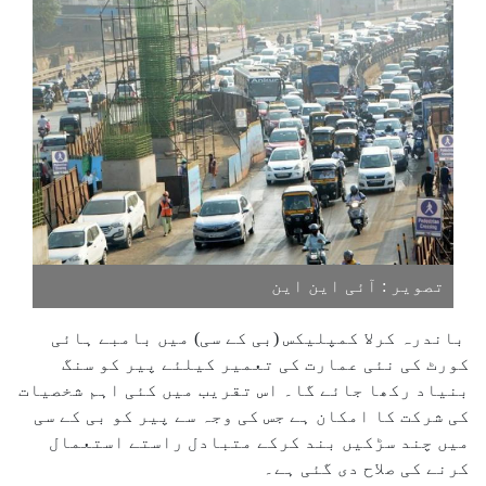
تصویر : آئی این این
باندرہ کرلا کمپلیکس (بی کے سی) میں بامبے ہائی
کورٹ کی نئی عمارت کی تعمیر کیلئے پیر کو سنگ
بنیاد رکھا جائے گا۔ اس تقریب میں کئی اہم شخصیات
کی شرکت کا امکان ہے جس کی وجہ سے پیر کو بی کے سی
میں چند سڑکیں بند کرکے متبادل راستے استعمال
کرنے کی صلاح دی گئی ہے۔