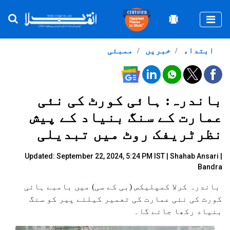
Togg
ابتداء
خبریں
ممبئی
باندرہ: ہائی کورٹ کی نئی
عمارت کے سنگ بنیاد کے پیش
نظرٹریفک روٹ میں تبدیلی
Updated: September 22, 2024, 5:24 PM IST |
Shahab Ansari
|
Bandra
باندرہ کرلا کمپلیکس (بی کے سی) میں بامبے ہائی
کورٹ کی نئی عمارت کی تعمیر کیلئے پیر کو سنگ
بنیاد رکھا جائے گا۔