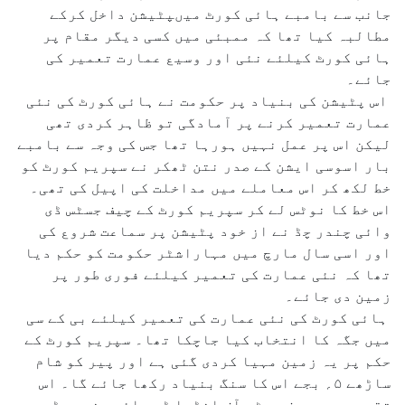
جانب سے بامبے ہائی کورٹ میںپٹیشن داخل کرکے
مطالبہ کیا تھا کہ ممبئی میں کسی دیگر مقام پر
ہائی کورٹ کیلئے نئی اور وسیع عمارت تعمیر کی
جائے۔
اس پٹیشن کی بنیاد پر حکومت نے ہائی کورٹ کی نئی
عمارت تعمیر کرنے پر آمادگی تو ظاہر کردی تھی
لیکن اس پر عمل نہیں ہورہا تھا جس کی وجہ سے بامبے
بار اسوسی ایشن کے صدر نتن ٹھکر نے سپریم کورٹ کو
خط لکھ کر اس معاملے میں مداخلت کی اپیل کی تھی۔
اس خط کا نوٹس لے کر سپریم کورٹ کے چیف جسٹس ڈی
وائی چندر چڈ نے از خود پٹیشن پر سماعت شروع کی
اور اسی سال مارچ میں مہاراشٹر حکومت کو حکم دیا
تھا کہ نئی عمارت کی تعمیر کیلئے فوری طور پر
زمین دی جائے۔
ہائی کورٹ کی نئی عمارت کی تعمیر کیلئے بی کے سی
میں جگہ کا انتخاب کیا جاچکا تھا۔ سپریم کورٹ کے
حکم پر یہ زمین مہیا کردی گئی ہے اور پیر کو شام
ساڑھے ۵؍ بجے اس کا سنگ بنیاد رکھا جائے گا۔ اس
تقریب میں چیف جسٹس آف انڈیا ڈی وائی چندر چڈ،