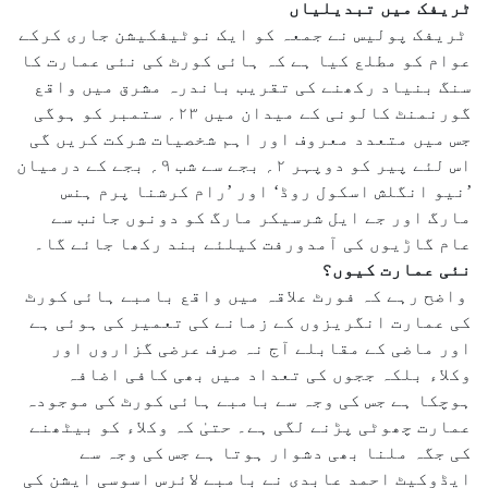
ٹریفک میں تبدیلیاں
ٹریفک پولیس نے جمعہ کو ایک نوٹیفکیشن جاری کرکے
عوام کو مطلع کیا ہے کہ ہائی کورٹ کی نئی عمارت کا
سنگ بنیاد رکھنے کی تقریب باندرہ مشرق میں واقع
گورنمنٹ کالونی کے میدان میں ۲۳؍ ستمبر کو ہوگی
جس میں متعدد معروف اور اہم شخصیات شرکت کریں گی
اس لئے پیر کو دوپہر ۲؍ بجے سے شب ۹؍ بجے کے درمیان
’نیو انگلش اسکول روڈ‘ اور ’رام کرشنا پرم ہنس
مارگ اور جے ایل شرسیکر مارگ کو دونوں جانب سے
عام گاڑیوں کی آمدورفت کیلئے بند رکھا جائے گا۔
نئی عمارت کیوں؟
واضح رہے کہ فورٹ علاقہ میں واقع بامبے ہائی کورٹ
کی عمارت انگریزوں کے زمانے کی تعمیر کی ہوئی ہے
اور ماضی کے مقابلے آج نہ صرف عرضی گزاروں اور
وکلاء بلکہ ججوں کی تعداد میں بھی کافی اضافہ
ہوچکا ہے جس کی وجہ سے بامبے ہائی کورٹ کی موجودہ
عمارت چھوٹی پڑنے لگی ہے۔ حتیٰ کہ وکلاء کو بیٹھنے
کی جگہ ملنا بھی دشوار ہوتا ہے جس کی وجہ سے
ایڈوکیٹ احمد عابدی نے بامبے لائرس اسوسی ایشن کی