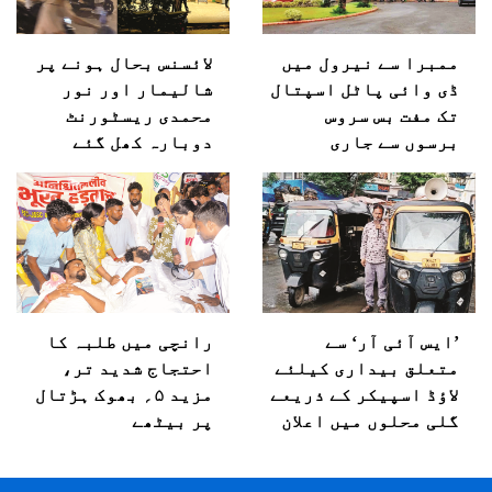
ممبرا سے نیرول میں
لائسنس بحال ہونے پر
ڈی وائی پاٹل اسپتال
شالیمار اور نور
تک مفت بس سروس
محمدی ریسٹورنٹ
برسوں سے جاری
دوبارہ کھل گئے
’ایس آئی آر‘ سے
رانچی میں طلبہ کا
متعلق بیداری کیلئے
احتجاج شدید تر،
لاؤڈ اسپیکر کے ذریعے
مزید ۵؍ بھوک ہڑتال
گلی محلوں میں اعلان
پر بیٹھے