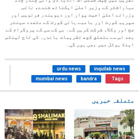
مہاراشٹر کے وزیر اعلیٰ ایکناتھ شندے، نائب
وزرائے اعلیٰ اجیت پوار اور دیویندر فرنویس اور
سپریم کورٹ اور بامبے ہائی کورٹ کے متعدد سینئر
جج اور وکلاء شرکت کریں گے۔ بی کے سی کے پروگرام کے
بعد اس سے متعلق کچھ تقریبات باندرہ کی تاج لینڈس
اینڈ ہوٹل میں بھی ہوں گی۔
urdu news
inquilab news
mumbai news
bandra
Tags
متعلقہ خبریں