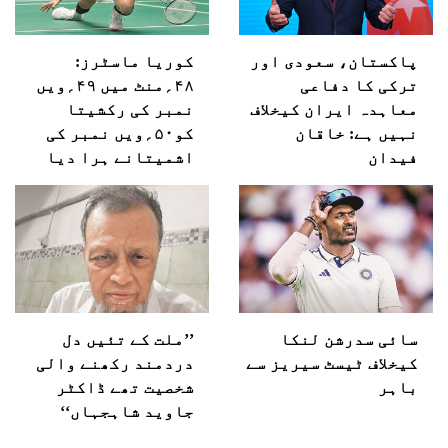
پاکستان، سعودی اور
کوریا ماسٹرز:
ترکی کا دفاعی
۴۸؍منٹ میں ۴۹؍ویں
معاہدہ ایران کیخلاف
نمبر کی رکشیتا
نہیں ہے: خاقان
کو۵۰؍ویں نمبر کی
فیدان
اشمیتانے ہرا دیا
سائی سدرشن لنکا
’’ملت کے تئیں دل
کیخلاف ٹیسٹ سیریز سے
دردمند رکھنے والی
باہر
شخصیت تھے ڈاکٹر
جاوید شاہجہاں‘‘