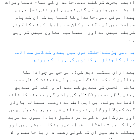
ادیشہ ہجرت کر گئے تھے۔خاندان کی تمام دستاویزات
ادیشہ میں جاری کی گئی تھیں، اور نئی نسل وہیں
پیدا ہوئی تھی۔خاندان کا کہنا ہے کہ ان کے پاس
حراست میں لیے گئے ارکان سے رابطہ کرنے کا کوئی
طریقہ نہیں ہے اور انتظامیہ تعاون نہیں کر رہی
ہے۔
یہ بھی پڑھئے: جلگائوں میں ہندو کے گھر سے اٹھا
مسلم کا جنازہ ، گائو ں کی ہر آنکھ پرنم
بعد ازاں بنگلہ دیش کی۶؍ بی جی بی چوادانگا
بٹالین کے کمانڈنگ آفیسر، لیفٹیننٹ کرنل محمد
ناظم الحسن کی تصدیق کے بعد اس واقعہ کی تصدیق
ہوئی۔۲۶؍ دسمبر۲۰۲۵ء کی رات، گہرے دھند کا فائدہ
اٹھاتے ہوئے، بی ایس ایف نے درشنہ نمتالہ بارڈر
گیٹ کھولا اور۱۴؍ ہندوستانی شہریوں، بشمول بچوں
اور بزرگ افراد کوباہر دھکیل دیا۔انہوں نے مزید
کہا کہ یہ تمام۱۴؍ افراد غیر بنگلہ دیشی ہیں اور
بنگلہ دیش میں ان کا کوئی رشتہ دار یا جاننے والا
نہیں ہے۔‘‘