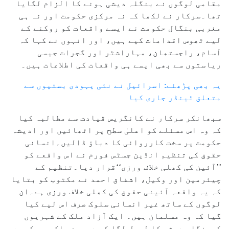
مقامی لوگوں نے بنگلہ دیشی ہونے کا الزام لگایا
تھا۔سرکار نے لکھا کہ نہ مرکزی حکومت اور نہ ہی
مغربی بنگال حکومت نے ایسے واقعات کو روکنے کے
لیے ٹھوس اقدامات کیے ہیں، اور انہوں نے کہا کہ
آسام، راجستھان، مہاراشٹر اور گجرات جیسی
ریاستوں سے بھی ایسے ہی واقعات کی اطلاعات ہیں۔
یہ بھی پڑھئے: اسرائیل نے نئی یہودی بستیوں سے
متعلق ٹینڈر جاری کیا
سبھانکر سرکار نے کانگریس قیادت سے مطالبہ کیا
کہ وہ اس مسئلے کو اعلیٰ سطح پر اٹھائیں اور ادیشہ
حکومت پر سخت کارروائی کا دباؤ ڈالیں۔انسانی
حقوق کی تنظیم انڈین جسٹس فورم نے اس واقعے کو
’’آئین کی کھلی خلاف ورزی‘‘قرار دیا۔تنظیم کے
چیئرمین اور وکیل، اشفاق احمد نے مکتوب کو بتایا
کہ یہ واقعہ آئینی حقوق کی کھلی خلاف ورزی ہے۔ان
لوگوں کے ساتھ غیر انسانی سلوک صرف اس لیے کیا
گیا کہ وہ مسلمان ہیں۔ ایک آزاد ملک کے شہریوں
کوبنگلہ دیشی کا لیبل لگا کر دوسرے ملک میں کیسے