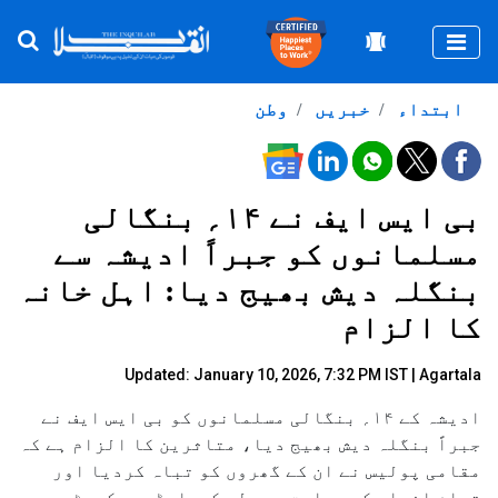
Togg
ابتداء
خبریں
وطن
بی ایس ایف نے ۱۴؍ بنگالی
مسلمانوں کو جبراً ادیشہ سے
بنگلہ دیش بھیج دیا: اہل خانہ
کا الزام
Updated: January 10, 2026, 7:32 PM IST | Agartala
ادیشہ کے ۱۴؍ بنگالی مسلمانوں کو بی ایس ایف نے
جبراً بنگلہ دیش بھیج دیا، متاثرین کا الزام ہے کہ
مقامی پولیس نے ان کے گھروں کو تباہ کردیا اور
تمام افراد کو حراست میں لے کربارڈر سیکورٹی