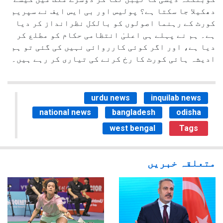
دھکیلا جا سکتا ہے؟ پولیس اور بی ایس ایف نے سپریم
کورٹ کے رہنما اصولوں کو بالکل نظرانداز کر دیا
ہے۔ ہم نے پہلے ہی اعلیٰ انتظامی حکام کو مطلع کر
دیا ہے، اور اگر کوئی کارروائی نہیں کی گئی تو ہم
ادیشہ ہائی کورٹ کا رخ کرنے کی تیاری کر رہے ہیں۔
urdu news
inquilab news
national news
bangladesh
odisha
west bengal
Tags
متعلقہ خبریں