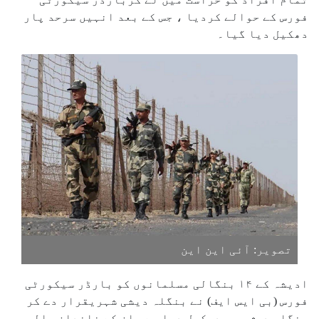
فورس کے حوالے کردیا ، جس کے بعد انہیں سرحد پار
دھکیل دیا گیا۔
تصویر: آئی این این
ادیشہ کے ۱۴ بنگالی مسلمانوں کو بارڈر سیکورٹی
فورس (بی ایس ایف) نے بنگلہ دیشی شہریقرار دے کر
بنگلہ دیش میں دھکیل دیا ہے، ان کے خاندان والوں