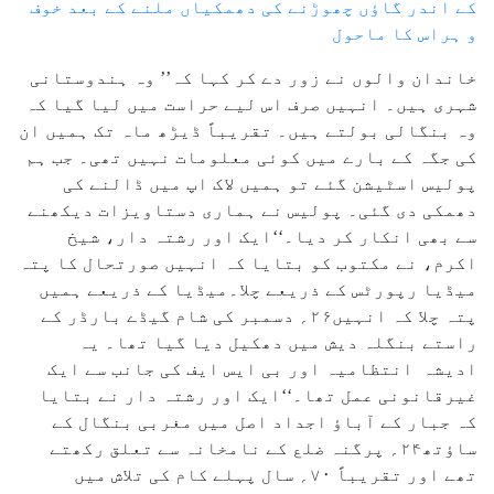
کے اندر گاؤں چھوڑنے کی دھمکیاں ملنے کے بعد خوف
و ہراس کا ماحول
خاندان والوں نے زور دے کر کہا کہ’’ وہ ہندوستانی
شہری ہیں۔ انہیں صرف اس لیے حراست میں لیا گیا کہ
وہ بنگالی بولتے ہیں۔ تقریباً ڈیڑھ ماہ تک ہمیں ان
کی جگہ کے بارے میں کوئی معلومات نہیں تھی۔ جب ہم
پولیس اسٹیشن گئے تو ہمیں لاک اپ میں ڈالنے کی
دھمکی دی گئی۔ پولیس نے ہماری دستاویزات دیکھنے
سے بھی انکار کر دیا۔‘‘ایک اور رشتہ دار، شیخ
اکرم، نے مکتوب کو بتایا کہ انہیں صورتحال کا پتہ
میڈیا رپورٹس کے ذریعے چلا۔میڈیا کے ذریعے ہمیں
پتہ چلا کہ انہیں۲۶؍ دسمبر کی شام گیڈے بارڈر کے
راستے بنگلہ دیش میں دھکیل دیا گیا تھا۔ یہ
ادیشہ انتظامیہ اور بی ایس ایف کی جانب سے ایک
غیرقانونی عمل تھا۔‘‘ایک اور رشتہ دار نے بتایا
کہ جبار کے آباؤ اجداد اصل میں مغربی بنگال کے
ساؤتھ۲۴؍ پرگنہ ضلع کے نامخانہ سے تعلق رکھتے
تھے اور تقریباً ۷۰؍ سال پہلے کام کی تلاش میں