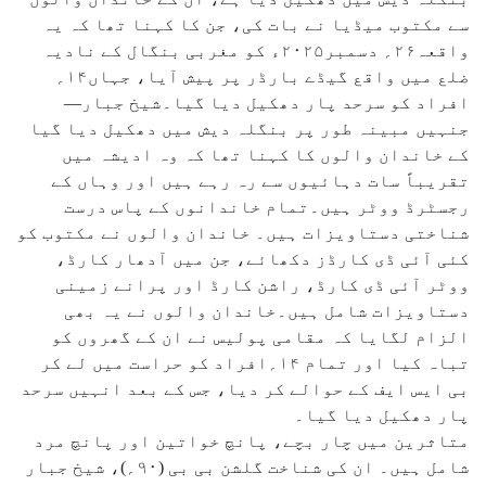
سے مکتوب میڈیا نے بات کی، جن کا کہنا تھا کہ یہ
واقعہ۲۶؍ دسمبر۲۰۲۵ء کو مغربی بنگال کے نادیہ
ضلع میں واقع گیڈے بارڈر پر پیش آیا، جہاں۱۴؍
افراد کو سرحد پار دھکیل دیا گیا۔شیخ جبار—
جنہیں مبینہ طور پر بنگلہ دیش میں دھکیل دیا گیا
کے خاندان والوں کا کہنا تھا کہ وہ ادیشہ میں
تقریباً سات دہائیوں سے رہ رہے ہیں اور وہاں کے
رجسٹرڈ ووٹر ہیں۔تمام خاندانوں کے پاس درست
شناختی دستاویزات ہیں۔ خاندان والوں نے مکتوب کو
کئی آئی ڈی کارڈز دکھائے، جن میں آدھار کارڈ،
ووٹر آئی ڈی کارڈ، راشن کارڈ اور پرانے زمینی
دستاویزات شامل ہیں۔خاندان والوں نے یہ بھی
الزام لگایا کہ مقامی پولیس نے ان کے گھروں کو
تباہ کیا اور تمام ۱۴؍افراد کو حراست میں لے کر
بی ایس ایف کے حوالے کر دیا، جس کے بعد انہیں سرحد
پار دھکیل دیا گیا۔
متاثرین میں چار بچے، پانچ خواتین اور پانچ مرد
شامل ہیں۔ ان کی شناخت گلشن بی بی (۹۰؍)، شیخ جبار