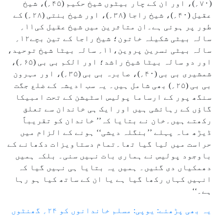
(۷۰؍)، اور ان کے چار بیٹوں شیخ حکیم (۴۵؍)، شیخ
عقیل (۴۰؍)، شیخ راجا (۳۸؍)، اور شیخ بنتی (۲۸؍) کے
طور پر ہوئی ہے۔ان متاثرین میں شیخ عقیل کی۱۱؍
سالہ بیٹی شکیلہ خاتون؛ شیخ راجا کے تین بچے۱۲؍
سالہ بیٹی نسرین پروین،۱۱؍ سالہ بیٹا شیخ توحید،
اور دو سالہ بیٹا شیخ راشد؛ اور الکم بی بی (۶۵؍)،
شمشیری بی بی (۴۰؍)، صابرہ بی بی (۳۵؍)، اور مہرون
بی بی (۲۵؍) بھی شامل ہیں۔ یہ سب ادیشہ کے ضلع جگت
سنگھ پور کے ارساما پولیس اسٹیشن کے تحت امبیکا
گاؤں کے رہائشی ہیں اور ایک ہی خاندان سے تعلق
رکھتے ہیں۔خان نے بتایا کہ’’ خاندان کو تقریباً
ڈیڑھ ماہ پہلے ’’بنگلہ دیشی‘‘ ہونے کے الزام میں
حراست میں لیا گیا تھا۔تمام دستاویزات دکھانے کے
باوجود پولیس نے ہماری بات نہیں سنی۔ بلکہ ہمیں
دھمکیاں دی گئیں۔ ہمیں یہ بتایا ہی نہیں گیا کہ
انہیں کہاں رکھا گیا ہے یا ان کے ساتھ کیا ہو رہا
ہے۔‘‘
یہ بھی پڑھئے: یوپی: مسلم خاندانوں کو ۲۴؍ گھنٹوں