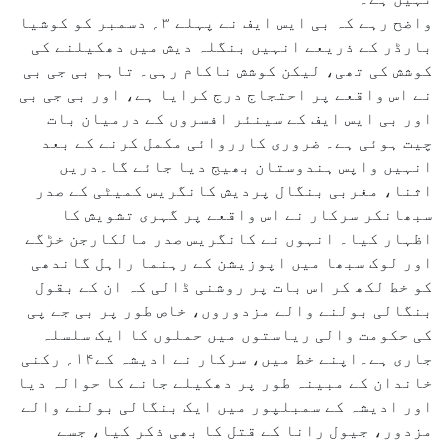
واضح رہے کہ بی ایس ایف نے پہلے ۳؍ دسمبر کو کوشیا
بارڈر کے ذریعے انہیں بنگلہ دیش میں دھکیلنے کی
کوشش کی تھی، لیکن کوشش ناکام رہی۔ تاہم بی جی بی
نے اس واقعے پر احتجاج درج کرایا ہے، اور بی جی بی
اور بی ایس ایف کے سینئر افسروں کے درمیان بات
چیت ہوئی ہے۔ ضروری کارروائی مکمل کرنے کے بعد
انہیں واپس ہندوستان بھیج دیا جائے گا۔دریں
اثنا، مغربی بنگال پردیش کانگریس کمیٹی کے صدر
سبھانکر سرکار نے اس واقعے پر گہری تشویش کا
اظہار کیا۔ انہوں نے کانگریس صدر مالکارجن خڑگے
اور لوک سبھا میں اپوزیشن کے رہنما راہل گاندھی
کو خط لکھ کر اس بات پر روشنی ڈالی کہ ان کے بقول
بنگالی بولنے والے مزدوروں، خاص طور پر بی جے پی
کی حکومت والی ریاستوں میں حملوں کا ایک سلسلہ
جاری ہے۔اپنے خط میں، سرکار نے ادیشہ کے۱۴؍ رکنی
خاندان کے مبینہ طور پر دھکیلے جانے کا حوالہ دیا
اور ادیشہ کے سمبلپور میں ایک بنگالی بولنے والے
مزدور، جیول رانا کے قتل کا بھی ذکر کیا، جسے