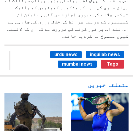
اس واقعہ کے پیش نظر ریاستی وزیر پرتاپ سرنائک نے
بیان جاری کیا ہے کہ مذکورہ کمپنیوں کو بائیک
ٹیکسی چلانے کی عبوری اجازت دی گئی ہے لیکن ان
کمپنیوں کے ذریعہ شرائط کی خلاف ورزی کی جارہی ہے
اس لئے اس پر غور کرنے کی ضرورت ہے کہ ان کا لائسنس
کیوں منسوخ نہ کردیا جائے۔
urdu news
inquilab news
mumbai news
Tags
متعلقہ خبریں