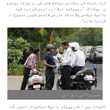
ڈپارٹمنٹ کی ہنگامی میٹنگ طلب کی ہے جس کا موضوع
یہ ہوگا کہ ’ریپیڈو، اولا اور اوبر کو دیا گیا
بائیک ٹیکسی چلانے کا عارضی لائسنس کیوں منسوخ نہ
کردیا جائے‘۔
تصویر: آئی این این
کلیان میں ایک ریپیڈو بائیک ٹیکسی ڈرائیور کے