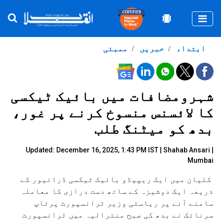
Togg
ابتداء
خبریں
ممبئی
شہرومضافات میں بائیک ٹیکسی
کا لائسنس منسوخ کرنے پر غور،
بدھ کو میٹنگ طلب
Updated: December 16, 2025, 1:43 PM IST |
Shahab Ansari
|
Mumbai
کلیان میں ایک ریپیڈو بائیک ٹیکسی ڈرائیور کے
ذریعہ ایک دوشیزہ کے ساتھ دست درازی کا معاملہ
سامنے آنے پر ریاستی وزیر ٹرانسپورٹ پرتاپ
سرنائک نے بدھ کی صبح منترالیہ میں ٹرانسپورٹ