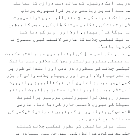
ذریعہ ایک دوشیزہ کے ساتھ دست درازی کا معاملہ
سامنے آنے پر ریاستی وزیر ٹرانسپورٹ پرتاپ
سرنائک نے بدھ کی صبح منترالیہ میں ٹرانسپورٹ
ڈپارٹمنٹ کی ہنگامی میٹنگ طلب کی ہے جس کا موضوع
یہ ہوگا کہ ’ریپیڈو، اولا اور اوبر کو دیا گیا
بائیک ٹیکسی چلانے کا عارضی لائسنس کیوں منسوخ نہ
کردیا جائے‘۔
یاد رہے کہ اسی سال کی ابتداء میں مہاراشٹر حکومت
نے ممبئی میٹرو پولیٹن ریجن کے علاقوں میں بائیک
ٹیکسی چلانے کو منظوری دی تھی اور ابتدائی طور پر
بالترتیب اولا، اوبر اور ریپیڈو چلانے والی ۳؍ بڑی
کمپنیوں میسرز اے این آئی ٹیکنالوجیز پرائیویٹ
لمیٹڈ، میسرز اوبر انڈیا سسٹمز پرائیوٹ لمیٹڈ،
میسرز روپین ٹرانسپورٹیشن سروسیز پرائیویٹ
لمیٹڈ کو عبوری لائسنس جاری کردیا تھا۔ عارضی
لائسنس کی بنیاد پر ان کمپنیوں نے بائیک ٹیکسی کی
خدمات شروع کردی ہے۔
البتہ موٹر سائیکل کو بطور ٹیکسی چلانے کیلئے
حکومت نے کچھ شرائط رکھی ہیں جن میں بنیادی پر