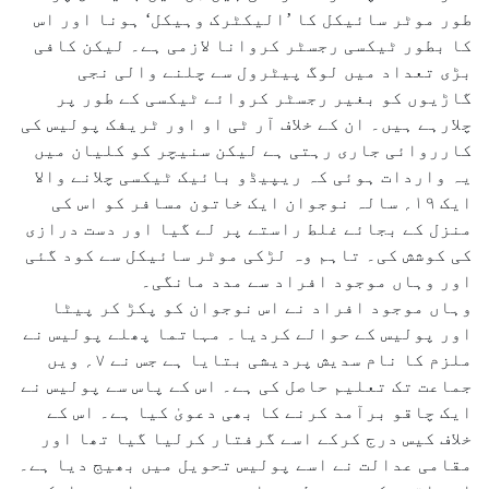
طور موٹر سائیکل کا ’الیکٹرک وہیکل‘ ہونا اور اس
کا بطور ٹیکسی رجسٹر کروانا لازمی ہے۔ لیکن کافی
بڑی تعداد میں لوگ پیٹرول سے چلنے والی نجی
گاڑیوں کو بغیر رجسٹر کروائے ٹیکسی کے طور پر
چلارہے ہیں۔ ان کے خلاف آر ٹی او اور ٹریفک پولیس کی
کارروائی جاری رہتی ہے لیکن سنیچر کو کلیان میں
یہ واردات ہوئی کہ ریپیڈو بائیک ٹیکسی چلانے والا
ایک ۱۹؍ سالہ نوجوان ایک خاتون مسافر کو اس کی
منزل کے بجائے غلط راستے پر لے گیا اور دست درازی
کی کوشش کی۔ تاہم وہ لڑکی موٹر سائیکل سے کود گئی
اور وہاں موجود افراد سے مدد مانگی۔
وہاں موجود افراد نے اس نوجوان کو پکڑ کر پیٹا
اور پولیس کے حوالے کردیا۔ مہاتما پھلے پولیس نے
ملزم کا نام سدیش پردیشی بتایا ہے جس نے ۷؍ ویں
جماعت تک تعلیم حاصل کی ہے۔ اس کے پاس سے پولیس نے
ایک چاقو برآمد کرنے کا بھی دعویٰ کیا ہے۔ اس کے
خلاف کیس درج کرکے اسے گرفتار کرلیا گیا تھا اور
مقامی عدالت نے اسے پولیس تحویل میں بھیج دیا ہے۔