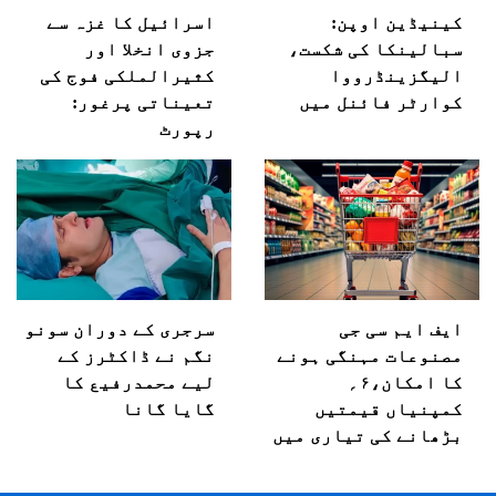
کینیڈین اوپن:
اسرائیل کا غزہ سے
سبالینکا کی شکست،
جزوی انخلا اور
الیگزینڈرووا
کثیرالملکی فوج کی
کوارٹر فائنل میں
تعیناتی پرغور:
رپورٹ
ایف ایم سی جی
سرجری کے دوران سونو
مصنوعات مہنگی ہونے
نگم نے ڈاکٹرز کے
کا امکان،۶؍
لیے محمدرفیع کا
کمپنیاں قیمتیں
گایا گانا
بڑھانے کی تیاری میں