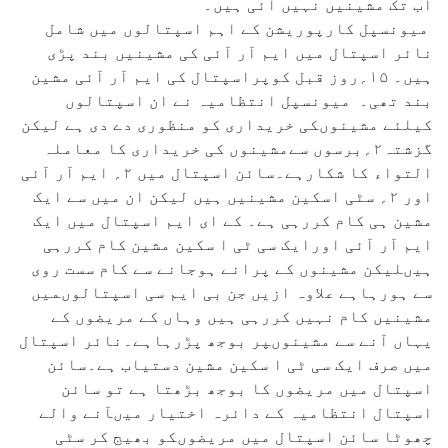
اب تک مشینیں نہیں آئی ہیں۔
میونسپل کارپوریشن کے اہم اسپتالوں میں شامل
نائر اسپتال میں ایم آر آئی کی مشینیں بند پڑی
ہیں۔ ۱۵؍روز قبل کوپراسپتال کی ایم آر آئی مشین
بند تھی۔ میونسپل انتظامیہ نے ان اسپتالوں
کیلئے مشینوںکی خریداری کو منظوری دے دی ہے لیکن
گزشتہ۲؍برسوں سےمشینوں کی خریداری کا معاملہ
التواء کا شکارہے۔سائن اسپتال میں ۲؍ ایم آر آئی
اور ۲؍ سٹی اسکین مشینیں ہیں لیکن ان میں سے ایک
مشین ہی کام کررہی ہے۔ کے ای ایم اسپتال میں ایک
ایم آر آئی اورایک سی ٹی ا سکین مشین کام کررہی
ہیںلیکن مشینوں کے پرانے ہوجانے سے کام سست روی
سے ہورہاہے علاوہ ازیں جن بی ایم سی اسپتالوںمیں
مشینیں کام نہیں کررہی ہیں وہاں کے مریضوں کے
یہاں آنے سے مشینوںپر بوجھ پڑرہاہے۔نائر اسپتال
میں صرف ایک سی ٹی ا سکین مشین دستیاب ہے۔سائن
اسپتال میں مریضوں کا بوجھ بڑھتا ہے تو سائن
اسپتال انتظامیہ کے دائرہ اختیار میںآنے والے
چھوٹا سائن اسپتال میں مریضوںکو بھیج کر سٹی