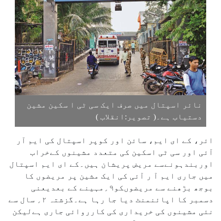
نائر اسپتال میں صرف ایک سی ٹی ا سکین مشین
دستیاب ہے۔( تصویر:انقلاب )
ائر، کے ای ایم، سائن اور کوپر اسپتال کی ایم آر
آئی اور سی ٹی اسکین کی متعدد مشینوں کےخراب
اوربندہونےسے مریض پریشان ہیں۔کے ای ایم اسپتال
میں جاری ایم آ ر آئی کی ایک مشین پر مریضوں کا
بوجھ بڑھنے سے مریضوںکو۹؍مہینے کے بعدیعنی
دسمبر کا اپائنمنٹ دیا جا رہا ہے۔گزشتہ ۲؍ سال سے
نئی مشینوں کی خریداری کی کارروائی جاری ہےلیکن