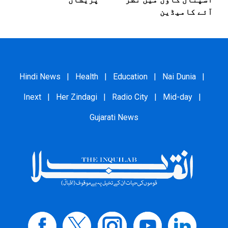
آئے کامیڈین
Hindi News
|
Health
|
Education
|
Nai Dunia
|
Inext
|
Her Zindagi
|
Radio City
|
Mid-day
|
Gujarati News