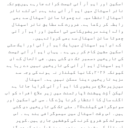
اسکین اور ایم آر آئی ٹیسٹ کرائے جارہے ہیںچونکہ
نائر اسپتال میں ایم آر آئی بند ہے، اس لئے نائر
اسپتال انتظامیہ نے چھوٹا سائن اسپتال سے بھی
رابطہ کر رکھا ہے۔ ضرورت کے مطابق نائر اسپتال
والے اپنے مریضوںکاسی ٹی اسکین اور ایم آر آئی
چھوٹا سائن اسپتال سے بھی کرواتےہیں۔
کے ای ایم اسپتال میںایک ایم آر آئی اور ایک سٹی
اسکین مشین کام کر رہی ہے ۔ یہاں ایم آر آئی ٹیسٹ
کی تاریخیں دسمبر تک دی گئی ہیں۔ فی الحال کے ای
ایم اسپتال ایم آر آئی کی تاریخیں نہیں دے رہا ہے
کیونکہ ۲۰۲۶ءکانیا کیلنڈر نہ ہونے کی وجہ سے
مزید تاریخیں دینا ممکن نہیں ہے۔ اسپتال
میںزیرعلاج مریضوں کا ایم آر آئی کرایا جاتا ہے
لیکن آؤٹ پیشنٹ ڈپارٹمنٹ میں زیر علاج افراد کو اب
اگلے سال کا انتظار کرنا پڑے گا۔ سی ٹی اسکین اور
سونوگرافی کیلئے۲۵؍ مئی تک کی تاریخیں دی گئی
ہیں۔ اس وقت اسپتال میں میموگرافی بند ہے ۔ اس
سہولت کو شروع کرنے کی کوششیں جاری ہیں۔کوپر
اسپتال کی مشین بھی پندرہ روز قبل بند کر دی گئی