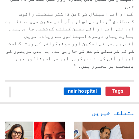
تھی۔
کے ای ایم اسپتال کی ڈین ڈاکٹر سنگیتارائوت
کےمطابق ’’ہمارے پاس ایم آر آئی مشین میں مسئلہ ہے
اور نئی ایم آر آئی مشین کیلئے کوششیں جاری ہیں۔
ہمارے یہاں دوسرے اسپتالوں سے زیادہ مریض
آتےہیں۔سی ٹی اسکین اور سونوگرافی کی ویٹنگ لسٹ
کو کم کرنےکی کو شش کی جارہی ہے۔ ہم بھی مریضوں کو
ایم آر آئی کیلئے دیگربی ایم سی اسپتالوں میں
بھیجنے پر مجبور ہیں۔ ‘‘
nair hospital
Tags
متعلقہ خبریں