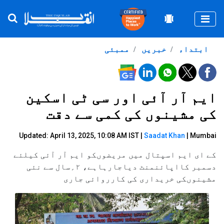
Togg
ابتداء
خبریں
ممبئی
ایم آر آئی اور سی ٹی اسکین
کی مشینوں کی کمی سے دقت
Updated: April 13, 2025, 10:08 AM IST |
Saadat Khan
| Mumbai
کے ای ایم اسپتال میں مریضوںکو ایم آر آئی کیلئے
دسمبر کااپائنمنٹ دیاجارہاہے، ۲؍سال سے نئی
مشینوںکی خریداری کی کارروائی جاری