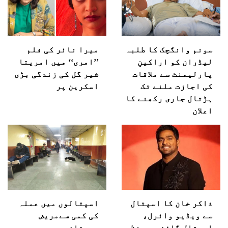
سونم وانگچک کا طلبہ
میرا نائر کی فلم
لیڈران کو اراکینِ
’’امری‘‘ میں امریتا
پارلیمنٹ سے ملاقات
شیر گل کی زندگی بڑی
کی اجازت ملنے تک
اسکرین پر
ہڑتال جاری رکھنے کا
اعلان
ذاکر خان کا اسپتال
اسپتالوں میں عملہ
سے ویڈیو وائرل،
کی کمی سےمریض
اسپتال گاؤن میں نظر
پریشان