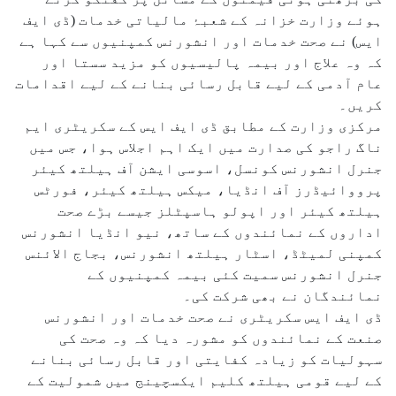
ہوئے وزارت خزانہ کے شعبۂ مالیاتی خدمات (ڈی ایف
ایس) نے صحت خدمات اور انشورنس کمپنیوں سے کہا ہے
کہ وہ علاج اور بیمہ پالیسیوں کو مزید سستا اور
عام آدمی کے لیے قابل رسائی بنانے کے لیے اقدامات
کریں۔
مرکزی وزارت کے مطابق ڈی ایف ایس کے سکریٹری ایم
ناگ راجو کی صدارت میں ایک اہم اجلاس ہوا، جس میں
جنرل انشورنس کونسل، اسوسی ایشن آف ہیلتھ کیئر
پرووائیڈرز آف انڈیا، میکس ہیلتھ کیئر، فورٹس
ہیلتھ کیئر اور اپولو ہاسپٹلز جیسے بڑے صحت
اداروں کے نمائندوں کے ساتھ، نیو انڈیا انشورنس
کمپنی لمیٹڈ، اسٹار ہیلتھ انشورنس، بجاج الائنس
جنرل انشورنس سمیت کئی بیمہ کمپنیوں کے
نمائندگان نے بھی شرکت کی۔
ڈی ایف ایس سکریٹری نے صحت خدمات اور انشورنس
صنعت کے نمائندوں کو مشورہ دیا کہ وہ صحت کی
سہولیات کو زیادہ کفایتی اور قابل رسائی بنانے
کے لیے قومی ہیلتھ کلیم ایکسچینج میں شمولیت کے