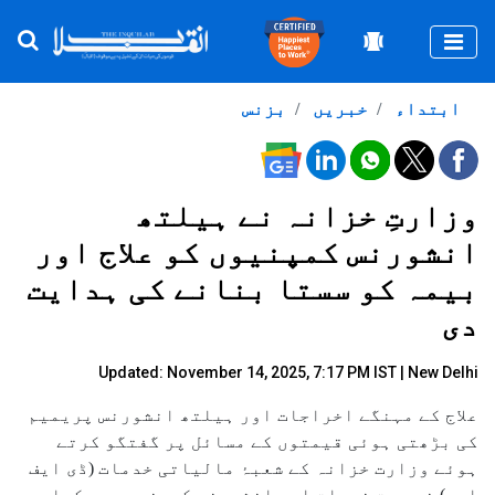
Togg
ابتداء
خبریں
بزنس
وزارتِ خزانہ نے ہیلتھ
انشورنس کمپنیوں کو علاج اور
بیمہ کو سستا بنانے کی ہدایت
دی
Updated: November 14, 2025, 7:17 PM IST | New Delhi
علاج کے مہنگے اخراجات اور ہیلتھ انشورنس پریمیم
کی بڑھتی ہوئی قیمتوں کے مسائل پر گفتگو کرتے
ہوئے وزارت خزانہ کے شعبۂ مالیاتی خدمات (ڈی ایف
ایس) نے صحت خدمات اور انشورنس کمپنیوں سے کہا ہے