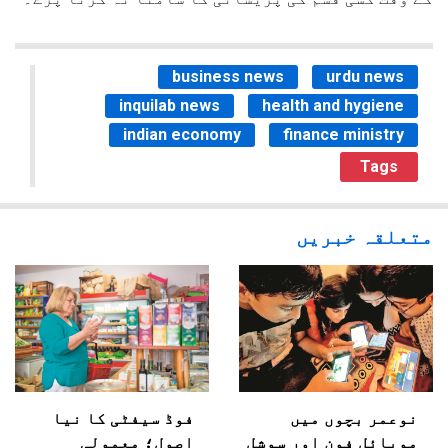
business news
urdu news
inquilab news
health and hygiene
indian economy
finance ministry
Tags
متعلقہ خبریں
نوعمر بچوں میں
فوڈ سیفٹی کا نیا
موبائل فون اور سوشل
اصول؛ معمولی