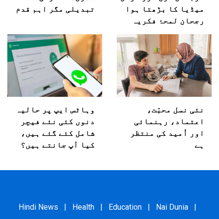
میڈیا کا بڑھتا ہوا
تبدیلی مگر اہم قدم
رجحان لمحۂ فکریہ
نئی نسل محبّت،
وہاٹس ایپ پر حالیہ
اعتماد، رہنمائی
دنوں کئی نئے فیچر
اور اُمید کی منتظر
شامل کئے گئے ہیں،
ہے
کیا آپ جانتے ہیں؟
Hindi News
|
Health
|
Education
|
Nai Dunia
|