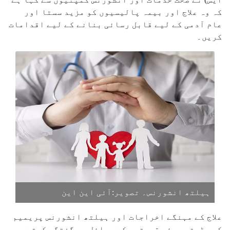
کہ وہ علاج اور بیمہ پالیسیوں کو مزید سستا اور
عام آدمی کے لیے قابل رسائی بنانے کے لیے اقدامات
کریں۔
ہیلتھ انشورنس۔ تصویر:آئی این این
علاج کے مہنگے اخراجات اور ہیلتھ انشورنس پریمیم
کی بڑھتی ہوئی قیمتوں کے مسائل پر گفتگو کرتے