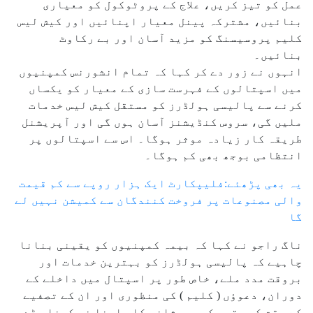
عمل کو تیز کریں، علاج کے پروٹوکول کو معیاری
بنائیں، مشترکہ پینل معیار اپنائیں اور کیش لیس
کلیم پروسیسنگ کو مزید آسان اور بے رکاوٹ
بنائیں۔
انہوں نے زور دے کر کہا کہ تمام انشورنس کمپنیوں
میں اسپتالوں کے فہرست سازی کے معیار کو یکساں
کرنے سے پالیسی ہولڈرز کو مستقل کیش لیس خدمات
ملیں گی، سروس کنڈیشنز آسان ہوں گی اور آپریشنل
طریقہ کار زیادہ موثر ہوگا۔ اس سے اسپتالوں پر
انتظامی بوجھ بھی کم ہوگا۔
یہ بھی پڑھئے:فلیپکارٹ ایک ہزار روپے سے کم قیمت
والی مصنوعات پر فروخت کنندگان سے کمیشن نہیں لے
گا
ناگ راجو نے کہا کہ بیمہ کمپنیوں کو یقینی بنانا
چاہیے کہ پالیسی ہولڈرز کو بہترین خدمات اور
بروقت مدد ملے، خاص طور پر اسپتال میں داخلے کے
دوران، دعوؤں ( کلیم ) کی منظوری اور ان کے تصفیے
کے وقت کسی قسم کی پریشانی کا سامنا نہ کرنا پڑے۔