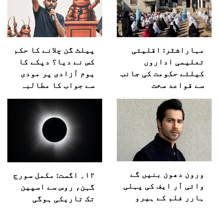
مہاراشٹر: اقلیتی
پیلٹ گن چلانے کا حکم
تعلیمی اداروں
کس نے دیا؟ دپکے کا
کیلئے حکومت کی جانب
یوم آزادی پر مودی
سے قواعد سخت
سے جواب کا مطالبہ
ورون دھون بنیں گے
۱۲؍ اگست: مکمل سورج
وائی آر ایف کی پہلی
گہن، روس سے اسپین
ہارر فلم کے ہیرو
تک تاریکی ہوگی