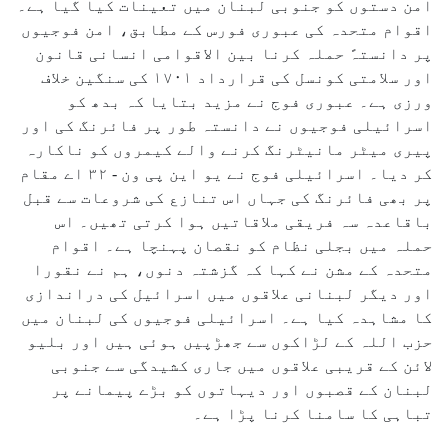
امن دستوں کو جنوبی لبنان میں تعینات کیا گیا ہے۔
اقوام متحدہ کی عبوری فورس کے مطابق، امن فوجیوں
پر دانستہً حملہ کرنا بین الاقوامی انسانی قانون
اور سلامتی کونسل کی قرارداد ۱۷۰۱ کی سنگین خلاف
ورزی ہے۔ عبوری فوج نے مزید بتایا کہ بدھ کو
اسرائیلی فوجیوں نے دانستہ طور پر فائرنگ کی اور
پیری میٹر مانیٹرنگ کرنے والے کیمروں کو ناکارہ
کر دیا۔ اسرائیلی فوج نے یو این پی ون - ۳۲ اے مقام
پر بھی فائرنگ کی جہاں اس تنازع کی شروعات سے قبل
باقاعدہ سہ فریقی ملاقاتیں ہوا کرتی تھیں۔ اس
حملہ میں بجلی نظام کو نقصان پہنچا ہے۔ اقوام
متحدہ کے مشن نے کہا کہ گزشتہ دنوں، ہم نے نقورا
اور دیگر لبنانی علاقوں میں اسرائیل کی دراندازی
کا مشاہدہ کیا ہے۔ اسرائیلی فوجیوں کی لبنان میں
حزب اللہ کے لڑاکوں سے جھڑپیں ہوئی ہیں اور بلیو
لائن کے قریبی علاقوں میں جاری کشیدگی سے جنوبی
لبنان کے قصبوں اور دیہاتوں کو بڑے پیمانے پر
تباہی کا سامنا کرنا پڑا ہے۔