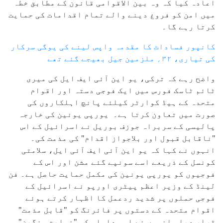
اعادہ کیا کہ وہ بین الاقوامی قانون کے مطابق خطہ
میں امن کو فروغ دینے والے تمام اقدامات کی حمایت
کرتا رہے گا۔
کانپور فسادات کا مقدمہ واپس لینے کی یوگی سرکار
کی تیاری، ۳۲؍ ملزمین جیل بھیجے گئے تھے
واضح رہے کہ ترکی، یو این آئی ایف ایل کی میری
ٹائم ٹاسک فورس میں ایک فوجی دستہ اور اقوام
متحدہ کے ہیڈ کوارٹر کیلئے پانچ اہلکاروں کی
صورت میں تعاون کرتا ہے۔ یورپی یونین کی خارجہ
پالیسی کے سربراہ جوزف بوریل نے اسرائیل کے اس
"ناقابل قبول اور بلاجواز اقدام" کی مذمت کی۔
انہوں نے کہا کہ یو این آئی ایف آئی ایل، سلامتی
کونسل کے ذریعے اسے سونپے گئے مشن اور اس کے
فوجیوں کو یورپی یونین کی مکمل حمایت حاصل ہے۔ فن
لینڈ کے وزیر اعظم پیٹری اورپو نے اسرائیل کے
فوجی حملوں پر شدید ردعمل کا اظہار کرتے ہوئے
اقوام متحدہ کے دستوں پر فائرنگ کو "قابل مذمت"
قرار دیا۔ انہوں نے اس معاملہ کو "نہایت سنگین"