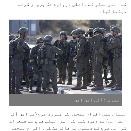
کے اندر بنکر کے داخلی دروازے تک پرواز کرتے
دیکھا گیا۔
تصویر: آئی این این
لبنان میں اقوام متحدہ کی عبوری فوج (یو این آئی
ایف ایل) نے دعویٰ کیا کہ اسرائیلی فوج نے جمعرات
کو امن فوج کے دستوں پر فائرنگ کی۔ اقوام متحدہ