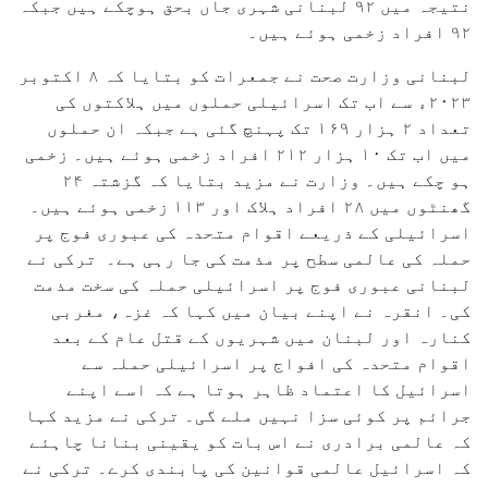
نتیجہ میں ۹۲ لبنانی شہری جاں بحق ہوچکے ہیں جبکہ
۹۲ افراد زخمی ہوئے ہیں۔
لبنانی وزارت صحت نے جمعرات کو بتایا کہ ۸ اکتوبر
۲۰۲۳ء سے اب تک اسرائیلی حملوں میں ہلاکتوں کی
تعداد ۲ ہزار ۱۶۹ تک پہنچ گئی ہے جبکہ ان حملوں
میں اب تک ۱۰ ہزار ۲۱۲ افراد زخمی ہوئے ہیں۔ زخمی
ہو چکے ہیں۔ وزارت نے مزید بتایا کہ گزشتہ ۲۴
گھنٹوں میں ۲۸ افراد ہلاک اور ۱۱۳ زخمی ہوئے ہیں۔
اسرائیلی کے ذریعے اقوام متحدہ کی عبوری فوج پر
حملہ کی عالمی سطح پر مذمت کی جا رہی ہے۔ ترکی نے
لبنانی عبوری فوج پر اسرائیلی حملہ کی سخت مذمت
کی۔ انقرہ نے اپنے بیان میں کہا کہ غزہ، مغربی
کنارہ اور لبنان میں شہریوں کے قتل عام کے بعد
اقوام متحدہ کی افواج پر اسرائیلی حملہ سے
اسرائیل کا اعتماد ظاہر ہوتا ہے کہ اسے اپنے
جرائم پر کوئی سزا نہیں ملے گی۔ ترکی نے مزید کہا
کہ عالمی برادری نے اس بات کو یقینی بنانا چاہئے
کہ اسرائیل عالمی قوانین کی پابندی کرے۔ ترکی نے