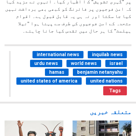
پر "گہری تشویش" ک ا اظہار کیا۔ انہوں نے مزید کہا
کہ امن فوجیوں پر فائرنگ کو کبھی بھی برداشت نہیں
کیا جا سکتا اور نہ ہی یہ قابل قبول ہے۔ اقوام
متحدہ کے امن فوجیوں کی طرف سے پہنا ہوا "نیلا
ہیلمٹ" کا ہر حال میں تقدس کیا جانا چاہئے۔
international news
inquilab news
urdu news
world news
israel
hamas
benjamin netanyahu
united states of america
united nations
Tags
متعلقہ خبریں