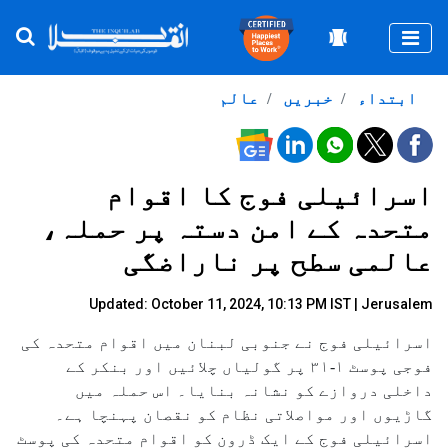
Togg
ابتداء
خبریں
عالم
اسرائیلی فوج کا اقوام
متحدہ کے امن دستہ پر حملہ،
عالمی سطح پر ناراضگی
Updated: October 11, 2024, 10:13 PM IST | Jerusalem
اسرائیلی فوج نے جنوبی لبنان میں اقوام متحدہ کی
فوجی پوسٹ ۱-۳۱ پر گولیاں چلائیں اور بنکر کے
داخلی دروازے کو نشانہ بنایا۔ اس حملہ میں
گاڑیوں اور مواصلاتی نظام کو نقصان پہنچا ہے۔
اسرائیلی فوج کے ایک ڈرون کو اقوام متحدہ کی پوسٹ