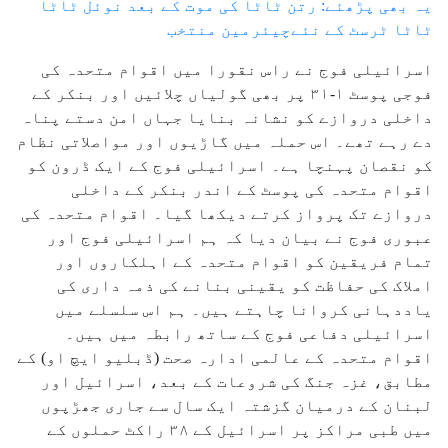
یہ بھی پڑھئے: رتن ٹاٹا کی موت کے بعد نوئل ٹاٹا
ٹاٹا ٹرسٹ کے نئےچیئرمین منتخب
اسرائیلی فوج نے راس نقورا میں اقوام متحدہ کی
فوجی پوسٹ ۱-۳۱ پر بھی گولیاں چلائیں اور بنکر کے
داخلی دروازے کو نشانہ بنایا جہاں امن دستے پناہ
دے رہے تھے۔ اس حملہ میں گاڑیوں اور مواصلاتی نظام
کو نقصان پہنچا ہے۔ اسرائیلی فوج کے ایک ڈرون کو
اقوام متحدہ کی پوسٹ کے اندر بنکر کے داخلی
دروازے تک پرواز کرتے دیکھا گیا۔ اقوام متحدہ کی
عبوری فوج نے بیان دیا کہ ہم اسرائیلی فوج اور
تمام فریقین کو اقوام متحدہ کے اہلکاروں اور
املاک کی حفاظت کو یقینی بنانے کی ذمہ داری کی
یاددہانی کروانا چاہتے ہیں۔ ہم اس سلسلے میں
اسرائیلی دفاعی فوج کے ساتھ رابطہ میں ہیں۔
اقوام متحدہ کے عالمی ادارہ صحت (ڈبلیو ایچ او) کے
مطابق، غزہ جنگ کی شروعات کے بعد، اسرائیل اور
لبنان کے درمیان گزشتہ ایک سال سے جاری جھڑپوں
میں طبی مراکز پر اسرائیل کے ۳۸ راکٹ حملوں کے