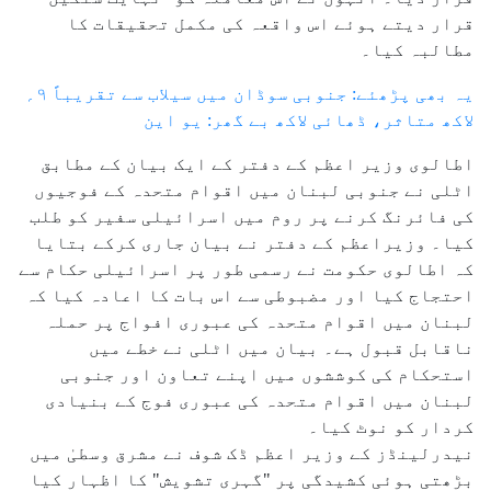
قرار دیتے ہوئے اس واقعہ کی مکمل تحقیقات کا
مطالبہ کیا۔
یہ بھی پڑھئے: جنوبی سوڈان میں سیلاب سے تقریباً ۹؍
لاکھ متاثر، ڈھائی لاکھ بے گھر: یو این
اطالوی وزیر اعظم کے دفتر کے ایک بیان کے مطابق
اٹلی نے جنوبی لبنان میں اقوام متحدہ کے فوجیوں
کی فائرنگ کرنے پر روم میں اسرائیلی سفیر کو طلب
کیا۔ وزیراعظم کے دفتر نے بیان جاری کرکے بتایا
کہ اطالوی حکومت نے رسمی طور پر اسرائیلی حکام سے
احتجاج کیا اور مضبوطی سے اس بات کا اعادہ کیا کہ
لبنان میں اقوام متحدہ کی عبوری افواج پر حملہ
ناقابل قبول ہے۔ بیان میں اٹلی نے خطے میں
استحکام کی کوششوں میں اپنے تعاون اور جنوبی
لبنان میں اقوام متحدہ کی عبوری فوج کے بنیادی
کردار کو نوٹ کیا۔
نیدرلینڈز کے وزیر اعظم ڈک شوف نے مشرق وسطیٰ میں
بڑھتی ہوئی کشیدگی پر "گہری تشویش" کا اظہار کیا