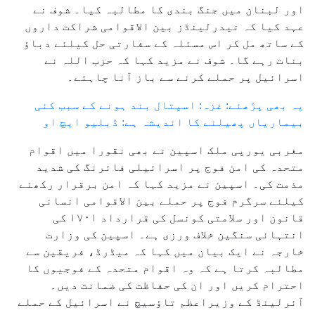
اور لبنان میں جنگ بندی کا مطالبہ کیا۔ شوف نے
عہد کیا کہ نیدرلینڈز بین الاقوامی شراکت داروں
کے ساتھ مل کر اس مسئلہ کے سفارتی حل کیلئے دباؤ
بنات رہے گا۔ شوف نے مزید کہا کہ حزب اللہ نے
اسرائیل پر حملے کرنے سے باز آنا چاہئے۔
یہ بھی پڑھئے: غزہ: اسپتال بند ہونے کے سبب کئی
بیماریاں پھیلنے کا اندیشہ ہے: ڈبلیو ایچ او
مغربی یورپی ملک اسپین نے بھی نقورا میں اقوام
متحدہ کی امن فوج پر اسرائیلی فائرنگ کی شدید
مذمت کی۔ اسپین نے مزید کہا کہ امن برقرار رکھنے
کیلئے سرگرم فوج پر حملے بین الاقوامی انسانی
قانون اور سلامتی کونسل کی قرارداد ۱۷۰۱ کی
انتہائی سنگین خلاف ورزی ہے۔ اسپین کی وزارت
خارجہ نے ایک بیان میں کہا کہ میڈرڈ، فریقین سے
مطالبہ کرتا ہے کہ وہ اقوام متحدہ کے فوجیوں کا
احترام کریں اور ان کی حفاظت کی ضمانت دیں۔
آئرلینڈ کے وزیراعظم تاؤسیچ نے اسرائیل کے حملے