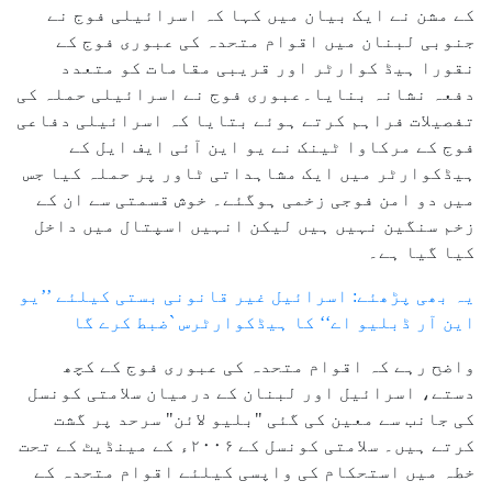
کے مشن نے ایک بیان میں کہا کہ اسرائیلی فوج نے
جنوبی لبنان میں اقوام متحدہ کی عبوری فوج کے
نقورا ہیڈ کوارٹر اور قریبی مقامات کو متعدد
دفعہ نشانہ بنایا۔عبوری فوج نے اسرائیلی حملہ کی
تفصیلات فراہم کرتے ہوئے بتایا کہ اسرائیلی دفاعی
فوج کے مرکاوا ٹینک نے یو این آئی ایف ایل کے
ہیڈکوارٹر میں ایک مشاہداتی ٹاور پر حملہ کیا جس
میں دو امن فوجی زخمی ہوگئے۔ خوش قسمتی سے ان کے
زخم سنگین نہیں ہیں لیکن انہیں اسپتال میں داخل
کیا گیا ہے۔
یہ بھی پڑھئے: اسرائیل غیر قانونی بستی کیلئے ’’یو
این آر ڈبلیو اے‘‘ کا ہیڈکوارٹرس `ضبط کرے گا
واضح رہے کہ اقوام متحدہ کی عبوری فوج کے کچھ
دستے، اسرائیل اور لبنان کے درمیان سلامتی کونسل
کی جانب سے معین کی گئی "بلیو لائن" سرحد پر گشت
کرتے ہیں۔ سلامتی کونسل کے ۲۰۰۶ء کے مینڈیٹ کے تحت
خطہ میں استحکام کی واپسی کیلئے اقوام متحدہ کے