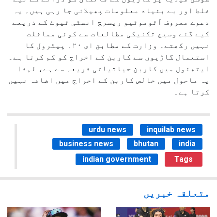
غلط اور بے بنیاد معلومات پھیلائی جا رہی ہیں۔ یہ
دعوے معروف آٹوموٹیو ریسرچ انسٹی ٹیوٹ کے ذریعے
کیے گئے وسیع تکنیکی مطالعات سے کوئی مماثلت
نہیں رکھتے۔ وزارت کے مطابق ای ۲۰؍ پیٹرول کا
استعمال گاڑیوں سے کاربن کے اخراج کو کم کرتا ہے۔
ایتھنول میں کاربن حیاتیاتی ذریعہ سے ہے، لہذا
یہ ماحول میں خالص کاربن کے اخراج میں اضافہ نہیں
کرتا ہے۔
urdu news
inquilab news
business news
bhutan
india
indian government
Tags
متعلقہ خبریں