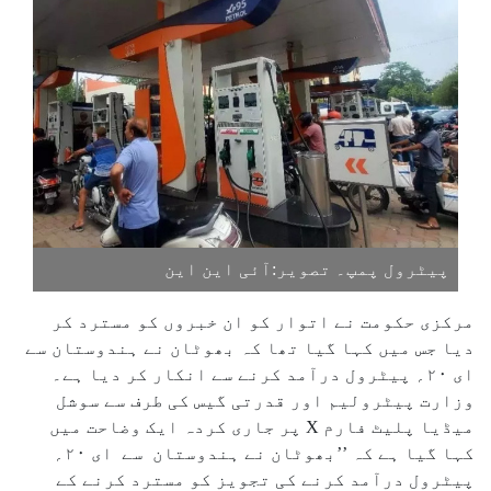
پیٹرول پمپ۔ تصویر:آئی این این
مرکزی حکومت نے اتوار کو ان خبروں کو مسترد کر
دیا جس میں کہا گیا تھا کہ بھوٹان نے ہندوستان سے
ای ۲۰؍ پیٹرول درآمد کرنے سے انکار کر دیا ہے۔
وزارت پیٹرولیم اور قدرتی گیس کی طرف سے سوشل
میڈیا پلیٹ فارم X پر جاری کردہ ایک وضاحت میں
کہا گیا ہے کہ ’’بھوٹان نے ہندوستان سے ای ۲۰؍
پیٹرول درآمد کرنے کی تجویز کو مسترد کرنے کے