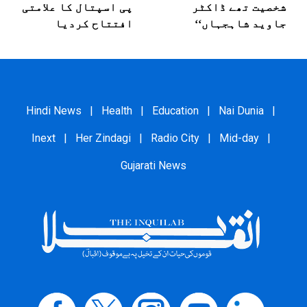
شخصیت تھے ڈاکٹر
پی اسپتال کا علامتی
جاوید شاہجہاں‘‘
افتتاح کردیا
Hindi News
|
Health
|
Education
|
Nai Dunia
|
Inext
|
Her Zindagi
|
Radio City
|
Mid-day
|
Gujarati News