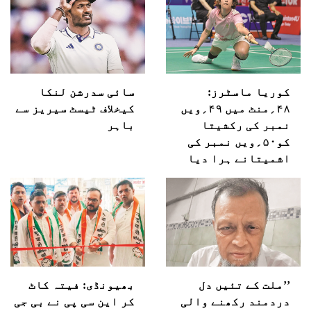
کوریا ماسٹرز:
سائی سدرشن لنکا
۴۸؍منٹ میں ۴۹؍ویں
کیخلاف ٹیسٹ سیریز سے
نمبر کی رکشیتا
باہر
کو۵۰؍ویں نمبر کی
اشمیتانے ہرا دیا
’’ملت کے تئیں دل
بھیونڈی: فیتہ کاٹ
دردمند رکھنے والی
کر این سی پی نے بی جی