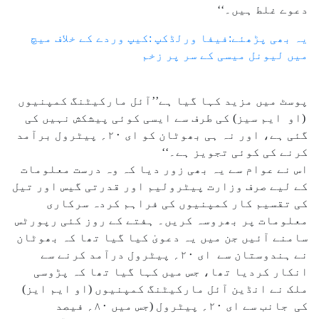
دعوے غلط ہیں۔‘‘
یہ بھی پڑھئے:فیفا ورلڈکپ :کیپ وردے کے خلاف میچ
میں لیونل میسی کے سر پر زخم
پوسٹ میں مزید کہا گیا ہے’’آئل مارکیٹنگ کمپنیوں
(او ایم سیز) کی طرف سے ایسی کوئی پیشکش نہیں کی
گئی ہے، اور نہ ہی بھوٹان کو ای ۲۰؍ پیٹرول برآمد
کرنے کی کوئی تجویز ہے۔‘‘
اس نے عوام سے یہ بھی زور دیا کہ وہ درست معلومات
کے لیے صرف وزارت پیٹرولیم اور قدرتی گیس اور تیل
کی تقسیم کار کمپنیوں کی فراہم کردہ سرکاری
معلومات پر بھروسہ کریں۔ ہفتے کے روز کئی رپورٹس
سامنے آئیں جن میں یہ دعویٰ کیا گیا تھا کہ بھوٹان
نے ہندوستان سے ای ۲۰؍ پیٹرول درآمد کرنے سے
انکار کردیا تھا، جس میں کہا گیا تھا کہ پڑوسی
ملک نے انڈین آئل مارکیٹنگ کمپنیوں (او ایم ایز)
کی جانب سے ای ۲۰؍ پیٹرول (جس میں ۸۰؍ فیصد