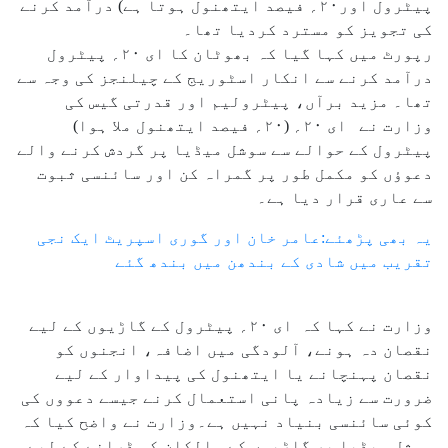
پیٹرول اور۲۰؍ فیصد ایتھنول ہوتا ہے) درآمد کرنے
کی تجویز کو مسترد کردیا تھا۔
رپورٹ میں کہا گیا کہ بھوٹان کا ای ۲۰؍ پیٹرول
درآمد کرنے سے انکار اسٹوریج کے چیلنجز کی وجہ سے
تھا۔ مزید برآں، پیٹرولیم اور قدرتی گیس کی
وزارت نے ای ۲۰؍ (۲۰؍ فیصد ایتھنول ملا ہوا)
پیٹرول کے حوالے سے سوشل میڈیا پر گردش کرنے والے
دعوؤں کو مکمل طور پر گمراہ کن اور سائنسی ثبوت
سے عاری قرار دیا ہے۔
یہ بھی پڑھئے:عامر خان اور گوری اسپریٹ ایک نجی
تقریب میں شادی کے بندھن میں بندھ گئے
وزارت نے کہا کہ ای ۲۰؍ پیٹرول کے گاڑیوں کے لیے
نقصان دہ ہونے، آلودگی میں اضافہ، انجنوں کو
نقصان پہنچانے یا ایتھنول کی پیداوار کے لیے
ضرورت سے زیادہ پانی استعمال کرنے جیسے دعووں کی
کوئی سائنسی بنیاد نہیں ہے۔وزارت نے واضح کیا کہ
سوشل میڈیا پر گاڑیوں کے مالکان کو ڈرانے کے لیے