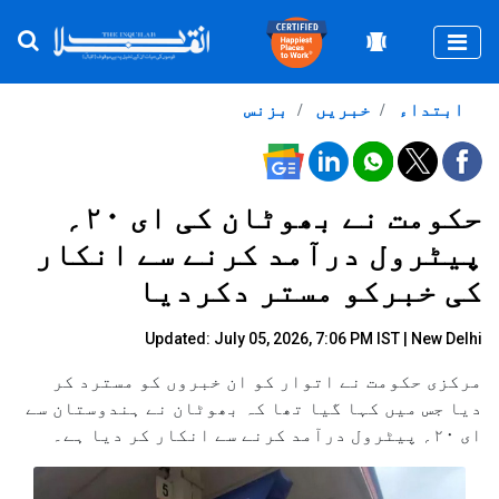
Togg
ابتداء
خبریں
بزنس
حکومت نے بھوٹان کی ای ۲۰؍
پیٹرول درآمد کرنے سے انکار
کی خبرکو مستر دکردیا
Updated: July 05, 2026, 7:06 PM IST | New Delhi
مرکزی حکومت نے اتوار کو ان خبروں کو مسترد کر
دیا جس میں کہا گیا تھا کہ بھوٹان نے ہندوستان سے
ای ۲۰؍ پیٹرول درآمد کرنے سے انکار کر دیا ہے۔