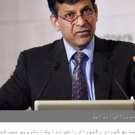
ویر:آئی این این
کے سابق گورنر رگھورام راجن نے ایک انٹرویو میں کہ