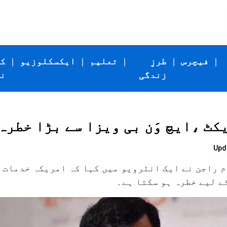
|
فیچرس
|
طرزِ
|
تعلیم
|
ایکسکلوزیو
|
ک
زندگی
ن
ٹ ،ایچ وَن بی ویزا سے بڑا خطرہ
Upd
 راجن نے ایک انٹرویو میں کہا کہ امریکہ خدمات پ
کے لیے خطرہ ہو سکتا ہے۔