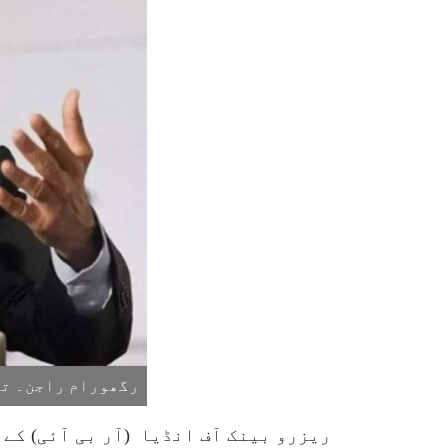
رگھورام راجن۔ تص
ریزرو بینک آف انڈیا (آر بی آئی) 