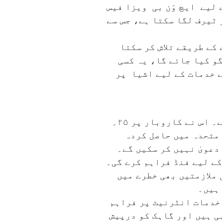
 لیے ایچ وَن بی ویزا فیس
 ٹیرف لگا سکتا ہے، جس سے
کے طریقے تلاش کر سکتا
گو کیا جائے گا، یہ کسی
ے خدمات کے لیے اشیا پر
ہائر ایکٹ کا مقصد آؤٹ سورسنگ کو مہنگا بنا کر امریکہ میں ملازمتوں کی حفاظت کرنا ہے۔ اس نے کاروبار پر ۲۵؍
 متحدہ میں حاصل کردہ
عویٰ نہیں کر سکیں گے۔
کے لیے فنڈ فراہم کرے گی۔
 ملازمتیں بھی خطرے میں
 ہیں۔
 خدمات انٹرنیٹ پر فراہم
ی ہیں اور گاہک کو درپیش