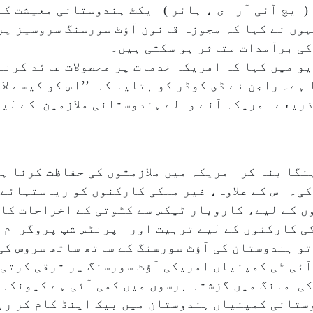
ایچ آئی آر ای ، ہائر ) ایکٹ ہندوستانی معیشت کے
وں نے کہا کہ مجوزہ قانون آؤٹ سورسنگ سروسیز پر
کی برآمدات متاثر ہو سکتی ہیں۔
و میں کہا کہ امریکہ خدمات پر محصولات عائد کرنے 
ہے۔ راجن نے ڈی کوڈر کو بتایا کہ ’’اس کو کیسے لا
ذریعے امریکہ آنے والے ہندوستانی ملازمین کے لی
 کی۔ اس کے علاوہ، غیر ملکی کارکنوں کو ریاستہائے
 کے لیے، کاروبار ٹیکس سے کٹوتی کے اخراجات کا د
کی کارکنوں کے لیے تربیت اور اپرنٹس شپ پروگرام 
و ہندوستان کی آؤٹ سورسنگ کے ساتھ ساتھ سروس کی
ٓئی ٹی کمپنیاں امریکی آؤٹ سورسنگ پر ترقی کرتی
کی مانگ میں گزشتہ برسوں میں کمی آئی ہے کیونکہ
وستانی کمپنیاں ہندوستان میں بیک اینڈ کام کر رہ