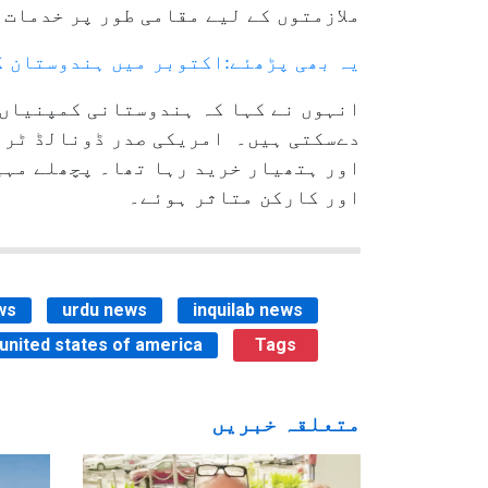
ملازمتوں کے لیے مقامی طور پر خدمات 
یہ بھی پڑھئے:اکتوبر میں ہندوستان ک
انہوں نے کہا کہ ہندوستانی کمپنیاں 
اور ہتھیار خرید رہا تھا۔ پچھلے مہین
اور کارکن متاثر ہوئے۔
ws
urdu news
inquilab news
united states of america
Tags
متعلقہ خبریں