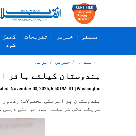
ممبئی
|
خبریں
|
تفریحات
|
کھیل
کود
ابتداء
خبریں
بزنس
ہندوستان کیلئے ہائر ایک
ated: November 03, 2025, 6:50 PM IST | Washington
ہندوستان پر امریکی محصولات: رگھورام
طریقے تلاش کر سکتا ہے، جو نئی دہلی 