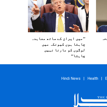
حہ
’’میں ایران کے ساتھ معاہدہ
چاہتا ہوں کیونکہ میں
لوگوں کو مارنا نہیں
چاہتا‘‘
Hindi News
|
Health
|
E