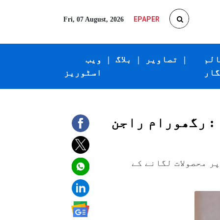
EPAPER
Fri, 07 August, 2026
الم
|
تصاویر
|
بلاگ
|
ویب
گار
اسٹوریز
 : رگھورام راجن
ر محصولات لگانے کے