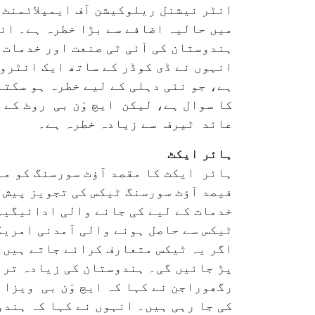
انٹر نیشنل ریلوکیشن آف ایمپلائمنٹ (
میں حالیہ اضافے سے بڑا خطرہ ہے۔ انہ
ہندوستان کی آئی ٹی صنعت اور خدمات 
انہوں نے ڈی کوڈر کے ساتھ ایک انٹروی
ہے، جو نئی دہلی کے لیے خطرہ ہو سکتا 
کا سوال ہے، لیکن ایچ وَن بی روٹ کے 
عائد ٹیرف سے زیادہ خطرہ ہے۔
ہائر ایکٹ
فیصد آؤٹ سورسنگ ٹیکس کی تجویز پیش
خدمات کے لیے کی جانے والی ادائیگیوں
ٹیکس سے حاصل ہونے والی آمدنی امری
اگر یہ ٹیکس متعارف کرائے جاتے ہیں ت
پڑ جائیں گی۔ ہندوستان کی زیادہ تر ا
رگھوراجن نے کہا کہ ایچ وَن بی ویزا 
کی جا رہی ہیں۔ انہوں نے کہا کہ ہند