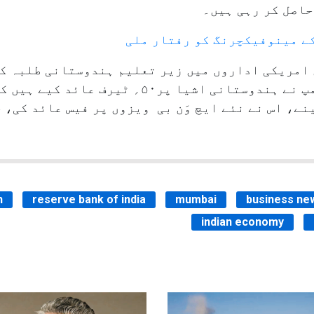
حاصل کر رہی ہیں۔
ے مینوفیکچرنگ کو رفتار ملی
امریکی اداروں میں زیر تعلیم ہندوستانی طلبہ کو
دےسکتی ہیں۔ امریکی صدر ڈونالڈ ٹرمپ نے ہندوستانی 
ے، اس نے نئے ایچ وَن بی ویزوں پر فیس عائد کی، 
n
reserve bank of india
mumbai
business ne
indian economy