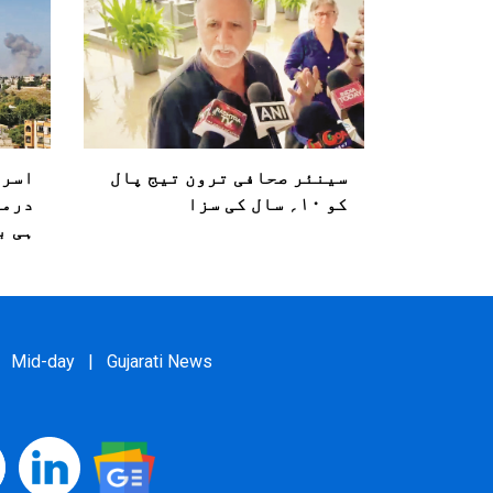
سینئر صحافی ترون تیج پال
اسرا
کو ۱۰؍ سال کی سزا
درمی
ہی ب
Mid-day
|
Gujarati News