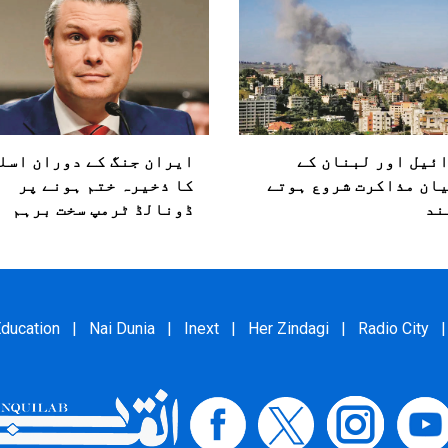
ئیل اور لبنان کے
ایران جنگ کے دوران اسل
ان مذاکرت شروع ہوتے
کا ذخیرہ ختم ہونے پر
ند
ڈونالڈ ٹرمپ سخت برہم
ducation
|
Nai Dunia
|
Inext
|
Her Zindagi
|
Radio City
|