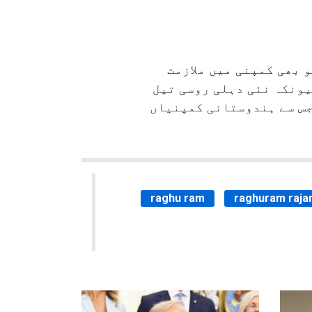
 بھی کمپنی میں ملازمت
اشیا پر۵۰؍ ٹیرف عائد کیے ہیں کیونکہ نئی دہلی روسی تیل
جس سے ہندوستانی کمپنیاں
raghu ram
raghuram raja