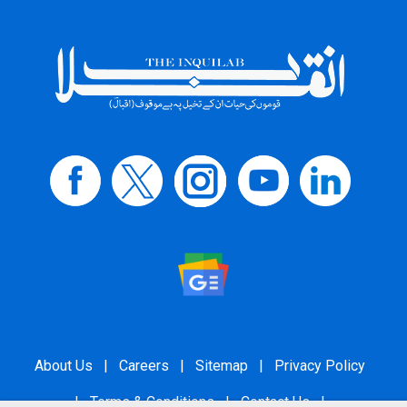
About Us
|
Careers
|
Sitemap
|
Privacy Policy
|
Terms & Conditions
|
Contact Us
|