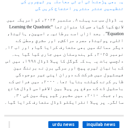
یہ بھی پڑھئے: ٹی ای ٹی معاملہ پر ٹیچروں کی
تنظیمیں جنتر منترپر احتجاج کریں گی
یہ ڈوڈل سب سے پہلے ۸؍ ستمبر ۲۰۲۴ء کو امریکہ میں
لانچ کیا گیا، جس کا عنوان تھا “Learning the Quadratic
Equation”۔ بعد ازاں اسے برطانیہ، اسپین، ہالینڈ،
اٹلی، پولینڈ، مصر، مراکش، اور مشرقِ وسطیٰ کے
دیگر ممالک میں بھی متعارف کرایا گیا، اور اب ۱۲؍
نومبر ۲۰۲۵ء کو ہندوستان میں جاری کیا گیا ہے۔
دلچسپ بات یہ ہے کہ گوگل کا پہلا ڈوڈل ۱۹۹۸ء میں اس
کے بانیان لیری پیج اور سرگی برن نے برننگ مین
فیسٹیول میں شرکت کے دوران اپنی غیر موجودگی
ظاہر کرنے کیلئے بنایا تھا۔ ۲۰۰۰ء میں فرانس کے
باسٹیل ڈے کے موقع پر پہلا بین الاقوامی ڈوڈل شائع
ہوا، جبکہ ۲۰۱۰ء میں مشہور گیم پیک مین کی ۳۰؍
سالگرہ پر پہلا انٹرایکٹو ڈوڈل متعارف کرایا گیا۔
urdu news
inquilab news