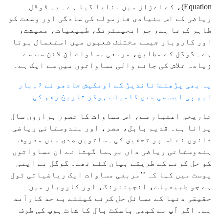
Equation)، کے اعزاز میں بنایا گیا ہے۔ یہ ڈوڈل
ریاضی کے اس بنیادی فارمولے کی سادگی اور وسعت کو
ظاہر کرتا ہے، جو انجینئرنگ، طبیعیات، معیشت،
اور کاروبار جیسے مختلف شعبوں میں استعمال ہوتا
ہے۔ گوگل کے مطابق، مربعی مساوات آن لائن سب سے
زیادہ تلاش کی جانے والی مساواتوں میں سے ایک ہے۔
یہ بھی پڑھئے: ناندیڑ کے اومکیش جادھو نے ۶؍بار
ایم پی ایس سی میں کامیاب ہوکر تاریخ رقم کی
تاریخی اعتبار سے، اس مساوات کا تصور ہزاروں سال
پرانا ہے۔ قدیم بابل، مصر، اور ہندوستانی ریاضی
دانوں نے اس پر تحقیق کی۔ ساتویں صدی میں معروف
ہندوستانی ریاضی داں برہما گپتا نے ان مساواتوں
کو حل کرنے کے طریقے بیان کئے تھے۔ گوگل نے اپنی
پوسٹ میں کہا کہ ’’مربعی مساوات ایک ریاضیاتی ٹول
ہے جو طبیعیات، انجینئرنگ، اور کاروبار میں
حقیقی دنیا کے مسائل حل کرنے کیلئے بے حد کارآمد
ہے۔ اگر آپ نے کبھی باسکٹ بال کا شاٹ ہوپ کی طرف