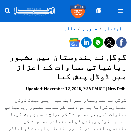
Togg
ابتداء
خبریں
عالم
گوگل نے ہندوستان میں مشہور
ریاضیاتی مساوات کے اعزاز
میں ڈوڈل پیش کیا
Updated: November 12, 2025, 7:36 PM IST | New Delhi
گوگل نے ہندوستان میں ایک نیا اینی میٹڈ ڈوڈل
متعارف کرایا ہے جو دنیا کی سب سے مشہور ریاضیاتی
مساوات ’’مربعی مساوات‘‘ کو خراجِ تحسین پیش کرتا
ہے۔ یہ ڈوڈل ریاضی کی اس بنیادی مساوات کی
سائنسی، انجینئرنگ اور اقتصادی اہمیت کو اجاگر