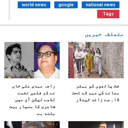
world news
google
national news
Tags
متعلقہ خبریں
فٹ پاتھوں کو بہتر
راجہ مہدی علی خاں
بنانے کی مہم کے تحت
نے کم فلمی نغمے
۱۵؍ سے زائد ٹینڈر
لکھے لیکن اُن میں
شاعری کا معیار بہت
بلند ہے