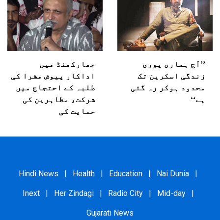
’’آج ہماری پوری
جھارکھنڈ میں
زندگی اسکرین تک
اداکار پیوش مشرا کی
محدود ہوکر رہ گئی
طلبہ کے احتجاج میں
ہے‘‘
شرکت، مظاہرین کی
حمایت کی
Hindi News
|
Health
|
Education
|
Nai Dunia
|
Inext
|
Her Zindagi
|
Radio City
|
Mid-day
|
Gujarati News