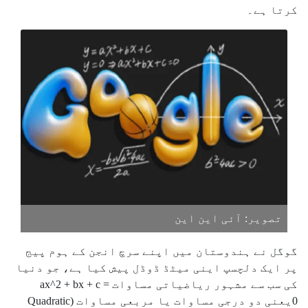
کرتا ہے۔
تصویر: آئی این این
گوگل نے ہندوستان میں اپنے سرچ انجن کے ہوم پیج
پر ایک دلچسپ اینی میٹڈ ڈوڈل پیش کیا ہے، جو دنیا
کی سب سے مشہور ریاضیاتی مساوات ax^2 + bx + c =
0یعنی دو درجی مساوات یا مربعی مساوات (Quadratic