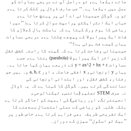
جاتے دیکھا ہے، تو دراصل آپ نے مربعی مساوات کو
عمل میں دیکھا ہے۔‘‘ جب صارف ڈوڈل پر کلک کرتا ہے،
تو وہ گوگل جیمینائی اے آئی پر پہنچ جاتا ہے،
جہاں ایک انٹرایکٹو پرامپٹ سوال کرتا ہے: ’’میرا
ریاضی کا ہوم ورک کہتا ہے کہ باسکٹ بال کھلاڑی کا
شاٹ ایک پیرابولا کے پیچھے چلتا ہے، مربعی مساوات
یہاں کیسے فٹ ہوتی ہے؟‘‘
جیمینائی وضاحت کرتا ہے کہ گیند کا راستہ کششِ ثقل
کے زیرِ اثر ایک پیرابولا (parabola) بنتا ہے، جسے
مساوات y = ax^2 + bx + c کے ذریعے بیان کیا جاتا ہے۔
یہاں y اونچائی، x افقی فاصلہ، اور a, b, c وہ ہیں جو
رفتار، کششِ ثقل، اور ابتدائی اونچائی کی
نمائندگی کرتے ہیں۔ گوگل کا کہنا ہے کہ یہ ڈوڈل
نہ صرف STEM تعلیم (سائنس، ٹیکنالوجی،
انجینئرنگ، اور ریاضی) کی اہمیت کو اجاگر کرتا ہے
بلکہ طلبہ کو ریاضی کے عملی استعمال سمجھنے کا
ایک تفریحی طریقہ بھی فراہم کرتا ہے، خاص طور پر
’’بیک ٹو اسکول‘‘ سیزن کے دوران۔