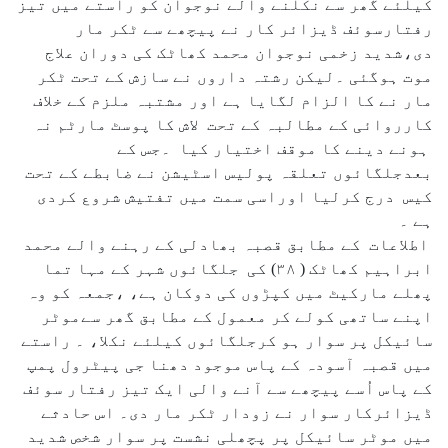
کیلئے گھر سے نکلنے والے نوجوان کو راستے میں تیز
رفتارسوئف ڈیزائر کار نے پیچھے سے ٹکر مار
دی،شدید زخمی نوجوان محمد کھاٹک کی دوران علاج
موت ہوگئی ۔لیکن رشتہ داروں نے سازش کے تحت ٹکر
مار نے کا الزام لگایا ہے اور مشتبہ ملزم کے خلاف
کارروائی کے مطالبہ کے تحت لاش کا پوسٹ مارٹم نہ
ہونے دینے کا موقف اختیار کیا ۔جس کے
بعدجلگائوں تعلقہ پولیس اسٹیشن نے ضابطے کے تحت
کیس درج کرلیا اوراسی سمت میں تفتیش شروع کردی
ہے ۔
اطلاعات کے مطابق قصبہ بھادلی کے رہنے والے محمد
ابراہیم کھاٹک ( ۳۸) کی جلگائوں شہر کے مہا تما
پھلے مارکیٹ میں کپڑوں کی دوکان ہے، ،جمعہ کو وہ
اپنے ساتھی کولے کر معمول کے مطابق گھر سےموٹر
سائیکل پر سوار ہو کرجلگائوں کیلئے نکلا، ۔ راستے
میں قصبہ آسودہ کے پاس موجود دھنا جی پیٹرول پمپ
کے پاس اُسے پیچھے سے آنے والی ایک تیز رفتار سوئف
ڈیزائرکار سوار نے زودار ٹکر مار دی۔ اس حادثے
میں موٹر سائیکل پر پچھلی نشست پر سوار شخص شدید