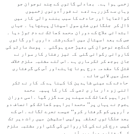
زخمی ہوا ہے۔ بھادلی گائوں کے چند نوجوان جو
وہاں سے گزررہے تھے نے فوراًدونوں زخمیوں
کواٹھایا اور حادثے کا سبب بننے والی کار میں
ڈال کر جلگائوں ضلع سول اسپتال پہنچایا ۔ جہاں
ابتدائی علاج کے دوران محمد کھاٹک نے دم توڑ دیا ۔
جس کے بعد اسپتال میں اسکےرشتہ داروں اور گائوں
کےکچھ نوجوان کی بھیڑ جمع ہوگئی ۔ پوسٹ مارٹم کی
کاروائی رکوائی گئی کہ تیز رفتار کار سوار نے
جان بوجھ کر ٹکرماری ہے ۔اس لئے مشتبہ ملزم خلاف
قتل کا مقدمہ درج ہونا چاہئےاور اُس کی گرفتاری
عمل میں لائی جائے ۔
حادثے کے عینی شاہدین کا کہنا ہے کہ کار نے ٹکر
اتنی زو دار مار ی تھی کہ کار کا پہیہ محمد
ابراہیم کھاٹک کے سینے پر سے گزر گیا ۔اسی دوران
ہجوم نے یہاں پر’’ محمدابراہیم کھاٹک کو انصاف دو
، آروپی کو گرفتار کرو‘‘ جیسے نعرے لگائے ۔اس کے
بعد جلگائوں تعلقہ پولیس اسٹیشن میں رات دیر تک
کیس درج کرنے کی کارروائی کی گئی اور مشتبہ ملزم
کی گرفتاری عمل میں آئی ہے ۔