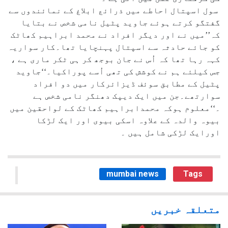
سول اسپتال احاطے میں ذرائع ابلاغ کے نمائندوں سے
گفتگو کرتے ہوئے جاوید پٹیل نامی شخص نے بتایا
کہ’’میں نے اور دیگر افراد نے محمد ابراہیم کھاٹک
کو جائے حادثہ سے اسپتال پہنچایا تھا۔کار سواریہ
کہہ رہا تھا کہ اُس نے جان بوجھ کر ہی ٹکر ماری ہے ،
جس کیلئے ہم نے کوشش کی تھی اُسے پوراکیا۔‘‘جاوید
پٹیل کے مطابق سوئف ڈیزائرکار میں دو افراد
سوارتھے۔جن میں ایک دیپک دھنگر نامی شخص ہے
۔‘‘معلوم ہوکہ محمدابراہیم کھاٹک کے لواحقین میں
بیوہ والدہ کے علاوہ اسکی بیوی اور ایک لڑکا
اورایک لڑکی شامل ہیں ۔
mumbai news
Tags
متعلقہ خبریں