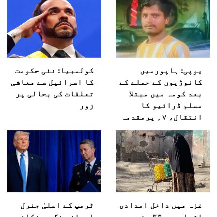
یوپی: ہاپورمیں
کولمبیا: نئی حکومت
کانوڑیوں کے حملے کے
کا اسرائیل سے معاشی
بعد کومہ میں مبتلا
تعلقات کی بحالی پر
مسلم ڈرائیو کا
زور
انتقال، ۷؍ پرمقدمہ
غزہ میں داخل امدادی
ٹرمپ کے اعلیٰ جنرل
اشیاء میں۳۳؍ فیصد
ایران جنگ سے نکلنے