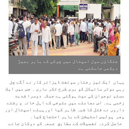
جلگاؤں سول اسپتال میں چوکی کے باہر بھیڑ
دیکھی جاسکتی ہے
یہاں ایک تیز رفتار سوئفٹ ڈیزائر کار نے آگے چل
رہی موٹر سائیکل کو بری طرح ٹکر ماری ۔ جس میں ایک
مسلم نوجوان کی موت ہوگئی ہے جبکہ دوسرا شدید
زخمی ہے۔ اس معاملے میں متوفی کے اہل خانہ و رشتے
داروں نے قتل کا شبہ ظاہر کیا اورپہلے اسپتال اور
پھر پولیس اسٹیشن کے باہر احتجاج کیا۔
حاصل کردہ تفصیلات کے مطابق جمعہ کو دوکان جانے