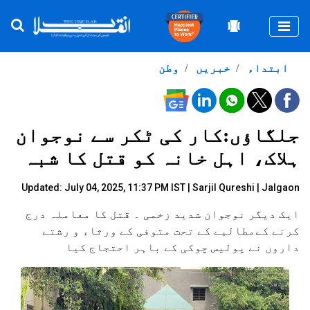
Togg
ابتداء
خبریں
وطن
جلگاؤں:کار کی ٹکر سے نوجوان
ہلاک، اہل خانہ کو قتل کا شبہ
Updated: July 04, 2025, 11:37 PM IST |
Sarjil Qureshi
| Jalgaon
ایک دیگر نوجوان شدید زخمی ۔ قتل کا معاملہ درج
کرنے کےمطالبے کے تحت متوفی کے ورثاء و رشتے
داروں نے پولیس چوکی کے باہر احتجاج کیا