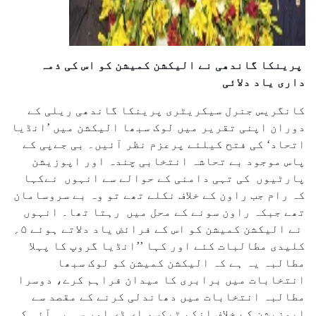
پرینکا گاندھی نے الیکشن کمیشن کو اس کی ذمہ
داری یاد دلائی
کانگریس جنرل سیکریٹری پرینکا گاندھی ریلی کے
دوران اپنی تقریر میں لوک سبھا الیکشن میں ’انڈیا
اتحاد‘ کی فتح کیلئے پرعزم نظر آئیں۔ بی جےپی کے
پاس موجود بے تحاشہ انتخابی چندہ اور اپوزیشن
پارٹیوں کی تہی دامنی کے حوالے سے انہوں نےکہا
کہ رام جب راون کے خلاف نکلے تھے تو وہ بے سروسامان
تھے جبکہ راون سونے کے محل میں رہتا تھا۔ انہوں
نے الیکشن کمیشن کو اس کے فرائض یاد دلاتے ہوئے ۵؍
کلیدی مطالبات کئے اور کہا ’’انڈیا گروپ کا پہلا
مطالبہ یہ ہے کہ الیکشن کمیشن کو لوک سبھا
انتخابات میں برابری کا میدان فراہم کرے، دوسرا
مطالبہ انتخابات میں دھاندلی کرنے کے مقصد سے
اپوزیشن کے خلاف انکم ٹیکس، ای ڈی اور سی بی آئی کی