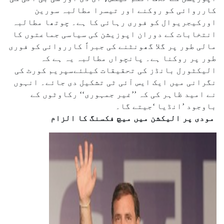
کارروائی کو روکنے اور تیسرا مطالبہ سورین
اورکیجریوال کو فوری رہائی کا ہے۔ چوتھا مطالبہ
انتخابات کے دوران اپوزیشن کی سیاسی جماعتوں کا
مالی طور پر گلا گھونٹنے کی جبراً کارروائی کو فوری
طور پر روکنا ہے۔ پانچواں مطالبہ یہ ہے کہ
الیکٹورل بانڈز کی تحقیقات کیلئےسپریم کورٹ کی
نگرانی میں ایک ایس آئی ٹی تشکیل دی جائے۔ انہوں
نے امید ظاہر کی کہ ’’غیر جمہوری‘‘ رکاوٹوں کے
باوجود ’انڈیا ‘جیتے گا۔
مودی پر الیکشن میں میچ فکسنگ کا الزام