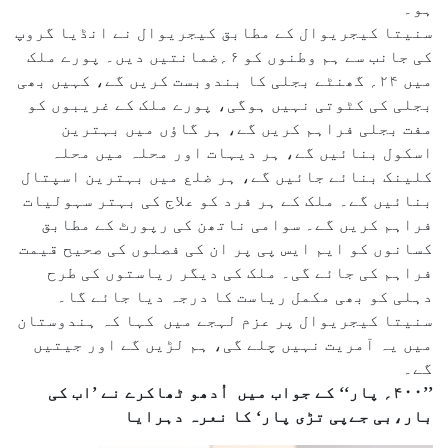
ہو۔
سنیتا کیجریوال کے مطابق کیجریوال نے انڈیا گروپ
کی جانب سے ہم وطنوں کو ۶؍ضمانتیں دیں۔ پورے ملک
میں ۲۴؍ گھنٹے بجلی کا بندوبست کریں گے، کہیں بھی
بجلی کی کٹوتی نہیں ہوگی، پورے ملک کے غریبوں کو
مفت بجلی فراہم کریں گے، ہر گاؤں میں بہترین
اسکول بنائیں گے، ہر دیہات اور محلہ میں محلہ
کلینک بنائے جائیں گے، ہر ضلع میں بہترین اسپتال
بنائیں گے۔ ملک کے ہر فرد کو علاج کی بہتر سہولیات
فراہم کریں گے۔ سوامی ناتھن کی رپورٹ کے مطابق
کسانوں کو ایم ایس پی پر ان کی فصلوں کی صحیح قیمت
فراہم کی جائے گی۔ ملک کی دیگر ریاستوں کی طرح
دہلی کو بھی مکمل ریاست کا درجہ دیا جائے گا۔
سنیتا کیجریوال پر عزم لہجے میں کہا کہ ہندوستان
میں یہ آمریت نہیں چلے گی، ہم لڑیں گے اور جیتیں
گے۔
’’۴۰۰؍ پار‘‘ کے جواب میں اُدھو ٹھاکرے نے ’اب کی
بار،بی جےپی تڑی پار‘ کا نعرہ دہرایا