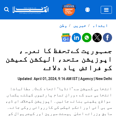
Togg
ابتداء
خبریں
وطن
جمہوریت کےتحفظ کا نعرہ،
اپوزیشن متحد، الیکشن کمیشن
کو فرائض یاد دلائے
Updated: April 01, 2024, 9:16 AM IST |
Agency
| New Delhi
انتخابی کمیشن سے ’انڈیا‘ اتحاد کے۵؍ مطالبات :
انتخابی مہم کے دوران تمام پارٹیوں کیلئے یکساں
مواقع یقینی بنائے جائیں۔ اپوزیشن کیخلاف ای ڈی،
سی بی آئی اور انکم ٹیکس کی کارروائی روکی جائے۔
سابق وزرائے اعلیٰ ہیمنت سورین اور کیجریوال کو