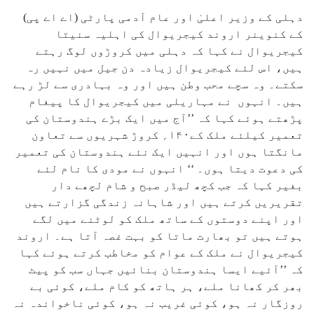
دہلی کے وزیر اعلیٰ اور عام آدمی پارٹی (اے اے پی)
کے کنوینر اروند کیجریوال کی اہلیہ سنیتا
کیجریوال نے کہا کہ دہلی میں کروڑوں لوگ رہتے
ہیں، اس لئے کیجریوال زیادہ دن جیل میں نہیں رہ
سکتے۔ وہ سچے محب وطن ہیں اور وہ بہادری سے لڑ رہے
ہیں۔ انہوں نے مہاریلی میں کیجریوال کا پیغام
پڑھتے ہوئے کہا کہ ’’آج میں ایک بڑے ہندوستان کی
تعمیر کیلئے ملک کے۱۴۰؍ کروڑ شہریوں سے تعاون
مانگتا ہوں اور انہیں ایک نئے ہندوستان کی تعمیر
کی دعوت دیتا ہوں۔ ‘‘ انہوں نے مودی کا نام لئے
بغیر کہا کہ جب کچھ لیڈر صبح و شام لچھے دار
تقریریں کرتے ہیں اور شاہانہ زندگی گزارتے ہیں
اور اپنے دوستوں کے ساتھ ملک کو لوٹنے میں لگے
ہوتے ہیں تو بھارت ماتا کو بہت غصہ آتا ہے۔ اروند
کیجریوال نے ملک کے عوام کو مخاطب کرتے ہوئے کہا
کہ ’’آئیے ایسا ہندوستان بنائیں جہاں سب کو پیٹ
بھر کر کھانا ملے، ہر ہاتھ کو کام ملے، کوئی بے
روزگار نہ ہو، کوئی غریب نہ ہو، کوئی ناخواندہ نہ