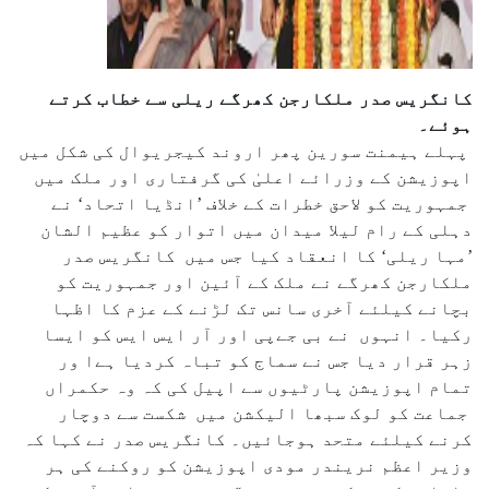
کانگریس صدر ملکارجن کھرگے ریلی سے خطاب کرتے
ہوئے۔
پہلے ہیمنت سورین پھر اروند کیجریوال کی شکل میں
اپوزیشن کے وزرائے اعلیٰ کی گرفتاری اور ملک میں
جمہوریت کو لاحق خطرات کے خلاف ’انڈیا اتحاد‘ نے
دہلی کے رام لیلا میدان میں اتوار کو عظیم الشان
’مہا ریلی‘ کا انعقاد کیا جس میں کانگریس صدر
ملکارجن کھرگے نے ملک کے آئین اور جمہوریت کو
بچانے کیلئے آخری سانس تک لڑنے کے عزم کا اظہا
رکیا۔ انہوں نے بی جےپی اور آر ایس ایس کو ایسا
زہر قرار دیا جس نے سماج کو تباہ کردیا ہےا ور
تمام اپوزیشن پارٹیوں سے اپیل کی کہ وہ حکمراں
جماعت کو لوک سبھا الیکشن میں شکست سے دوچار
کرنے کیلئے متحد ہوجائیں۔ کانگریس صدر نے کہا کہ
وزیر اعظم نریندر مودی اپوزیشن کو روکنے کی ہر