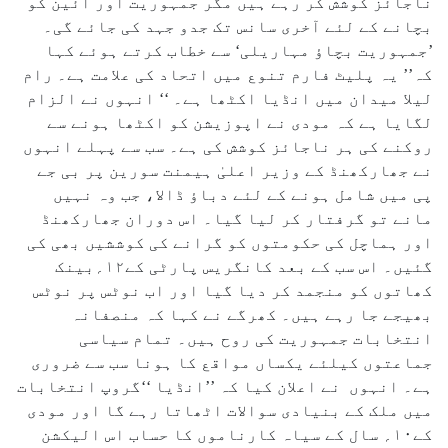
ناجائز کوشش کر رہے ہیں مگر جمہوریت اور آئین کو
بچانے کے لئے آخری سانس تک جدو جہد کی جائے گی۔
’جمہوریت بچاؤ مہاریلی‘ سے خطاب کرتے ہوئے کہا
کہ’’ یہ پلیٹ فارم تنوع میں اتحاد کی علامت ہے۔ رام
لیلا میدان میں انڈیا اکٹھا ہے۔ ‘‘ انہوں نے الزام
لگایا ہے کہ مودی نے اپوزیشن کو اکٹھا ہونے سے
روکنے کی ہر ناجائز کوشش کی ہے۔ سب سے پہلے انہوں
نے جھارکھنڈ کے وزیر اعلیٰ ہیمنت سورین پر بی جے
پی میں شامل ہونے کے لئے دباؤ ڈالا، جب وہ نہیں
مانے تو گرفتار کر لیا گیا۔ اس دوران جھارکھنڈ
اور ہماچل کی حکومتوں کو گرانے کی کوششیں بھی کی
گئیں۔ اس سب کے بعد کانگریس پارٹی کے۱۲؍بینک
کھاتوں کو منجمد کر دیا گیا اور اب نوٹس پر نوٹس
بھیجے جا رہے ہیں۔ کھرگے نے کہا کہ منصفانہ
انتخابات جمہوریت کی روح ہیں۔ تمام سیاسی
جماعتوں کیلئے یکساں مواقع کا ہونا سب سے ضروری
ہے۔ انہوں نے اعلان کیا کہ ’’انڈیا ‘‘گروپ انتخابات
میں ملک کے بنیادی سوالات اٹھاتا رہے گا اور مودی
کے۱۰؍ سال کے سیاہ کارناموں کا حساب اس الیکشن