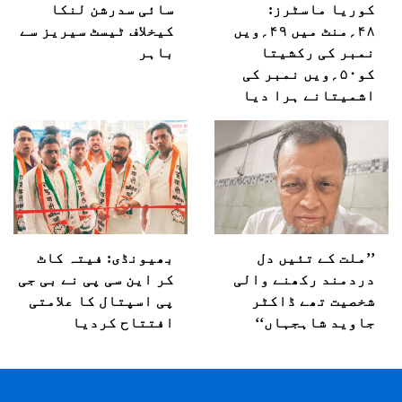
کوریا ماسٹرز:
سائی سدرشن لنکا
۴۸؍منٹ میں ۴۹؍ویں
کیخلاف ٹیسٹ سیریز سے
نمبر کی رکشیتا
باہر
کو۵۰؍ویں نمبر کی
اشمیتانے ہرا دیا
’’ملت کے تئیں دل
بھیونڈی: فیتہ کاٹ
دردمند رکھنے والی
کر این سی پی نے بی جی
شخصیت تھے ڈاکٹر
پی اسپتال کا علامتی
جاوید شاہجہاں‘‘
افتتاح کردیا