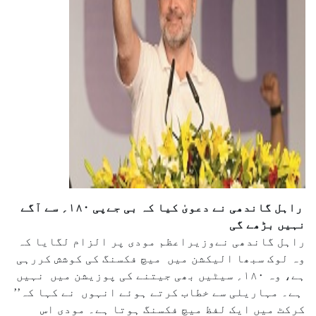
راہل گاندھی نے دعویٰ کیا کہ بی جےپی ۱۸۰؍ سے آگے
نہیں بڑھے گی
راہل گاندھی نےوزیراعظم مودی پر الزام لگایا کہ
وہ لوک سبھا الیکشن میں میچ فکسنگ کی کوشش کررہی
ہے، وہ ۱۸۰؍ سیٹیں بھی جیتنے کی پوزیشن میں نہیں
ہے۔ مہاریلی سے خطاب کرتے ہوئے انہوں نے کہا کہ’’
کرکٹ میں ایک لفظ میچ فکسنگ ہوتا ہے۔ مودی اس