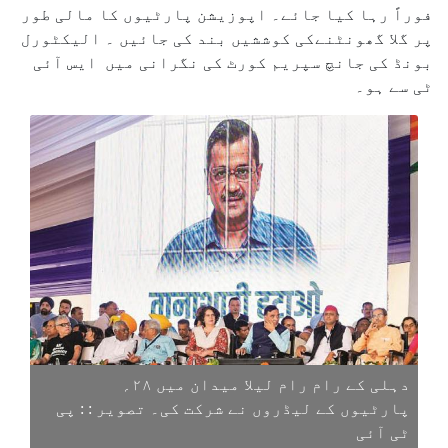
فوراً رہا کیا جائے۔ اپوزیشن پارٹیوں کا مالی طور
پر گلا گھونٹنےکی کوششیں بند کی جائیں ۔ الیکٹورل
بونڈ کی جانچ سپریم کورٹ کی نگرانی میں ایس آئی
ٹی سے ہو۔
دہلی کے رام رام لیلا میدان میں ۲۸؍
پارٹیوں کے لیڈروں نے شرکت کی۔ تصویر : : پی
ٹی آئی