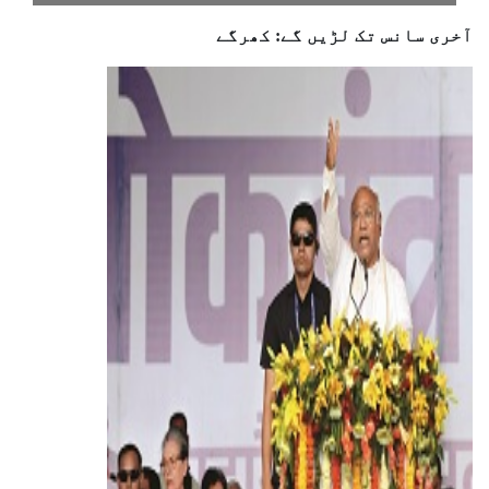
آخری سانس تک لڑیں گے: کھرگے