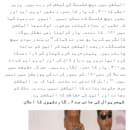
الیکشن میں میچ فکسنگ کی کوشش کر رہے ہیں۔ وزیر
اعظم کا۴۰۰؍ کے پار کا نعرہ، بغیر ای وی ایم اور
بغیر میچ فکسنگ کے ممکن نہیں۔ انہوں نے دعویٰ کیا
کہ حکمراں محاذ کیلئے موجودہ لوک سبھا الیکشن
میں ۱۸۰؍ کا ہندسہ پار کرلینا بھی مشکل ہوگا۔
کانگریس کے سابق صدر نے کہاکہ’’نریندر مودی میچ
فکسنگکے ذریعے الیکشن جیت کر آئین کو بدلنا
چاہتے ہیں۔ پلیئرخرید کر، کپتان کو ڈرا دھمکا
کر، امپائروں پر دباؤ ڈال کر اور ای وی ایم کے دم
پر۴۰۰؍ پار کا نعرہ لگارہے ہیں۔ جب کہ حقیقت میں
سب ملا کر بھی۱۸۰؍کو عبور کرنے کی پوزیشن میں نہیں
ہیں۔ ‘‘ راہل گاندھی نے متنبہ کیا کہ یہ الیکشن
صرف حکومت بنانے کا الیکشن نہیں ہے، یہ ملک کو
بچانے اور آئین کی حفاظت کا الیکشن ہے۔
کیجریوال کی جانب سے ۶؍ گارنٹیوں کا اعلان