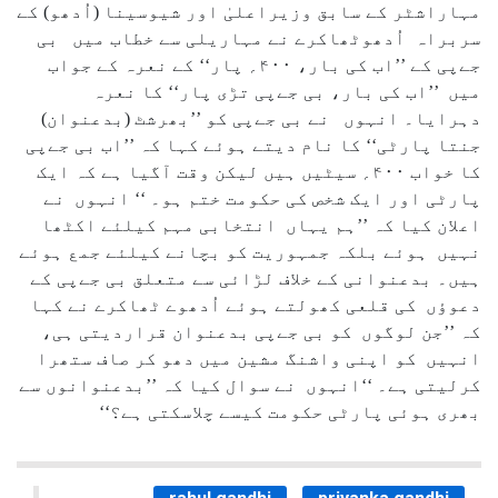
مہاراشٹر کے سابق وزیراعلیٰ اور شیوسینا (اُدھو) کے
سربراہ اُدھوٹھاکرے نے مہاریلی سے خطاب میں بی
جےپی کے ’’اب کی بار، ۴۰۰؍ پار‘‘ کے نعرہ کے جواب
میں ’’اب کی بار، بی جےپی تڑی پار‘‘ کا نعرہ
دہرایا۔ انہوں نے بی جےپی کو ’’بھرشٹ (بدعنوان)
جنتا پارٹی‘‘ کا نام دیتے ہوئے کہا کہ ’’اب بی جےپی
کا خواب ۴۰۰؍ سیٹیں ہیں لیکن وقت آگیا ہے کہ ایک
پارٹی اور ایک شخص کی حکومت ختم ہو۔ ‘‘ انہوں نے
اعلان کیا کہ ’’ہم یہاں انتخابی مہم کیلئے اکٹھا
نہیں ہوئے بلکہ جمہوریت کو بچانے کیلئے جمع ہوئے
ہیں۔ بدعنوانی کے خلاف لڑائی سے متعلق بی جےپی کے
دعوؤں کی قلعی کھولتے ہوئے اُدھوے ٹھاکرے نے کہا
کہ ’’جن لوگوں کو بی جےپی بدعنوان قراردیتی ہی،
انہیں کو اپنی واشنگ مشین میں دھو کر صاف ستھرا
کرلیتی ہے۔ ‘‘انہوں نے سوال کیا کہ ’’بدعنوانوں سے
بھری ہوئی پارٹی حکومت کیسے چلاسکتی ہے؟‘‘