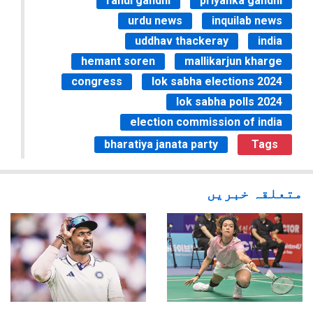
rahul gandhi
priyanka gandhi
urdu news
inquilab news
uddhav thackeray
india
hemant soren
mallikarjun kharge
congress
lok sabha elections 2024
lok sabha polls 2024
election commission of india
bharatiya janata party
Tags
متعلقہ خبریں