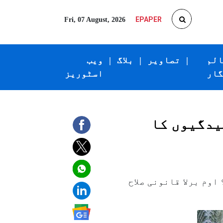
EPAPER
Fri, 07 August, 2026
الم
|
تصاویر
|
بلاگ
|
ویب
گار
اسٹوریز
یدگیوں کا
وہ کس میں ضم ہوگا؟ اوم برلا قانونی صلاح