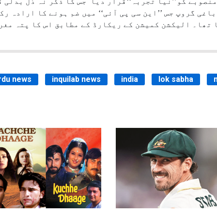
منصوبے کو’’نیا تجربہ‘‘قرار دیا جس کا ذکر نہ دَل بدلی 
غی گروپ جس ’’این سی پی آئی‘‘ میں ضم ہونے کا ارادہ رک
جسٹر ڈکرایا تھا۔ الیکشن کمیشن کے ریکارڈ کے مطابق اس کا پتہ
rdu news
inquilab news
india
lok sabha