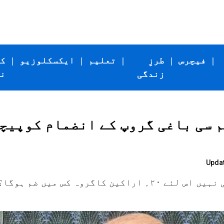
|
فیچرس
|
طرزِ
|
تعلیم
|
ایکسکلوزیو
|
ک
زندگی
ن
یم سی باغی گروپ کے انضمام کوپیچ
Updat
پارٹی کا پارلیمنٹ میں کوئی وجود ہی نہیں اس لئے ۲۰؍ اراکین کاگر