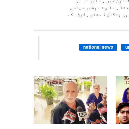
قانون میں ہے اور نہ ہی
ھتا ہے ا س نے بطور سیاسی
 مغربی بنگال کے ضلع ہاوڑہ کے
national news
u