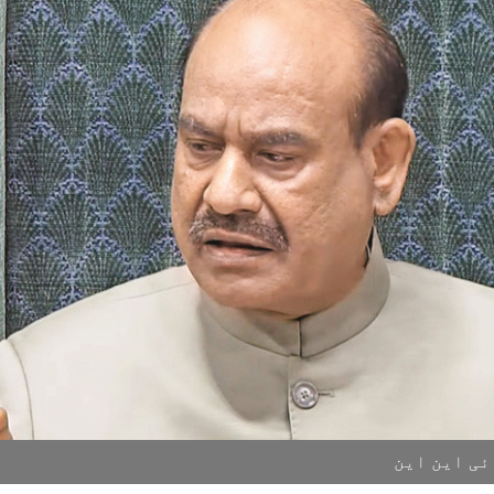
ٓئی این این