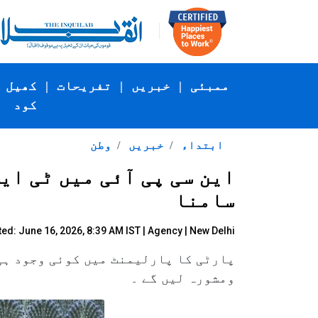
ممبئی
|
خبریں
|
تفریحات
|
کھیل
کود
ابتداء
خبریں
وطن
این سی پی آئی میں ٹی ا
سامنا
ed: June 16, 2026, 8:39 AM IST |
Agency
| New Delhi
ومشورہ لیں گے ۔