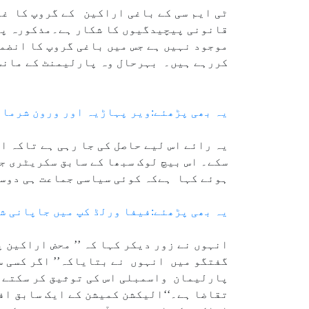
ٹی ایم سی کے باغی اراکین کے گروپ کا غیر
قانونی پیچیدگیوں کا شکار ہے۔مذکورہ پار
موجود نہیں ہے جس میں باغی گروپ کا انضما
کررہے ہیں۔ بہرحال وہ پارلیمنٹ کے مانسو
یہ بھی پڑھئے:ویر پہاڑیہ اور ورون شرما ای
یہ رائے اس لیے حاصل کی جا رہی ہے تاکہ ا
ہوئے کہا ہےکہ کوئی سیاسی جماعت ہی دوسر
یہ بھی پڑھئے:فیفا ورلڈ کپ میں جاپانی ش
انہوں نے زور دیکر کہا کہ ’’ محض اراکین 
گفتگو میں انہوں نے بتایاکہ’’ اگر کسی س
پارلیمان واسمبلی اس کی توثیق کر سکتے ہ
تقاضا ہے۔‘‘الیکشن کمیشن کے ایک سابق افس