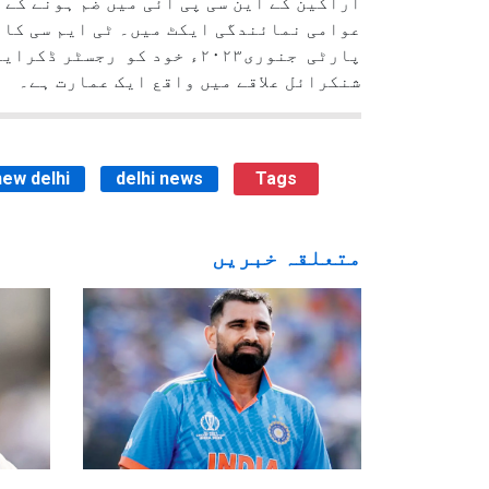
اراکین کے این سی پی آئی میں ضم ہونے کے 
عوامی نمائندگی ایکٹ میں۔ ٹی ایم سی کا با
پارٹی جنوری۲۰۲۳ء خود کو ر
شنکرائل علاقے میں واقع ایک عمارت ہے۔
new delhi
delhi news
Tags
متعلقہ خبریں