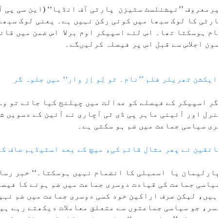
معروف ’’نیشنلسٹ سٹیزن پارٹی آف انڈیا‘‘ (این سی پی ا
ٹی کا لوک سبھا میں کوئی رکن نہیں ہے۔ یعنی لوک سبھا
م ہوسکتا تھا۔ اس لئے اسپیکر اوم برلا اس ضمن میں قان
ن اجلاس سے قبل اس پر فیصلہ کرلیںگے۔
کشن تھریلر فلم ’’نام۔ ٹو لِو اِز وار‘‘ میں جلوہ گر
گر اسپیکر کے فیصلے کو عدالت میں چیلنج کیا جائے تو و
ی سیاسی جماعت میں ضم ہو سکتی ہے۔
ائقین نے پھر مثال قائم کی، میچ کے بعد اسٹیڈیم صاف کی
پارلیمان یا اسمبلی کا انضمام نہیں ہوسکتا۔‘‘ خبر رساں
یاسی جماعت کی قیادت دوسری جماعت میں ضم ہونے کا فیصل
یں، لیکن صرف اراکین خود کسی دوسری جماعت میں ضم نہیں
ر، جو سیاسی جماعتوں سے متعلق معاملات دیکھتے رہے ہیں