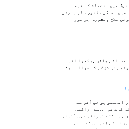
ٓئی) میں انضمام کا فیصلہ
 میں اس کی قانون ساز پارٹی
ونی صلاح ومشورہ پر غور
ہ عدالتی جانچ پرکھرا اتر
سکے۔ اس بیچ لوک سبھا کے سابق سکریٹری جنرل اور آئینی ماہر پی ڈی ٹی آچاری نے آئین کے دسویں شیڈول کی شق۴؍ کا حوالہ دیتے
ا
 ایجنسی پی ٹی آئی سے
ہ کرے تو اس کے اراکین
 ہو سکتے کیونکہ یہی آئینی
، نے ٹی ایم سی کے باغی