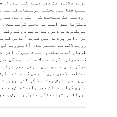
میںگہرے بادلوں کے باعث دن کے وقت ان
پڑا۔اتر پردیش میں شدید آندھی کے با
روپے لاگت سے تعمیر شدہ آڈیٹوریم کی
طوفان کے م
کا دروازہ گرنے سے 9
سرگرمیاں جاری ہیں۔دہلی میں خراب مو
مختلف علاقوں میں آندھی کے ساتھ با
جاری کیا ہے۔ ان میں راجستھان، مدھ
ہریانہ،اتراکھنڈ،ہماچل پردیش،جموں 