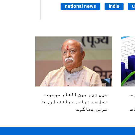
national news
india
u
ہلی سہ
جین زی، جین الفا، موجودہ
نسل سے زیادہ دیانتدارہے:
ت
موہن بھاگوت