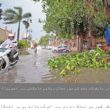
ی بارش کے بعد کی صورتحال دیکھی جاسکتی ہے۔ تصویر: آئ
 طور پر دستک دے دی ہے۔ اس کے ساتھ ہی یہ تلنگان