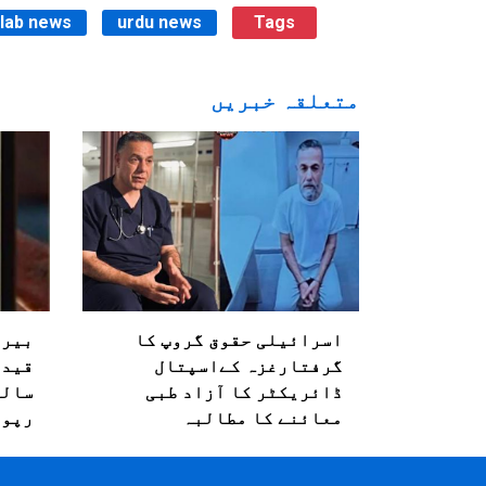
ilab news
urdu news
Tags
متعلقہ خبریں
اسرائیلی حقوق گروپ کا
بیرو
گرفتارغزہ کےاسپتال
قیدی
ڈائریکٹر کا آزاد طبی
معائنے کا مطالبہ
رپور