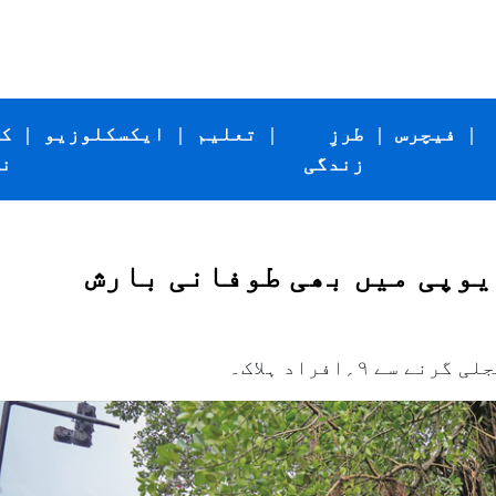
|
فیچرس
|
طرزِ
|
تعلیم
|
ایکسکلوزیو
|
ک
زندگی
ن
یوپی میں بھی طوفانی بارش
ے ۹؍افراد ہلاک۔