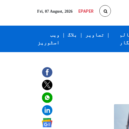
EPAPER
Fri, 07 August, 2026
الم
|
تصاویر
|
بلاگ
|
ویب
گار
اسٹوریز