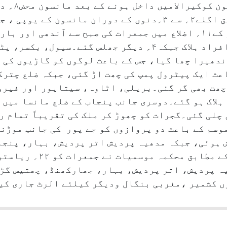
پہنچ چکا ہے۔محکمہ موسمیات کے مطابق اگلے۲؍ سے ۳؍دنوں کے دوران
اودیشہ تک پہنچنے کا امکان ہے۔بہار کے۱۱؍ اضلاع میں جمعرات کی صبح سے 
کھگڑیا میں آسمانی بجلی گرنے سے۵؍ افراد ہلاک جبکہ۴؍ دیگر جھلس گ
دھیرا چھا گیا، جس کے باعث لوگوں کو گاڑیوں کی ہی
عث ایک پیٹرول پمپ کی چھت اڑ گئی، جبکہ ضلع چترک
 چھت بھی گر گئی۔بریلی، اٹاوہ، سیتاپور اور فیروز
ختلف واقعات میں۴؍ افراد ہلاک ہو گئے۔دوسری جانب پنجاب کے ضلع مان
 سالہ بچے کی جان چلی گئی۔گجرات کو چھوڑ کر ملک کی تقریباً 
سم کے باعث دو پروازوں کو جے پور کی جانب موڑنا
رش ہوئی، جبکہ مدھیہ پردیش اتر پردیش، بہار، پنج
میں بھی بارش ریکارڈ کی گئی۔
یہ پردیش، اتر پردیش، بہار، جھارکھنڈ، چھتیس گڑ
کشمیر ،مغربی بنگال ودیگر کیلئے الرٹ جاری کی