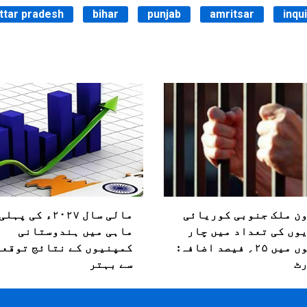
ttar pradesh
bihar
punjab
amritsar
inqu
ن ملک جنوبی کوریائی
مالی سال ۲۰۲۷ء کی پ
وں کی تعداد میں چار
ماہی میں ہندوستانی
سالوں میں ۲۵؍ فیصد اضافہ:
کمپنیوں کے نتائج توقعا
ٹ
سے بہتر