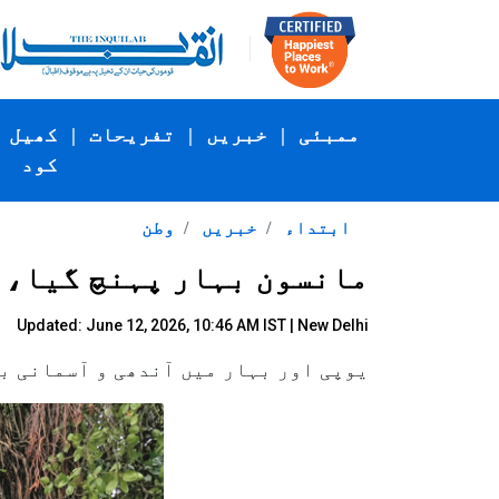
ممبئی
|
خبریں
|
تفریحات
|
کھیل
کود
ابتداء
خبریں
وطن
مانسون بہار پہنچ گیا، 
Updated: June 12, 2026, 10:46 AM IST | New Delhi
یوپی اور بہار میں آندھی و آسمانی بجلی گرنے س