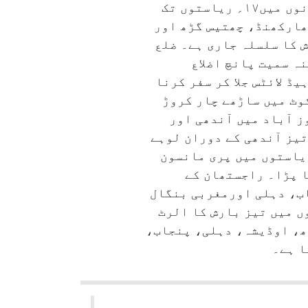
مزید علاقوں تک بھی پہنچ گیا ہے۔۴؍ جون کوکیرالامیں داخل ہونے کے بعد مانسون محض۸؍ دنوں میں۱۷؍ ریاستوں تک
 مانسون کے یوپی ، جھارکھنڈ، چھتیس گڑھ اور
آندھی اور بارش کا سلسلہ جاری ہے۔ ضلع
ئے۔سپول، بکسر، پٹنہ سمیت پانچ اضلاع
ڈ لائٹس جلا کر سفر کرنا
وٹ میں ساڑھے چار کروڑ
 آباد میں آندھی اور
سا میں تیز آندھی کے دوران لوہے
تمام ریاستوں میں پری مانسون
 پڑا۔ راجستھان کے
اب، دہلی اورمغربی بنگال
رپورٹ کے مطابق محکمہ موسمیات نے جمعرات کو ۲۲؍ ریاستوں میں تیز بارش کا الرٹ
ھ، اوڈیشہ، دہلی، پنجاب،
ا ہے۔