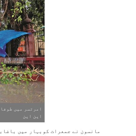
امرتسر میں طوفان
این این
مانسون نے جمعرات کوبہار میں باضابطہ