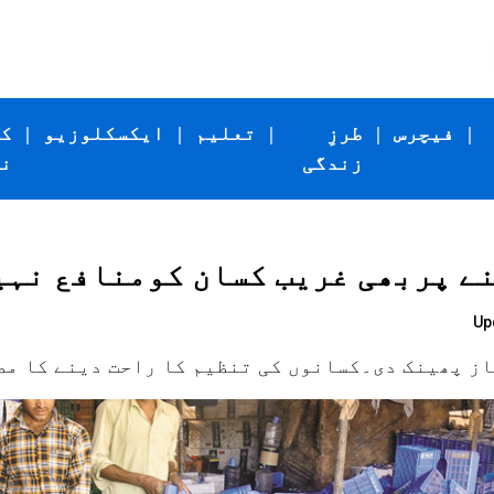
|
فیچرس
|
طرزِ
|
تعلیم
|
ایکسکلوزیو
|
ک
زندگی
ن
Up