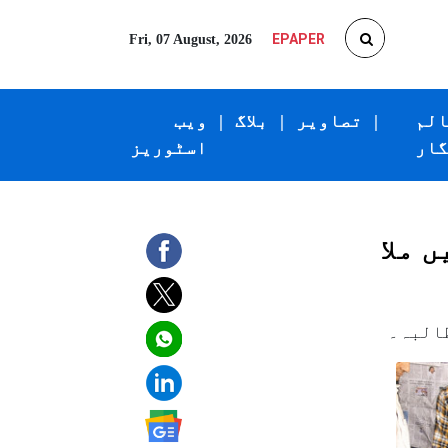
EPAPER
Fri, 07 August, 2026
الم
|
تصاویر
|
بلاگ
|
ویب
گار
اسٹوریز