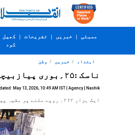
ممبئی
|
خبریں
|
تفریحات
|
کھیل
کود
ابتداء
خبریں
وطن
ناسک :۲۵؍بوری پیازبیچنے پربھی غریب کسان کومنافع نہیں ملا
dated: May 13, 2026, 10:49 AM IST |
Agency
| Nashik
ایک ہزار ۲۶۲؍ روپے ملنے پر بقیہ پیاز پھینک دی۔کسانوں کی تنظیم کا راحت دینے کا مطالبہ۔