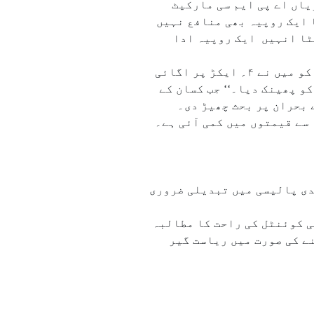
 سالہ کسان پرکاش گلادھر نے ۴؍ ایکڑ پر پیاز اگائی تھی اور پیاز کی۲۵؍ بوریاں اے پی ایم سی مارکیٹ
 انہیں فی کلو پیاز کا ایک روپیہ بھی منافع نہیں
ٹا انہیں ایک روپیہ ادا
ٹائمزآف انڈیا کی خبر کے مطابق کسان پرکاش گلادھر نے افسوس کا اظہار کرتے ہوئے کہاکہ ’’۳؍ مئی کو میں نے ۴؍ ایکڑ پر اگائی
از کو پھینک دیا۔‘‘ جب کسان کے
 بحران پر بحث چھیڑ دی۔
سے قیمتوں میں کمی آئی ہے۔
دی پالیسی میں تبدیلی ضروری
 فارمرس اسوسی ایشن نے ان کسانوں کیلئے فوری طور پر۱۵۰۰؍ روپے فی کوئنٹل کی راحت کا مطالبہ
 نہ ملنے کی صورت میں ریاست گیر