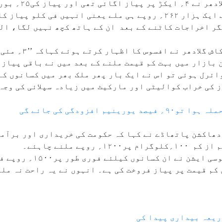
کے وروڈی گاؤں کے۴۵؍
میں فروخت کیلئے لائے تھے مگر انہیں صرف ایک ہزار ۲۶۲؍ روپے ہی ملے یعنی
گر اخراجات کاٹنے کے بعد ان کے ہاتھ کچھ نہیں لگا، ال
خت کیں لیکن بازار میں بہت کم قیمت ملنے کے بعد میں نے باقی پی
ائرل ہوئی تو اس نے ایک بار پھر ملک بھر میں کسانوں کے
ز کی خراب کوالیٹی اور مارکیٹ میں زیادہ سپلائی کی وجہ 
افزودگی کی جائے گی
دھاکشن پاتھاڈے نے کہا کہ حکومت کی خریداری اور برآم
ے ملنے چاہئے۔
دریں اثناء مہاراشٹرا اونین
پچھلے ۴؍،۵؍مہینوں میں کم قیمت پر پیاز فروخت کی ہے۔ انہوں نے یہ راحت
ریعہ بیداری پیدا کی