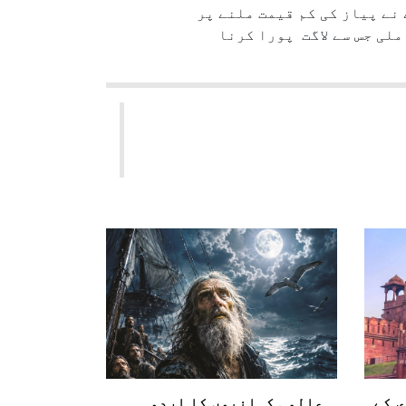
نے پیاز کی کم قیمت ملنے پر
م ملی جس سے لاگت پورا کرنا
ی کے
عالمی کہانیوں کا اردو