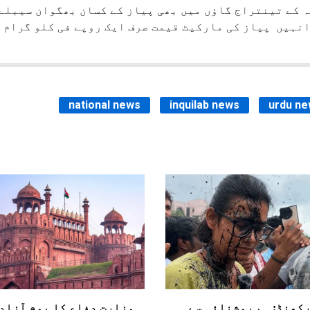
 کے تینتراج گاؤں میں بھی پیاز کے کسان بھگوان سیبلے 
ی تھی ۔ انہیں پیاز کی مارکیٹ قیمت صرف ایک روپے فی کلو گرا
national news
inquilab news
urdu n
کھنڈ: ہم روشنائی سے
وزارت دفاع کا یوم آزاد