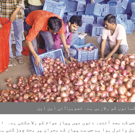
سانوں کو رلارہی ہے۔ تصویر:آئی این این
جس کے بعد آئندہ دنوں میں پیاز عوام کو رلا سکتی ہے۔ ا
بل وائرل ہوا ہے جس سے پیاز کے بحران پر بحث چھڑ گئی ہ