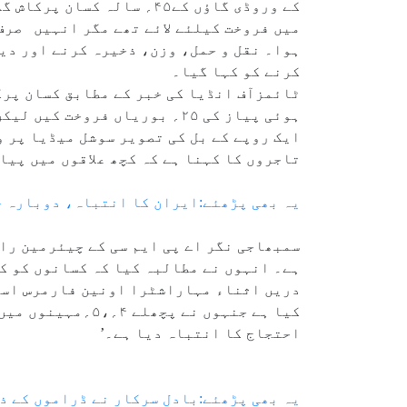
ہوا۔ نقل و حمل، وزن، ذخیرہ کرنے اور دی
کرنے کو کہا گیا۔
ہوئی پیاز کی ۲۵؍ بوریاں فرو
ایک روپے کے بل کی تصویر سوشل میڈیا پر و
تاجروں کا کہنا ہے کہ کچھ علاقوں میں پیا
یہ بھی پڑھئے:ایران کا انتباہ، دوبارہ حملہ ہوا تو۹۰؍ فیصد یورینیم 
سمبھاجی نگر اے پی ایم سی کے چیئرمین را
ہے۔ انہوں نے مطالبہ کیا کہ کسانوں کو کم از کم ۱۰۰؍کلوگرام پر۱۲۰۰؍ روپ
کیا ہے جنہوں نے 
احتجاج کا انتباہ دیا ہے۔’
یہ بھی پڑھئے:بادل سرکار نے ڈراموں کے ذ