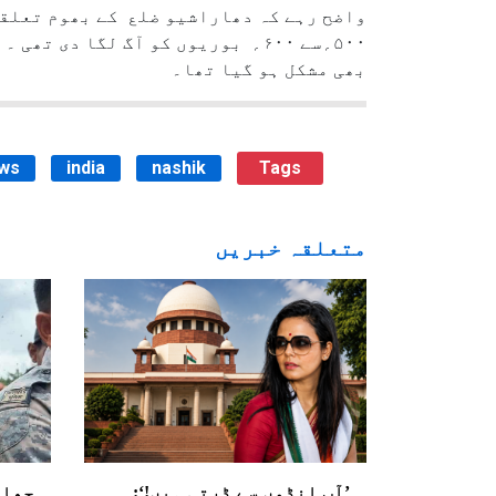
واضح رہے کہ دھاراشیو ضلع کے بھوم تعلقہ
۵۰۰؍سے ۶۰۰؍ بوریوں کو آگ لگا د
بھی مشکل ہو گیا تھا۔
ews
india
nashik
Tags
متعلقہ خبریں
’آپ انڈوں سے ڈرتی ہیں!‘:
جھار