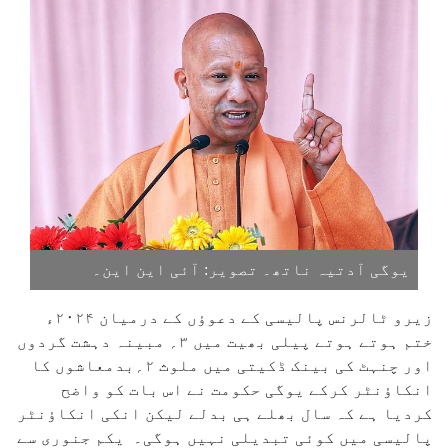
یوگی آدتیہ ناتھ۔ تصویر: آئی این این۔
زیرو ٹالرنس پالیسی کے دعوؤں کے درمیان ۲۰۲۴ء
ختم ہوتے ہوتے پیلی بھیت میں ۳؍ مبینہ دہشت گردوں
اور چنہٹ کی بینک ڈکیتی میں ملوث ۲؍بدمعاشوں کا
انکاؤنٹر کرکے یوگی حکومت نے اس بات کو واضح
کردیا ہے کہ سال بھلے ہی بدلے لیکن انکی انکاؤنٹر
پالیسی میں کوئی تبدیلی نہیں ہوگی۔ یکم جنوری سے