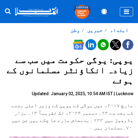
Togg
ابتداء
خبریں
وطن
یوپی: یوگی حکومت میں سب سے
زیادہ انکاؤنٹر مسلمانوں کے
ہوئے
Updated: January 02, 2025, 10:54 AM IST | Lucknow
مارچ ۲۰۱۷ء میں یوگی کے یوپی کے وزیر اعلیٰ بننے
کے بعد سے ۲۴؍ دسمبر ۲۰۲۴ء تک تقریباً ۱۳؍ ہزار
مڈبھیڑ میں ۲۳۳ ؍بدمعاش مارے جا چکے ہیں جن میں
۷۰؍مسلمان ہیں ۔