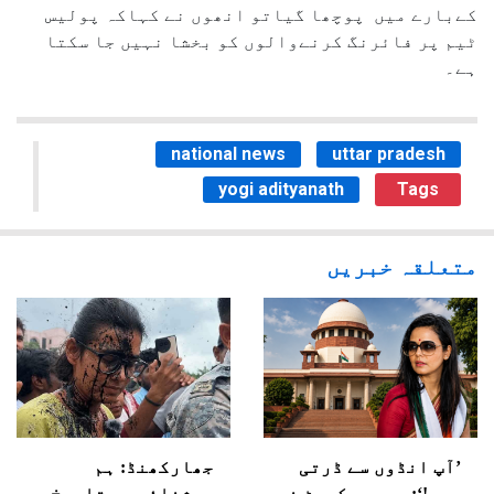
کےبارے میں پوچھا گیاتو انھوں نے کہاکہ پولیس
ٹیم پر فائرنگ کرنےوالوں کو بخشا نہیں جا سکتا
ہے۔
national news
uttar pradesh
yogi adityanath
Tags
متعلقہ خبریں
’آپ انڈوں سے ڈرتی
جھارکھنڈ: ہم
ہیں!‘: سپریم کورٹ نے
روشنائی سے تاریخ