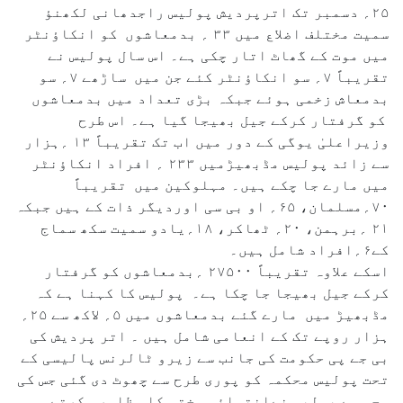
۲۵؍ دسمبر تک اترپردیش پولیس راجدھانی لکھنؤ
سمیت مختلف اضلاع میں ۳۳ ؍ بدمعاشوں کو انکاؤنٹر
میں موت کے گھاٹ اتار چکی ہے۔ اس سال پولیس نے
تقریباً ۷؍ سو انکاؤنٹر کئے جن میں ساڑھے ۷؍ سو
بدمعاش زخمی ہوئے جبکہ بڑی تعداد میں بدمعاشوں
کو گرفتار کرکے جیل بھیجا گیا ہے۔ اس طرح
وزیراعلیٰ یوگی کے دور میں اب تک تقریباً ۱۳ ؍ہزار
سے زائد پولیس مڈبھیڑمیں ۲۳۳ ؍ افراد انکاؤنٹر
میں مارے جا چکے ہیں۔ مہلوکین میں تقریباً
۷۰؍مسلمان، ۶۵؍ او بی سی اوردیگر ذات کے ہیں جبکہ
۲۱ ؍برہمن، ۲۰؍ ٹھاکر، ۱۸؍یادو سمیت سکھ سماج
کے۶؍افراد شامل ہیں۔
اسکے علاوہ تقریباً ۲۷۵۰۰ ؍بدمعاشوں کو گرفتار
کرکے جیل بھیجا جا چکا ہے۔ پولیس کا کہنا ہے کہ
مڈبھیڑ میں مارے گئے بدمعاشوں میں ۵؍ لاکھ سے ۲۵؍
ہزار روپے تک کے انعامی شامل ہیں ۔ اتر پردیش کی
بی جے پی حکومت کی جانب سے زیرو ٹالرنس پالیسی کے
تحت پولیس محکمہ کو پوری طرح سے چھوٹ دی گئی جس کی
وجہ سے پولیس نےانتہائی سختی کا مظاہرہ کرتے