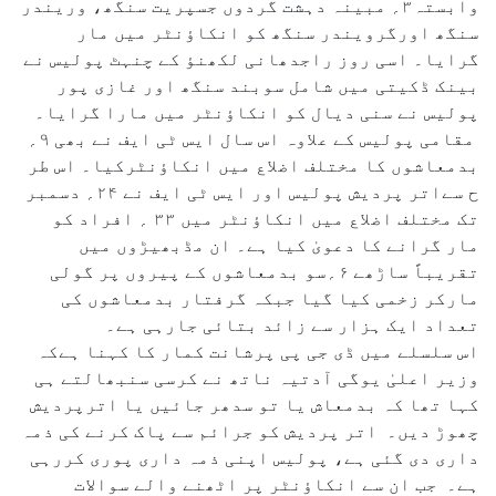
وابستہ۳؍ مبینہ دہشت گردوں جسپریت سنگھ، وریندر
سنگھ اورگرویندر سنگھ کو انکاؤنٹر میں مار
گرایا۔ اسی روز راجدھانی لکھنؤ کے چنہٹ پولیس نے
بینک ڈکیتی میں شامل سوبند سنگھ اور غازی پور
پولیس نے سنی دیال کو انکاؤنٹر میں مارا گرایا۔
مقامی پولیس کے علاوہ اس سال ایس ٹی ایف نے بھی ۹؍
بدمعاشوں کا مختلف اضلاع میں انکاؤنٹرکیا۔ اس طر
ح سےاتر پردیش پولیس اور ایس ٹی ایف نے ۲۴؍ دسمبر
تک مختلف اضلاع میں انکاؤنٹر میں ۳۳ ؍ افراد کو
مار گرانے کا دعویٰ کیا ہے۔ ان مڈبھیڑوں میں
تقریباً ساڑھے ۶؍سو بدمعاشوں کے پیروں پر گولی
مارکر زخمی کیا گیا جبکہ گرفتار بدمعاشوں کی
تعداد ایک ہزار سے زائد بتائی جارہی ہے۔
اس سلسلے میں ڈی جی پی پرشانت کمار کا کہنا ہےکہ
وزیر اعلیٰ یوگی آدتیہ ناتھ نے کرسی سنبھالتے ہی
کہا تھا کہ بدمعاش یا تو سدھر جائیں یا اترپردیش
چھوڑ دیں۔ اتر پردیش کو جرائم سے پاک کرنے کی ذمہ
داری دی گئی ہے، پولیس اپنی ذمہ داری پوری کررہی
ہے۔ جب ان سے انکاؤنٹر پر اٹھنے والے سوالات