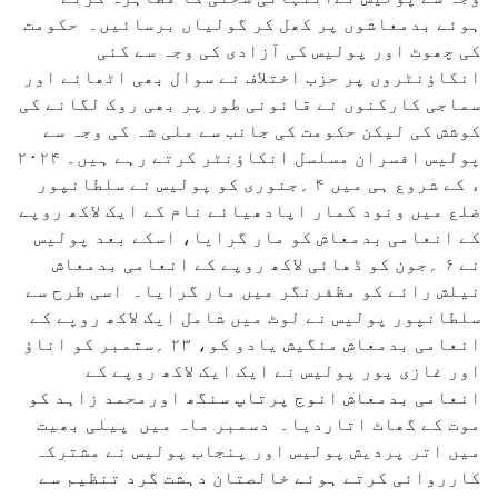
ہوئے بدمعاشوں پر کھل کر گولیاں برسائیں۔ حکومت
کی چھوٹ اور پولیس کی آزادی کی وجہ سے کئی
انکاؤنٹروں پر حزب اختلاف نے سوال بھی اٹھائے اور
سماجی کارکنوں نے قانونی طور پر بھی روک لگانے کی
کوشش کی لیکن حکومت کی جانب سے ملی شہ کی وجہ سے
پولیس افسران مسلسل انکاؤنٹر کرتے رہے ہیں۔ ۲۰۲۴
ء کے شروع ہی میں ۴ ؍جنوری کو پولیس نے سلطانپور
ضلع میں ونود کمار اپادھیائے نام کے ایک لاکھ روپے
کے انعامی بدمعاش کو مار گرایا، اسکے بعد پولیس
نے ۶ ؍جون کو ڈھائی لاکھ روپے کے انعامی بدمعاش
نیلش رائے کو مظفرنگر میں مار گرایا۔ اسی طرح سے
سلطانپور پولیس نے لوٹ میں شامل ایک لاکھ روپے کے
انعامی بدمعاش منگیش یادو کو، ۲۳ ؍ستمبر کو اناؤ
اور غازی پور پولیس نے ایک ایک لاکھ روپے کے
انعامی بدمعاش انوج پرتاپ سنگھ اورمحمد زاہد کو
موت کے گھاٹ اتاردیا۔ دسمبر ماہ میں پیلی بھیت
میں اتر پردیش پولیس اور پنجاب پولیس نے مشترکہ
کارروائی کرتے ہوئے خالصتان دہشت گرد تنظیم سے