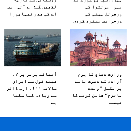
مہوا موئترا کی
لکھیں گے: اے آئی ایس
ورچوئل پیشی کی
اے کی صدر نیہابورا
درخواست مسترد کردی
وزارت دفاع کا یوم
آبنائے ہرمز پر ۷؍
آزادی کے دعوت نامے
فیصد ٹول سے ایران
پر مکمل ’’وندے
سالانہ ۱۰۰؍ ارب ڈالر
ماترم‘‘ شامل کرنے کا
سے زیادہ کما سکتا
فیصلہ
ہے