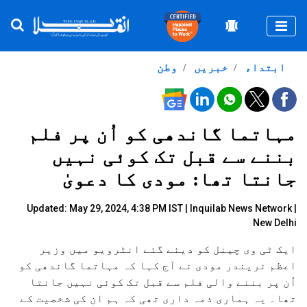
Togg
ابتداء
خبریں
وطن
مہاتما گاندھی کو اُن پر فلم
بننے سے قبل تک کوئی نہیں
جانتا تھا: مودی کا دعویٰ
Updated: May 29, 2024, 4:38 PM IST |
Inquilab News Network
|
New Delhi
ایک ٹی وی چینل کو دیئے گئے انٹرویو میں وزیر
اعظم نریندر مودی نے آج کہا کہ مہاتما گاندھی کو
اُن پر بننے والی فلم سے قبل تک کوئی نہیں جانتا
تھا۔ یہ ہماری ذمہ داری تھی کہ ہم ان کی شخصیت کے