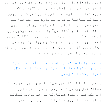
نہیں جانتا تھا۔ ٹیلی ویژن نیوز چینل کے ساتھ ایک
انٹرویو میں وزیر اعظم نے کہا کہ ’’گزشتہ ۷۵؍ سال
میں، کیا یہ ہماری ذمہ داری نہیں تھی کہ ہم پوری
دنیا کو مہاتما گاندھی کے بارے میں بتاتے؟ مَیں
معذرت خواہ ہوں لیکن ان کے بارے میں کوئی نہیں
جانتا تھا۔ فلم ’’گاندھی‘‘ بننے کے بعد لوگوں میں
اس شخصیت کے بارے میں تجسس پیدا ہونے لگا۔‘‘ وزیر
اعظم مبینہ طور پر ہدایت کار رچرڈ ایٹنبرو کی
۱۹۸۲ء میں گاندھی جی کی زندگی پر مبنی سوانح حیات
پر مبنی فلم کا حوالہ دے رہے تھے۔
یہ بھی پڑھئے: اترپردیش: بی جے پی امیدوار کرن
بھوشن سنگھ کے قافلے میں کار سے ٹکرانے سے ۲؍
افراد ہلاک، ایک زخمی
مودی نے کہا کہ گاندھی جی کا کام جنوبی افریقہ کے
مخالف نسل پرستی کے کارکن نیلسن منڈیلا اور
امریکی شہری حقوق کے کارکن مارٹن لوتھر کنگ کے
برابر تھا۔ انہوں نے کہا کہ ’’مَیں ایسا دنیا