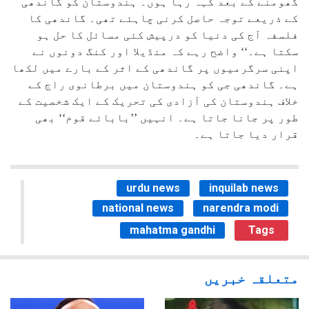
گھومنے کے بعد کہہ رہا ہوں۔ ہندوستان کو گاندھی
کے ذریعے توجہ حاصل کرنی چاہئے تھی۔ گاندھی کا
فلسفہ آج کی دنیا کو درپیش کئی مسائل کا حل ہو
سکتا ہے۔‘‘ واضح رہے کہ منڈیلا اور کنگ دونوں نے
اپنی سرگرمیوں پر گاندھی کے اثر کے بارے میں لکھا
ہے۔ گاندھی جی کو ہندوستان میں برطانوی راج کے
خلاف ہندوستان کی آزادی کی تحریک کے ایک شخصیت کے
طور پر جانا جاتا ہے۔ انہیں ’’بابائے قوم‘‘ بھی
قرار دیا جاتا ہے۔
urdu news
inquilab news
national news
narendra modi
mahatma gandhi
Tags
متعلقہ خبریں