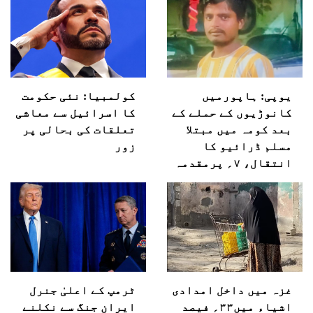
یوپی: ہاپورمیں
کولمبیا: نئی حکومت
کانوڑیوں کے حملے کے
کا اسرائیل سے معاشی
بعد کومہ میں مبتلا
تعلقات کی بحالی پر
مسلم ڈرائیو کا
زور
انتقال، ۷؍ پرمقدمہ
غزہ میں داخل امدادی
ٹرمپ کے اعلیٰ جنرل
اشیاء میں۳۳؍ فیصد
ایران جنگ سے نکلنے