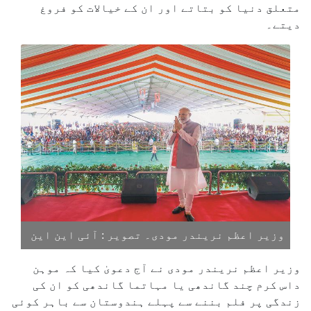
متعلق دنیا کو بتاتے اور ان کے خیالات کو فروغ
دیتے۔
وزیر اعظم نریندر مودی۔ تصویر : آئی این این
وزیر اعظم نریندر مودی نے آج دعویٰ کیا کہ موہن
داس کرم چند گاندھی یا مہاتما گاندھی کو ان کی
زندگی پر فلم بننے سے پہلے ہندوستان سے باہر کوئی