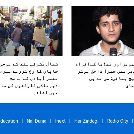
وبراور میڈیا کےافراد
شمال مشرقی ہند کے نوجو
ھر میں جبراً داخل ہوکر
جاپان کا رخ کررہے ہیں،
ج بنائی: سی جے پی
معمر آبادی کے باعث
ان
غیرملکی کارکنوں کی مان
میں اضافہ
ducation
|
Nai Dunia
|
Inext
|
Her Zindagi
|
Radio City
|