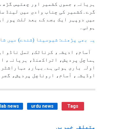
گرے۔کشمیر کی چناب وادی میں لینڈ سلا
میں دوپہر ایک بجے کے بعد للت پور اور
ہوئی۔
یہ بھی پڑھئے: شیوسینا (شندے) میں شام
ہماچل پردیش، اتراکھنڈ، ہریانہ، اتر
اولہ باری ہوئی ہے۔بہار، مہاراشٹر،
اوڈیشہ، آسام، اروناچل پردیش، گجرات
ilab news
urdu news
Tags
متعلقہ خبریں