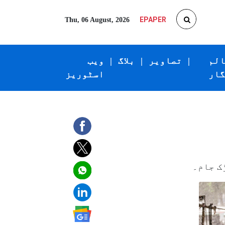
EPAPER
Thu, 06 August, 2026
الم
|
تصاویر
|
بلاگ
|
ویب
گار
اسٹوریز
ک جام۔