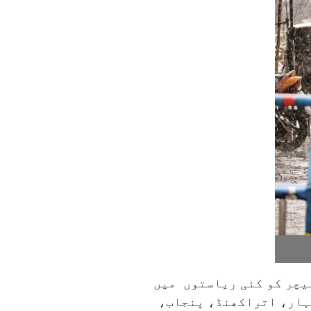
نیچر کو کئی ریاستوں میں
بہار، اتراکھنڈ، پنجاب،