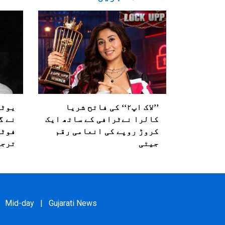
’’لاک اپ۲‘‘ کی فاتح شریا
یوٹی
کالرا نےٹرافی کے ساتھ ایک
نے گ
کروڑ روپے کی انعامی رقم
فوٹی
جیتی
ترجم
Mid-day
|
Gujarati News