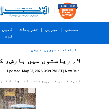
ممبئی
|
خبریں
|
تفریحات
|
کھیل
کود
ابتداء
خبریں
وطن
۹؍ ریاستوں میں بارش، کئی مقامات پر ژالہ باری
Updated: May 03, 2026, 3:39 PM IST | New Delhi
شدید گرمی کے بیچ موسم نے اچانک کروٹ