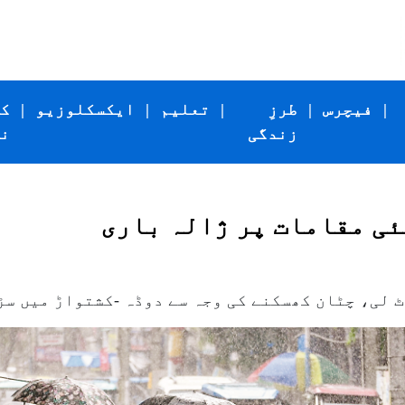
|
فیچرس
|
طرزِ
|
تعلیم
|
ایکسکلوزیو
|
ک
زندگی
ن
 لی، چٹان کھسکنے کی وجہ سے دوڈہ -کشتواڑ میں سڑ