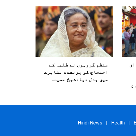
ان
منظم گروہوں نے طلبہ کے
احتجاج کو پرتشدد مظاہرے
میں بدل دیا: شیخ حسینہ
گ
Hindi News
|
Health
|
E