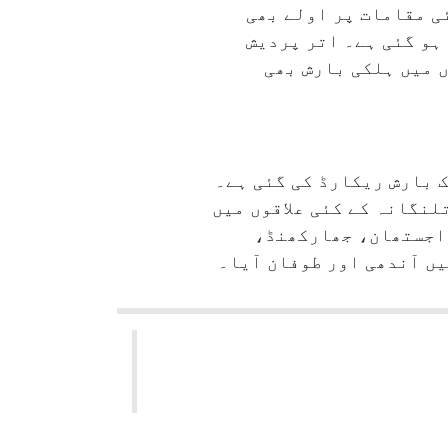
 ہوئی جبکہ کئی مقامات پر اولے بھی
ہو گئی ہے۔ اتر پردیش
ں میں ہلکی بارش بھی
لا کے بعض مقامات پر۷؍ سے۲۰؍ سینٹی میٹر تک بارش ریکارڈ کی گئی ہے۔
نگانہ کے کئی علاقوں میں
اجستھان، جھارکھنڈ،
 آندھی اور طوفان آیا۔