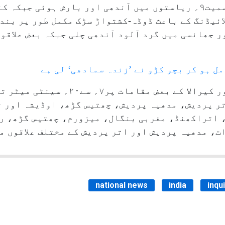
ہریانہ، جموں کشمیر اور چھتیس گڑھ سمیت۹؍ ریاستوں میں آندھی اور بارش
ئیڈنگ کے باعث ڈوڈہ-کشتواڑ سڑک مکمل طور پر بند 
 جھانسی میں گرد آلود آندھی چلی جبکہ بعض علاقو
ل ہو کر بچو کڑو نے ’زندہ سمادھی‘ لی ہے
آسام، ادیشہ، کرناٹک، تمل ناڈو اور کیرا
 پردیش، مدھیہ پردیش، چھتیس گڑھ، اوڈیشہ اور تل
 اتراکھنڈ، مغربی بنگال، میزورم، چھتیس گڑھ، ر
، مدھیہ پردیش اور اتر پردیش کے مختلف علاقوں میں
national news
india
inqu