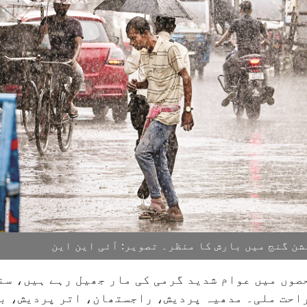
شن گنج میں بارش کا منظر۔ تصویر: آئی این این
حصوں میں عوام شدید گرمی کی مار جھیل رہے ہیں، س
راحت ملی۔ مدھیہ پردیش، راجستھان، اتر پردیش، 