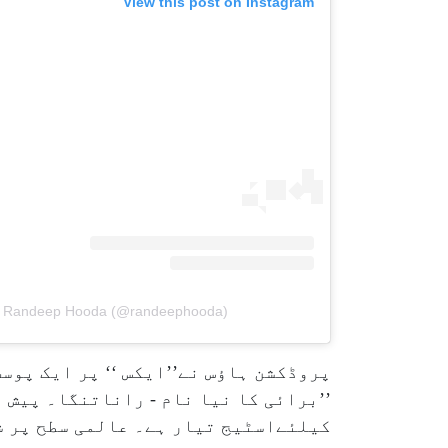
View this post on Instagram
by Randeep Hooda (@randeephooda)
پروڈکشن ہاؤس نے’’ایکس ‘‘ پر ایک پوسٹ
’’برائی کا نیا نام - راناتنگا۔ پیش ہ