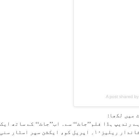
A post shared 
 میں لکھا:
ے رندیپ ہڈا فلم’’جاٹ‘‘ سے۔ اب’’جاٹ‘‘ کے ساتھ ایک
کیلئےاسٹیج تیار ہے۔ عالمی سطح پر شاندار ریلیز۱۰؍ اپریل کو، ا