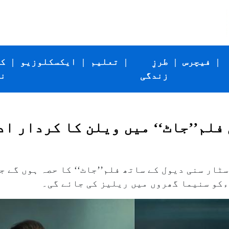
|
فیچرس
|
طرزِ
|
تعلیم
|
ایکسکلوزیو
|
ک
زندگی
ن
فلم’’جاٹ‘‘ میں ویلن کا کردار اد
ٹار سنی دیول کے ساتھ فلم’’جاٹ‘‘ کا حصہ ہوں گے ج