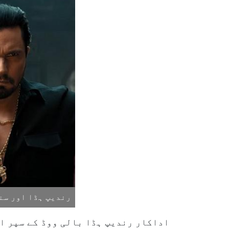
رندیپ ہڈا اور سن