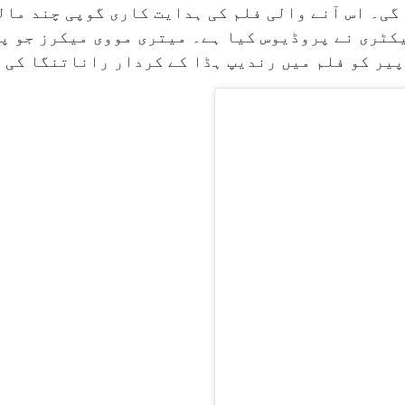
گی۔ اس آنے والی فلم کی ہدایت کاری گوپی چند مال
کٹری نے پروڈیوس کیا ہے۔ میتری مووی میکرز جو پ
پیر کو فلم میں رندیپ ہڈا کے کردار راناتنگا کی 