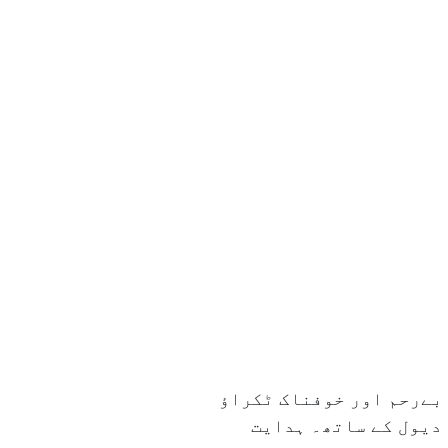
 بےرحم اور خوفناک ٹکراؤ
یکشن سپر اسٹار سنی دیول کے ساتھ۔ ہدایت