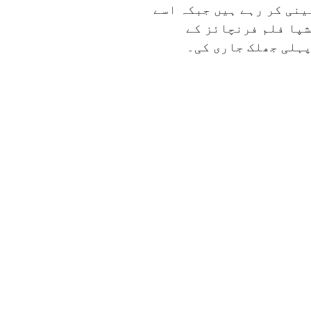
ینی کر رہے ہیں جبکہ اسے
شپا فلم فرنچائز کے
پہلی جھلک جاری کی۔