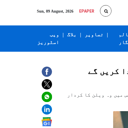
EPAPER
Sun, 09 August, 2026
الم
|
تصاویر
|
بلاگ
|
ویب
گار
اسٹوریز
ا کریں گے
س میں وہ ویلن کا کردار