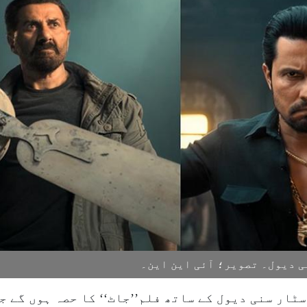
ی دیول۔ تصویر؛ آئی این این۔