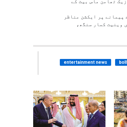
یک تھامن ماس بیٹ کے
ے پیمانے پر ایکشن مناظر
ں وینیت کمار سنگھ،
entertainment news
bol