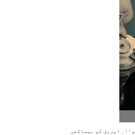
اداکار رندیپ ہڈا بالی ووڈ کے سپر اسٹار سنی دیول کے ساتھ فلم’’جاٹ‘‘ کا حصہ ہوں گے جو۱۰؍ اپریل کو بیساکھی