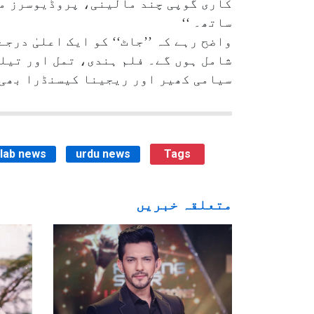
کاری گوپی چند مالینی، پروڈیوسرز می
ساتھ۔ ‘‘
واضح رہے کہ ’’جاٹ‘‘ کو ایک اعلیٰ درج
شامل ہوں گے۔ فلم ہندی، تمل اور تیل
سیامی کھیر اور ریجینا کیسنڈرا بھی
ilab news
urdu news
Tags
متعلقہ خبریں