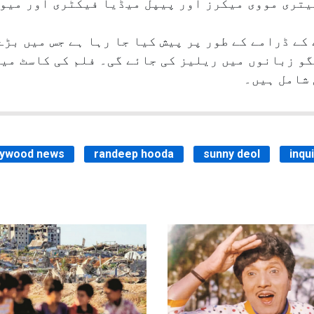
تری مووی میکرز اور پیپل میڈیا فیکٹری اور میوز
ے کے ڈرامے کے طور پر پیش کیا جا رہا ہے جس میں بڑ
گو زبانوں میں ریلیز کی جائے گی۔ فلم کی کاسٹ می
 شامل ہیں۔
lywood news
randeep hooda
sunny deol
inqu