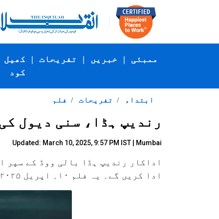
ممبئی
|
خبریں
|
تفریحات
|
کھیل
کود
ابتداء
تفریحات
فلم
رندیپ ہڈا، سنی دیول کی 
Updated: March 10, 2025, 9:57 PM IST | Mumbai
اداکار رندیپ ہڈا بالی ووڈ کے سپر اس
ادا کریں گے۔ یہ فلم ۱۰؍ اپریل ۲۰۲۵ءکو سنیما گھروں میں ریلیز کی جائے گی۔