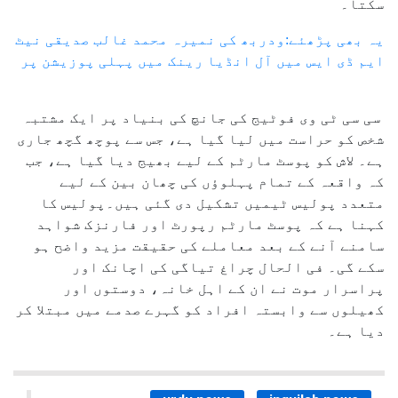
سکتا۔
یہ بھی پڑھئے:ودربھ کی نمیرہ محمد غالب صدیقی نیٹ
ایم ڈی ایس میں آل انڈیا رینک میں پہلی پوزیشن پر
سی سی ٹی وی فوٹیج کی جانچ کی بنیاد پر ایک مشتبہ
شخص کو حراست میں لیا گیا ہے، جس سے پوچھ گچھ جاری
ہے۔ لاش کو پوسٹ مارٹم کے لیے بھیج دیا گیا ہے، جب
کہ واقعہ کے تمام پہلوؤں کی چھان بین کے لیے
متعدد پولیس ٹیمیں تشکیل دی گئی ہیں۔پولیس کا
کہنا ہے کہ پوسٹ مارٹم رپورٹ اور فارنزک شواہد
سامنے آنے کے بعد معاملے کی حقیقت مزید واضح ہو
سکے گی۔ فی الحال چراغ تیاگی کی اچانک اور
پراسرار موت نے ان کے اہل خانہ، دوستوں اور
کھیلوں سے وابستہ افراد کو گہرے صدمے میں مبتلا کر
دیا ہے۔