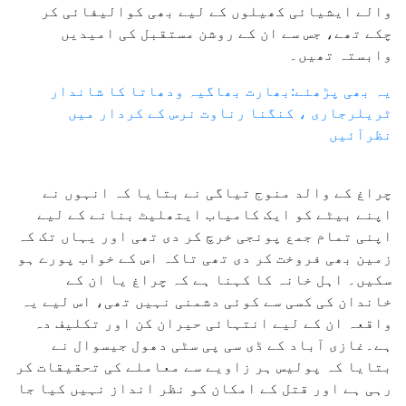
والے ایشیائی کھیلوں کے لیے بھی کوالیفائی کر
چکے تھے، جس سے ان کے روشن مستقبل کی امیدیں
وابستہ تھیں۔
یہ بھی پڑھئے:بھارت بھاگیہ ودھاتا کا شاندار
ٹریلرجاری ، کنگنا رناوت نرس کے کردار میں
نظرآئیں
چراغ کے والد منوج تیاگی نے بتایا کہ انہوں نے
اپنے بیٹے کو ایک کامیاب ایتھلیٹ بنانے کے لیے
اپنی تمام جمع پونجی خرچ کر دی تھی اور یہاں تک کہ
زمین بھی فروخت کر دی تھی تاکہ اس کے خواب پورے ہو
سکیں۔ اہل خانہ کا کہنا ہے کہ چراغ یا ان کے
خاندان کی کسی سے کوئی دشمنی نہیں تھی، اس لیے یہ
واقعہ ان کے لیے انتہائی حیران کن اور تکلیف دہ
ہے۔غازی آباد کے ڈی سی پی سٹی دھول جیسوال نے
بتایا کہ پولیس ہر زاویے سے معاملے کی تحقیقات کر
رہی ہے اور قتل کے امکان کو نظر انداز نہیں کیا جا