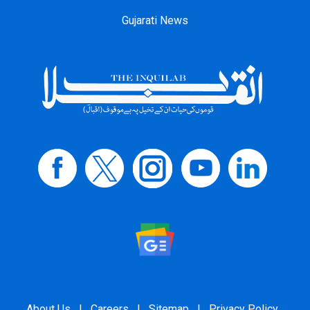
Gujarati News
About Us
|
Careers
|
Sitemap
|
Privacy Policy