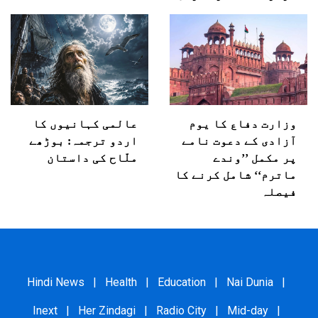
وزارت دفاع کا یوم
عالمی کہانیوں کا
آزادی کے دعوت نامے
اردو ترجمہ: بوڑھے
پر مکمل ’’وندے
ملّاح کی داستان
ماترم‘‘ شامل کرنے کا
فیصلہ
Hindi News
|
Health
|
Education
|
Nai Dunia
|
Inext
|
Her Zindagi
|
Radio City
|
Mid-day
|