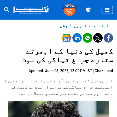
Togg
ابتداء
خبریں
وطن
کھیل کی دنیا کے ابھرتے
ستارے چراغ تیاگی کی موت
Updated: June 03, 2026, 12:00 PM IST | Ghaziabad
اتر پردیش کے شہر غازی آباد میں ابھرتے ہوئے پیرا
ایتھلیٹ چراغ تیاگی کی پراسرار موت نے کھیل کی
دنیا اور مقامی علاقے میں سنسنی پھیلا دی ہے۔