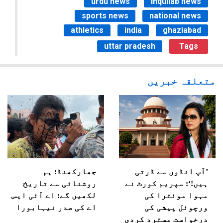
urdu news
inquilab news
sports news
national news
athletics
india
ghaziabad
uttar pradesh
Tags
متعلقہ خبریں
’آپ انڈوں سے ڈرتی
جھارکھنڈ: ہم
ہیں!‘: سپریم کورٹ نے
روشنائی سے تاریخ
مہوا موئترا کی
لکھیں گے: اے آئی ایس
ورچوئل پیشی کی
اے کی صدر نیہابورا
درخواست مسترد کردی