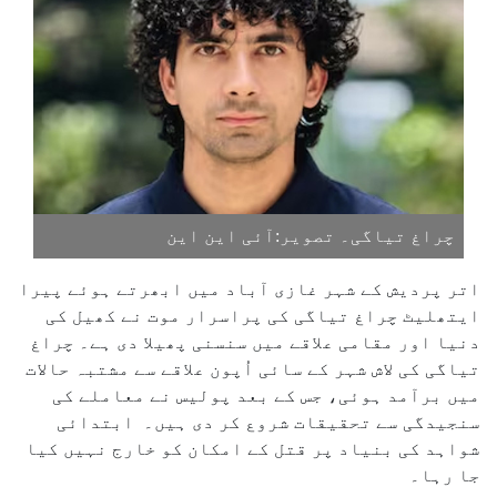
چراغ تیاگی۔ تصویر:آئی این این
اتر پردیش کے شہر غازی آباد میں ابھرتے ہوئے پیرا
ایتھلیٹ چراغ تیاگی کی پراسرار موت نے کھیل کی
دنیا اور مقامی علاقے میں سنسنی پھیلا دی ہے۔ چراغ
تیاگی کی لاش شہر کے سائی اُپون علاقے سے مشتبہ حالات
میں برآمد ہوئی، جس کے بعد پولیس نے معاملے کی
سنجیدگی سے تحقیقات شروع کر دی ہیں۔ ابتدائی
شواہد کی بنیاد پر قتل کے امکان کو خارج نہیں کیا
جا رہا۔