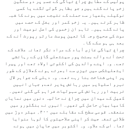
پولیس کے مطابق چراغ تیاگی کے جسم پر دو سنگین
زخم پائے گئے ہیں، جو بظاہر گولی لگنے یا کسی
نوکیلے ہتھیار سے حملے کے نتیجے میں ہونے کا شبہ
ظاہر کرتے ہیں۔ یہ زخم کمر اور بغل کے حصے میں
پائے گئے ہیں۔ تاہم ان زخموں کی اصل نوعیت اور
موت کی صحیح وجہ کا تعین پوسٹ مارٹم رپورٹ آنے کے
بعد ہی ہو سکے گا۔
چراغ تیاگی غازی آباد کے مراد نگر تھانہ علاقے کے
تحت آنے والے بسنت پور سینتھلی گاؤں کے رہائشی
تھے۔ وہ اپنے والدین کی اکلوتی اولاد تھے اور پیرا
ایتھلیٹکس میں تیزی سے ابھرتے ہوئے کھلاڑی کے طور
پر اپنی شناخت بنا رہے تھے۔ وہ دہلی کے جواہر لال
نہرو اسٹیڈیم میں رہائش پذیر تھے، جہاں انہیں
تربیت اور رہائش کی سہولیات فراہم کی گئی تھیں۔
کھیل کے میدان میں چراغ نے حالیہ دنوں میں نمایاں
کامیابیاں حاصل کی تھیں۔ انہوں نے بنگلورو میں
منعقدہ قومی سطح کے مقابلے میں ۴۰۰؍ میٹر دوڑ میں
طلائی تمغہ جیت کر اپنی صلاحیتوں کا لوہا منوایا
تھا۔ اس کے علاوہ وہ اکتوبر میں جاپان میں ہونے