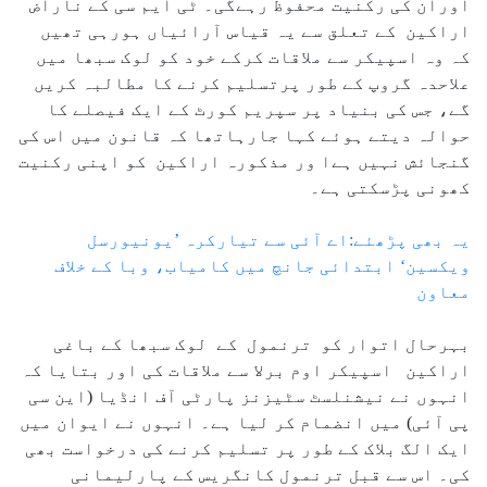
اوران کی رکنیت محفوظ رہےگی۔ ٹی ایم سی کے ناراض
اراکین کے تعلق سے یہ قیاس آرائیاں ہورہی تھیں
کہ وہ اسپیکر سے ملاقات کرکے خود کو لوک سبھا میں
علاحدہ گروپ کے طور پرتسلیم کرنے کا مطالبہ کریں
گے، جس کی بنیاد پر سپریم کورٹ کے ایک فیصلے کا
حوالہ دیتے ہوئے کہا جارہاتھا کہ قانون میں اس کی
گنجائش نہیں ہےا ور مذکورہ اراکین کو اپنی رکنیت
کھونی پڑسکتی ہے۔
یہ بھی پڑھئے:اے آئی سے تیارکرہ ’یونیورسل
ویکسین‘ ابتدائی جانچ میں کامیاب، وبا کے خلاف
معاون
بہرحال اتوار کو ترنمول کے لوک سبھا کے باغی
اراکین اسپیکر اوم برلا سے ملاقات کی اور بتایا کہ
انہوں نے نیشنلسٹ سٹیزنز پارٹی آف انڈیا (این سی
پی آئی) میں انضمام کر لیا ہے۔ انہوں نے ایوان میں
ایک الگ بلاک کے طور پر تسلیم کرنے کی درخواست بھی
کی۔ اس سے قبل ترنمول کانگریس کے پارلیمانی