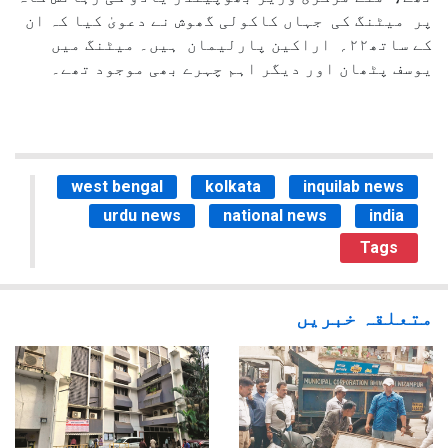
پر میٹنگ کی جہاں کاکولی گھوش نے دعویٰ کیا کہ ان
کے ساتھ۲۲؍ اراکین پارلیمان ہیں۔ میٹنگ میں
یوسف پٹھان اور دیگر اہم چہرے بھی موجود تھے۔
west bengal
kolkata
inquilab news
urdu news
national news
india
Tags
متعلقہ خبریں