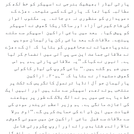
پارٹی لیڈر ابھیشیک بنرجی نے اسپیکر کو خط لکھ کر
مطالبہ کیا تھا کہ پارٹی کے کسی علیحدہ دھڑے کے
دعویداری کو منظوری نہ دی جائے۔ یہ مکتوب اتوار
کی شام کیرتی آزاد اور ساگاریکا گھوش نے اسپیکر
کو پیش کیا۔ بعد میں باغی اراکین اسپیکر سے ملنے
پہنچے۔ ملاقات کے بعد باغی رکن پارلیمان سودیپ
بندوپادھیائے نے صحافیوں کو بتایا کہ ان کے دھڑے
نے علاقائی جماعت این سی پی آئی میں انضمام کر لیا
ہے۔ انہوں نے کہاکہ’’یہ علاقائی پارٹی ہے، ہم اس
میں ضم ہو گئے ہیں۔‘‘ باغی گروپ کی لیڈر کاکولی
گھوش دستیدار نے بتایا کہ ’’ہم۲۰؍ اراکین
پارلیمان جو آل انڈیا ترنمول کانگریس کے ٹکٹ پر
منتخب ہوئے تھے، اسپیکر سے ملے ہیں اور انہیں ایک
خط دیا ہے جس میں ہم نے الگ بلاک کے طور پر بیٹھنے
کی اجازت مانگی ہے۔ ہم وزیر اعظم نریندر مودی کی
قیادت میں این ڈی اے کی حمایت کریں گے۔‘‘اوم برلا
سے ملاقات سے قبل باغی اراکین جن میں سیونی گھوش،
مالا رائے، شتابدی رائے اور اروپ چکرورتی شامل
تھے، منے مرکزی وزیر بھوپیندر یادو کی رہائش گاہ