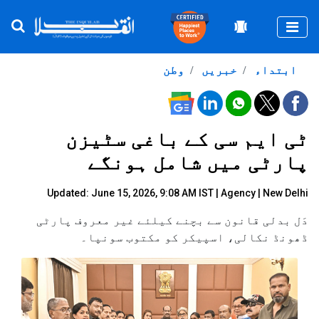
Togg
ابتداء
خبریں
وطن
ٹی ایم سی کے باغی سٹیزن
پارٹی میں شامل ہونگے
Updated: June 15, 2026, 9:08 AM IST |
Agency
| New Delhi
دَل بدلی قانون سے بچنے کیلئے غیر معروف پارٹی
ڈھونڈ نکالی، اسپیکر کو مکتوب سونپا۔