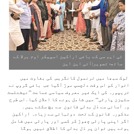
ٹی ایم سی کے باغی اراکین اسپیکر اوم برلا کے
ساتھ- تصویر:آئی این این
لوک سبھا میں ترنمول کانگریس کی بغاوت میں
اتوار کو اس وقت دلچسپ موڑ آگیا جب باغی گروپ نے
تریپورہ کی ایک غیر معروف سیاسی جماعت ’’نیشنلسٹ
سٹیزن پارٹی‘‘ میں شامل ہونے کا اعلان کیا۔اس طرح
وہ آسانی سے دَل بدلی قانون سے بچ سکتے ہیں۔
مذکورہ قانون کے تحت دوتہائی سے زیادہ اراکین
اگر اپنی پارٹی چھوڑ کر کسی اور پارٹی میں شامل
ہوتے ہیں توان پر دَل بدلی کا اطلاق نہیں ہوگا