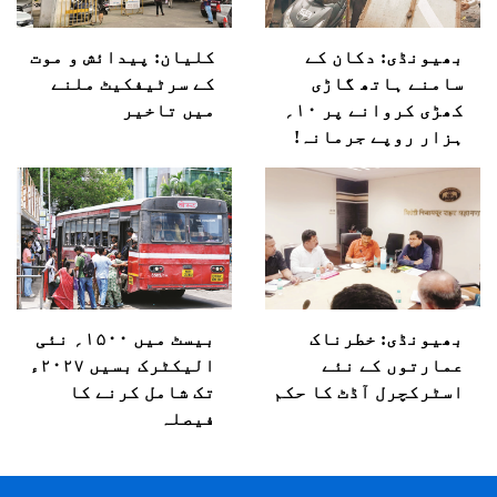
بھیونڈی: دکان کے
کلیان: پیدائش و موت
سامنے ہاتھ گاڑی
کے سرٹیفکیٹ ملنے
کھڑی کروانے پر ۱۰؍
میں تاخیر
ہزار روپے جرمانہ!
بھیونڈی: خطرناک
بیسٹ میں ۱۵۰۰؍ نئی
عمارتوں کے نئے
الیکٹرک بسیں ۲۰۲۷ء
اسٹرکچرل آڈٹ کا حکم
تک شامل کرنے کا
فیصلہ