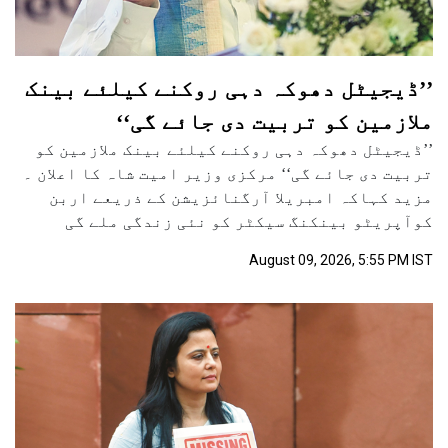
’’ڈیجیٹل دھوکہ دہی روکنے کیلئے بینک
ملازمین کو تربیت دی جائے گی‘‘
’’ڈیجیٹل دھوکہ دہی روکنے کیلئے بینک ملازمین کو
تربیت دی جائے گی‘‘ مرکزی وزیر امیت شاہ کا اعلان ۔
مزید کہاکہ امبریلا آرگنائزیشن کے ذریعے اربن
کوآپریٹو بینکنگ سیکٹر کو نئی زندگی ملے گی
August 09, 2026, 5:55 PM IST