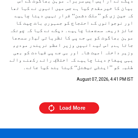
دپکے نے آر ایس ایس سربراہ موہن بھاگوت کے اس
بیان کا خیرمقدم کیا ہے جس میں انہوں نے کہا تھا
کہ جین زی کو ’’ملک دشمن‘‘ قرار نہیں دینا چاہیے
اور نوجوانوں کے احتجاج کو جمہوری بات چیت کا
جائز ذریعہ سمجھنا چاہیے۔ دپکے نے کہا کہ چونکہ
موہن بھاگوت کو بی جے پی کا نظریاتی لیڈر سمجھا
جاتا ہے، اس لیے انہیں وزیر اعظم نریندر مودی،
وزیر داخلہ امیت شاہ اور بی جے پی قیادت کو بھی
یہی پیغام دینا چاہیے کہ اختلافِ رائے رکھنے والے
طلبہ کو ’’اینٹی نیشنل‘‘ کہنا بند کیا جائے۔
August 07, 2026, 4:41 PM IST