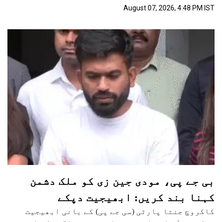
August 07, 2026, 4:48 PM IST
بی جے پی، مودی جین زی کو ملک دشمن
کہنا بند کریں: ابھیجیت دپکے
کاکروچ جنتا پارٹی (سی جے پی) کے بانی ابھیجیت