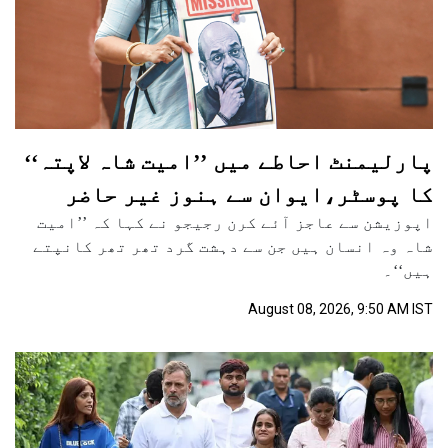
پارلیمنٹ احاطے میں ’’امیت شاہ لاپتہ‘‘
کا پوسٹر،ایوان سے ہنوز غیر حاضر
اپوزیشن سے عاجز آئے کرن رجیجو نے کہا کہ ’’امیت
شاہ وہ انسان ہیں جن سے دہشت گرد تھر تھر کانپتے
ہیں‘‘۔
August 08, 2026, 9:50 AM IST