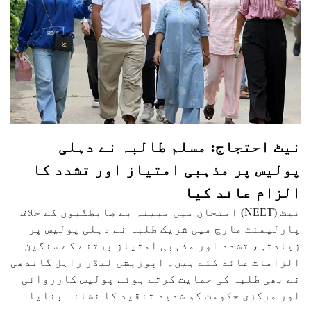
نیٹ احتجاج: مسلم طالبہ نے دہلی
پولیس پر مذہبی امتیاز اور تشدد کا
الزام عائد کیا
نیٹ (NEET) امتحان میں مبینہ بے ضابطگیوں کے خلاف
پارلیمنٹ مارچ میں شریک طلبہ نے دہلی پولیس پر
زیادتی، تشدد اور مذہبی امتیاز برتنے کے سنگین
الزامات عائد کئے ہیں۔ اپوزیشن لیڈر راہل گاندھی
نے بھی طلبہ کی حمایت کرتے ہوئے پولیس کارروائی
اور مرکزی حکومت کو شدید تنقید کا نشانہ بنایا۔