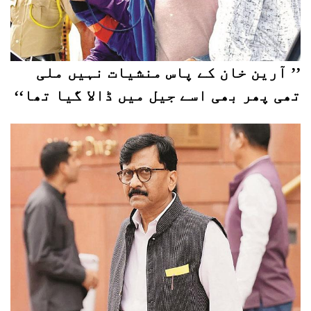
’’ آرین خان کے پاس منشیات نہیں ملی
تھی پھر بھی اسے جیل میں ڈالا گیا تھا‘‘