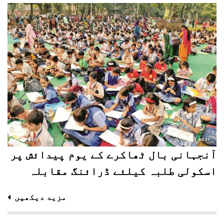
آنجہانی بال ٹھاکرے کے یوم پیدائش پر
اسکولی طلبہ کیلئے ڈرائنگ مقابلہ
مزید دیکھیں