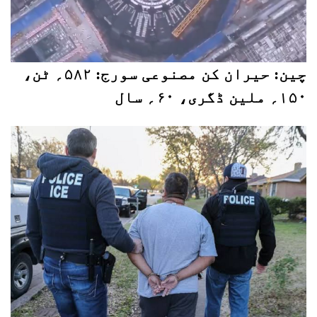
چین: حیران کن مصنوعی سورج: ۵۸۲؍ ٹن،
۱۵۰؍ ملین ڈگری، ۶۰؍ سال