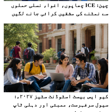
چین: ICE چھاپوں، اغوا، نسلی حملوں
سے نمٹنے کی مشقیں کرائی جانے لگیں
کیو ایس بیسٹ اسٹوڈنٹ سٹیز ۲۰۲۷ء:
سیول سرفہرست، ممبئی اور دہلی ٹاپ