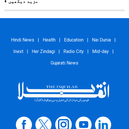
مزید دیکھیں
Hindi News
|
Health
|
Education
|
Nai Dunia
|
Inext
|
Her Zindagi
|
Radio City
|
Mid-day
|
Gujarati News