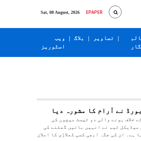
EPAPER
Sat, 08 August, 2026
الم
|
تصاویر
|
بلاگ
|
ویب
گار
اسٹوریز
رڈ نے آرام کا مشورہ دیا
 خلاف ہونے والی دو ٹیسٹ میچوں کی
ی میڈیکل ٹیم نے انہیں بائیں گھٹنے کی
ہے۔ ان کی جگہ ابھی کسی کھلاڑی کا اعلان