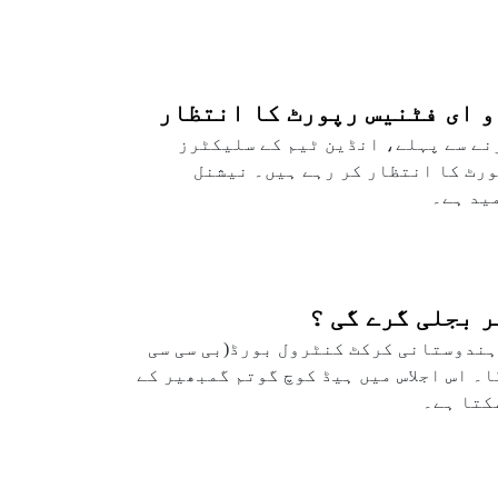
و ای فٹنیس رپورٹ کا انتظار
نے سے پہلے، انڈین ٹیم کے سلیکٹرز
ورٹ کا انتظار کر رہے ہیں۔ نیشنل
 بجلی گرے گی ؟
ہندوستانی کرکٹ کنٹرول بورڈ(بی سی سی
ا۔ اس اجلاس میں ہیڈ کوچ گوتم گمبھیر کے
کتا ہے۔