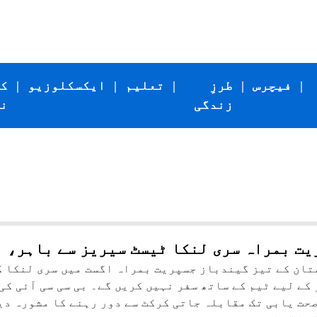
|
فیچرس
|
طرزِ
|
تعلیم
|
ایکسکلوزیو
|
ک
زندگی
ن
ت بمراہ سری لنکا ٹیسٹ سیریز سے باہر، بو
ان کے تیز گیندباز جسپریت بمراہ اگست میں سری لنکا کے
کے لیے ٹیم کے ساتھ سفر نہیں کریں گے۔ بی سی سی آئی ک
حت یابی تک مقابلہ جاتی کرکٹ سے دور رہنے کا مشورہ دیا 