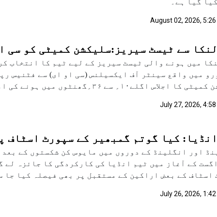
یا گیا ہے۔
August 02, 2026, 5:26
لنکا سے ٹیسٹ سیریز:سلیکشن کمیٹی کو سی ا
کا میں ہونے والی ٹیسٹ سیریز کے لیے ٹیم کا انتخاب کر
و میں واقع سینٹر آف ایکسیلنس (سی او ای) سے فٹنیس رپ
کا اجلاس اگلے۱۰؍ سے ۳۶؍گھنٹوں میں ہونے کی امید ہے۔
July 27, 2026, 4:5
نڈیا: کیا گوتم گمبھیر کے سپورٹ اسٹاف پر
نڈ اور انگلینڈ کے دوروں میں مایوس کن شکستوں کے بعد 
 اگست کے آغاز میں ٹیم انڈیا کی کارکردگی کا جائزہ لے گ
اسٹاف کے بعض اراکین کے مستقبل پر بھی فیصلہ کیا جا س
July 26, 2026, 1:4