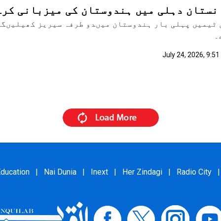
نستان دہلی میں ہندوستان کی میزبانی کرے
ٹیمیں پہلی بار ہندوستان میںدو طرفہ سیریز کھیلیںگی
۔
July 24, 2026, 9:5
ducation
|
Nai Dunia
|
Inext
|
Her Zindagi
|
Radio City
|