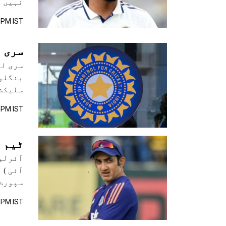
نہیں ک
 PM IST
سری 
سری لن
بنگلور
سلیکشن کمیٹی 
8 PM IST
ٹیم ا
آئرلی
آئی )
سپورٹ 
2 PM IST