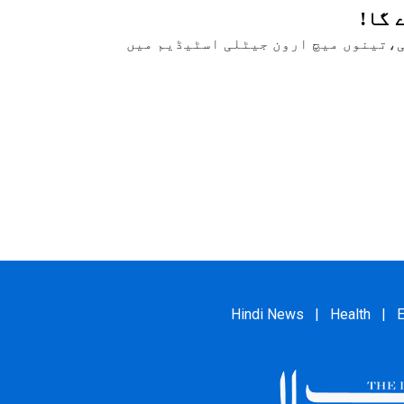
 گا!
،تینوں میچ ارون جیٹلی اسٹیڈیم میں
Hindi News
|
Health
|
E