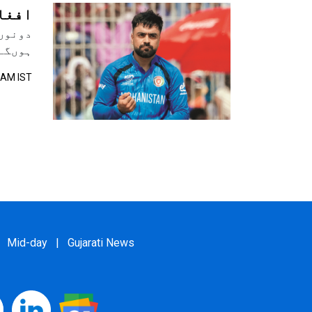
افغا
دونوں 
ہوںگے
1 AM IST
Mid-day
|
Gujarati News