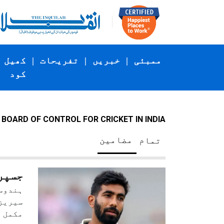
ممبئی
|
خبریں
|
تفریحات
|
کھیل
کود
BOARD OF CONTROL FOR CRICKET IN INDIA
مضامین
تمام
جسپری
ہندوست
سیریز 
مکمل ص