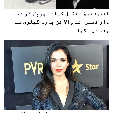
لندن: قحطِ بنگال کیلئے چرچل کو ذمہ
دار ٹھہرانے والا فن پارہ گیلری سے
ہٹا دیا گیا