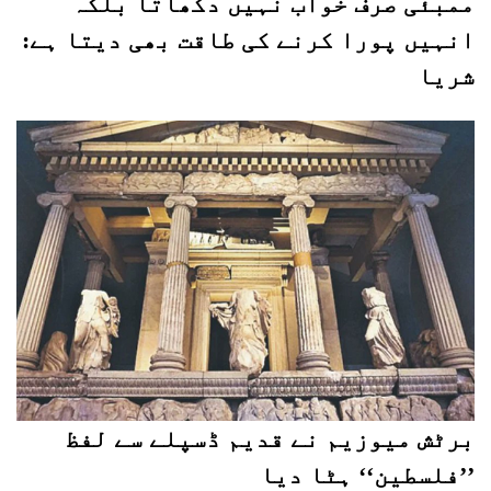
ممبئی صرف خواب نہیں دکھاتا بلکہ
انہیں پورا کرنے کی طاقت بھی دیتا ہے:
شریا
برٹش میوزیم نے قدیم ڈسپلے سے لفظ
’’فلسطین‘‘ ہٹا دیا