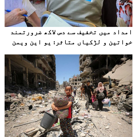
امداد میں تخفیف سے دس لاکھ ضرورتمند
خواتین و لڑکیاں متاثر: یو این ویمن