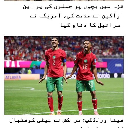
غزہ میں بچوں پر حملوں کی یو این
اراکین نے مذمت کی، امریکہ نے
اسرائیل کا دفاع کیا
فیفا ورلڈکپ: مراکش نے ہیٹی کوفٹبال