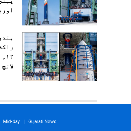
پہنچن
اورب
ہندوس
راکٹ 
۱۲؍
لانچ 
Mid-day
|
Gujarati News