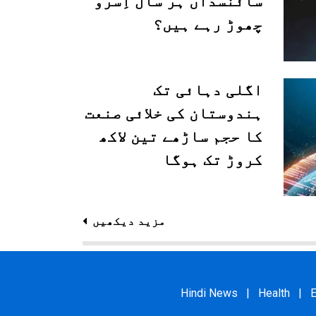
سائنسداں ہر سال اِسرو
چھوڑ رہے ہیں؟
اگلی دہائی تک
ہندوستان کی خلائی صنعت
کا حجم ساڑھے تین لاکھ
کروڑ تک ہوگا
مزید دیکھیں
Hindi News
|
Health
|
E