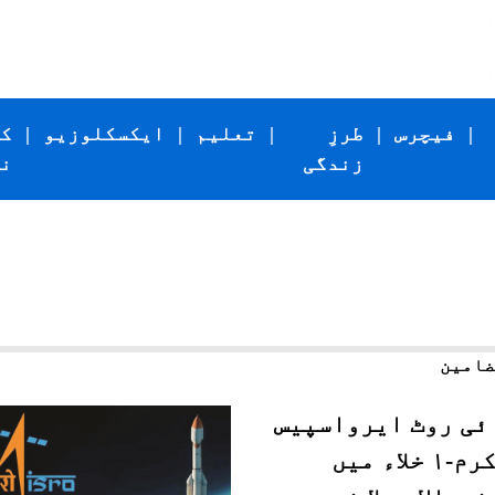
|
فیچرس
|
طرزِ
|
تعلیم
|
ایکسکلوزیو
|
ک
زندگی
ن
ئی روٹ ایرواسپیس
کا وِکرم-۱ خلاء میں