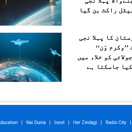
ےوالا پہلا نجی
یٹل راکٹ بن گیا
تان کا پہلا نجی
’’وکرم وَن‘‘
 جولائی کو خلاء میں
کیا جاسکتا ہے
ducation
|
Nai Dunia
|
Inext
|
Her Zindagi
|
Radio City
|