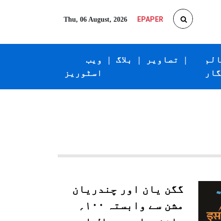
EPAPER
Thu, 06 August, 2026
الم
|
تصاویر
|
بلاگ
|
ویب
گار
اسٹوریز
گگن یان اور چندریان
مشن سے وابستہ ۱۰۰؍