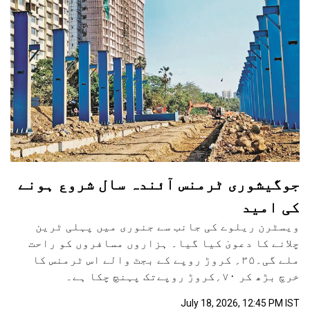
جوگیشوری ٹرمنس آئندہ سال شروع ہونے
کی امید
ویسٹرن ریلوے کی جانب سے جنوری میں پہلی ٹرین
چلانے کا دعویٰ کیا گیا۔ ہزاروں مسافروں کو راحت
ملے گی۔۳۵؍ کروڑ روپے کے بجٹ والے اس ٹرمنس کا
خرچ بڑھ کر ۷۰؍کروڑ روپےتک پہنچ چکا ہے۔
July 18, 2026, 12:45 PM IST