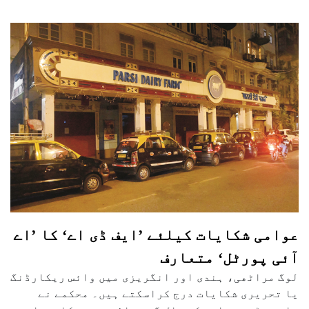
عوامی شکایات کیلئے ’ایف ڈی اے‘ کا ’اے
آئی پورٹل‘ متعارف
لوگ مراٹھی، ہندی اور انگریزی میں وائس ریکارڈنگ
یا تحریری شکایات درج کراسکتے ہیں۔ محکمے نے