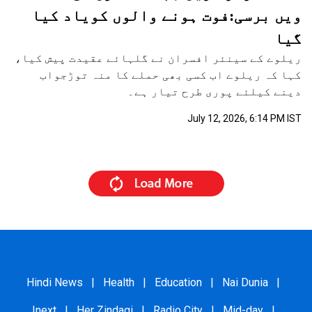
ویں برسی:فوت ہونے والوں کویاد کیا
گیا
ریلوے کے سینئر افسران نے گلہائے عقیدت پیش کیا،
کہا کہ ریلوے اب کسی بھی حملے کا منہ توڑجواب
دینے کیلئے پوری طرح تیار ہے۔
July 12, 2026, 6:14 PM IST
Hindi News
|
Health
|
Education
|
Nai Dunia
|
Inext
|
Her Zindagi
|
Radio City
|
Mid-day
|