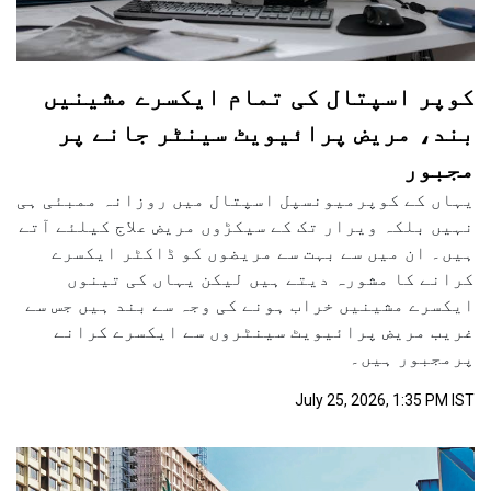
کوپر اسپتال کی تمام ایکسرے مشینیں
بند، مریض پرائیویٹ سینٹر جانے پر
مجبور
یہاں کے کوپرمیونسپل اسپتال میں روزانہ ممبئی ہی
نہیں بلکہ ویرار تک کے سیکڑوں مریض علاج کیلئے آتے
ہیں۔ ان میں سے بہت سے مریضوں کو ڈاکٹر ایکسرے
کرانے کا مشورہ دیتے ہیں لیکن یہاں کی تینوں
ایکسرے مشینیں خراب ہونے کی وجہ سے بند ہیں جس سے
غریب مریض پرائیویٹ سینٹروں سے ایکسرے کرانے
پرمجبور ہیں۔
July 25, 2026, 1:35 PM IST