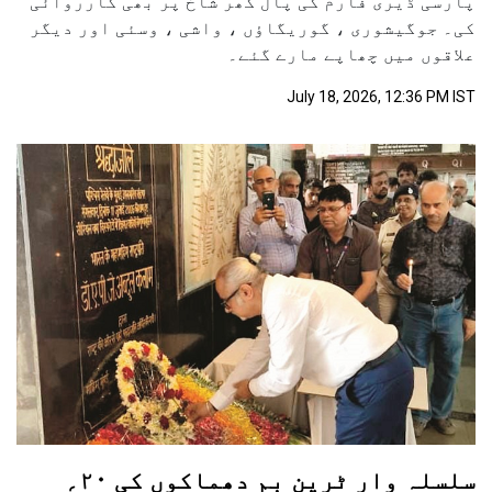
پارسی ڈیری فارم کی پال گھر شاخ پر بھی کارروائی
کی۔ جوگیشوری ، گوریگاؤں ، واشی ، وسئی اور دیگر
علاقوں میں چھاپے مارے گئے۔
July 18, 2026, 12:36 PM IST
سلسلہ وار ٹرین بم دھماکوں کی ۲۰؍